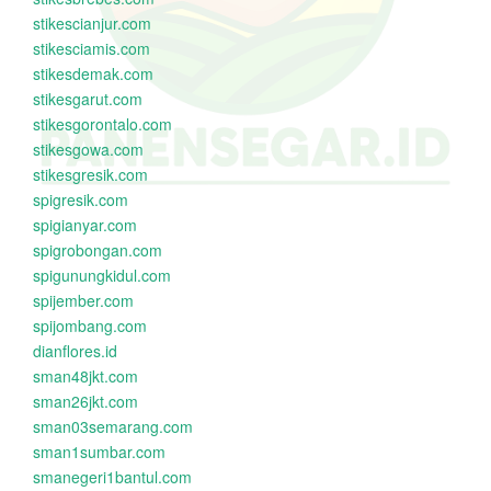
stikescianjur.com
stikesciamis.com
stikesdemak.com
stikesgarut.com
stikesgorontalo.com
stikesgowa.com
stikesgresik.com
spigresik.com
spigianyar.com
spigrobongan.com
spigunungkidul.com
spijember.com
spijombang.com
dianflores.id
sman48jkt.com
sman26jkt.com
sman03semarang.com
sman1sumbar.com
smanegeri1bantul.com