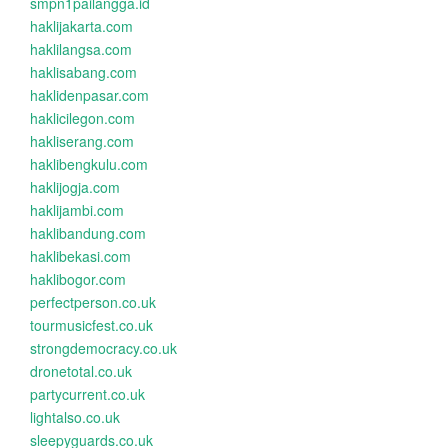
smpn1pailangga.id
haklijakarta.com
haklilangsa.com
haklisabang.com
haklidenpasar.com
haklicilegon.com
hakliserang.com
haklibengkulu.com
haklijogja.com
haklijambi.com
haklibandung.com
haklibekasi.com
haklibogor.com
perfectperson.co.uk
tourmusicfest.co.uk
strongdemocracy.co.uk
dronetotal.co.uk
partycurrent.co.uk
lightalso.co.uk
sleepyguards.co.uk