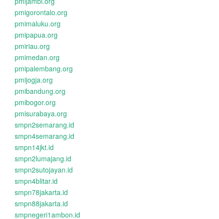
pmijambi.org
pmigorontalo.org
pmimaluku.org
pmipapua.org
pmiriau.org
pmimedan.org
pmipalembang.org
pmijogja.org
pmibandung.org
pmibogor.org
pmisurabaya.org
smpn2semarang.id
smpn4semarang.id
smpn14jkt.id
smpn2lumajang.id
smpn2sutojayan.id
smpn4blitar.id
smpn78jakarta.id
smpn88jakarta.id
smpnegeri1ambon.id