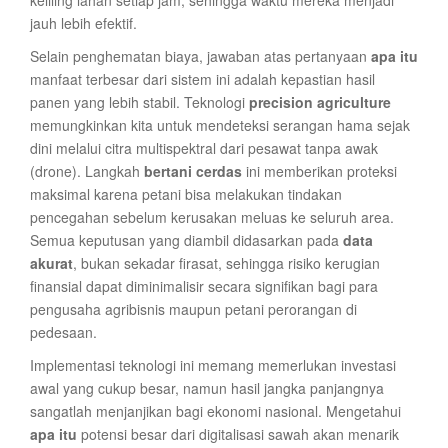
keliling lahan setiap jam, sehingga waktu mereka menjadi
jauh lebih efektif.
Selain penghematan biaya, jawaban atas pertanyaan
apa itu
manfaat terbesar dari sistem ini adalah kepastian hasil
panen yang lebih stabil. Teknologi
precision agriculture
memungkinkan kita untuk mendeteksi serangan hama sejak
dini melalui citra multispektral dari pesawat tanpa awak
(drone). Langkah
bertani cerdas
ini memberikan proteksi
maksimal karena petani bisa melakukan tindakan
pencegahan sebelum kerusakan meluas ke seluruh area.
Semua keputusan yang diambil didasarkan pada
data
akurat
, bukan sekadar firasat, sehingga risiko kerugian
finansial dapat diminimalisir secara signifikan bagi para
pengusaha agribisnis maupun petani perorangan di
pedesaan.
Implementasi teknologi ini memang memerlukan investasi
awal yang cukup besar, namun hasil jangka panjangnya
sangatlah menjanjikan bagi ekonomi nasional. Mengetahui
apa itu
potensi besar dari digitalisasi sawah akan menarik