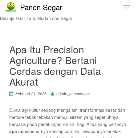
Panen Segar
T
o
Belanja Hasil Tani, Mudah dan Segar
g
g
l
e
Apa Itu Precision
n
Agriculture? Bertani
a
v
Cerdas dengan Data
i
Akurat
g
a
t
Februari 21, 2026
admin_panensegar
i
o
Dunia agrikultur sedang mengalami transformasi besar dari
n
metode tebak-tebakan menuju sistem yang sepenuhnya
berbasis pada perhitungan ilmiah. Bagi Anda yang bertanya
apa itu
sebenarnya konsep baru ini, jawabannya terletak