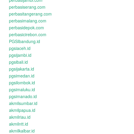
perbasijambi.com
perbasiserang.com
perbasitangerang.com
perbasimalang.com
perbasidepok.com
perbasicirebon.com
PGSIbandung.id
pgsiaceh.id
pgsijambi.id
pgsibali.id
pgsijakarta.id
pgsimedan.id
pgsilombok.id
pgsimaluku.id
pgsimanado.id
akmilsumbar.id
akmilpapua.id
akmilriau.id
akmilntt.id
akmilkalbar.id