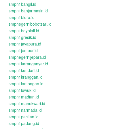
smpn1bangil.id
smpn1banjarmasin.id
smpn1biora.id
smpnegeri1bobotsari.id
smpn1boyolali.id
smpn1gresik.id
smpn1jayapura.id
smpn1jember.id
smpnegeri1jepara.id
smpn1karanganyar.id
smpn1kendari.id
smpn1kranggan.id
smpn1lamongan.id
smpn1luwuk.id
smpn1madiun.id
smpn1manokwari.id
smpn1narmada.id
smpn1pacitan.id
smpn1padang.id