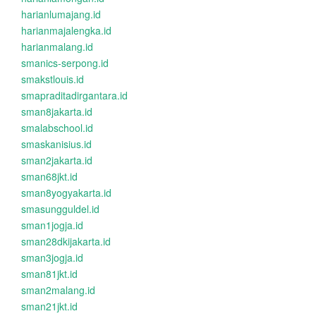
harianlumajang.id
harianmajalengka.id
harianmalang.id
smanics-serpong.id
smakstlouis.id
smapraditadirgantara.id
sman8jakarta.id
smalabschool.id
smaskanisius.id
sman2jakarta.id
sman68jkt.id
sman8yogyakarta.id
smasungguldel.id
sman1jogja.id
sman28dkijakarta.id
sman3jogja.id
sman81jkt.id
sman2malang.id
sman21jkt.id