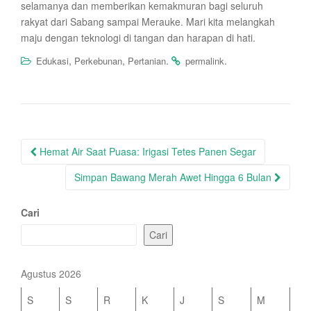
selamanya dan memberikan kemakmuran bagi seluruh
rakyat dari Sabang sampai Merauke. Mari kita melangkah
maju dengan teknologi di tangan dan harapan di hati.
,
,
.
.
Edukasi
Perkebunan
Pertanian
permalink
Post
Hemat Air Saat Puasa: Irigasi Tetes Panen Segar
navigation
Simpan Bawang Merah Awet Hingga 6 Bulan
Cari
Cari
Agustus 2026
S
S
R
K
J
S
M