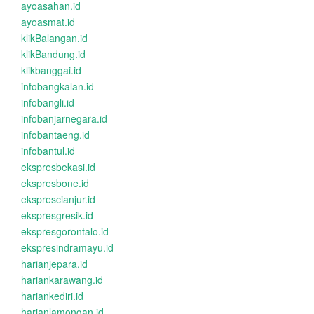
ayoasahan.id
ayoasmat.id
klikBalangan.id
klikBandung.id
klikbanggai.id
infobangkalan.id
infobangli.id
infobanjarnegara.id
infobantaeng.id
infobantul.id
ekspresbekasi.id
ekspresbone.id
eksprescianjur.id
ekspresgresik.id
ekspresgorontalo.id
ekspresindramayu.id
harianjepara.id
hariankarawang.id
hariankediri.id
harianlamongan.id