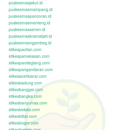
puskesmasjakut.id
puskesmasmampang.id
puskesmaspancoran.id
puskesmasmenteng.id
puskesmassenen.id
puskesmaskramatjati.id
puskesmasngambeg.id
stikespacitan.com
stikespamekasan.com
stikespandeglang.com
stikespangandaran.com
stikesacehbarat.com
stikesbadung.com
stikesbanggai.com
stikesbangka.com
stikesbanyumas.com
stikesbekasi.com
stikesblitar.com
stikesbogor.com
stikesbrebes.com