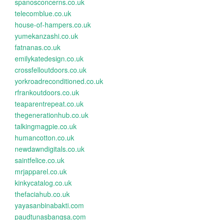
spanosconcerns.co.uk
telecomblue.co.uk
house-of-hampers.co.uk
yumekanzashi.co.uk
fatnanas.co.uk
emilykatedesign.co.uk
crossfelloutdoors.co.uk
yorkroadreconditioned.co.uk
rfrankoutdoors.co.uk
teaparentrepeat.co.uk
thegenerationhub.co.uk
talkingmagpie.co.uk
humancotton.co.uk
newdawndigitals.co.uk
saintfelice.co.uk
mrjapparel.co.uk
kinkycatalog.co.uk
thefaciahub.co.uk
yayasanbinabakti.com
paudtunasbangsa.com