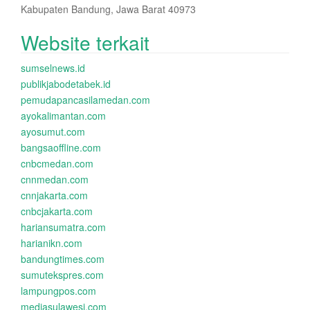
Kabupaten Bandung, Jawa Barat 40973
Website terkait
sumselnews.id
publikjabodetabek.id
pemudapancasilamedan.com
ayokalimantan.com
ayosumut.com
bangsaoffline.com
cnbcmedan.com
cnnmedan.com
cnnjakarta.com
cnbcjakarta.com
hariansumatra.com
harianikn.com
bandungtimes.com
sumutekspres.com
lampungpos.com
mediasulawesi.com