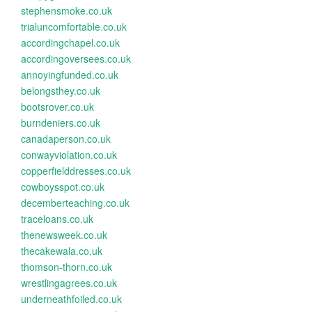
stephensmoke.co.uk
trialuncomfortable.co.uk
accordingchapel.co.uk
accordingoversees.co.uk
annoyingfunded.co.uk
belongsthey.co.uk
bootsrover.co.uk
burndeniers.co.uk
canadaperson.co.uk
conwayviolation.co.uk
copperfielddresses.co.uk
cowboysspot.co.uk
decemberteaching.co.uk
traceloans.co.uk
thenewsweek.co.uk
thecakewala.co.uk
thomson-thorn.co.uk
wrestlingagrees.co.uk
underneathfoiled.co.uk