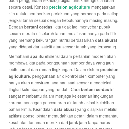
pada penggunaan teknologi digital untuk mengelola lahan
secara detail. Konsep
precision agriculture
mengajarkan
kita untuk memberikan perlakuan yang berbeda pada setiap
jengkal tanah sesuai dengan kebutuhannya masing-masing.
Dengan
bertani cerdas
, kita tidak lagi menyebar pupuk
secara merata di seluruh lahan, melainkan hanya pada titik
yang memang kekurangan nutrisi berdasarkan
data akurat
yang didapat dari satelit atau sensor tanah yang terpasang.
Memahami
apa itu
efisiensi dalam pertanian modern akan
membawa kita pada penggunaan sumber daya yang jauh
lebih hemat dan ramah lingkungan. Dalam sistem
precision
agriculture
, penggunaan air dikontrol oleh komputer yang
hanya akan menyiram tanaman saat sensor mendeteksi
tingkat kelembapan yang rendah. Cara
bertani cerdas
ini
sangat membantu dalam menjaga kelestarian lingkungan
karena mencegah pencemaran air tanah akibat kelebihan
bahan kimia. Keandalan
data akurat
yang disajikan melalui
aplikasi ponsel pintar memudahkan petani dalam memantau
kesehatan tanaman mereka dari jarak jauh tanpa harus