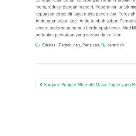
memproduksi pangan mandiri. Keberanian untuk
m
kepuasan tersendiri saat masa panen tiba. Terusla
Anda agar kebun kecil Anda tumbuh subur. Pemanf
secara sederhana namun berdampak besar. Mari kit
pertanian perkotaan yang cerdas dan efisien.
,
,
.
.
Edukasi
Perkebunan
Pertanian
permalink
Post
Sorgum: Pangan Alternatif Masa Depan yang P
navigation