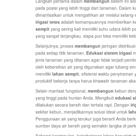
Langkah pertama dalam
membangun
sistem ini a
pada posisi yang lebih tinggi dari tanaman. Dalam 
dimanfaatkan untuk mengalirkan air melalui selang-
irigasi tetes
adalah kemampuannya memberikan kel
sempit
yang sering kali memiliki suhu udara lebih 
yang sangat terjangkau, siapa pun bisa memiliki keb
Selanjutnya, proses
membangun
jaringan distribus
pada setiap titik tanaman.
Edukasi sistem irigasi
me
jenis tanaman yang ditanam agar tidak terjadi pem
oleh kebersihan air yang digunakan agar lubang emi
memiliki
lahan sempit
, efisiensi waktu penyiraman
produktif bekerja tanpa harus khawatir tanaman akan 
Selain manfaat fungsional,
membangun
kebun denga
yang tinggi pada hunian Anda. Mengikuti
edukasi si
dilakukan secara bersih dan tertata rapi. Dengan
ir
sekitar kebun, menjadikannya solusi ideal untuk
lah
Penggunaan air yang terukur juga berarti Anda ber
sumber daya air bersih yang semakin langka di per
Sebagai kesimpulan, keterbatasan lahan haruslah me