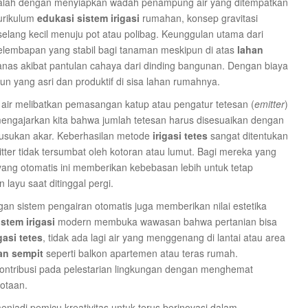
dalah dengan menyiapkan wadah penampung air yang ditempatkan
kurikulum
edukasi sistem irigasi
rumahan, konsep gravitasi
selang kecil menuju pot atau polibag. Keunggulan utama dari
embapan yang stabil bagi tanaman meskipun di atas
lahan
panas akibat pantulan cahaya dari dinding bangunan. Dengan biaya
un yang asri dan produktif di sisa lahan rumahnya.
i air melibatkan pemasangan katup atau pengatur tetesan (
emitter
)
ngajarkan kita bahwa jumlah tetesan harus disesuaikan dengan
busukan akar. Keberhasilan metode
irigasi tetes
sangat ditentukan
tter tidak tersumbat oleh kotoran atau lumut. Bagi mereka yang
 yang otomatis ini memberikan kebebasan lebih untuk tetap
layu saat ditinggal pergi.
n sistem pengairan otomatis juga memberikan nilai estetika
stem irigasi
modern membuka wawasan bahwa pertanian bisa
igasi tetes
, tidak ada lagi air yang menggenang di lantai atau area
an sempit
seperti balkon apartemen atau teras rumah.
kontribusi pada pelestarian lingkungan dengan menghemat
kotaan.
njadi pemicu kreativitas untuk terus berinovasi dalam