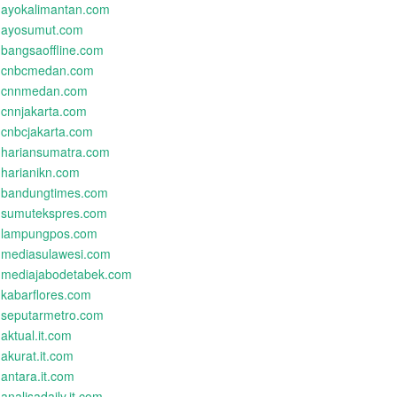
ayokalimantan.com
ayosumut.com
bangsaoffline.com
cnbcmedan.com
cnnmedan.com
cnnjakarta.com
cnbcjakarta.com
hariansumatra.com
harianikn.com
bandungtimes.com
sumutekspres.com
lampungpos.com
mediasulawesi.com
mediajabodetabek.com
kabarflores.com
seputarmetro.com
aktual.it.com
akurat.it.com
antara.it.com
analisadaily.it.com