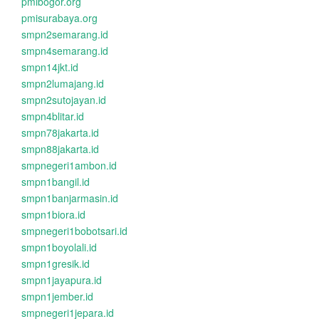
pmibogor.org
pmisurabaya.org
smpn2semarang.id
smpn4semarang.id
smpn14jkt.id
smpn2lumajang.id
smpn2sutojayan.id
smpn4blitar.id
smpn78jakarta.id
smpn88jakarta.id
smpnegeri1ambon.id
smpn1bangil.id
smpn1banjarmasin.id
smpn1biora.id
smpnegeri1bobotsari.id
smpn1boyolali.id
smpn1gresik.id
smpn1jayapura.id
smpn1jember.id
smpnegeri1jepara.id