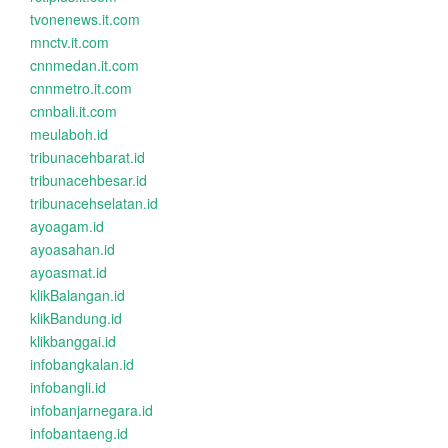
tvonenews.it.com
mnctv.it.com
cnnmedan.it.com
cnnmetro.it.com
cnnbali.it.com
meulaboh.id
tribunacehbarat.id
tribunacehbesar.id
tribunacehselatan.id
ayoagam.id
ayoasahan.id
ayoasmat.id
klikBalangan.id
klikBandung.id
klikbanggai.id
infobangkalan.id
infobangli.id
infobanjarnegara.id
infobantaeng.id