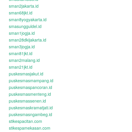
sman2jakarta.id
sman68jkt.id
sman8yogyakarta.id
smasungguldel.id
sman1jogja.id
sman28dkijakarta.id
sman3jogja.id
sman81jkt.id
sman2malang.id
sman21jkt.id
puskesmasjakut.id
puskesmasmampang.id
puskesmaspancoran.id
puskesmasmenteng.id
puskesmassenen.id
puskesmaskramatjati.id
puskesmasngambeg.id
stikespacitan.com
stikespamekasan.com