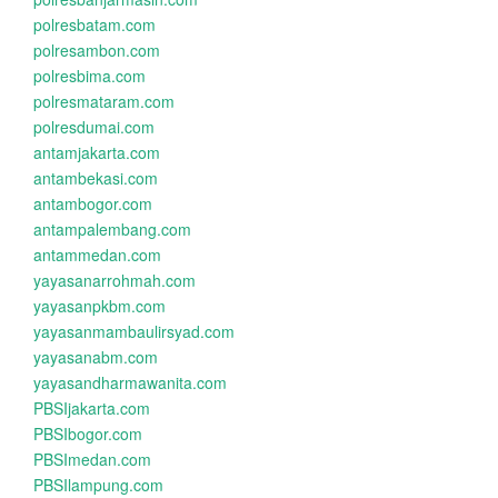
polresbatam.com
polresambon.com
polresbima.com
polresmataram.com
polresdumai.com
antamjakarta.com
antambekasi.com
antambogor.com
antampalembang.com
antammedan.com
yayasanarrohmah.com
yayasanpkbm.com
yayasanmambaulirsyad.com
yayasanabm.com
yayasandharmawanita.com
PBSIjakarta.com
PBSIbogor.com
PBSImedan.com
PBSIlampung.com