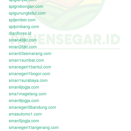
spigrobongan.com
spigunungkidul.com
spijember.com
spijombang.com
dianflores.id
sman48jkt.com
sman26jkt.com
sman03semarang.com
sman1sumbar.com
smanegeri1bantul.com
smanegeri1bogor.com
sman1surabaya.com
sman6jogja.com
sma1magelang.com
sman9jogja.com
smanegeri3bandung.com
smasutomo1.com
sman5jogja.com
smanegeri1tangerang.com