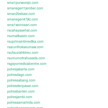
sma1purworejo.com
smanegeri1jember.com
sman2bekasi.com
smanegeri47jkt.com
sma1wonosari.com
rscahayasehat.com
rsumalikasim.com
rsuprimaintimedika.com
rsarunlhokseumaw.com
rsufauziahbireu.com
rsumumcitrahusada.com
rsgayomedicalcentre.com
polresjakarta.com
polresdago.com
polressabang.com
polresdenpasar.com
polresbanten.com
polresjambi.com
polressamarinda.com
polresbanjarmasin.com