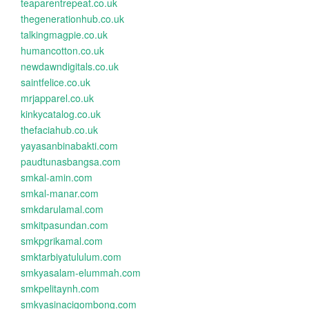
teaparentrepeat.co.uk
thegenerationhub.co.uk
talkingmagpie.co.uk
humancotton.co.uk
newdawndigitals.co.uk
saintfelice.co.uk
mrjapparel.co.uk
kinkycatalog.co.uk
thefaciahub.co.uk
yayasanbinabakti.com
paudtunasbangsa.com
smkal-amin.com
smkal-manar.com
smkdarulamal.com
smkitpasundan.com
smkpgrikamal.com
smktarbiyatululum.com
smkyasalam-elummah.com
smkpelitaynh.com
smkyasinacigombong.com