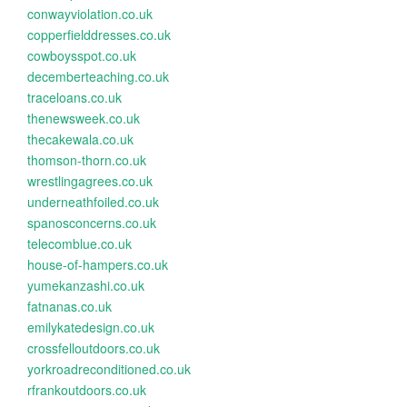
conwayviolation.co.uk
copperfielddresses.co.uk
cowboysspot.co.uk
decemberteaching.co.uk
traceloans.co.uk
thenewsweek.co.uk
thecakewala.co.uk
thomson-thorn.co.uk
wrestlingagrees.co.uk
underneathfoiled.co.uk
spanosconcerns.co.uk
telecomblue.co.uk
house-of-hampers.co.uk
yumekanzashi.co.uk
fatnanas.co.uk
emilykatedesign.co.uk
crossfelloutdoors.co.uk
yorkroadreconditioned.co.uk
rfrankoutdoors.co.uk