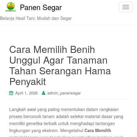
Panen Segar
T
o
Belanja Hasil Tani, Mudah dan Segar
g
g
l
e
Cara Memilih Benih
n
Unggul Agar Tanaman
a
v
Tahan Serangan Hama
i
Penyakit
g
a
t
April 1, 2026
admin_panensegar
i
o
Langkah awal yang paling menentukan dalam rangkaian
n
proses bercocok tanam adalah seleksi material dasar yang
memiliki genetika terbaik untuk menghadapi tantangan
lingkungan yang ekstrem. Mengetahui
Cara Memilih