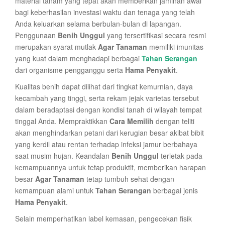
material tanam yang tepat akan memberikan jaminan awal
bagi keberhasilan investasi waktu dan tenaga yang telah
Anda keluarkan selama berbulan-bulan di lapangan.
Penggunaan
Benih Unggul
yang tersertifikasi secara resmi
merupakan syarat mutlak
Agar Tanaman
memiliki imunitas
yang kuat dalam menghadapi berbagai
Tahan Serangan
dari organisme pengganggu serta
Hama Penyakit
.
Kualitas benih dapat dilihat dari tingkat kemurnian, daya
kecambah yang tinggi, serta rekam jejak varietas tersebut
dalam beradaptasi dengan kondisi tanah di wilayah tempat
tinggal Anda. Mempraktikkan
Cara Memilih
dengan teliti
akan menghindarkan petani dari kerugian besar akibat bibit
yang kerdil atau rentan terhadap infeksi jamur berbahaya
saat musim hujan. Keandalan
Benih Unggul
terletak pada
kemampuannya untuk tetap produktif, memberikan harapan
besar
Agar Tanaman
tetap tumbuh sehat dengan
kemampuan alami untuk
Tahan Serangan
berbagai jenis
Hama Penyakit
.
Selain memperhatikan label kemasan, pengecekan fisik