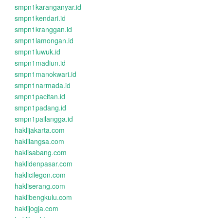
smpn1karanganyar.id
smpn1kendari.id
smpn1kranggan.id
smpn1lamongan.id
smpn1luwuk.id
smpn1madiun.id
smpn1manokwari.id
smpn1narmada.id
smpn1pacitan.id
smpn1padang.id
smpn1pailangga.id
haklijakarta.com
haklilangsa.com
haklisabang.com
haklidenpasar.com
haklicilegon.com
hakliserang.com
haklibengkulu.com
haklijogja.com