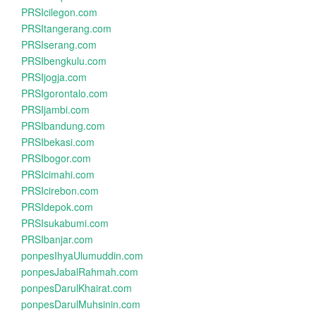
PRSIcilegon.com
PRSItangerang.com
PRSIserang.com
PRSIbengkulu.com
PRSIjogja.com
PRSIgorontalo.com
PRSIjambi.com
PRSIbandung.com
PRSIbekasi.com
PRSIbogor.com
PRSIcimahi.com
PRSIcirebon.com
PRSIdepok.com
PRSIsukabumi.com
PRSIbanjar.com
ponpesIhyaUlumuddin.com
ponpesJabalRahmah.com
ponpesDarulKhairat.com
ponpesDarulMuhsinin.com