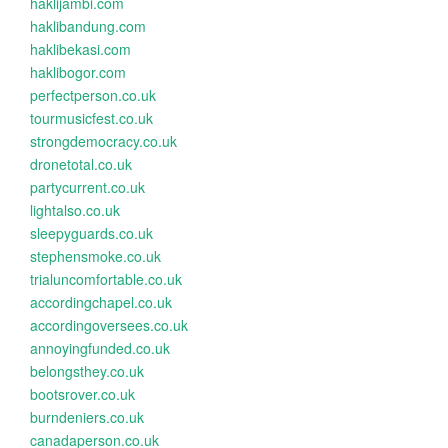
haklijambi.com
haklibandung.com
haklibekasi.com
haklibogor.com
perfectperson.co.uk
tourmusicfest.co.uk
strongdemocracy.co.uk
dronetotal.co.uk
partycurrent.co.uk
lightalso.co.uk
sleepyguards.co.uk
stephensmoke.co.uk
trialuncomfortable.co.uk
accordingchapel.co.uk
accordingoversees.co.uk
annoyingfunded.co.uk
belongsthey.co.uk
bootsrover.co.uk
burndeniers.co.uk
canadaperson.co.uk