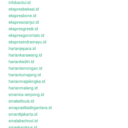
infobantul.id
ekspresbekasi.id
ekspresbone.id
eksprescianjur.id
ekspresgresik.id
ekspresgorontalo.id
ekspresindramayu.id
harianjepara.id
hariankarawang.id
hariankediri.id
harianlamongan.id
harianlumajang.id
harianmajalengka.id
harianmalang.id
smanics-serpong.id
smakstlouis.id
smapraditadirgantara.id
sman8jakarta.id
smalabschool.id
smaskanisius.id