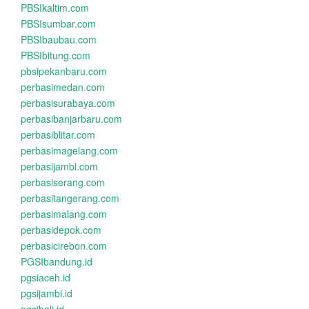
PBSIkaltim.com
PBSIsumbar.com
PBSIbaubau.com
PBSIbitung.com
pbsipekanbaru.com
perbasimedan.com
perbasisurabaya.com
perbasibanjarbaru.com
perbasiblitar.com
perbasimagelang.com
perbasijambi.com
perbasiserang.com
perbasitangerang.com
perbasimalang.com
perbasidepok.com
perbasicirebon.com
PGSIbandung.id
pgsiaceh.id
pgsijambi.id