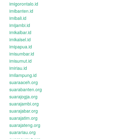
imigorontalo.id
imibanten.id
imibali.id
imijambi.id
imikalbar.id
imikalsel.id
imipapua.id
imisumbar.id
imisumut.id
imiriau.id
imilampung.id
suaraaceh.org
suarabanten.org
suarajogja.org
suarajambi.org
suarajabar.org
suarajatim.org
suarajateng.org
suarariau.org