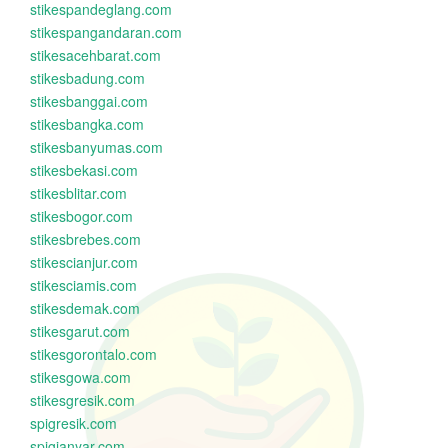
stikespandeglang.com
stikespangandaran.com
stikesacehbarat.com
stikesbadung.com
stikesbanggai.com
stikesbangka.com
stikesbanyumas.com
stikesbekasi.com
stikesblitar.com
stikesbogor.com
stikesbrebes.com
stikescianjur.com
stikesciamis.com
stikesdemak.com
stikesgarut.com
stikesgorontalo.com
stikesgowa.com
stikesgresik.com
spigresik.com
spigianyar.com