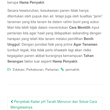
berupa
Hama Penyakit
.
Secara keseluruhan, kesuksesan panen tidak hanya
ditentukan oleh pupuk dan air, tetapi juga oleh kualitas “janin”
tanaman yang kita tanam ke dalam rahim bumi yang subur.
Mari kita lebih bijak dalam menentukan
Cara Memilih
input
pertanian kita agar hasil yang didapatkan sebanding dengan
harapan yang telah kita tanam melalui pemilihan
Benih
Unggul
. Dengan pondasi fisik yang prima
Agar Tanaman
tumbuh tegak, kita tidak perlu khawatir lagi akan risiko
kegagalan panen akibat kurangnya kemampuan
Tahan
Serangan
faktor luar seperti
Hama Penyakit
.
,
,
.
.
Edukasi
Perkebunan
Pertanian
permalink
Post
Penyebab Kadar pH Tanah Menurun dan Solusi Cara
navigation
Mengatasinya