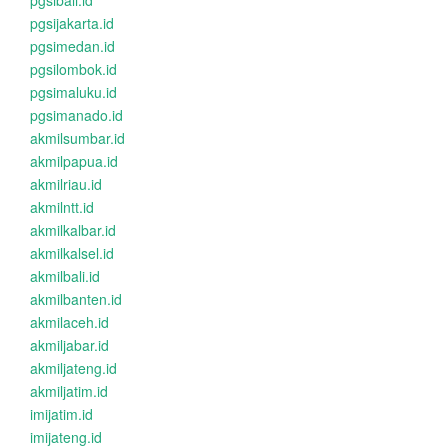
pgsibali.id
pgsijakarta.id
pgsimedan.id
pgsilombok.id
pgsimaluku.id
pgsimanado.id
akmilsumbar.id
akmilpapua.id
akmilriau.id
akmilntt.id
akmilkalbar.id
akmilkalsel.id
akmilbali.id
akmilbanten.id
akmilaceh.id
akmiljabar.id
akmiljateng.id
akmiljatim.id
imijatim.id
imijateng.id