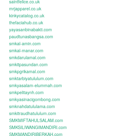
saintfelice.co.uk
mrjapparel.co.uk
kinkycatalog.co.uk
thefaciahub.co.uk
yayasanbinabakti.com
paudtunasbangsa.com
smkal-amin.com
smkal-manar.com
smkdarulamal.com
smkitpasundan.com
smkpgrikamal.com
smktarbiyatululum.com
smkyasalam-elummah.com
smkpelitaynh.com
smkyasinacigombong.com
smknahdatululama.com
smkitraudhatululum.com
SMKMIFTAHULSALAM.com
SMKSILIWANGIMANDIRI.com
SMKMANDIRIBERKAH.com