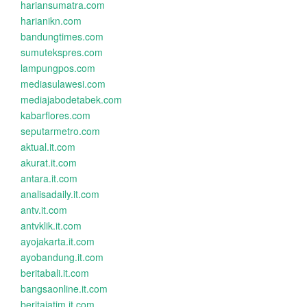
hariansumatra.com
harianikn.com
bandungtimes.com
sumutekspres.com
lampungpos.com
mediasulawesi.com
mediajabodetabek.com
kabarflores.com
seputarmetro.com
aktual.it.com
akurat.it.com
antara.it.com
analisadaily.it.com
antv.it.com
antvklik.it.com
ayojakarta.it.com
ayobandung.it.com
beritabali.it.com
bangsaonline.it.com
beritajatim.it.com