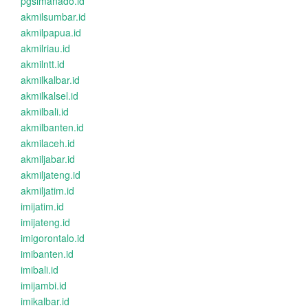
pgsimanado.id
akmilsumbar.id
akmilpapua.id
akmilriau.id
akmilntt.id
akmilkalbar.id
akmilkalsel.id
akmilbali.id
akmilbanten.id
akmilaceh.id
akmiljabar.id
akmiljateng.id
akmiljatim.id
imijatim.id
imijateng.id
imigorontalo.id
imibanten.id
imibali.id
imijambi.id
imikalbar.id