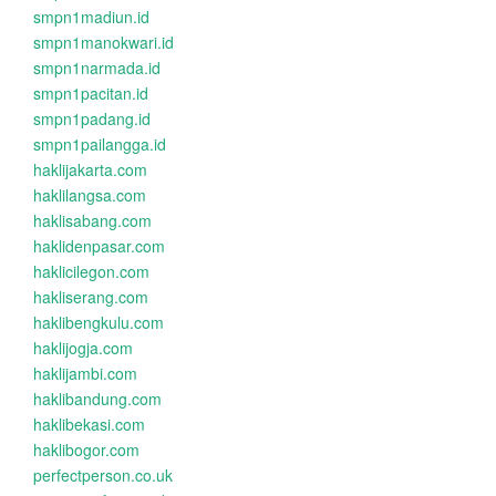
smpn1madiun.id
smpn1manokwari.id
smpn1narmada.id
smpn1pacitan.id
smpn1padang.id
smpn1pailangga.id
haklijakarta.com
haklilangsa.com
haklisabang.com
haklidenpasar.com
haklicilegon.com
hakliserang.com
haklibengkulu.com
haklijogja.com
haklijambi.com
haklibandung.com
haklibekasi.com
haklibogor.com
perfectperson.co.uk