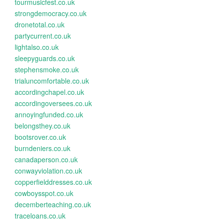
tourmusicfest.co.uk
strongdemocracy.co.uk
dronetotal.co.uk
partycurrent.co.uk
lightalso.co.uk
sleepyguards.co.uk
stephensmoke.co.uk
trialuncomfortable.co.uk
accordingchapel.co.uk
accordingoversees.co.uk
annoyingfunded.co.uk
belongsthey.co.uk
bootsrover.co.uk
burndeniers.co.uk
canadaperson.co.uk
conwayviolation.co.uk
copperfielddresses.co.uk
cowboysspot.co.uk
decemberteaching.co.uk
traceloans.co.uk