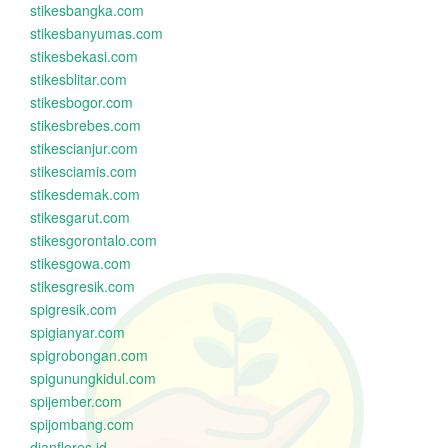
stikesbangka.com
stikesbanyumas.com
stikesbekasi.com
stikesblitar.com
stikesbogor.com
stikesbrebes.com
stikescianjur.com
stikesciamis.com
stikesdemak.com
stikesgarut.com
stikesgorontalo.com
stikesgowa.com
stikesgresik.com
spigresik.com
spigianyar.com
spigrobongan.com
spigunungkidul.com
spijember.com
spijombang.com
dianflores.id