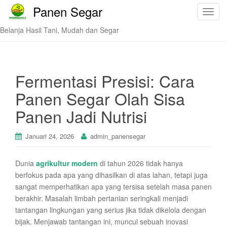
Panen Segar
T
o
Belanja Hasil Tani, Mudah dan Segar
g
g
l
e
Fermentasi Presisi: Cara
n
Panen Segar Olah Sisa
a
v
Panen Jadi Nutrisi
i
g
Januari 24, 2026
admin_panensegar
a
t
Dunia
agrikultur modern
di tahun 2026 tidak hanya
i
berfokus pada apa yang dihasilkan di atas lahan, tetapi juga
o
sangat memperhatikan apa yang tersisa setelah masa panen
n
berakhir. Masalah limbah pertanian seringkali menjadi
tantangan lingkungan yang serius jika tidak dikelola dengan
bijak. Menjawab tantangan ini, muncul sebuah inovasi