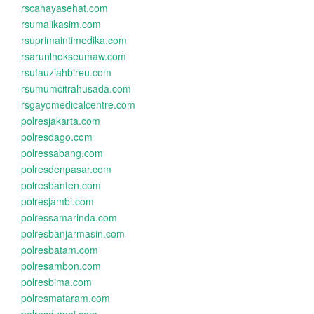
rscahayasehat.com
rsumalikasim.com
rsuprimaintimedika.com
rsarunlhokseumaw.com
rsufauziahbireu.com
rsumumcitrahusada.com
rsgayomedicalcentre.com
polresjakarta.com
polresdago.com
polressabang.com
polresdenpasar.com
polresbanten.com
polresjambi.com
polressamarinda.com
polresbanjarmasin.com
polresbatam.com
polresambon.com
polresbima.com
polresmataram.com