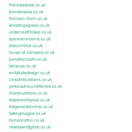
thenewsweek.co.uk
thecakewala.co.uk
thomson-thorn.co.uk
wrestlingagrees.co.uk
underneathfoiled.co.uk
spanosconcerns.co.uk
telecomblue.co.uk
house-of-hampers.co.uk
yumekanzashi.co.uk
fatnanas.co.uk
emilykatedesign.co.uk
crossfelloutdoors.co.uk
yorkroadreconditioned.co.uk
rfrankoutdoors.co.uk
teaparentrepeat.co.uk
thegenerationhub.co.uk
talkingmagpie.co.uk
humancotton.co.uk
newdawndigitals.co.uk