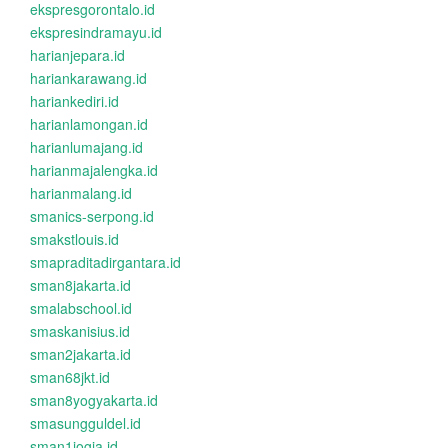
ekspresgorontalo.id
ekspresindramayu.id
harianjepara.id
hariankarawang.id
hariankediri.id
harianlamongan.id
harianlumajang.id
harianmajalengka.id
harianmalang.id
smanics-serpong.id
smakstlouis.id
smapraditadirgantara.id
sman8jakarta.id
smalabschool.id
smaskanisius.id
sman2jakarta.id
sman68jkt.id
sman8yogyakarta.id
smasungguldel.id
sman1jogja.id