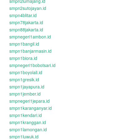
smpn2lumajang.id
smpn2sutojayan.id
smpn4blitar.id
smpn78jakarta.id
smpn88jakarta.id
smpnegeri1ambon.id
smpn1bangil.id
smpn1banjarmasin.id
smpn1biora.id
smpnegeri1bobotsari.id
smpn1boyolali.id
smpn1gresik.id
smpn1jayapura.id
smpn1jember.id
smpnegeri1jepara.id
smpn1karanganyar.id
smpn1kendari.id
smpn1kranggan.id
smpn1lamongan.id
smpn1luwuk.id