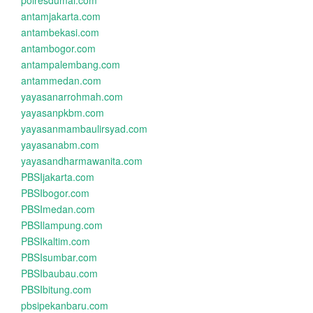
polresdumai.com
antamjakarta.com
antambekasi.com
antambogor.com
antampalembang.com
antammedan.com
yayasanarrohmah.com
yayasanpkbm.com
yayasanmambaulirsyad.com
yayasanabm.com
yayasandharmawanita.com
PBSIjakarta.com
PBSIbogor.com
PBSImedan.com
PBSIlampung.com
PBSIkaltim.com
PBSIsumbar.com
PBSIbaubau.com
PBSIbitung.com
pbsipekanbaru.com