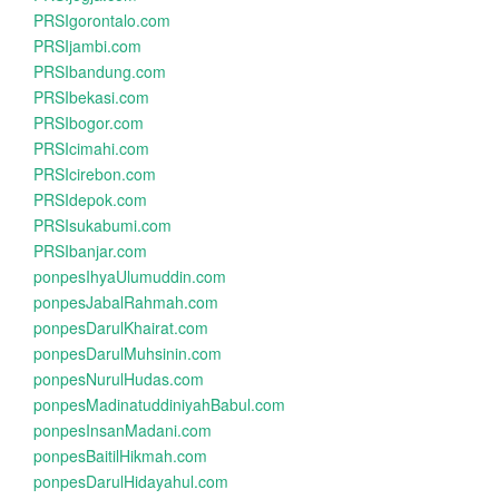
PRSIgorontalo.com
PRSIjambi.com
PRSIbandung.com
PRSIbekasi.com
PRSIbogor.com
PRSIcimahi.com
PRSIcirebon.com
PRSIdepok.com
PRSIsukabumi.com
PRSIbanjar.com
ponpesIhyaUlumuddin.com
ponpesJabalRahmah.com
ponpesDarulKhairat.com
ponpesDarulMuhsinin.com
ponpesNurulHudas.com
ponpesMadinatuddiniyahBabul.com
ponpesInsanMadani.com
ponpesBaitilHikmah.com
ponpesDarulHidayahul.com