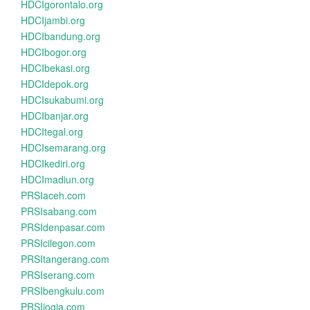
HDCIgorontalo.org
HDCIjambi.org
HDCIbandung.org
HDCIbogor.org
HDCIbekasi.org
HDCIdepok.org
HDCIsukabumi.org
HDCIbanjar.org
HDCItegal.org
HDCIsemarang.org
HDCIkediri.org
HDCImadiun.org
PRSIaceh.com
PRSIsabang.com
PRSIdenpasar.com
PRSIcilegon.com
PRSItangerang.com
PRSIserang.com
PRSIbengkulu.com
PRSIjogja.com