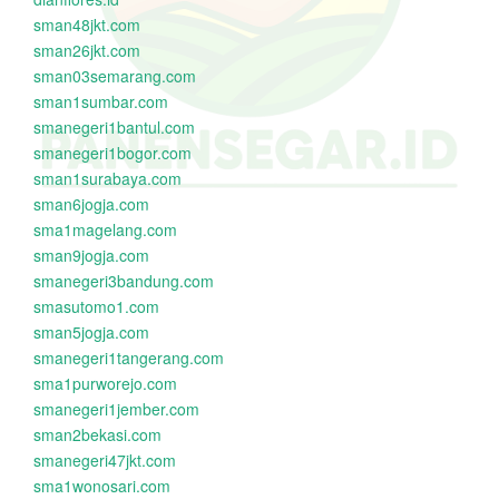
sman48jkt.com
sman26jkt.com
sman03semarang.com
sman1sumbar.com
smanegeri1bantul.com
smanegeri1bogor.com
sman1surabaya.com
sman6jogja.com
sma1magelang.com
sman9jogja.com
smanegeri3bandung.com
smasutomo1.com
sman5jogja.com
smanegeri1tangerang.com
sma1purworejo.com
smanegeri1jember.com
sman2bekasi.com
smanegeri47jkt.com
sma1wonosari.com