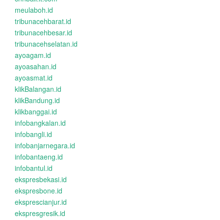
meulaboh.id
tribunacehbarat.id
tribunacehbesar.id
tribunacehselatan.id
ayoagam.id
ayoasahan.id
ayoasmat.id
klikBalangan.id
klikBandung.id
klikbanggai.id
infobangkalan.id
infobangli.id
infobanjarnegara.id
infobantaeng.id
infobantul.id
ekspresbekasi.id
ekspresbone.id
eksprescianjur.id
ekspresgresik.id