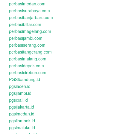
perbasimedan.com
perbasisurabaya.com
perbasibanjarbaru.com
perbasiblitar.com
perbasimagelang.com
perbasijambi.com
perbasiserang.com
perbasitangerang.com
perbasimalang.com
perbasidepok.com
perbasicirebon.com
PGSIbandung.id
pgsiaceh.id
pgsijambi.id
pgsibali.id
pgsijakarta.id
pgsimedan.id
pgsilombok.id
pgsimaluku.id