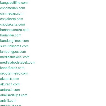
bangsaoffline.com
cnbcmedan.com
cnnmedan.com
cnnjakarta.com
cnbcjakarta.com
hariansumatra.com
harianikn.com
bandungtimes.com
sumutekspres.com
lampungpos.com
mediasulawesi.com
mediajabodetabek.com
kabarflores.com
seputarmetro.com
aktual.it.com
akurat.it.com
antara.it.com
analisadaily.it.com
antv.it.com
antvklik.it.com