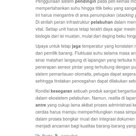
Penggunaan sistem
pendingin
pada peti kemas mo
mempertahankan suhu hingga titik beku yang sanga
ini harus mengantre di area penumpukan (
stacking 
Di sinilah peran infrastruktur
pelabuhan
dalam menye
vital. Setiap unit harus tetap teraliri daya agar mes
biologis dari isi muatan, mulai dari daging beku hingg
Upaya untuk tetap
jaga
temperatur yang konsisten 
dan pemilik barang. Fluktuasi suhu selama masa ant
sinar matahari langsung di lapangan yang terbuka h
penerapan sensor pintar yang terhubung dengan pus
sistem pemantauan otomatis, petugas dapat segera 
sehingga tindakan pencegahan dapat dilakukan sebe
Kondisi
kesegaran
sebuah produk sangat bergantung 
dalam ekosistem pelabuhan. Namun, realita di lapa
antre
yang cukup lama akibat proses administrasi 
cerdas harus mampu memperhitungkan masa simpan p
dalam proses bongkar muat dan integrasi dokumen di
menjadi ancaman bagi kualitas barang-barang yan
.
.
Berita
permalink