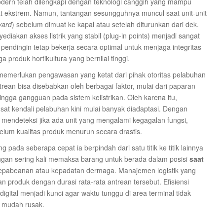
dern telah dilengkapi dengan teknologi canggih yang mampu
t ekstrem. Namun, tantangan sesungguhnya muncul saat unit-unit
yard
) sebelum dimuat ke kapal atau setelah diturunkan dari dek.
diakan akses listrik yang stabil (plug-in points) menjadi sangat
in pendingin tetap bekerja secara optimal untuk menjaga integritas
a produk hortikultura yang bernilai tinggi.
memerlukan pengawasan yang ketat dari pihak otoritas pelabuhan
rean bisa disebabkan oleh berbagai faktor, mulai dari paparan
ingga gangguan pada sistem kelistrikan. Oleh karena itu,
at kendali pelabuhan kini mulai banyak diadaptasi. Dengan
mendeteksi jika ada unit yang mengalami kegagalan fungsi,
lum kualitas produk menurun secara drastis.
pada seberapa cepat ia berpindah dari satu titik ke titik lainnya
ngan sering kali memaksa barang untuk berada dalam posisi
saat
kepabeanan atau kepadatan dermaga. Manajemen logistik yang
roduk dengan durasi rata-rata antrean tersebut. Efisiensi
gital menjadi kunci agar waktu tunggu di area terminal tidak
g mudah rusak.