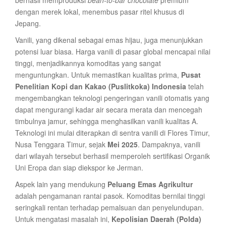
berhasil memproduksi
bean-to-bar chocolate
premium
dengan merek lokal, menembus pasar ritel khusus di
Jepang.
Vanili, yang dikenal sebagai emas hijau, juga menunjukkan
potensi luar biasa. Harga vanili di pasar global mencapai nilai
tinggi, menjadikannya komoditas yang sangat
menguntungkan. Untuk memastikan kualitas prima,
Pusat
Penelitian Kopi dan Kakao (Puslitkoka) Indonesia
telah
mengembangkan teknologi pengeringan vanili otomatis yang
dapat mengurangi kadar air secara merata dan mencegah
timbulnya jamur, sehingga menghasilkan vanili kualitas A.
Teknologi ini mulai diterapkan di sentra vanili di Flores Timur,
Nusa Tenggara Timur, sejak
Mei 2025
. Dampaknya, vanili
dari wilayah tersebut berhasil memperoleh sertifikasi Organik
Uni Eropa dan siap diekspor ke Jerman.
Aspek lain yang mendukung
Peluang Emas Agrikultur
adalah pengamanan rantai pasok. Komoditas bernilai tinggi
seringkali rentan terhadap pemalsuan dan penyelundupan.
Untuk mengatasi masalah ini,
Kepolisian Daerah (Polda)