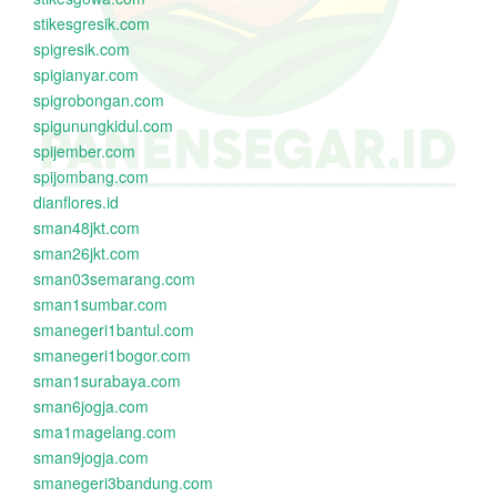
stikesgresik.com
spigresik.com
spigianyar.com
spigrobongan.com
spigunungkidul.com
spijember.com
spijombang.com
dianflores.id
sman48jkt.com
sman26jkt.com
sman03semarang.com
sman1sumbar.com
smanegeri1bantul.com
smanegeri1bogor.com
sman1surabaya.com
sman6jogja.com
sma1magelang.com
sman9jogja.com
smanegeri3bandung.com