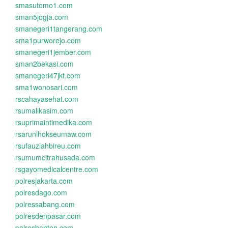
smasutomo1.com
sman5jogja.com
smanegeri1tangerang.com
sma1purworejo.com
smanegeri1jember.com
sman2bekasi.com
smanegeri47jkt.com
sma1wonosari.com
rscahayasehat.com
rsumalikasim.com
rsuprimaintimedika.com
rsarunlhokseumaw.com
rsufauziahbireu.com
rsumumcitrahusada.com
rsgayomedicalcentre.com
polresjakarta.com
polresdago.com
polressabang.com
polresdenpasar.com
polresbanten.com