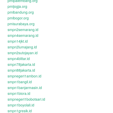
pmipalembang.org
pmijogja.org
pmibandung.org
pmibogor.org
pmisurabaya.org
smpn2semarang.id
smpn4semarang.id
smpn14jkt.id
smpn2lumajang.id
smpn2sutojayan.id
smpn4blitar.id
smpn78jakarta.id
smpn88jakarta.id
smpnegeri1ambon.id
smpn1bangil.id
smpn1banjarmasin.id
smpn1biora.id
smpnegeri1bobotsari.id
smpn1boyolali.id
smpn1gresik.id