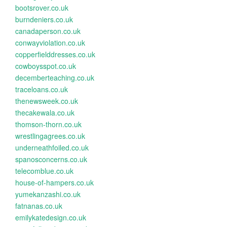
bootsrover.co.uk
burndeniers.co.uk
canadaperson.co.uk
conwayviolation.co.uk
copperfielddresses.co.uk
cowboysspot.co.uk
decemberteaching.co.uk
traceloans.co.uk
thenewsweek.co.uk
thecakewala.co.uk
thomson-thorn.co.uk
wrestlingagrees.co.uk
underneathfoiled.co.uk
spanosconcerns.co.uk
telecomblue.co.uk
house-of-hampers.co.uk
yumekanzashi.co.uk
fatnanas.co.uk
emilykatedesign.co.uk