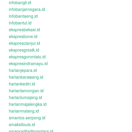
infobangli.id
infobanjarnegara.id
infobantaeng.id
infobantul.id
ekspresbekasi.id
ekspresbone.id
eksprescianjur.id
ekspresgresik.id
ekspresgorontalo.id
ekspresindramayu.id
harianjepara.id
hariankarawang.id
hariankediri.id
harianlamongan.id
harianlumajang.id
harianmajalengka.id
harianmalang.id
smanics-serpong.id
smakstlouis.id
smapraditadirgantara.id