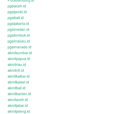
PGSIbandung.id
pgsiaceh.id
pgsijambi.id
pgsibali.id
pgsijakarta.id
pgsimedan.id
pgsilombok.id
pgsimaluku.id
pgsimanado.id
akmilsumbar.id
akmilpapua.id
akmilriau.id
akmilntt.id
akmilkalbar.id
akmilkalsel.id
akmilbali.id
akmilbanten.id
akmilaceh.id
akmiljabar.id
akmiljateng.id