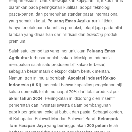
rempah eksotis. Untuk mewujudkan kejayaan ini, fokus harus
diarahkan pada peningkatan kualitas, adopsi teknologi
pasca-panen, dan pemenuhan standar pasar internasional
yang semakin ketat.
Peluang Emas Agrikultur
ini tidak
hanya terletak pada kuantitas produksi, tetapi juga pada nilai
tambah yang dihasilkan dari hilirisasi dan
branding
produk
premium.
Salah satu komoditas yang menunjukkan
Peluang Emas
Agrikultur
terbesar adalah kakao. Meskipun Indonesia
merupakan salah satu produsen biji kakao terbesar,
sebagian besar masih diekspor dalam bentuk mentah.
Namun, tren ini mulai berubah.
Asosiasi Industri Kakao
Indonesia (AIKI)
mencatat bahwa kapasitas pengolahan biji
kakao domestik telah mencapai
70%
dari total produksi per
akhir tahun 2024
. Peningkatan ini didorong oleh insentif
pemerintah dan investasi swasta dalam pembangunan
pabrik pengolahan cokelat bubuk dan pasta. Sebagai contoh,
di Kabupaten Polewali Mandar, Sulawesi Barat,
Kelompok
Tani Harapan Jaya
yang beranggotakan
200 petani
telah