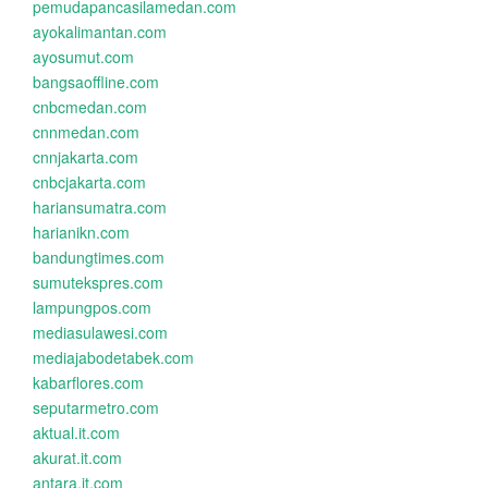
pemudapancasilamedan.com
ayokalimantan.com
ayosumut.com
bangsaoffline.com
cnbcmedan.com
cnnmedan.com
cnnjakarta.com
cnbcjakarta.com
hariansumatra.com
harianikn.com
bandungtimes.com
sumutekspres.com
lampungpos.com
mediasulawesi.com
mediajabodetabek.com
kabarflores.com
seputarmetro.com
aktual.it.com
akurat.it.com
antara.it.com