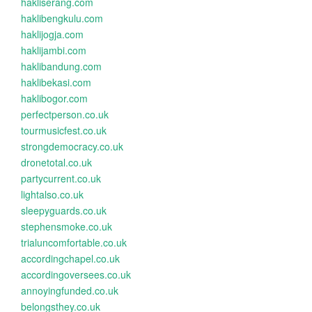
hakliserang.com
haklibengkulu.com
haklijogja.com
haklijambi.com
haklibandung.com
haklibekasi.com
haklibogor.com
perfectperson.co.uk
tourmusicfest.co.uk
strongdemocracy.co.uk
dronetotal.co.uk
partycurrent.co.uk
lightalso.co.uk
sleepyguards.co.uk
stephensmoke.co.uk
trialuncomfortable.co.uk
accordingchapel.co.uk
accordingoversees.co.uk
annoyingfunded.co.uk
belongsthey.co.uk