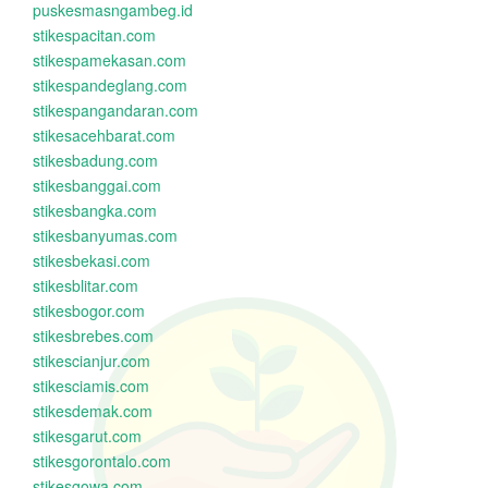
puskesmasngambeg.id
stikespacitan.com
stikespamekasan.com
stikespandeglang.com
stikespangandaran.com
stikesacehbarat.com
stikesbadung.com
stikesbanggai.com
stikesbangka.com
stikesbanyumas.com
stikesbekasi.com
stikesblitar.com
stikesbogor.com
stikesbrebes.com
stikescianjur.com
stikesciamis.com
stikesdemak.com
stikesgarut.com
stikesgorontalo.com
stikesgowa.com