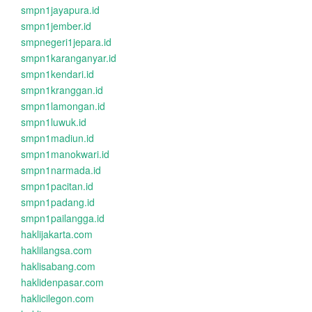
smpn1jayapura.id
smpn1jember.id
smpnegeri1jepara.id
smpn1karanganyar.id
smpn1kendari.id
smpn1kranggan.id
smpn1lamongan.id
smpn1luwuk.id
smpn1madiun.id
smpn1manokwari.id
smpn1narmada.id
smpn1pacitan.id
smpn1padang.id
smpn1pailangga.id
haklijakarta.com
haklilangsa.com
haklisabang.com
haklidenpasar.com
haklicilegon.com