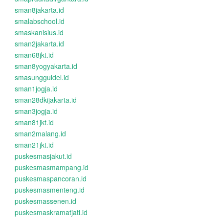
sman8jakarta.id
smalabschool.id
smaskanisius.id
sman2jakarta.id
sman68jkt.id
sman8yogyakarta.id
smasungguldel.id
sman1jogja.id
sman28dkijakarta.id
sman3jogja.id
sman81jkt.id
sman2malang.id
sman21jkt.id
puskesmasjakut.id
puskesmasmampang.id
puskesmaspancoran.id
puskesmasmenteng.id
puskesmassenen.id
puskesmaskramatjati.id