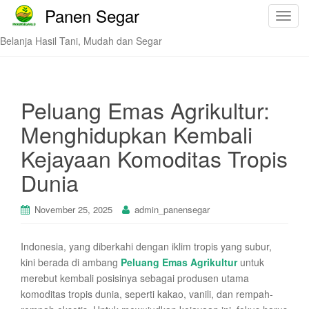
Panen Segar
T
o
Belanja Hasil Tani, Mudah dan Segar
g
g
l
e
Peluang Emas Agrikultur:
n
Menghidupkan Kembali
a
v
Kejayaan Komoditas Tropis
i
Dunia
g
a
t
November 25, 2025
admin_panensegar
i
o
Indonesia, yang diberkahi dengan iklim tropis yang subur,
n
kini berada di ambang
Peluang Emas Agrikultur
untuk
merebut kembali posisinya sebagai produsen utama
komoditas tropis dunia, seperti kakao, vanili, dan rempah-