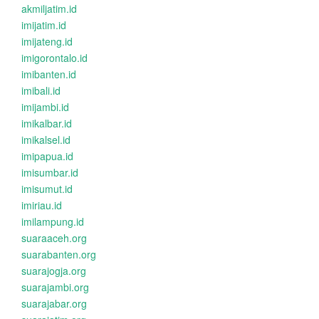
akmiljatim.id
imijatim.id
imijateng.id
imigorontalo.id
imibanten.id
imibali.id
imijambi.id
imikalbar.id
imikalsel.id
imipapua.id
imisumbar.id
imisumut.id
imiriau.id
imilampung.id
suaraaceh.org
suarabanten.org
suarajogja.org
suarajambi.org
suarajabar.org