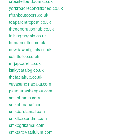
crossfelloutdoors.co.uk
yorkroadreconditioned.co.uk
rfrankoutdoors.co.uk
teaparentrepeat.co.uk
thegenerationhub.co.uk
talkingmagpie.co.uk
humancotton.co.uk
newdawndigitals.co.uk
saintfelice.co.uk
mrjapparel.co.uk
kinkycatalog.co.uk
thefaciahub.co.uk
yayasanbinabakti.com
paudtunasbangsa.com
smkal-amin.com
smkal-manar.com
smkdarulamal.com
smkitpasundan.com
smkpgrikamal.com
smktarbiyatululum.com