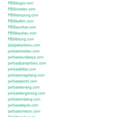
PBSIbogor.com
PBSImedan.com
PBSIlampung.com
PBSIkaltim.com
PBSIsumbar.com
PBSIbaubau.com
PBSIbitung.com
pbsipekanbaru.com
perbasimedan.com
perbasisurabaya.com
perbasibanjarbaru.com
perbasiblitar.com
perbasimagelang.com
perbasijambi.com
perbasiserang.com
perbasitangerang.com
perbasimalang.com
perbasidepok.com
perbasicirebon.com