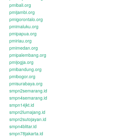
pmibali.org
pmijambi.org
pmigorontalo.org
pmimaluku.org
pmipapua.org
pmiriau.org
pmimedan.org
pmipalembang.org
pmijogja.org
pmibandung.org
pmibogor.org
pmisurabaya.org
smpn2semarang.id
smpn4semarang.id
smpn14jkt.id
smpn2lumajang.id
smpn2sutojayan.id
smpn4blitar.id
smpn78jakarta.id