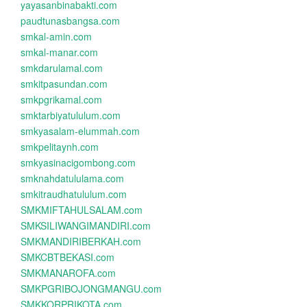
yayasanbinabakti.com
paudtunasbangsa.com
smkal-amin.com
smkal-manar.com
smkdarulamal.com
smkitpasundan.com
smkpgrikamal.com
smktarbiyatululum.com
smkyasalam-elummah.com
smkpelitaynh.com
smkyasinacigombong.com
smknahdatululama.com
smkitraudhatululum.com
SMKMIFTAHULSALAM.com
SMKSILIWANGIMANDIRI.com
SMKMANDIRIBERKAH.com
SMKCBTBEKASI.com
SMKMANAROFA.com
SMKPGRIBOJONGMANGU.com
SMKKORPRIKOTA.com