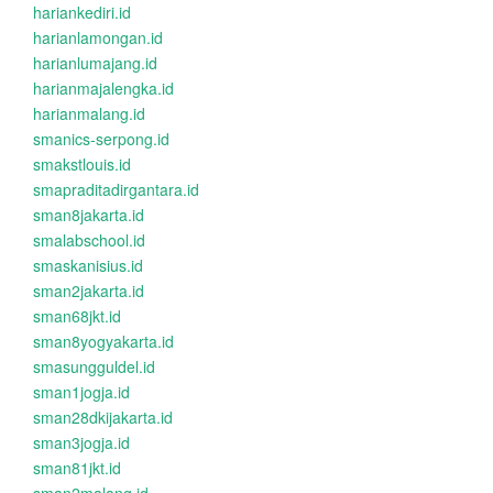
hariankediri.id
harianlamongan.id
harianlumajang.id
harianmajalengka.id
harianmalang.id
smanics-serpong.id
smakstlouis.id
smapraditadirgantara.id
sman8jakarta.id
smalabschool.id
smaskanisius.id
sman2jakarta.id
sman68jkt.id
sman8yogyakarta.id
smasungguldel.id
sman1jogja.id
sman28dkijakarta.id
sman3jogja.id
sman81jkt.id