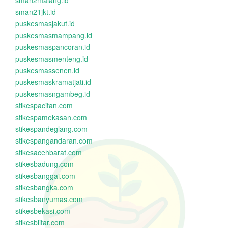
sman2malang.id
sman21jkt.id
puskesmasjakut.id
puskesmasmampang.id
puskesmaspancoran.id
puskesmasmenteng.id
puskesmassenen.id
puskesmaskramatjati.id
puskesmasngambeg.id
stikespacitan.com
stikespamekasan.com
stikespandeglang.com
stikespangandaran.com
stikesacehbarat.com
stikesbadung.com
stikesbanggai.com
stikesbangka.com
stikesbanyumas.com
stikesbekasi.com
stikesblitar.com