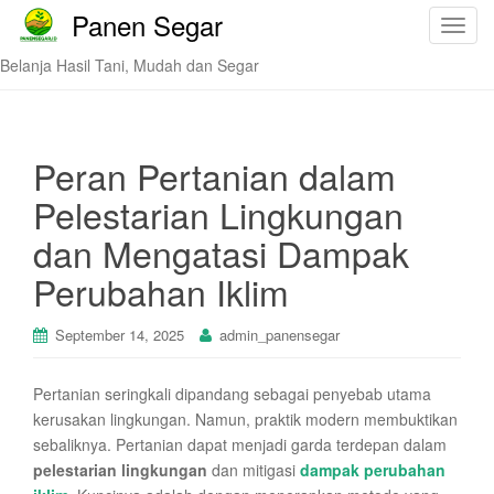
Panen Segar
T
o
Belanja Hasil Tani, Mudah dan Segar
g
g
l
e
Peran Pertanian dalam
n
Pelestarian Lingkungan
a
v
dan Mengatasi Dampak
i
Perubahan Iklim
g
a
t
September 14, 2025
admin_panensegar
i
o
Pertanian seringkali dipandang sebagai penyebab utama
n
kerusakan lingkungan. Namun, praktik modern membuktikan
sebaliknya. Pertanian dapat menjadi garda terdepan dalam
pelestarian lingkungan
dan mitigasi
dampak perubahan