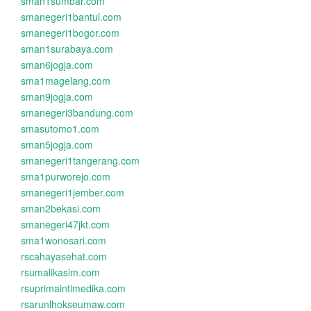
sman1sumbar.com
smanegeri1bantul.com
smanegeri1bogor.com
sman1surabaya.com
sman6jogja.com
sma1magelang.com
sman9jogja.com
smanegeri3bandung.com
smasutomo1.com
sman5jogja.com
smanegeri1tangerang.com
sma1purworejo.com
smanegeri1jember.com
sman2bekasi.com
smanegeri47jkt.com
sma1wonosari.com
rscahayasehat.com
rsumalikasim.com
rsuprimaintimedika.com
rsarunlhokseumaw.com