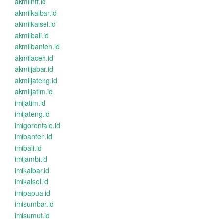
akmilntt.id
akmilkalbar.id
akmilkalsel.id
akmilbali.id
akmilbanten.id
akmilaceh.id
akmiljabar.id
akmiljateng.id
akmiljatim.id
imijatim.id
imijateng.id
imigorontalo.id
imibanten.id
imibali.id
imijambi.id
imikalbar.id
imikalsel.id
imipapua.id
imisumbar.id
imisumut.id