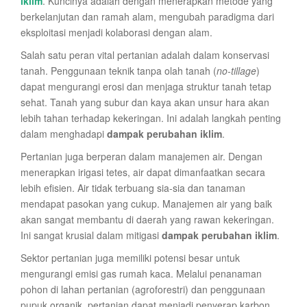
iklim
. Kuncinya adalah dengan menerapkan metode yang
berkelanjutan dan ramah alam, mengubah paradigma dari
eksploitasi menjadi kolaborasi dengan alam.
Salah satu peran vital pertanian adalah dalam konservasi
tanah. Penggunaan teknik tanpa olah tanah (
no-tillage
)
dapat mengurangi erosi dan menjaga struktur tanah tetap
sehat. Tanah yang subur dan kaya akan unsur hara akan
lebih tahan terhadap kekeringan. Ini adalah langkah penting
dalam menghadapi
dampak perubahan iklim
.
Pertanian juga berperan dalam manajemen air. Dengan
menerapkan irigasi tetes, air dapat dimanfaatkan secara
lebih efisien. Air tidak terbuang sia-sia dan tanaman
mendapat pasokan yang cukup. Manajemen air yang baik
akan sangat membantu di daerah yang rawan kekeringan.
Ini sangat krusial dalam mitigasi
dampak perubahan iklim
.
Sektor pertanian juga memiliki potensi besar untuk
mengurangi emisi gas rumah kaca. Melalui penanaman
pohon di lahan pertanian (agroforestri) dan penggunaan
pupuk organik, pertanian dapat menjadi penyerap karbon