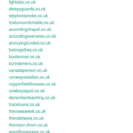
lightalso.co.uk
sleepyguards.co.uk
stephensmoke.co.uk
trialuncomfortable.co.uk
accordingchapel.co.uk
accordingoversees.co.uk
annoyingfunded.co.uk
belongsthey.co.uk
bootsrover.co.uk
burndeniers.co.uk
canadaperson.co.uk
conwayviolation.co.uk
copperfielddresses.co.uk
cowboysspot.co.uk
decemberteaching.co.uk
traceloans.co.uk
thenewsweek.co.uk
thecakewala.co.uk
thomson-thorn.co.uk
wrestlingagrees.co.uk