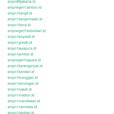
smpn88jakarta.id
smpnegeri1ambon.id
smpn1bangil.id
smpn1banjarmasin.id
smpn1biora.id
smpnegeri1bobotsari.id
smpn1boyolali.id
smpn1gresik.id
smpn1jayapura.id
smpn1jember.id
smpnegeri1jepara.id
smpn1karanganyar.id
smpn1kendari.id
smpn1kranggan.id
smpn1lamongan.id
smpn1luwuk.id
smpn1madiun.id
smpn1manokwari.id
smpn1narmada.id
smpn1pacitan.id