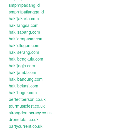
smpn1padang.id
smpn1pailangga.id
haklijakarta.com
haklilangsa.com
haklisabang.com
haklidenpasar.com
haklicilegon.com
hakliserang.com
haklibengkulu.com
haklijogja.com
haklijambi.com
haklibandung.com
haklibekasi.com
haklibogor.com
perfectperson.co.uk
tourmusicfest.co.uk
strongdemocracy.co.uk
dronetotal.co.uk
partycurrent.co.uk