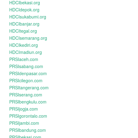
HDCIbekasi.org
HDCIdepok.org
HDCIsukabumi.org
HDCIbanjar.org
HDCItegal.org
HDCIsemarang.org
HDCIkediri.org
HDCImadiun.org
PRSIaceh.com
PRSIsabang.com
PRSIdenpasar.com
PRSIcilegon.com
PRSItangerang.com
PRSIserang.com
PRSIbengkulu.com
PRSIjogja.com
PRSIgorontalo.com
PRSIjambi.com
PRSIbandung.com
PRSIbekasi.com