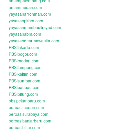
antampalembang.com
antammedan.com
yayasanarrohmah.com
yayasanpkbm.com
yayasanmambaulirsyad.com
yayasanabm.com
yayasandharmawanita.com
PBSIjakarta.com
PBSIbogor.com
PBSImedan.com
PBSIlampung.com
PBSIkaltim.com
PBSIsumbar.com
PBSIbaubau.com
PBSIbitung.com
pbsipekanbaru.com
perbasimedan.com
perbasisurabaya.com
perbasibanjarbaru.com
perbasiblitar.com