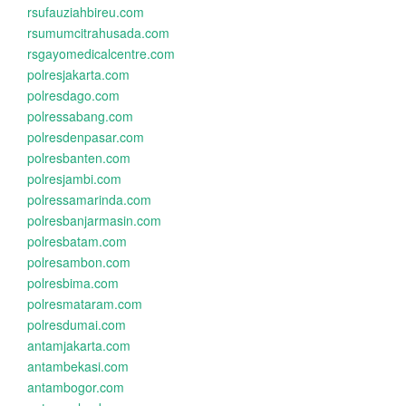
rsufauziahbireu.com
rsumumcitrahusada.com
rsgayomedicalcentre.com
polresjakarta.com
polresdago.com
polressabang.com
polresdenpasar.com
polresbanten.com
polresjambi.com
polressamarinda.com
polresbanjarmasin.com
polresbatam.com
polresambon.com
polresbima.com
polresmataram.com
polresdumai.com
antamjakarta.com
antambekasi.com
antambogor.com