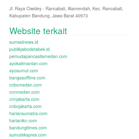
Jl. Raya Ciwidey - Rancabali, Alamendah, Kec. Rancabali,
Kabupaten Bandung, Jawa Barat 40973
Website terkait
sumselnews.id
publikjabodetabek.id
pemudapancasilamedan.com
ayokalimantan.com
ayosumut.com
bangsaoffline.com
cnbcmedan.com
cnnmedan.com
cnnjakarta.com
cnbcjakarta.com
hariansumatra.com
harianikn.com
bandungtimes.com
sumutekspres.com