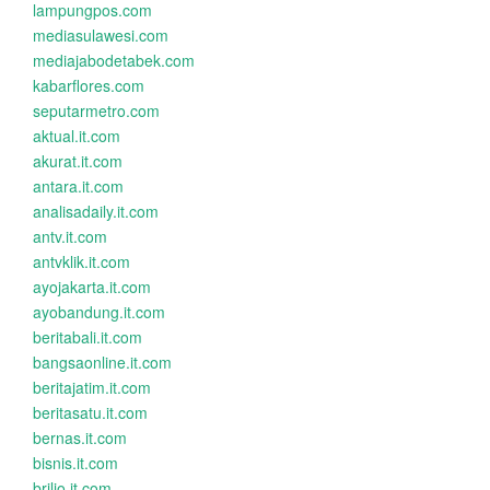
lampungpos.com
mediasulawesi.com
mediajabodetabek.com
kabarflores.com
seputarmetro.com
aktual.it.com
akurat.it.com
antara.it.com
analisadaily.it.com
antv.it.com
antvklik.it.com
ayojakarta.it.com
ayobandung.it.com
beritabali.it.com
bangsaonline.it.com
beritajatim.it.com
beritasatu.it.com
bernas.it.com
bisnis.it.com
brilio.it.com