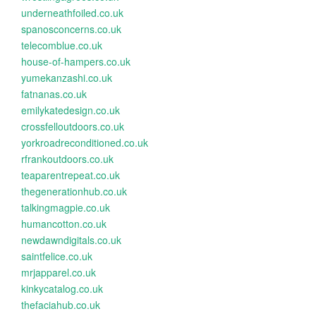
underneathfoiled.co.uk
spanosconcerns.co.uk
telecomblue.co.uk
house-of-hampers.co.uk
yumekanzashi.co.uk
fatnanas.co.uk
emilykatedesign.co.uk
crossfelloutdoors.co.uk
yorkroadreconditioned.co.uk
rfrankoutdoors.co.uk
teaparentrepeat.co.uk
thegenerationhub.co.uk
talkingmagpie.co.uk
humancotton.co.uk
newdawndigitals.co.uk
saintfelice.co.uk
mrjapparel.co.uk
kinkycatalog.co.uk
thefaciahub.co.uk