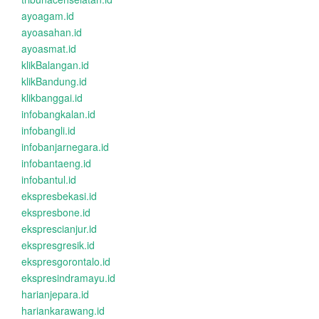
ayoagam.id
ayoasahan.id
ayoasmat.id
klikBalangan.id
klikBandung.id
klikbanggai.id
infobangkalan.id
infobangli.id
infobanjarnegara.id
infobantaeng.id
infobantul.id
ekspresbekasi.id
ekspresbone.id
eksprescianjur.id
ekspresgresik.id
ekspresgorontalo.id
ekspresindramayu.id
harianjepara.id
hariankarawang.id