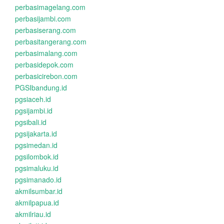
perbasimagelang.com
perbasijambi.com
perbasiserang.com
perbasitangerang.com
perbasimalang.com
perbasidepok.com
perbasicirebon.com
PGSIbandung.id
pgsiaceh.id
pgsijambi.id
pgsibali.id
pgsijakarta.id
pgsimedan.id
pgsilombok.id
pgsimaluku.id
pgsimanado.id
akmilsumbar.id
akmilpapua.id
akmilriau.id