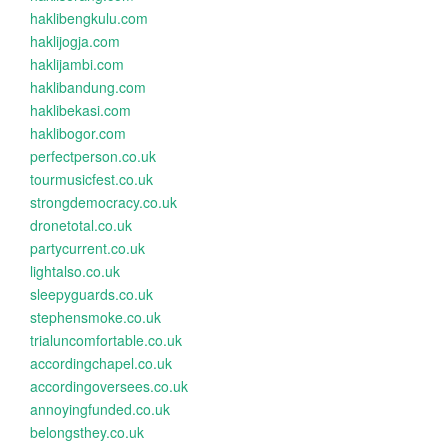
haklibengkulu.com
haklijogja.com
haklijambi.com
haklibandung.com
haklibekasi.com
haklibogor.com
perfectperson.co.uk
tourmusicfest.co.uk
strongdemocracy.co.uk
dronetotal.co.uk
partycurrent.co.uk
lightalso.co.uk
sleepyguards.co.uk
stephensmoke.co.uk
trialuncomfortable.co.uk
accordingchapel.co.uk
accordingoversees.co.uk
annoyingfunded.co.uk
belongsthey.co.uk