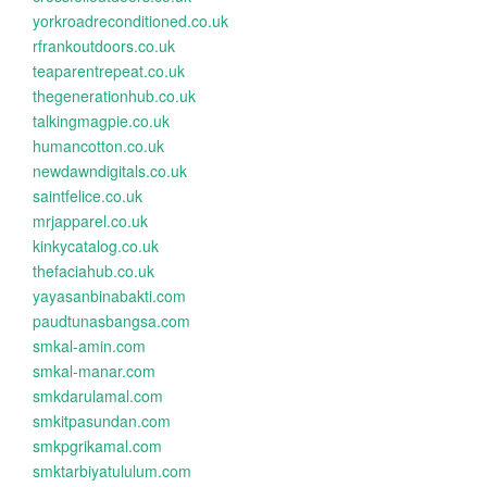
yorkroadreconditioned.co.uk
rfrankoutdoors.co.uk
teaparentrepeat.co.uk
thegenerationhub.co.uk
talkingmagpie.co.uk
humancotton.co.uk
newdawndigitals.co.uk
saintfelice.co.uk
mrjapparel.co.uk
kinkycatalog.co.uk
thefaciahub.co.uk
yayasanbinabakti.com
paudtunasbangsa.com
smkal-amin.com
smkal-manar.com
smkdarulamal.com
smkitpasundan.com
smkpgrikamal.com
smktarbiyatululum.com