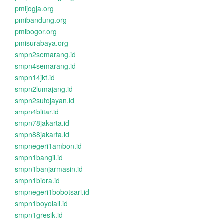
pmijogja.org
pmibandung.org
pmibogor.org
pmisurabaya.org
smpn2semarang.id
smpn4semarang.id
smpn14jkt.id
smpn2lumajang.id
smpn2sutojayan.id
smpn4blitar.id
smpn78jakarta.id
smpn88jakarta.id
smpnegeri1ambon.id
smpn1bangil.id
smpn1banjarmasin.id
smpn1biora.id
smpnegeri1bobotsari.id
smpn1boyolali.id
smpn1gresik.id