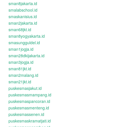
sman8jakarta.id
smalabschool.id
smaskanisius.id
sman2jakarta.id
sman68jkt.id
sman8yogyakarta.id
smasungguldel.id
sman1jogja.id
sman28dkijakarta.id
sman3jogja.id
sman81jkt.id
sman2malang.id
sman21jkt.id
puskesmasjakut.id
puskesmasmampang.id
puskesmaspancoran.id
puskesmasmenteng.id
puskesmassenen.id
puskesmaskramatjati.id