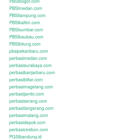
PBSIbogor.com
PBSImedan.com
PBSIlampung.com
PBSIkaltim.com
PBSIsumbar.com
PBSIbaubau.com
PBSIbitung.com
pbsipekanbaru.com
perbasimedan.com
perbasisurabaya.com
perbasibanjarbaru.com
perbasiblitar.com
perbasimagelang.com
perbasijambi.com
perbasiserang.com
perbasitangerang.com
perbasimalang.com
perbasidepok.com
perbasicirebon.com
PGSIbandung.id