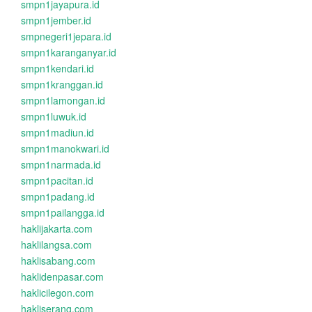
smpn1jayapura.id
smpn1jember.id
smpnegeri1jepara.id
smpn1karanganyar.id
smpn1kendari.id
smpn1kranggan.id
smpn1lamongan.id
smpn1luwuk.id
smpn1madiun.id
smpn1manokwari.id
smpn1narmada.id
smpn1pacitan.id
smpn1padang.id
smpn1pailangga.id
haklijakarta.com
haklilangsa.com
haklisabang.com
haklidenpasar.com
haklicilegon.com
hakliserang.com