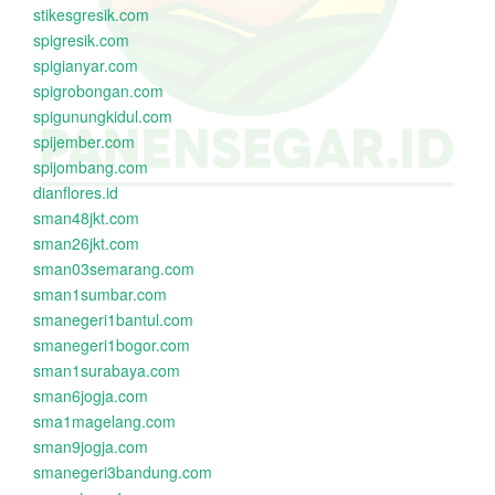
stikesgresik.com
spigresik.com
spigianyar.com
spigrobongan.com
spigunungkidul.com
spijember.com
spijombang.com
dianflores.id
sman48jkt.com
sman26jkt.com
sman03semarang.com
sman1sumbar.com
smanegeri1bantul.com
smanegeri1bogor.com
sman1surabaya.com
sman6jogja.com
sma1magelang.com
sman9jogja.com
smanegeri3bandung.com