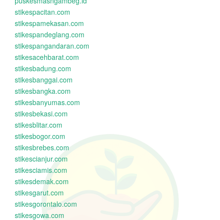
puskesmasngambeg.id
stikespacitan.com
stikespamekasan.com
stikespandeglang.com
stikespangandaran.com
stikesacehbarat.com
stikesbadung.com
stikesbanggai.com
stikesbangka.com
stikesbanyumas.com
stikesbekasi.com
stikesblitar.com
stikesbogor.com
stikesbrebes.com
stikescianjur.com
stikesciamis.com
stikesdemak.com
stikesgarut.com
stikesgorontalo.com
stikesgowa.com