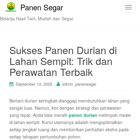
Panen Segar
T
o
Belanja Hasil Tani, Mudah dan Segar
g
g
l
e
Sukses Panen Durian di
n
Lahan Sempit: Trik dan
a
v
Perawatan Terbaik
i
g
September 13, 2025
admin_panensegar
a
t
Bertani durian seringkali dianggap membutuhkan lahan yang
i
sangat luas. Namun, kini dengan strategi dan perawatan
o
yang tepat, Anda bisa meraih
panen durian
melimpah meski
n
di lahan sempit. Kunci utamanya adalah mengoptimalkan
setiap jengkal ruang dan memberikan perhatian ekstra pada
setiap tahapan pertumbuhan pohon.