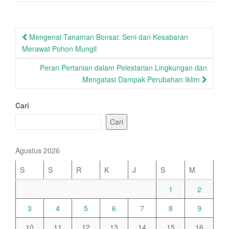
Post
Mengenal Tanaman Bonsai: Seni dan Kesabaran
navigation
Merawat Pohon Mungil
Peran Pertanian dalam Pelestarian Lingkungan dan
Mengatasi Dampak Perubahan Iklim
Cari
Cari
Agustus 2026
S
S
R
K
J
S
M
1
2
3
4
5
6
7
8
9
10
11
12
13
14
15
16