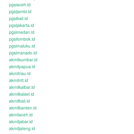
pgsiaceh.id
pgsijambi.id
pgsibali.id
pgsijakarta.id
pgsimedan.id
pgsilombok.id
pgsimaluku.id
pgsimanado.id
akmilsumbar.id
akmilpapua.id
akmilriau.id
akmilntt.id
akmilkalbar.id
akmilkalsel.id
akmilbali.id
akmilbanten.id
akmilaceh.id
akmiljabar.id
akmiljateng.id