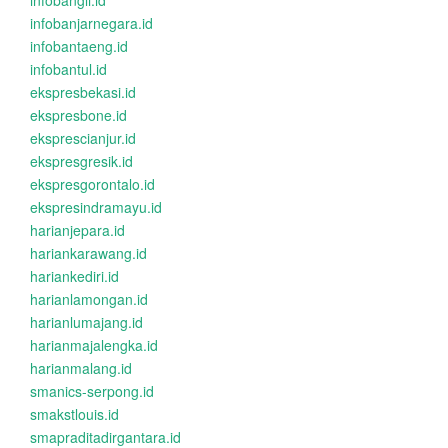
infobangli.id
infobanjarnegara.id
infobantaeng.id
infobantul.id
ekspresbekasi.id
ekspresbone.id
eksprescianjur.id
ekspresgresik.id
ekspresgorontalo.id
ekspresindramayu.id
harianjepara.id
hariankarawang.id
hariankediri.id
harianlamongan.id
harianlumajang.id
harianmajalengka.id
harianmalang.id
smanics-serpong.id
smakstlouis.id
smapraditadirgantara.id