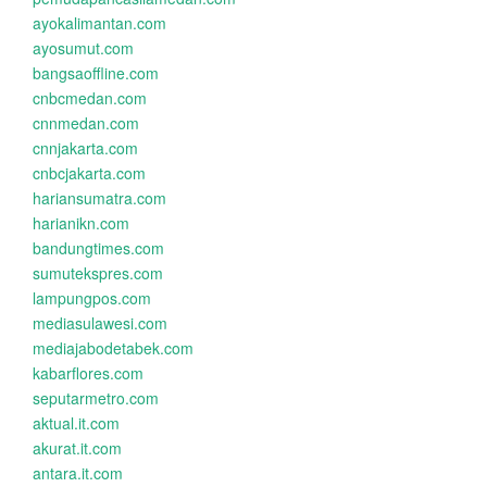
ayokalimantan.com
ayosumut.com
bangsaoffline.com
cnbcmedan.com
cnnmedan.com
cnnjakarta.com
cnbcjakarta.com
hariansumatra.com
harianikn.com
bandungtimes.com
sumutekspres.com
lampungpos.com
mediasulawesi.com
mediajabodetabek.com
kabarflores.com
seputarmetro.com
aktual.it.com
akurat.it.com
antara.it.com