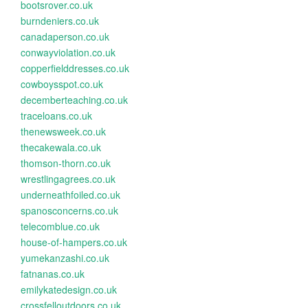
bootsrover.co.uk
burndeniers.co.uk
canadaperson.co.uk
conwayviolation.co.uk
copperfielddresses.co.uk
cowboysspot.co.uk
decemberteaching.co.uk
traceloans.co.uk
thenewsweek.co.uk
thecakewala.co.uk
thomson-thorn.co.uk
wrestlingagrees.co.uk
underneathfoiled.co.uk
spanosconcerns.co.uk
telecomblue.co.uk
house-of-hampers.co.uk
yumekanzashi.co.uk
fatnanas.co.uk
emilykatedesign.co.uk
crossfelloutdoors.co.uk