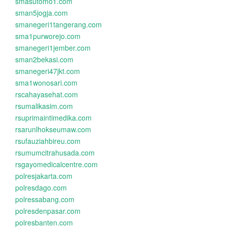
smasutomo1.com
sman5jogja.com
smanegeri1tangerang.com
sma1purworejo.com
smanegeri1jember.com
sman2bekasi.com
smanegeri47jkt.com
sma1wonosari.com
rscahayasehat.com
rsumalikasim.com
rsuprimaintimedika.com
rsarunlhokseumaw.com
rsufauziahbireu.com
rsumumcitrahusada.com
rsgayomedicalcentre.com
polresjakarta.com
polresdago.com
polressabang.com
polresdenpasar.com
polresbanten.com