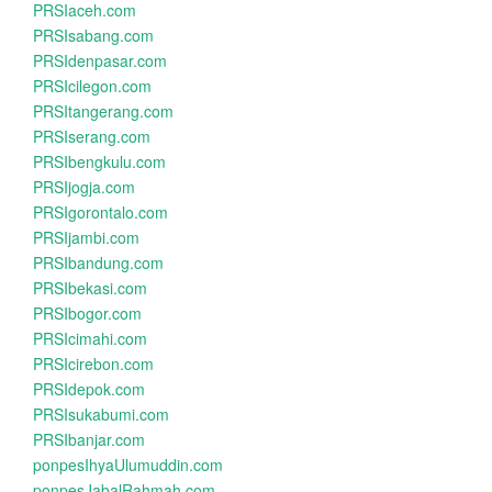
PRSIaceh.com
PRSIsabang.com
PRSIdenpasar.com
PRSIcilegon.com
PRSItangerang.com
PRSIserang.com
PRSIbengkulu.com
PRSIjogja.com
PRSIgorontalo.com
PRSIjambi.com
PRSIbandung.com
PRSIbekasi.com
PRSIbogor.com
PRSIcimahi.com
PRSIcirebon.com
PRSIdepok.com
PRSIsukabumi.com
PRSIbanjar.com
ponpesIhyaUlumuddin.com
ponpesJabalRahmah.com