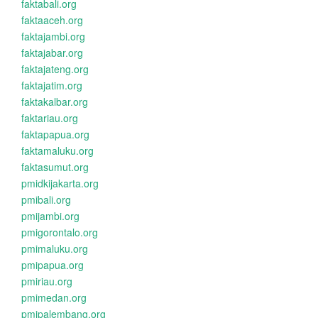
faktabali.org
faktaaceh.org
faktajambi.org
faktajabar.org
faktajateng.org
faktajatim.org
faktakalbar.org
faktariau.org
faktapapua.org
faktamaluku.org
faktasumut.org
pmidkijakarta.org
pmibali.org
pmijambi.org
pmigorontalo.org
pmimaluku.org
pmipapua.org
pmiriau.org
pmimedan.org
pmipalembang.org