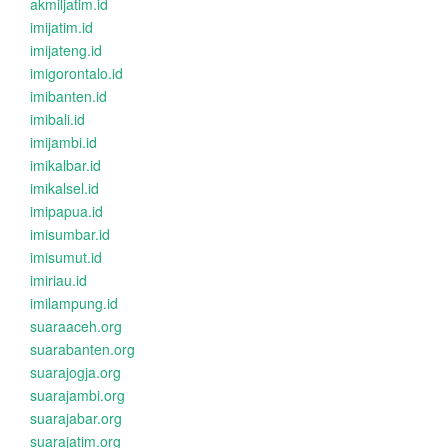
akmiljatim.id
imijatim.id
imijateng.id
imigorontalo.id
imibanten.id
imibali.id
imijambi.id
imikalbar.id
imikalsel.id
imipapua.id
imisumbar.id
imisumut.id
imiriau.id
imilampung.id
suaraaceh.org
suarabanten.org
suarajogja.org
suarajambi.org
suarajabar.org
suarajatim.org