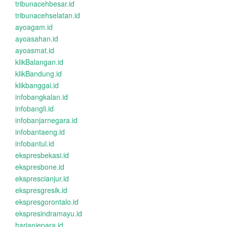
tribunacehbesar.id
tribunacehselatan.id
ayoagam.id
ayoasahan.id
ayoasmat.id
klikBalangan.id
klikBandung.id
klikbanggai.id
infobangkalan.id
infobangli.id
infobanjarnegara.id
infobantaeng.id
infobantul.id
ekspresbekasi.id
ekspresbone.id
eksprescianjur.id
ekspresgresik.id
ekspresgorontalo.id
ekspresindramayu.id
harianjepara.id