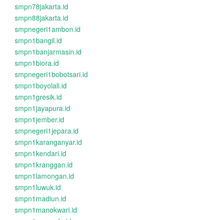
smpn78jakarta.id
smpn88jakarta.id
smpnegeri1ambon.id
smpn1bangil.id
smpn1banjarmasin.id
smpn1biora.id
smpnegeri1bobotsari.id
smpn1boyolali.id
smpn1gresik.id
smpn1jayapura.id
smpn1jember.id
smpnegeri1jepara.id
smpn1karanganyar.id
smpn1kendari.id
smpn1kranggan.id
smpn1lamongan.id
smpn1luwuk.id
smpn1madiun.id
smpn1manokwari.id