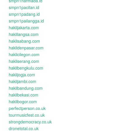
smpn1narmada.id
smpn1pacitan.id
smpn1padang.id
smpn1pailangga.id
haklijakarta.com
haklilangsa.com
haklisabang.com
haklidenpasar.com
haklicilegon.com
hakliserang.com
haklibengkulu.com
haklijogja.com
haklijambi.com
haklibandung.com
haklibekasi.com
haklibogor.com
perfectperson.co.uk
tourmusicfest.co.uk
strongdemocracy.co.uk
dronetotal.co.uk