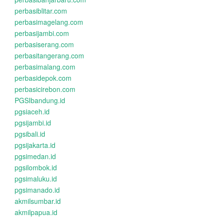
perbasiblitar.com
perbasimagelang.com
perbasijambi.com
perbasiserang.com
perbasitangerang.com
perbasimalang.com
perbasidepok.com
perbasicirebon.com
PGSIbandung.id
pgsiaceh.id
pgsijambi.id
pgsibali.id
pgsijakarta.id
pgsimedan.id
pgsilombok.id
pgsimaluku.id
pgsimanado.id
akmilsumbar.id
akmilpapua.id