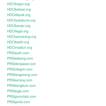
HDCIbogor.org
HDCIbekasi.org
HDCIdepok.org
HDCIsukabumi.org
HDCIbanjar.org
HDCItegal.org
HDCIsemarang.org
HDCIkediri.org
HDCImadiun.org
PRSIaceh.com
PRSIsabang.com
PRSIdenpasar.com
PRSIcilegon.com
PRSItangerang.com
PRSIserang.com
PRSIbengkulu.com
PRSIjogja.com
PRSIgorontalo.com
PRSIjambi.com