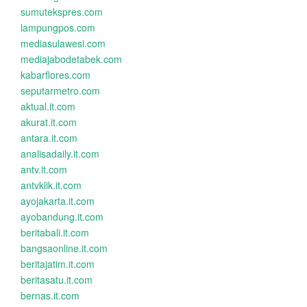
sumutekspres.com
lampungpos.com
mediasulawesi.com
mediajabodetabek.com
kabarflores.com
seputarmetro.com
aktual.it.com
akurat.it.com
antara.it.com
analisadaily.it.com
antv.it.com
antvklik.it.com
ayojakarta.it.com
ayobandung.it.com
beritabali.it.com
bangsaonline.it.com
beritajatim.it.com
beritasatu.it.com
bernas.it.com