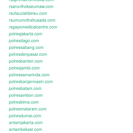
rsarunlhokseumaw.com
rsufauziahbireu.com
rsumumcitrahusada.com
rsgayomedicalcentre.com
polresjakarta.com
polresdago.com
polressabang.com
polresdenpasar.com
polresbanten.com
polresjambi.com
polressamarinda.com
polresbanjarmasin.com
polresbatam.com
polresambon.com
polresbima.com
polresmataram.com
polresdumai.com
antamjakarta.com
antambekasi.com