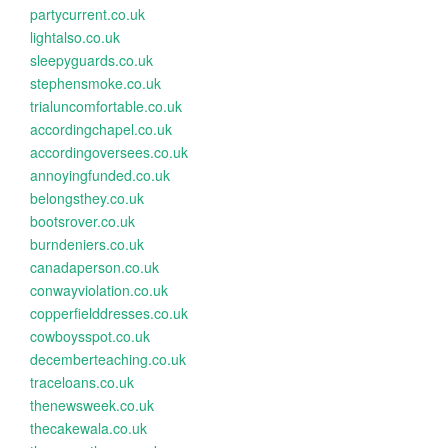
partycurrent.co.uk
lightalso.co.uk
sleepyguards.co.uk
stephensmoke.co.uk
trialuncomfortable.co.uk
accordingchapel.co.uk
accordingoversees.co.uk
annoyingfunded.co.uk
belongsthey.co.uk
bootsrover.co.uk
burndeniers.co.uk
canadaperson.co.uk
conwayviolation.co.uk
copperfielddresses.co.uk
cowboysspot.co.uk
decemberteaching.co.uk
traceloans.co.uk
thenewsweek.co.uk
thecakewala.co.uk