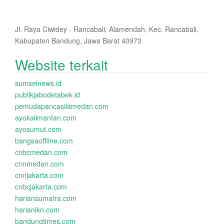
Jl. Raya Ciwidey - Rancabali, Alamendah, Kec. Rancabali,
Kabupaten Bandung, Jawa Barat 40973
Website terkait
sumselnews.id
publikjabodetabek.id
pemudapancasilamedan.com
ayokalimantan.com
ayosumut.com
bangsaoffline.com
cnbcmedan.com
cnnmedan.com
cnnjakarta.com
cnbcjakarta.com
hariansumatra.com
harianikn.com
bandungtimes.com