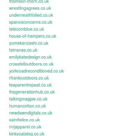
thomson-thorn.co.uk
wrestlingagrees.co.uk
underneathfoiled.co.uk
spanosconcerns.co.uk
telecomblue.co.uk
house-of-hampers.co.uk
yumekanzashi.co.uk
fatnanas.co.uk
emilykatedesign.co.uk
crossfelloutdoors.co.uk
yorkroadreconditioned.co.uk
rfrankoutdoors.co.uk
teaparentrepeat.co.uk
thegenerationhub.co.uk
talkingmagpie.co.uk
humancotton.co.uk
newdawndigitals.co.uk
saintfelice.co.uk
mrjapparel.co.uk
kinkycatalog.co.uk