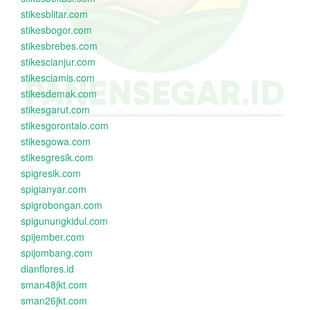
stikesblitar.com
stikesbogor.com
stikesbrebes.com
stikescianjur.com
stikesciamis.com
stikesdemak.com
stikesgarut.com
stikesgorontalo.com
stikesgowa.com
stikesgresik.com
spigresik.com
spigianyar.com
spigrobongan.com
spigunungkidul.com
spijember.com
spijombang.com
dianflores.id
sman48jkt.com
sman26jkt.com