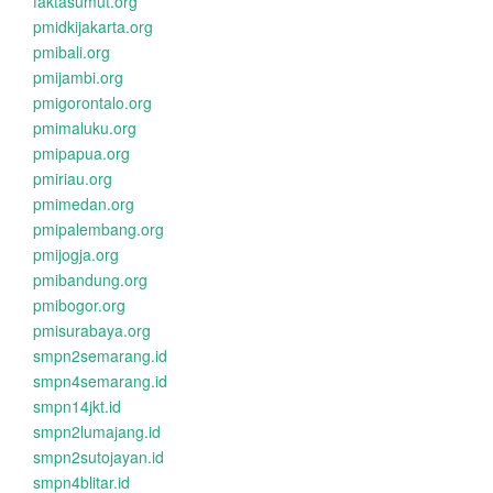
faktasumut.org
pmidkijakarta.org
pmibali.org
pmijambi.org
pmigorontalo.org
pmimaluku.org
pmipapua.org
pmiriau.org
pmimedan.org
pmipalembang.org
pmijogja.org
pmibandung.org
pmibogor.org
pmisurabaya.org
smpn2semarang.id
smpn4semarang.id
smpn14jkt.id
smpn2lumajang.id
smpn2sutojayan.id
smpn4blitar.id