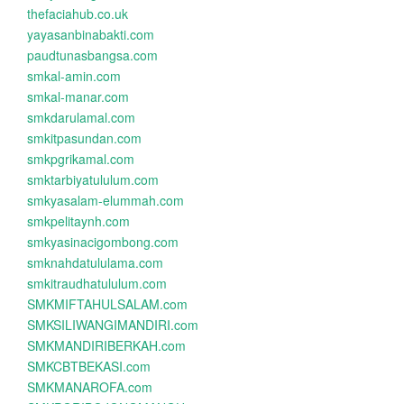
thefaciahub.co.uk
yayasanbinabakti.com
paudtunasbangsa.com
smkal-amin.com
smkal-manar.com
smkdarulamal.com
smkitpasundan.com
smkpgrikamal.com
smktarbiyatululum.com
smkyasalam-elummah.com
smkpelitaynh.com
smkyasinacigombong.com
smknahdatululama.com
smkitraudhatululum.com
SMKMIFTAHULSALAM.com
SMKSILIWANGIMANDIRI.com
SMKMANDIRIBERKAH.com
SMKCBTBEKASI.com
SMKMANAROFA.com