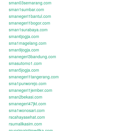
sman03semarang.com
sman1sumbar.com
smanegeri1bantul.com
smanegeri1bogor.com
sman1surabaya.com
sman6jogja.com
sma1magelang.com
sman9jogja.com
smanegeri3bandung.com
smasutomo1.com
sman5jogja.com
smanegeri1tangerang.com
sma1purworejo.com
smanegeri1jember.com
sman2bekasi.com
smanegeri47jkt.com
sma1wonosari.com
rscahayasehat.com
rsumalikasim.com
rsuprimaintimedika.com