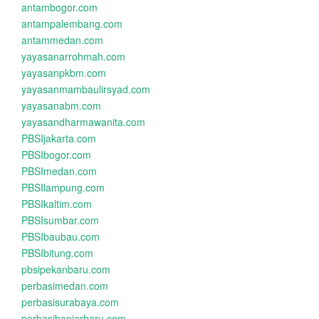
antambogor.com
antampalembang.com
antammedan.com
yayasanarrohmah.com
yayasanpkbm.com
yayasanmambaulirsyad.com
yayasanabm.com
yayasandharmawanita.com
PBSIjakarta.com
PBSIbogor.com
PBSImedan.com
PBSIlampung.com
PBSIkaltim.com
PBSIsumbar.com
PBSIbaubau.com
PBSIbitung.com
pbsipekanbaru.com
perbasimedan.com
perbasisurabaya.com
perbasibanjarbaru.com