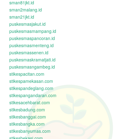
sman81jkt.id
sman2malang.id
sman21jkt.id
puskesmasjakut.id
puskesmasmampang.id
puskesmaspancoran.id
puskesmasmenteng.id
puskesmassenen.id
puskesmaskramatjati.id
puskesmasngambeg.id
stikespacitan.com
stikespamekasan.com
stikespandeglang.com
stikespangandaran.com
stikesacehbarat.com
stikesbadung.com
stikesbanggai.com
stikesbangka.com
stikesbanyumas.com
stikesbekasi.com