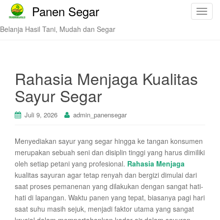
Panen Segar
T
o
Belanja Hasil Tani, Mudah dan Segar
g
g
l
e
Rahasia Menjaga Kualitas
n
Sayur Segar
a
v
i
Juli 9, 2026
admin_panensegar
g
a
Menyediakan sayur yang segar hingga ke tangan konsumen
t
merupakan sebuah seni dan disiplin tinggi yang harus dimiliki
i
oleh setiap petani yang profesional.
Rahasia Menjaga
o
kualitas sayuran agar tetap renyah dan bergizi dimulai dari
n
saat proses pemanenan yang dilakukan dengan sangat hati-
hati di lapangan. Waktu panen yang tepat, biasanya pagi hari
saat suhu masih sejuk, menjadi faktor utama yang sangat