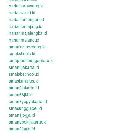
hariankarawang.id
hariankediri.id
harianlamongan.id
harianlumajang.id
harianmajalengka.id
harianmalang.id
smanics-serpong.id
smakstlouis.id
smapraditadirgantara.id
sman8jakarta.id
smalabschool.id
smaskanisius.id
sman2jakarta.id
sman68jkt.id
sman8yogyakarta.id
smasungguldel.id
sman1jogja.id
sman28dkijakarta.id
sman3jogja.id