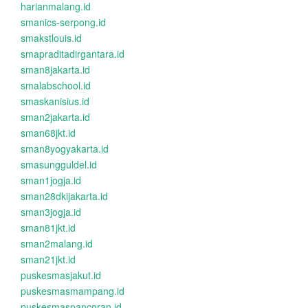
harianmalang.id
smanics-serpong.id
smakstlouis.id
smapraditadirgantara.id
sman8jakarta.id
smalabschool.id
smaskanisius.id
sman2jakarta.id
sman68jkt.id
sman8yogyakarta.id
smasungguldel.id
sman1jogja.id
sman28dkijakarta.id
sman3jogja.id
sman81jkt.id
sman2malang.id
sman21jkt.id
puskesmasjakut.id
puskesmasmampang.id
puskesmaspancoran.id