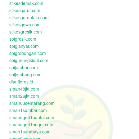
stikesdemak.com
stikesgarut.com
stikesgorontalo.com
stikesgowa.com
stikesgresik.com
spigresik.com
spigianyar.com
spigrobongan.com
spigunungkidul.com
spijember.com
spijombang.com
dianflores.id
sman48jkt.com
sman26jkt.com
sman03semarang.com
sman1sumbar.com
smanegeri1bantul.com
smanegeri1bogor.com
sman1surabaya.com
sman6jogja.com