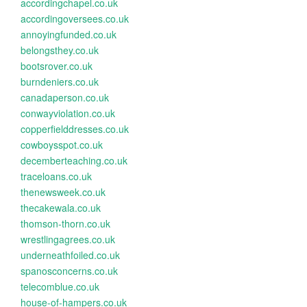
accordingchapel.co.uk
accordingoversees.co.uk
annoyingfunded.co.uk
belongsthey.co.uk
bootsrover.co.uk
burndeniers.co.uk
canadaperson.co.uk
conwayviolation.co.uk
copperfielddresses.co.uk
cowboysspot.co.uk
decemberteaching.co.uk
traceloans.co.uk
thenewsweek.co.uk
thecakewala.co.uk
thomson-thorn.co.uk
wrestlingagrees.co.uk
underneathfoiled.co.uk
spanosconcerns.co.uk
telecomblue.co.uk
house-of-hampers.co.uk