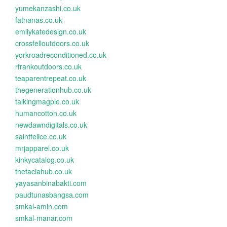
yumekanzashi.co.uk
fatnanas.co.uk
emilykatedesign.co.uk
crossfelloutdoors.co.uk
yorkroadreconditioned.co.uk
rfrankoutdoors.co.uk
teaparentrepeat.co.uk
thegenerationhub.co.uk
talkingmagpie.co.uk
humancotton.co.uk
newdawndigitals.co.uk
saintfelice.co.uk
mrjapparel.co.uk
kinkycatalog.co.uk
thefaciahub.co.uk
yayasanbinabakti.com
paudtunasbangsa.com
smkal-amin.com
smkal-manar.com