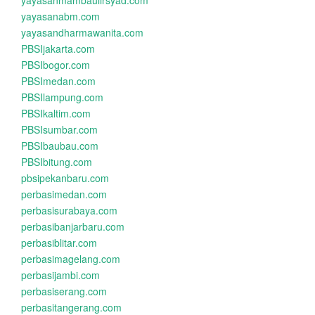
yayasanmambaulirsyad.com
yayasanabm.com
yayasandharmawanita.com
PBSIjakarta.com
PBSIbogor.com
PBSImedan.com
PBSIlampung.com
PBSIkaltim.com
PBSIsumbar.com
PBSIbaubau.com
PBSIbitung.com
pbsipekanbaru.com
perbasimedan.com
perbasisurabaya.com
perbasibanjarbaru.com
perbasiblitar.com
perbasimagelang.com
perbasijambi.com
perbasiserang.com
perbasitangerang.com