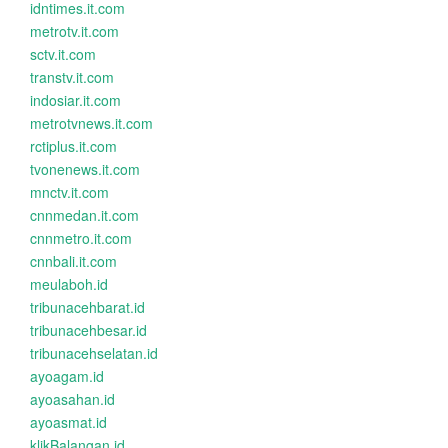
idntimes.it.com
metrotv.it.com
sctv.it.com
transtv.it.com
indosiar.it.com
metrotvnews.it.com
rctiplus.it.com
tvonenews.it.com
mnctv.it.com
cnnmedan.it.com
cnnmetro.it.com
cnnbali.it.com
meulaboh.id
tribunacehbarat.id
tribunacehbesar.id
tribunacehselatan.id
ayoagam.id
ayoasahan.id
ayoasmat.id
klikBalangan.id