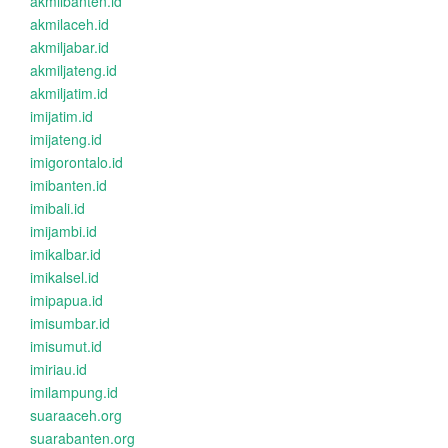
akmilbanten.id
akmilaceh.id
akmiljabar.id
akmiljateng.id
akmiljatim.id
imijatim.id
imijateng.id
imigorontalo.id
imibanten.id
imibali.id
imijambi.id
imikalbar.id
imikalsel.id
imipapua.id
imisumbar.id
imisumut.id
imiriau.id
imilampung.id
suaraaceh.org
suarabanten.org