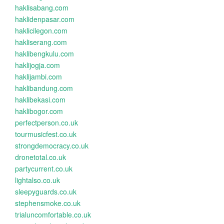
haklisabang.com
haklidenpasar.com
haklicilegon.com
hakliserang.com
haklibengkulu.com
haklijogja.com
haklijambi.com
haklibandung.com
haklibekasi.com
haklibogor.com
perfectperson.co.uk
tourmusicfest.co.uk
strongdemocracy.co.uk
dronetotal.co.uk
partycurrent.co.uk
lightalso.co.uk
sleepyguards.co.uk
stephensmoke.co.uk
trialuncomfortable.co.uk