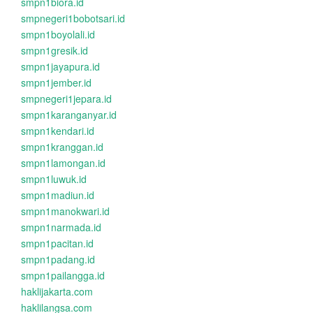
smpn1biora.id
smpnegeri1bobotsari.id
smpn1boyolali.id
smpn1gresik.id
smpn1jayapura.id
smpn1jember.id
smpnegeri1jepara.id
smpn1karanganyar.id
smpn1kendari.id
smpn1kranggan.id
smpn1lamongan.id
smpn1luwuk.id
smpn1madiun.id
smpn1manokwari.id
smpn1narmada.id
smpn1pacitan.id
smpn1padang.id
smpn1pailangga.id
haklijakarta.com
haklilangsa.com