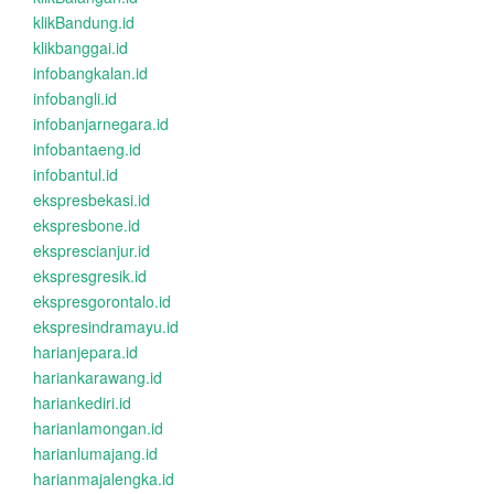
klikBandung.id
klikbanggai.id
infobangkalan.id
infobangli.id
infobanjarnegara.id
infobantaeng.id
infobantul.id
ekspresbekasi.id
ekspresbone.id
eksprescianjur.id
ekspresgresik.id
ekspresgorontalo.id
ekspresindramayu.id
harianjepara.id
hariankarawang.id
hariankediri.id
harianlamongan.id
harianlumajang.id
harianmajalengka.id