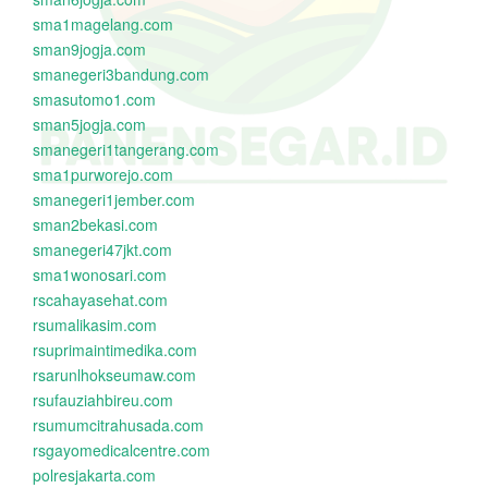
sma1magelang.com
sman9jogja.com
smanegeri3bandung.com
smasutomo1.com
sman5jogja.com
smanegeri1tangerang.com
sma1purworejo.com
smanegeri1jember.com
sman2bekasi.com
smanegeri47jkt.com
sma1wonosari.com
rscahayasehat.com
rsumalikasim.com
rsuprimaintimedika.com
rsarunlhokseumaw.com
rsufauziahbireu.com
rsumumcitrahusada.com
rsgayomedicalcentre.com
polresjakarta.com