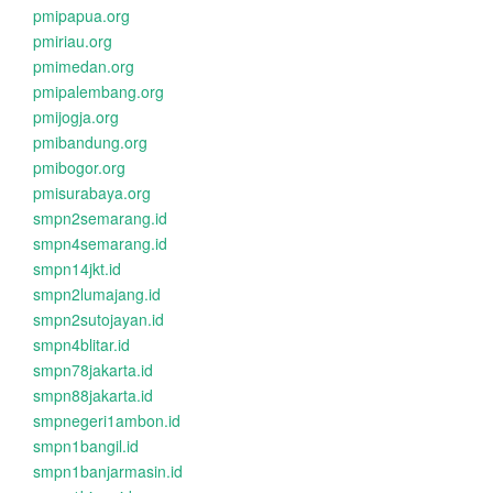
pmipapua.org
pmiriau.org
pmimedan.org
pmipalembang.org
pmijogja.org
pmibandung.org
pmibogor.org
pmisurabaya.org
smpn2semarang.id
smpn4semarang.id
smpn14jkt.id
smpn2lumajang.id
smpn2sutojayan.id
smpn4blitar.id
smpn78jakarta.id
smpn88jakarta.id
smpnegeri1ambon.id
smpn1bangil.id
smpn1banjarmasin.id