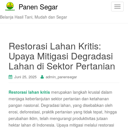
Panen Segar
T
o
Belanja Hasil Tani, Mudah dan Segar
g
g
l
e
Restorasi Lahan Kritis:
n
Upaya Mitigasi Degradasi
a
v
Lahan di Sektor Pertanian
i
g
Juni 25, 2025
admin_panensegar
a
t
Restorasi lahan kritis
merupakan langkah krusial dalam
i
menjaga keberlanjutan sektor pertanian dan ketahanan
o
pangan nasional. Degradasi lahan, yang disebabkan oleh
n
erosi, deforestasi, praktik pertanian yang tidak tepat, hingga
perubahan iklim, telah mengurangi produktivitas jutaan
hektar lahan di Indonesia. Upaya mitigasi melalui restorasi