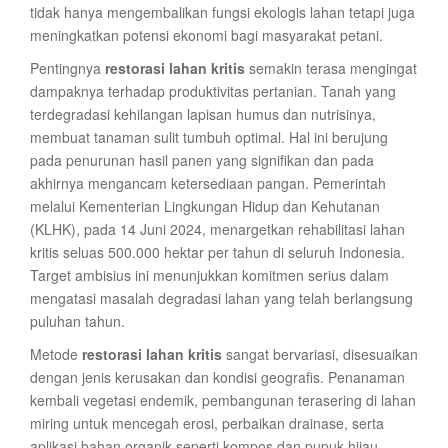
tidak hanya mengembalikan fungsi ekologis lahan tetapi juga
meningkatkan potensi ekonomi bagi masyarakat petani.
Pentingnya
restorasi lahan kritis
semakin terasa mengingat
dampaknya terhadap produktivitas pertanian. Tanah yang
terdegradasi kehilangan lapisan humus dan nutrisinya,
membuat tanaman sulit tumbuh optimal. Hal ini berujung
pada penurunan hasil panen yang signifikan dan pada
akhirnya mengancam ketersediaan pangan. Pemerintah
melalui Kementerian Lingkungan Hidup dan Kehutanan
(KLHK), pada 14 Juni 2024, menargetkan rehabilitasi lahan
kritis seluas 500.000 hektar per tahun di seluruh Indonesia.
Target ambisius ini menunjukkan komitmen serius dalam
mengatasi masalah degradasi lahan yang telah berlangsung
puluhan tahun.
Metode
restorasi lahan kritis
sangat bervariasi, disesuaikan
dengan jenis kerusakan dan kondisi geografis. Penanaman
kembali vegetasi endemik, pembangunan terasering di lahan
miring untuk mencegah erosi, perbaikan drainase, serta
aplikasi bahan organik seperti kompos dan pupuk hijau