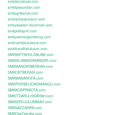
smkdarulamal.com
smkitpasundan.com
smkpgrikamal.com
smktarbiyatululum.com
smkyasalam-elummah.com
smkpelitaynh.com
smkyasinacigombong.com
smknahdatululama.com
smkitraudhatululum.com
SMKMIFTAHULSALAM.com
SMKSILIWANGIMANDIRI.com
SMKMANDIRIBERKAH.com
SMKCBTBEKASI.com
SMKMANAROFA.com
SMKPGRIBOJONGMANGU.com
SMKKORPRIKOTA.com
SMKITDARULHIDAYAH.com
SMKSIROJULUMMAH.com
SMKSAZZAHRA.com
SMKCitaTeknika.com