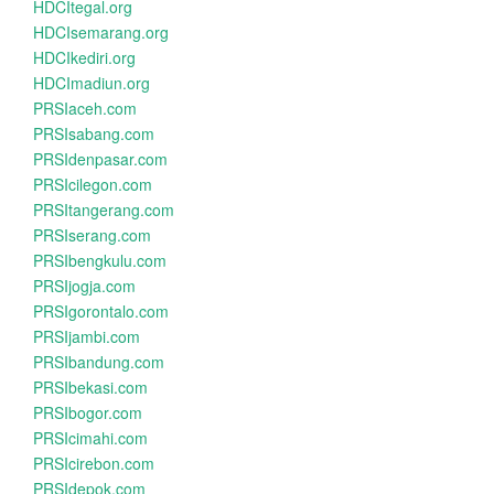
HDCItegal.org
HDCIsemarang.org
HDCIkediri.org
HDCImadiun.org
PRSIaceh.com
PRSIsabang.com
PRSIdenpasar.com
PRSIcilegon.com
PRSItangerang.com
PRSIserang.com
PRSIbengkulu.com
PRSIjogja.com
PRSIgorontalo.com
PRSIjambi.com
PRSIbandung.com
PRSIbekasi.com
PRSIbogor.com
PRSIcimahi.com
PRSIcirebon.com
PRSIdepok.com