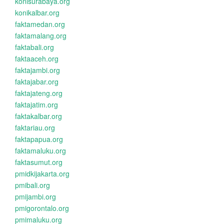
konisurabaya.org
konikalbar.org
faktamedan.org
faktamalang.org
faktabali.org
faktaaceh.org
faktajambi.org
faktajabar.org
faktajateng.org
faktajatim.org
faktakalbar.org
faktariau.org
faktapapua.org
faktamaluku.org
faktasumut.org
pmidkijakarta.org
pmibali.org
pmijambi.org
pmigorontalo.org
pmimaluku.org