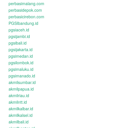
perbasimalang.com
perbasidepok.com
perbasicirebon.com
PGSIbandung.id
pgsiaceh.id
pgsijambi.id
pgsibali.id
pgsijakarta.id
pgsimedan.id
pgsilombok.id
pgsimaluku.id
pgsimanado.id
akmilsumbar.id
akmilpapua.id
akmilriau.id
akmilntt.id
akmilkalbar.id
akmilkalsel.id
akmilbali.id