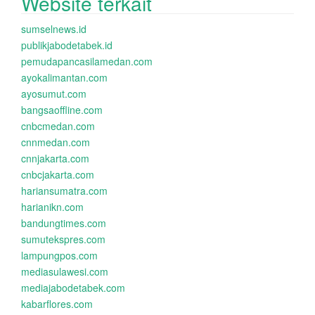
Website terkait
sumselnews.id
publikjabodetabek.id
pemudapancasilamedan.com
ayokalimantan.com
ayosumut.com
bangsaoffline.com
cnbcmedan.com
cnnmedan.com
cnnjakarta.com
cnbcjakarta.com
hariansumatra.com
harianikn.com
bandungtimes.com
sumutekspres.com
lampungpos.com
mediasulawesi.com
mediajabodetabek.com
kabarflores.com