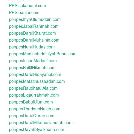
PRSIsukabumi.com
PRSIbanjar.com
ponpesIhyaUlumuddin.com
ponpesJabalRahmah.com
ponpesDarulKhairat.com
ponpesDarulMuhsinin.com
ponpesNurulHudas.com
ponpesMadinatuddiniyahBabul.com
ponpesInsanMadani.com
ponpesBaitilHikmah.com
ponpesDarulHidayahul.com
ponpesMafatihussaadah.com
ponpesRaudhatulAla.com
ponpesLiqaurrahmah.com
ponpesBabulUlum.com
ponpesThariqunNajah.com
ponpesDarulQuran.com
ponpesDarulMifathurrahmah.com
ponpesDayahSyaikhuna.com