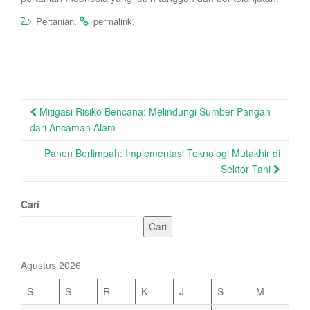
.
.
Pertanian
permalink
Post
Mitigasi Risiko Bencana: Melindungi Sumber Pangan
navigation
dari Ancaman Alam
Panen Berlimpah: Implementasi Teknologi Mutakhir di
Sektor Tani
Cari
Cari
Agustus 2026
S
S
R
K
J
S
M