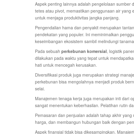
Aspek penting lainnya adalah pengelolaan sumber day
tetes atau pivot, memastikan penggunaan air yang ef
untuk menjaga produktivitas jangka panjang.
Pengendalian hama dan penyakit merupakan tantan
pendekatan yang populer. Ini meminimalkan pengg
keseimbangan ekosistem sambil melindungi tanama
Pada sebuah
perkebunan komersial
, logistik pa
dilakukan pada waktu yang tepat untuk mendapatkan k
hati untuk mencegah kerusakan.
Diversifikasi produk juga merupakan strategi mana
perkebunan bisa mengolahnya menjadi produk bernil
selai.
Manajemen tenaga kerja juga merupakan inti dari op
sangat menentukan keberhasilan. Pelatihan rutin dan
Pemasaran dan penjualan adalah tahap akhir yang
harga, dan membangun hubungan baik dengan pembel
Aspek finansial tidak bisa dikesampingkan. Manaj