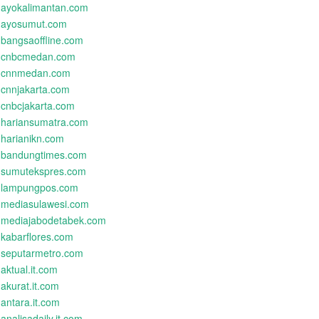
ayokalimantan.com
ayosumut.com
bangsaoffline.com
cnbcmedan.com
cnnmedan.com
cnnjakarta.com
cnbcjakarta.com
hariansumatra.com
harianikn.com
bandungtimes.com
sumutekspres.com
lampungpos.com
mediasulawesi.com
mediajabodetabek.com
kabarflores.com
seputarmetro.com
aktual.it.com
akurat.it.com
antara.it.com
analisadaily.it.com