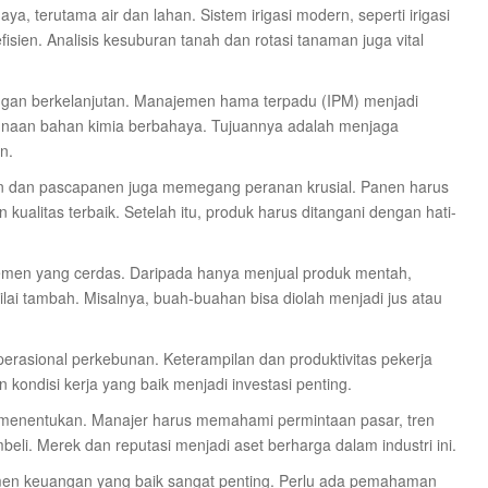
a, terutama air dan lahan. Sistem irigasi modern, seperti irigasi
isien. Analisis kesuburan tanah dan rotasi tanaman juga vital
gan berkelanjutan. Manajemen hama terpadu (IPM) menjadi
unaan bahan kimia berbahaya. Tujuannya adalah menjaga
n.
nen dan pascapanen juga memegang peranan krusial. Panen harus
ualitas terbaik. Setelah itu, produk harus ditangani dengan hati-
jemen yang cerdas. Daripada hanya menjual produk mentah,
ai tambah. Misalnya, buah-buahan bisa diolah menjadi jus atau
erasional perkebunan. Keterampilan dan produktivitas pekerja
 kondisi kerja yang baik menjadi investasi penting.
 menentukan. Manajer harus memahami permintaan pasar, tren
i. Merek dan reputasi menjadi aset berharga dalam industri ini.
emen keuangan yang baik sangat penting. Perlu ada pemahaman