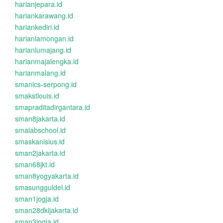
harianjepara.id
hariankarawang.id
hariankediri.id
harianlamongan.id
harianlumajang.id
harianmajalengka.id
harianmalang.id
smanics-serpong.id
smakstlouis.id
smapraditadirgantara.id
sman8jakarta.id
smalabschool.id
smaskanisius.id
sman2jakarta.id
sman68jkt.id
sman8yogyakarta.id
smasungguldel.id
sman1jogja.id
sman28dkijakarta.id
sman3jogja.id