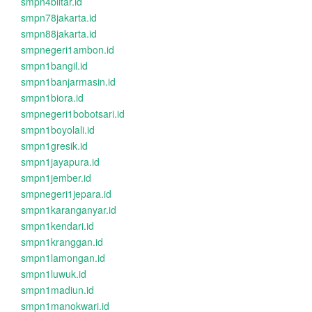
smpn4blitar.id
smpn78jakarta.id
smpn88jakarta.id
smpnegeri1ambon.id
smpn1bangil.id
smpn1banjarmasin.id
smpn1biora.id
smpnegeri1bobotsari.id
smpn1boyolali.id
smpn1gresik.id
smpn1jayapura.id
smpn1jember.id
smpnegeri1jepara.id
smpn1karanganyar.id
smpn1kendari.id
smpn1kranggan.id
smpn1lamongan.id
smpn1luwuk.id
smpn1madiun.id
smpn1manokwari.id