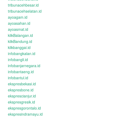
tribunacehbesar.id
tribunacehselatan.id
ayoagam.id
ayoasahan.id
ayoasmat.id
klikBalangan.id
klikBandung.id
klikbanggai.id
infobangkalan.id
infobangli.id
infobanjarnegara.id
infobantaeng.id
infobantul.id
ekspresbekasi.id
ekspresbone.id
eksprescianjur.id
ekspresgresik.id
ekspresgorontalo.id
ekspresindramayu.id