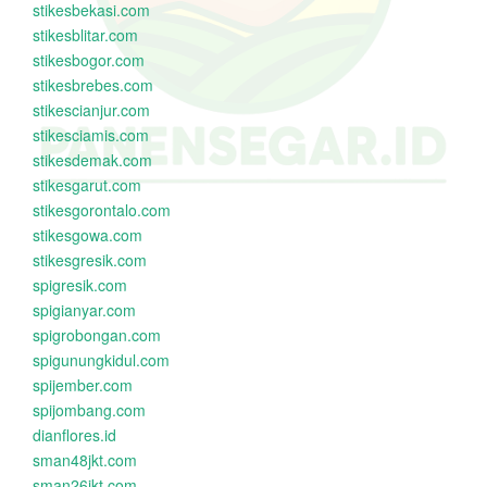
stikesbekasi.com
stikesblitar.com
stikesbogor.com
stikesbrebes.com
stikescianjur.com
stikesciamis.com
stikesdemak.com
stikesgarut.com
stikesgorontalo.com
stikesgowa.com
stikesgresik.com
spigresik.com
spigianyar.com
spigrobongan.com
spigunungkidul.com
spijember.com
spijombang.com
dianflores.id
sman48jkt.com
sman26jkt.com