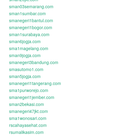
sman03semarang.com
sman1sumbar.com
smanegeri1bantul.com
smanegeri1bogor.com
sman1surabaya.com
sman6jogja.com
sma1magelang.com
sman9jogja.com
smanegeri3bandung.com
smasutomo1.com
sman5jogja.com
smanegeri1tangerang.com
sma1purworejo.com
smanegeri1jember.com
sman2bekasi.com
smanegeri47jkt.com
sma1wonosari.com
rscahayasehat.com
rsumalikasim.com