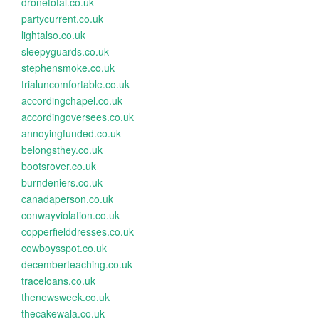
dronetotal.co.uk
partycurrent.co.uk
lightalso.co.uk
sleepyguards.co.uk
stephensmoke.co.uk
trialuncomfortable.co.uk
accordingchapel.co.uk
accordingoversees.co.uk
annoyingfunded.co.uk
belongsthey.co.uk
bootsrover.co.uk
burndeniers.co.uk
canadaperson.co.uk
conwayviolation.co.uk
copperfielddresses.co.uk
cowboysspot.co.uk
decemberteaching.co.uk
traceloans.co.uk
thenewsweek.co.uk
thecakewala.co.uk