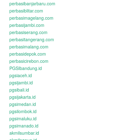
perbasibanjarbaru.com
perbasiblitar.com
perbasimagelang.com
perbasijambi.com
perbasiserang.com
perbasitangerang.com
perbasimalang.com
perbasidepok.com
perbasicirebon.com
PGSIbandung.id
pgsiaceh.id
pgsijambi.id
pgsibali.id
pgsijakarta.id
pgsimedan.id
pgsilombok.id
pgsimaluku.id
pgsimanado.id
akmilsumbar.id