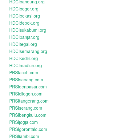
HDCIbandung.org
HDCIbogor.org
HDCIbekasi.org
HDCIdepok.org
HDCIsukabumi.org
HDCIbanjar.org
HDCItegal.org
HDCIsemarang.org
HDCIkediri.org
HDCImadiun.org
PRSIaceh.com
PRSIsabang.com
PRSIdenpasar.com
PRSIcilegon.com
PRSItangerang.com
PRSIserang.com
PRSIbengkulu.com
PRSIjogja.com
PRSIgorontalo.com
PRSIjambi.com