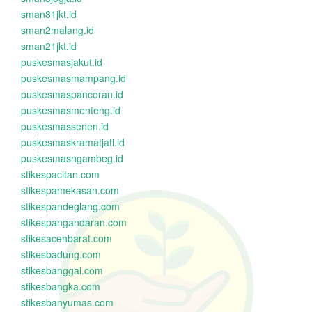
sman81jkt.id
sman2malang.id
sman21jkt.id
puskesmasjakut.id
puskesmasmampang.id
puskesmaspancoran.id
puskesmasmenteng.id
puskesmassenen.id
puskesmaskramatjati.id
puskesmasngambeg.id
stikespacitan.com
stikespamekasan.com
stikespandeglang.com
stikespangandaran.com
stikesacehbarat.com
stikesbadung.com
stikesbanggai.com
stikesbangka.com
stikesbanyumas.com