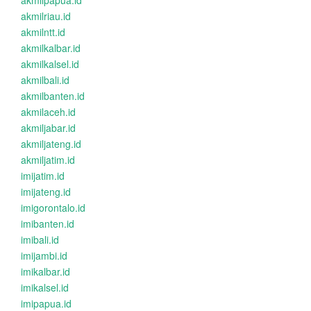
akmilpapua.id
akmilriau.id
akmilntt.id
akmilkalbar.id
akmilkalsel.id
akmilbali.id
akmilbanten.id
akmilaceh.id
akmiljabar.id
akmiljateng.id
akmiljatim.id
imijatim.id
imijateng.id
imigorontalo.id
imibanten.id
imibali.id
imijambi.id
imikalbar.id
imikalsel.id
imipapua.id