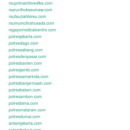
rsuprimaintimedika.com
rsarunlhokseumaw.com
rsufauziahbireu.com
rsumumcitrahusada.com
rsgayomedicalcentre.com
polresjakarta.com
polresdago.com
polressabang.com
polresdenpasar.com
polresbanten.com
polresjambi.com
polressamarinda.com
polresbanjarmasin.com
polresbatam.com
polresambon.com
polresbima.com
polresmataram.com
polresdumai.com
antamjakarta.com
antambekasi.com