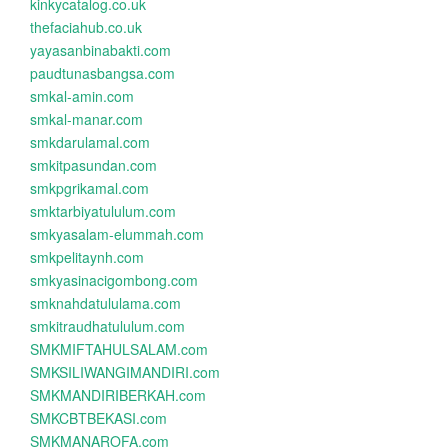
kinkycatalog.co.uk
thefaciahub.co.uk
yayasanbinabakti.com
paudtunasbangsa.com
smkal-amin.com
smkal-manar.com
smkdarulamal.com
smkitpasundan.com
smkpgrikamal.com
smktarbiyatululum.com
smkyasalam-elummah.com
smkpelitaynh.com
smkyasinacigombong.com
smknahdatululama.com
smkitraudhatululum.com
SMKMIFTAHULSALAM.com
SMKSILIWANGIMANDIRI.com
SMKMANDIRIBERKAH.com
SMKCBTBEKASI.com
SMKMANAROFA.com