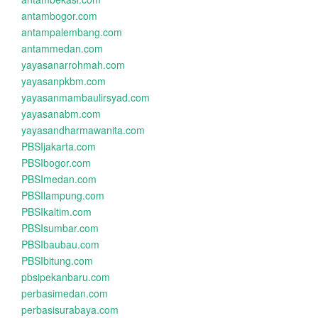
antambogor.com
antampalembang.com
antammedan.com
yayasanarrohmah.com
yayasanpkbm.com
yayasanmambaulirsyad.com
yayasanabm.com
yayasandharmawanita.com
PBSIjakarta.com
PBSIbogor.com
PBSImedan.com
PBSIlampung.com
PBSIkaltim.com
PBSIsumbar.com
PBSIbaubau.com
PBSIbitung.com
pbsipekanbaru.com
perbasimedan.com
perbasisurabaya.com