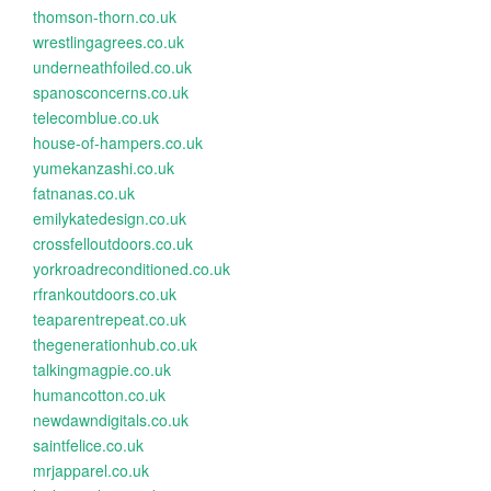
thomson-thorn.co.uk
wrestlingagrees.co.uk
underneathfoiled.co.uk
spanosconcerns.co.uk
telecomblue.co.uk
house-of-hampers.co.uk
yumekanzashi.co.uk
fatnanas.co.uk
emilykatedesign.co.uk
crossfelloutdoors.co.uk
yorkroadreconditioned.co.uk
rfrankoutdoors.co.uk
teaparentrepeat.co.uk
thegenerationhub.co.uk
talkingmagpie.co.uk
humancotton.co.uk
newdawndigitals.co.uk
saintfelice.co.uk
mrjapparel.co.uk