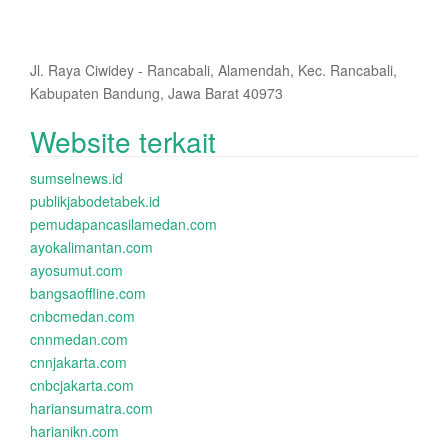
Jl. Raya Ciwidey - Rancabali, Alamendah, Kec. Rancabali,
Kabupaten Bandung, Jawa Barat 40973
Website terkait
sumselnews.id
publikjabodetabek.id
pemudapancasilamedan.com
ayokalimantan.com
ayosumut.com
bangsaoffline.com
cnbcmedan.com
cnnmedan.com
cnnjakarta.com
cnbcjakarta.com
hariansumatra.com
harianikn.com