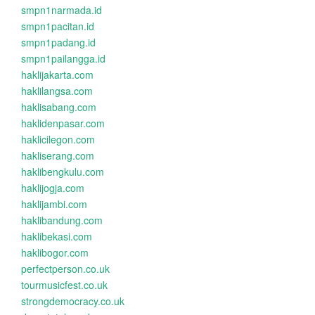
smpn1narmada.id
smpn1pacitan.id
smpn1padang.id
smpn1pailangga.id
haklijakarta.com
haklilangsa.com
haklisabang.com
haklidenpasar.com
haklicilegon.com
hakliserang.com
haklibengkulu.com
haklijogja.com
haklijambi.com
haklibandung.com
haklibekasi.com
haklibogor.com
perfectperson.co.uk
tourmusicfest.co.uk
strongdemocracy.co.uk