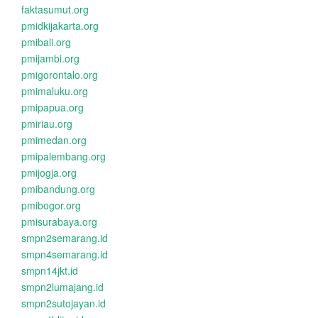
faktasumut.org
pmidkijakarta.org
pmibali.org
pmijambi.org
pmigorontalo.org
pmimaluku.org
pmipapua.org
pmiriau.org
pmimedan.org
pmipalembang.org
pmijogja.org
pmibandung.org
pmibogor.org
pmisurabaya.org
smpn2semarang.id
smpn4semarang.id
smpn14jkt.id
smpn2lumajang.id
smpn2sutojayan.id