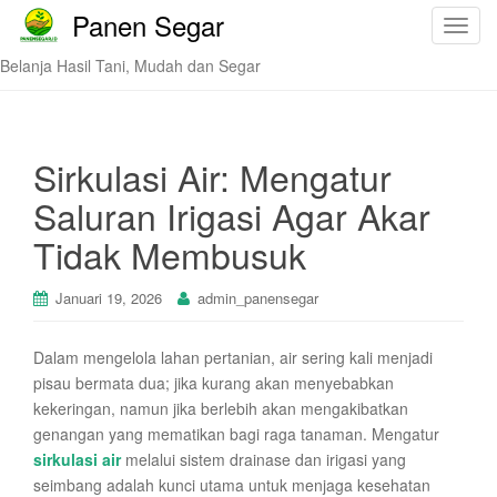
Panen Segar
T
o
Belanja Hasil Tani, Mudah dan Segar
g
g
l
e
Sirkulasi Air: Mengatur
n
Saluran Irigasi Agar Akar
a
v
Tidak Membusuk
i
g
Januari 19, 2026
admin_panensegar
a
t
Dalam mengelola lahan pertanian, air sering kali menjadi
i
pisau bermata dua; jika kurang akan menyebabkan
o
kekeringan, namun jika berlebih akan mengakibatkan
n
genangan yang mematikan bagi raga tanaman. Mengatur
sirkulasi air
melalui sistem drainase dan irigasi yang
seimbang adalah kunci utama untuk menjaga kesehatan