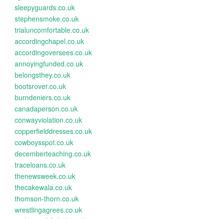
sleepyguards.co.uk
stephensmoke.co.uk
trialuncomfortable.co.uk
accordingchapel.co.uk
accordingoversees.co.uk
annoyingfunded.co.uk
belongsthey.co.uk
bootsrover.co.uk
burndeniers.co.uk
canadaperson.co.uk
conwayviolation.co.uk
copperfielddresses.co.uk
cowboysspot.co.uk
decemberteaching.co.uk
traceloans.co.uk
thenewsweek.co.uk
thecakewala.co.uk
thomson-thorn.co.uk
wrestlingagrees.co.uk