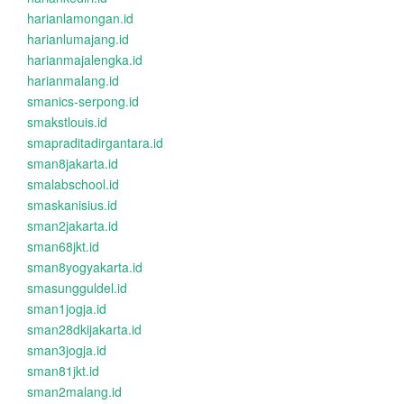
harianlamongan.id
harianlumajang.id
harianmajalengka.id
harianmalang.id
smanics-serpong.id
smakstlouis.id
smapraditadirgantara.id
sman8jakarta.id
smalabschool.id
smaskanisius.id
sman2jakarta.id
sman68jkt.id
sman8yogyakarta.id
smasungguldel.id
sman1jogja.id
sman28dkijakarta.id
sman3jogja.id
sman81jkt.id
sman2malang.id