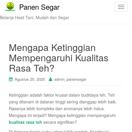
Panen Segar
T
o
Belanja Hasil Tani, Mudah dan Segar
g
g
l
e
Mengapa Ketinggian
n
Mempengaruhi Kualitas
a
v
Rasa Teh?
i
g
Agustus 25, 2025
admin_panensegar
a
t
Ketinggian adalah faktor krusial dalam budidaya teh. Teh
i
yang ditanam di dataran tinggi sering dianggap lebih baik.
o
Rasanya lebih kompleks dan aromanya lebih halus.
n
Mengapa ini terjadi? Mengapa ketinggian mempengaruhi
kualitas rasa teh
secara signifikan?
Di dataran tinggi, suhu udara lebih rendah. Kondisi ini