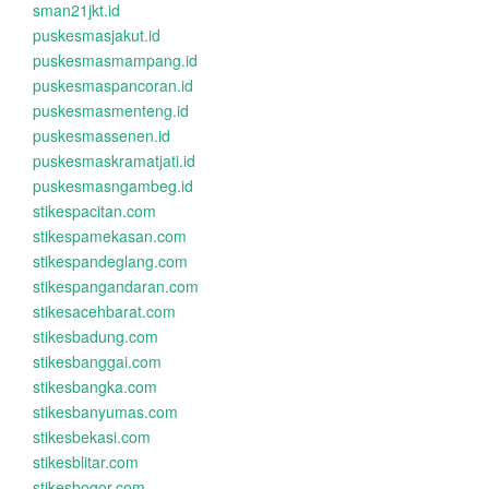
sman21jkt.id
puskesmasjakut.id
puskesmasmampang.id
puskesmaspancoran.id
puskesmasmenteng.id
puskesmassenen.id
puskesmaskramatjati.id
puskesmasngambeg.id
stikespacitan.com
stikespamekasan.com
stikespandeglang.com
stikespangandaran.com
stikesacehbarat.com
stikesbadung.com
stikesbanggai.com
stikesbangka.com
stikesbanyumas.com
stikesbekasi.com
stikesblitar.com
stikesbogor.com