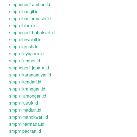
smpnegeri1ambon.id
smpn1bangil.id
smpn1banjarmasin.id
smpn1biora.id
smpnegeri1bobotsari.id
smpn1boyolali.id
smpn1gresik.id
smpn1jayapura.id
smpn1jember.id
smpnegeri1jepara.id
smpn1karanganyar.id
smpn1kendari.id
smpn1kranggan.id
smpn1lamongan.id
smpn1luwuk.id
smpn1madiun.id
smpn1manokwari.id
smpn1narmada.id
smpn1pacitan.id