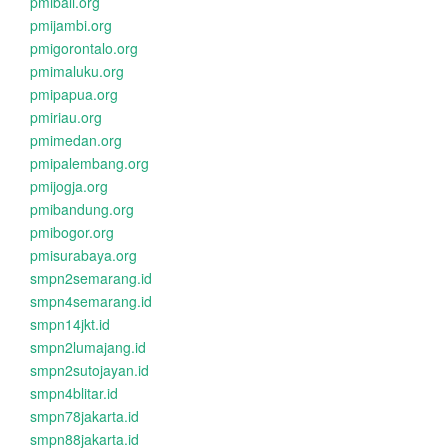
pmibali.org
pmijambi.org
pmigorontalo.org
pmimaluku.org
pmipapua.org
pmiriau.org
pmimedan.org
pmipalembang.org
pmijogja.org
pmibandung.org
pmibogor.org
pmisurabaya.org
smpn2semarang.id
smpn4semarang.id
smpn14jkt.id
smpn2lumajang.id
smpn2sutojayan.id
smpn4blitar.id
smpn78jakarta.id
smpn88jakarta.id