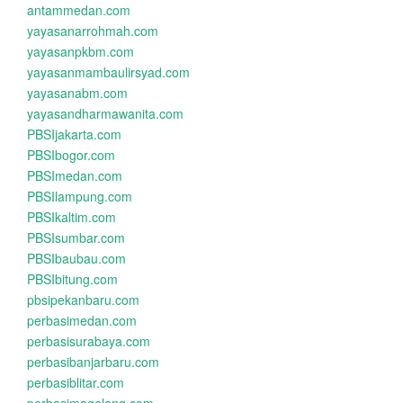
antammedan.com
yayasanarrohmah.com
yayasanpkbm.com
yayasanmambaulirsyad.com
yayasanabm.com
yayasandharmawanita.com
PBSIjakarta.com
PBSIbogor.com
PBSImedan.com
PBSIlampung.com
PBSIkaltim.com
PBSIsumbar.com
PBSIbaubau.com
PBSIbitung.com
pbsipekanbaru.com
perbasimedan.com
perbasisurabaya.com
perbasibanjarbaru.com
perbasiblitar.com