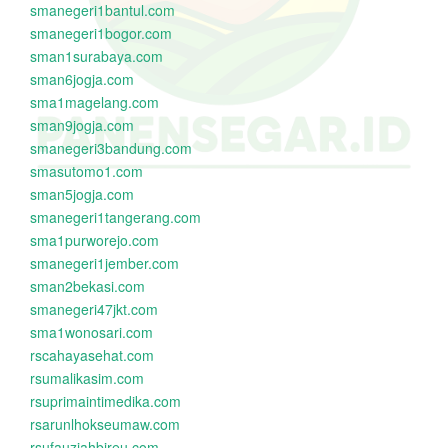
smanegeri1bantul.com
smanegeri1bogor.com
sman1surabaya.com
sman6jogja.com
sma1magelang.com
sman9jogja.com
smanegeri3bandung.com
smasutomo1.com
sman5jogja.com
smanegeri1tangerang.com
sma1purworejo.com
smanegeri1jember.com
sman2bekasi.com
smanegeri47jkt.com
sma1wonosari.com
rscahayasehat.com
rsumalikasim.com
rsuprimaintimedika.com
rsarunlhokseumaw.com
rsufauziahbireu.com