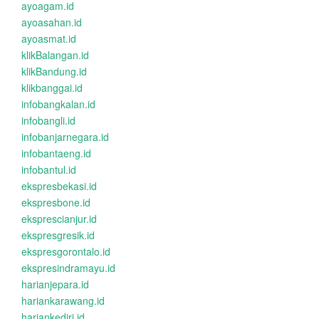
ayoagam.id
ayoasahan.id
ayoasmat.id
klikBalangan.id
klikBandung.id
klikbanggai.id
infobangkalan.id
infobangli.id
infobanjarnegara.id
infobantaeng.id
infobantul.id
ekspresbekasi.id
ekspresbone.id
eksprescianjur.id
ekspresgresik.id
ekspresgorontalo.id
ekspresindramayu.id
harianjepara.id
hariankarawang.id
hariankediri.id