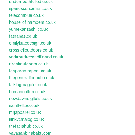
underneathfoiled.co.uk
spanosconcerns.co.uk
telecomblue.co.uk
house-of-hampers.co.uk
yumekanzashi.co.uk
fatnanas.co.uk
emilykatedesign.co.uk
crossfelloutdoors.co.uk
yorkroadreconditioned.co.uk
rfrankoutdoors.co.uk
teaparentrepeat.co.uk
thegenerationhub.co.uk
talkingmagpie.co.uk
humancotton.co.uk
newdawndigitals.co.uk
saintfelice.co.uk
mrjapparel.co.uk
kinkycatalog.co.uk
thefaciahub.co.uk
yayasanbinabakti.com