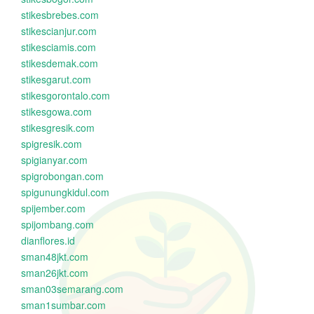
stikesbrebes.com
stikescianjur.com
stikesciamis.com
stikesdemak.com
stikesgarut.com
stikesgorontalo.com
stikesgowa.com
stikesgresik.com
spigresik.com
spigianyar.com
spigrobongan.com
spigunungkidul.com
spijember.com
spijombang.com
dianflores.id
sman48jkt.com
sman26jkt.com
sman03semarang.com
sman1sumbar.com