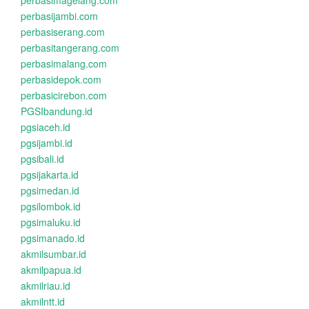
perbasimagelang.com
perbasijambi.com
perbasiserang.com
perbasitangerang.com
perbasimalang.com
perbasidepok.com
perbasicirebon.com
PGSIbandung.id
pgsiaceh.id
pgsijambi.id
pgsibali.id
pgsijakarta.id
pgsimedan.id
pgsilombok.id
pgsimaluku.id
pgsimanado.id
akmilsumbar.id
akmilpapua.id
akmilriau.id
akmilntt.id