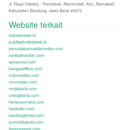
Jl. Raya Ciwidey - Rancabali, Alamendah, Kec. Rancabali,
Kabupaten Bandung, Jawa Barat 40973
Website terkait
sumselnews.id
publikjabodetabek.id
pemudapancasilamedan.com
ayokalimantan.com
ayosumut.com
bangsaoffline.com
cnbcmedan.com
cnnmedan.com
cnnjakarta.com
cnbcjakarta.com
hariansumatra.com
harianikn.com
bandungtimes.com
sumutekspres.com
lampungpos.com