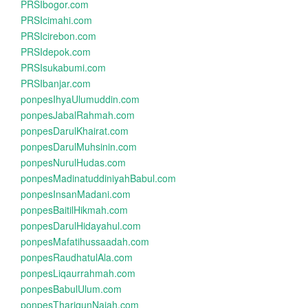
PRSIbogor.com
PRSIcimahi.com
PRSIcirebon.com
PRSIdepok.com
PRSIsukabumi.com
PRSIbanjar.com
ponpesIhyaUlumuddin.com
ponpesJabalRahmah.com
ponpesDarulKhairat.com
ponpesDarulMuhsinin.com
ponpesNurulHudas.com
ponpesMadinatuddiniyahBabul.com
ponpesInsanMadani.com
ponpesBaitilHikmah.com
ponpesDarulHidayahul.com
ponpesMafatihussaadah.com
ponpesRaudhatulAla.com
ponpesLiqaurrahmah.com
ponpesBabulUlum.com
ponpesThariqunNajah.com