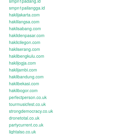
smpn1padang.id
smpn1pailangga.id
haklijakarta.com
haklilangsa.com
haklisabang.com
haklidenpasar.com
haklicilegon.com
hakliserang.com
haklibengkulu.com
haklijogja.com
haklijambi.com
haklibandung.com
haklibekasi.com
haklibogor.com
perfectperson.co.uk
tourmusicfest.co.uk
strongdemocracy.co.uk
dronetotal.co.uk
partycurrent.co.uk
lightalso.co.uk