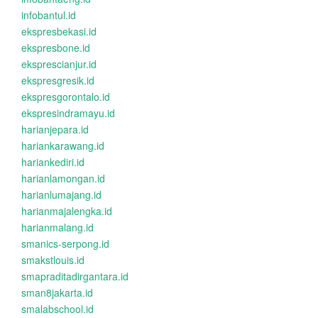
infobantul.id
ekspresbekasi.id
ekspresbone.id
eksprescianjur.id
ekspresgresik.id
ekspresgorontalo.id
ekspresindramayu.id
harianjepara.id
hariankarawang.id
hariankediri.id
harianlamongan.id
harianlumajang.id
harianmajalengka.id
harianmalang.id
smanics-serpong.id
smakstlouis.id
smapraditadirgantara.id
sman8jakarta.id
smalabschool.id