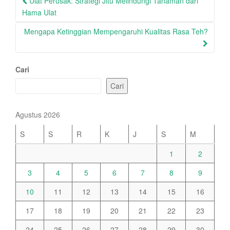
Ulat Perusak: Strategi Jitu Melindungi Tanaman dari
navigation
Hama Ulat
Mengapa Ketinggian Mempengaruhi Kualitas Rasa Teh?
Cari
Cari
Agustus 2026
S
S
R
K
J
S
M
1
2
3
4
5
6
7
8
9
10
11
12
13
14
15
16
17
18
19
20
21
22
23
24
25
26
27
28
29
30