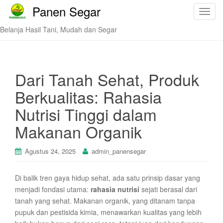
Panen Segar
T
o
Belanja Hasil Tani, Mudah dan Segar
g
g
l
e
Dari Tanah Sehat, Produk
n
Berkualitas: Rahasia
a
v
Nutrisi Tinggi dalam
i
Makanan Organik
g
a
t
Agustus 24, 2025
admin_panensegar
i
o
Di balik tren gaya hidup sehat, ada satu prinsip dasar yang
n
menjadi fondasi utama:
rahasia nutrisi
sejati berasal dari
tanah yang sehat. Makanan organik, yang ditanam tanpa
pupuk dan pestisida kimia, menawarkan kualitas yang lebih