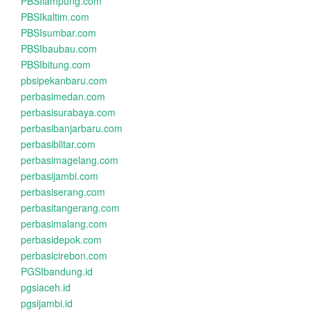
PBSIlampung.com
PBSIkaltim.com
PBSIsumbar.com
PBSIbaubau.com
PBSIbitung.com
pbsipekanbaru.com
perbasimedan.com
perbasisurabaya.com
perbasibanjarbaru.com
perbasiblitar.com
perbasimagelang.com
perbasijambi.com
perbasiserang.com
perbasitangerang.com
perbasimalang.com
perbasidepok.com
perbasicirebon.com
PGSIbandung.id
pgsiaceh.id
pgsijambi.id