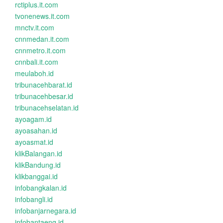
rctiplus.it.com
tvonenews.it.com
mnctv.it.com
cnnmedan.it.com
cnnmetro.it.com
cnnbali.it.com
meulaboh.id
tribunacehbarat.id
tribunacehbesar.id
tribunacehselatan.id
ayoagam.id
ayoasahan.id
ayoasmat.id
klikBalangan.id
klikBandung.id
klikbanggai.id
infobangkalan.id
infobangli.id
infobanjarnegara.id
infobantaeng.id