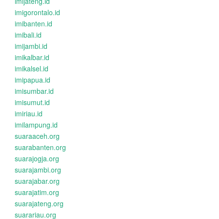
imijateng.id
imigorontalo.id
imibanten.id
imibali.id
imijambi.id
imikalbar.id
imikalsel.id
imipapua.id
imisumbar.id
imisumut.id
imiriau.id
imilampung.id
suaraaceh.org
suarabanten.org
suarajogja.org
suarajambi.org
suarajabar.org
suarajatim.org
suarajateng.org
suarariau.org