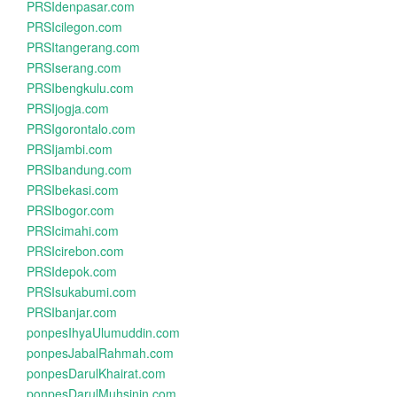
PRSIdenpasar.com
PRSIcilegon.com
PRSItangerang.com
PRSIserang.com
PRSIbengkulu.com
PRSIjogja.com
PRSIgorontalo.com
PRSIjambi.com
PRSIbandung.com
PRSIbekasi.com
PRSIbogor.com
PRSIcimahi.com
PRSIcirebon.com
PRSIdepok.com
PRSIsukabumi.com
PRSIbanjar.com
ponpesIhyaUlumuddin.com
ponpesJabalRahmah.com
ponpesDarulKhairat.com
ponpesDarulMuhsinin.com