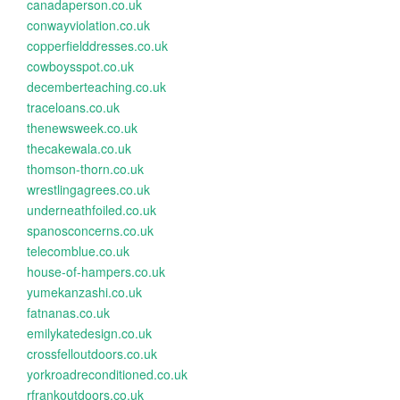
canadaperson.co.uk
conwayviolation.co.uk
copperfielddresses.co.uk
cowboysspot.co.uk
decemberteaching.co.uk
traceloans.co.uk
thenewsweek.co.uk
thecakewala.co.uk
thomson-thorn.co.uk
wrestlingagrees.co.uk
underneathfoiled.co.uk
spanosconcerns.co.uk
telecomblue.co.uk
house-of-hampers.co.uk
yumekanzashi.co.uk
fatnanas.co.uk
emilykatedesign.co.uk
crossfelloutdoors.co.uk
yorkroadreconditioned.co.uk
rfrankoutdoors.co.uk