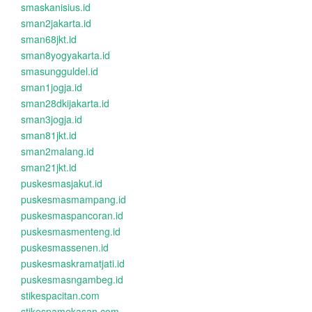
smaskanisius.id
sman2jakarta.id
sman68jkt.id
sman8yogyakarta.id
smasungguldel.id
sman1jogja.id
sman28dkijakarta.id
sman3jogja.id
sman81jkt.id
sman2malang.id
sman21jkt.id
puskesmasjakut.id
puskesmasmampang.id
puskesmaspancoran.id
puskesmasmenteng.id
puskesmassenen.id
puskesmaskramatjati.id
puskesmasngambeg.id
stikespacitan.com
stikespamekasan.com