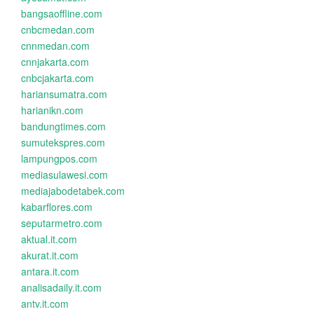
bangsaoffline.com
cnbcmedan.com
cnnmedan.com
cnnjakarta.com
cnbcjakarta.com
hariansumatra.com
harianikn.com
bandungtimes.com
sumutekspres.com
lampungpos.com
mediasulawesi.com
mediajabodetabek.com
kabarflores.com
seputarmetro.com
aktual.it.com
akurat.it.com
antara.it.com
analisadaily.it.com
antv.it.com