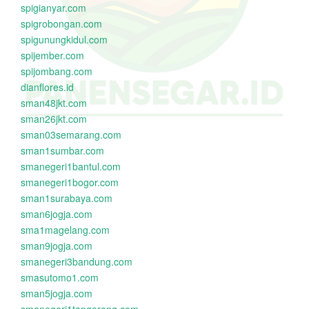
spigianyar.com
spigrobongan.com
spigunungkidul.com
spijember.com
spijombang.com
dianflores.id
sman48jkt.com
sman26jkt.com
sman03semarang.com
sman1sumbar.com
smanegeri1bantul.com
smanegeri1bogor.com
sman1surabaya.com
sman6jogja.com
sma1magelang.com
sman9jogja.com
smanegeri3bandung.com
smasutomo1.com
sman5jogja.com