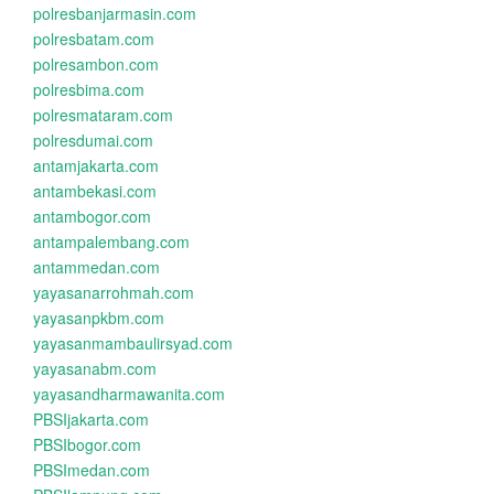
polresbanjarmasin.com
polresbatam.com
polresambon.com
polresbima.com
polresmataram.com
polresdumai.com
antamjakarta.com
antambekasi.com
antambogor.com
antampalembang.com
antammedan.com
yayasanarrohmah.com
yayasanpkbm.com
yayasanmambaulirsyad.com
yayasanabm.com
yayasandharmawanita.com
PBSIjakarta.com
PBSIbogor.com
PBSImedan.com