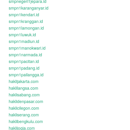
smpnegeri1jepara.id
smpn1karanganyar.id
smpn1kendari.id
smpn1kranggan.id
smpn1lamongan.id
smpn1luwuk.id
smpn1madiun.id
smpn1manokwari.id
smpn1narmada.id
smpn1pacitan.id
smpn1padang.id
smpn1pailangga.id
haklijakarta.com
haklilangsa.com
haklisabang.com
haklidenpasar.com
haklicilegon.com
hakliserang.com
haklibengkulu.com
haklijogja.com