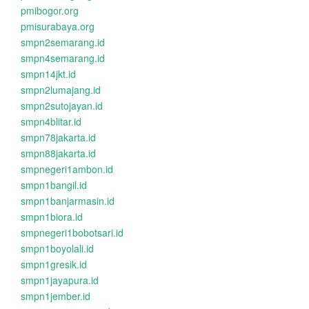
pmibogor.org
pmisurabaya.org
smpn2semarang.id
smpn4semarang.id
smpn14jkt.id
smpn2lumajang.id
smpn2sutojayan.id
smpn4blitar.id
smpn78jakarta.id
smpn88jakarta.id
smpnegeri1ambon.id
smpn1bangil.id
smpn1banjarmasin.id
smpn1biora.id
smpnegeri1bobotsari.id
smpn1boyolali.id
smpn1gresik.id
smpn1jayapura.id
smpn1jember.id