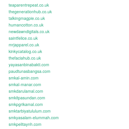
teaparentrepeat.co.uk
thegenerationhub.co.uk
talkingmagpie.co.uk
humancotton.co.uk
newdawndigitals.co.uk
saintfelice.co.uk
mrjapparel.co.uk
kinkycatalog.co.uk
thefaciahub.co.uk
yayasanbinabakti.com
paudtunasbangsa.com
smkal-amin.com
smkal-manar.com
smkdarulamal.com
smkitpasundan.com
smkpgrikamal.com
smktarbiyatululum.com
smkyasalam-elummah.com
smkpelitaynh.com