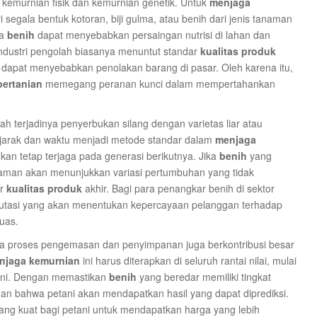
kemurnian fisik dan kemurnian genetik. Untuk
menjaga
i segala bentuk kotoran, biji gulma, atau benih dari jenis tanaman
da
benih
dapat menyebabkan persaingan nutrisi di lahan dan
industri pengolah biasanya menuntut standar
kualitas produk
s dapat menyebabkan penolakan barang di pasar. Oleh karena itu,
pertanian
memegang peranan kunci dalam mempertahankan
ah terjadinya penyerbukan silang dengan varietas liar atau
asi jarak dan waktu menjadi metode standar dalam
menjaga
inkan tetap terjaga pada generasi berikutnya. Jika
benih
yang
naman akan menunjukkan variasi pertumbuhan yang tidak
ar
kualitas produk
akhir. Bagi para penangkar benih di sektor
utasi yang akan menentukan kepercayaan pelanggan terhadap
uas.
ama proses pengemasan dan penyimpanan juga berkontribusi besar
njaga kemurnian
ini harus diterapkan di seluruh rantai nilai, mulai
etani. Dengan memastikan
benih
yang beredar memiliki tingkat
nan bahwa petani akan mendapatkan hasil yang dapat diprediksi.
ng kuat bagi petani untuk mendapatkan harga yang lebih