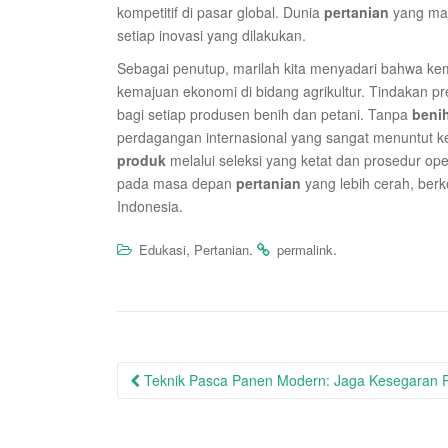
kompetitif di pasar global. Dunia
pertanian
yang maj
setiap inovasi yang dilakukan.
Sebagai penutup, marilah kita menyadari bahwa kem
kemajuan ekonomi di bidang agrikultur. Tindakan pr
bagi setiap produsen benih dan petani. Tanpa
beni
perdagangan internasional yang sangat menuntut 
produk
melalui seleksi yang ketat dan prosedur ope
pada masa depan
pertanian
yang lebih cerah, ber
Indonesia.
,
.
.
Edukasi
Pertanian
permalink
Post
Teknik Pasca Panen Modern: Jaga Kesegaran
navigation