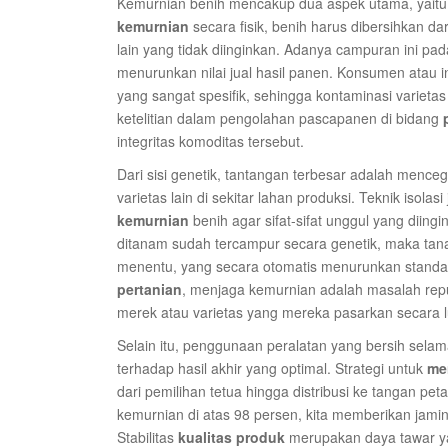
Kemurnian benih mencakup dua aspek utama, yaitu 
kemurnian
secara fisik, benih harus dibersihkan dar
lain yang tidak diinginkan. Adanya campuran ini pa
menurunkan nilai jual hasil panen. Konsumen atau 
yang sangat spesifik, sehingga kontaminasi varieta
ketelitian dalam pengolahan pascapanen di bidang
integritas komoditas tersebut.
Dari sisi genetik, tantangan terbesar adalah menceg
varietas lain di sekitar lahan produksi. Teknik isol
kemurnian
benih agar sifat-sifat unggul yang diing
ditanam sudah tercampur secara genetik, maka ta
menentu, yang secara otomatis menurunkan stand
pertanian
, menjaga kemurnian adalah masalah rep
merek atau varietas yang mereka pasarkan secara l
Selain itu, penggunaan peralatan yang bersih sel
terhadap hasil akhir yang optimal. Strategi untuk
me
dari pemilihan tetua hingga distribusi ke tangan p
kemurnian di atas 98 persen, kita memberikan jami
Stabilitas
kualitas produk
merupakan daya tawar ya