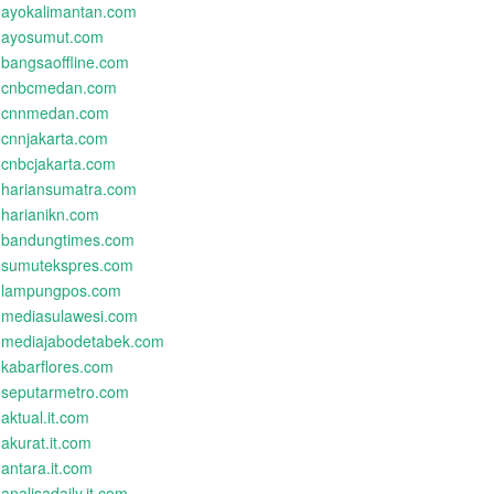
ayokalimantan.com
ayosumut.com
bangsaoffline.com
cnbcmedan.com
cnnmedan.com
cnnjakarta.com
cnbcjakarta.com
hariansumatra.com
harianikn.com
bandungtimes.com
sumutekspres.com
lampungpos.com
mediasulawesi.com
mediajabodetabek.com
kabarflores.com
seputarmetro.com
aktual.it.com
akurat.it.com
antara.it.com
analisadaily.it.com