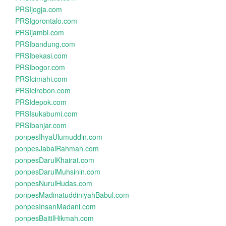
PRSIjogja.com
PRSIgorontalo.com
PRSIjambi.com
PRSIbandung.com
PRSIbekasi.com
PRSIbogor.com
PRSIcimahi.com
PRSIcirebon.com
PRSIdepok.com
PRSIsukabumi.com
PRSIbanjar.com
ponpesIhyaUlumuddin.com
ponpesJabalRahmah.com
ponpesDarulKhairat.com
ponpesDarulMuhsinin.com
ponpesNurulHudas.com
ponpesMadinatuddiniyahBabul.com
ponpesInsanMadani.com
ponpesBaitilHikmah.com