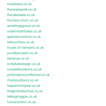
traceloans.co.uk
thenewsweek.co.uk
thecakewala.co.uk
thomson-thorn.co.uk
wrestlingagrees.co.uk
underneathfoiled.co.uk
spanosconcerns.co.uk
telecomblue.co.uk
house-of-hampers.co.uk
yumekanzashi.co.uk
fatnanas.co.uk
emilykatedesign.co.uk
crossfelloutdoors.co.uk
yorkroadreconditioned.co.uk
rfrankoutdoors.co.uk
teaparentrepeat.co.uk
thegenerationhub.co.uk
talkingmagpie.co.uk
humancotton.co.uk