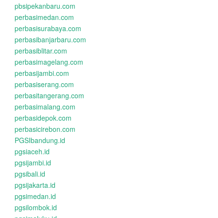
pbsipekanbaru.com
perbasimedan.com
perbasisurabaya.com
perbasibanjarbaru.com
perbasiblitar.com
perbasimagelang.com
perbasijambi.com
perbasiserang.com
perbasitangerang.com
perbasimalang.com
perbasidepok.com
perbasicirebon.com
PGSIbandung.id
pgsiaceh.id
pgsijambi.id
pgsibali.id
pgsijakarta.id
pgsimedan.id
pgsilombok.id