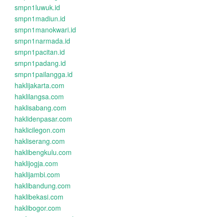
smpn1luwuk.id
smpn1madiun.id
smpn1manokwari.id
smpn1narmada.id
smpn1pacitan.id
smpn1padang.id
smpn1pailangga.id
haklijakarta.com
haklilangsa.com
haklisabang.com
haklidenpasar.com
haklicilegon.com
hakliserang.com
haklibengkulu.com
haklijogja.com
haklijambi.com
haklibandung.com
haklibekasi.com
haklibogor.com