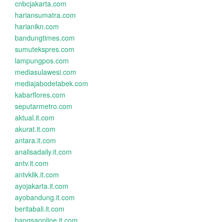
cnbcjakarta.com
hariansumatra.com
harianikn.com
bandungtimes.com
sumutekspres.com
lampungpos.com
mediasulawesi.com
mediajabodetabek.com
kabarflores.com
seputarmetro.com
aktual.it.com
akurat.it.com
antara.it.com
analisadaily.it.com
antv.it.com
antvklik.it.com
ayojakarta.it.com
ayobandung.it.com
beritabali.it.com
bangsaonline.it.com