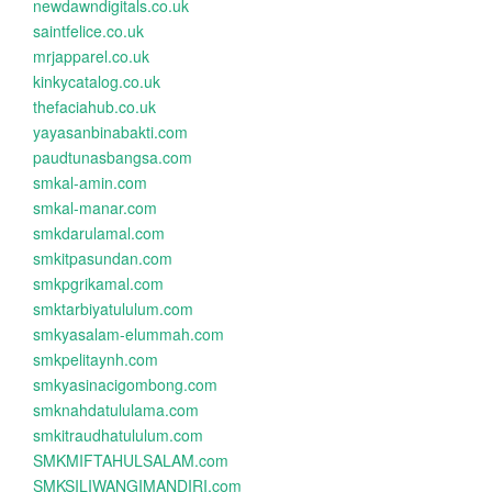
newdawndigitals.co.uk
saintfelice.co.uk
mrjapparel.co.uk
kinkycatalog.co.uk
thefaciahub.co.uk
yayasanbinabakti.com
paudtunasbangsa.com
smkal-amin.com
smkal-manar.com
smkdarulamal.com
smkitpasundan.com
smkpgrikamal.com
smktarbiyatululum.com
smkyasalam-elummah.com
smkpelitaynh.com
smkyasinacigombong.com
smknahdatululama.com
smkitraudhatululum.com
SMKMIFTAHULSALAM.com
SMKSILIWANGIMANDIRI.com