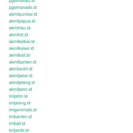
pgsimaluku.id
pgsimanado.id
akmilsumbar.id
akmilpapua.id
akmilriau.id
akmilntt.id
akmilkalbar.id
akmilkalsel.id
akmilbali.id
akmilbanten.id
akmilaceh.id
akmiljabar.id
akmiljateng.id
akmiljatim.id
imijatim.id
imijateng.id
imigorontalo.id
imibanten.id
imibali.id
imijambi.id