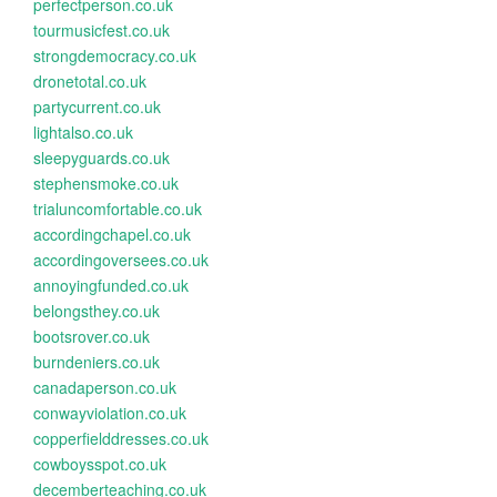
perfectperson.co.uk
tourmusicfest.co.uk
strongdemocracy.co.uk
dronetotal.co.uk
partycurrent.co.uk
lightalso.co.uk
sleepyguards.co.uk
stephensmoke.co.uk
trialuncomfortable.co.uk
accordingchapel.co.uk
accordingoversees.co.uk
annoyingfunded.co.uk
belongsthey.co.uk
bootsrover.co.uk
burndeniers.co.uk
canadaperson.co.uk
conwayviolation.co.uk
copperfielddresses.co.uk
cowboysspot.co.uk
decemberteaching.co.uk