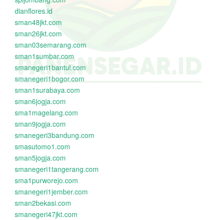
dianflores.id
sman48jkt.com
sman26jkt.com
sman03semarang.com
sman1sumbar.com
smanegeri1bantul.com
smanegeri1bogor.com
sman1surabaya.com
sman6jogja.com
sma1magelang.com
sman9jogja.com
smanegeri3bandung.com
smasutomo1.com
sman5jogja.com
smanegeri1tangerang.com
sma1purworejo.com
smanegeri1jember.com
sman2bekasi.com
smanegeri47jkt.com