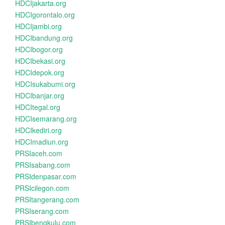
HDCIjakarta.org
HDCIgorontalo.org
HDCIjambi.org
HDCIbandung.org
HDCIbogor.org
HDCIbekasi.org
HDCIdepok.org
HDCIsukabumi.org
HDCIbanjar.org
HDCItegal.org
HDCIsemarang.org
HDCIkediri.org
HDCImadiun.org
PRSIaceh.com
PRSIsabang.com
PRSIdenpasar.com
PRSIcilegon.com
PRSItangerang.com
PRSIserang.com
PRSIbengkulu.com