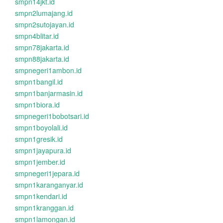
smpn14jkt.id
smpn2lumajang.id
smpn2sutojayan.id
smpn4blitar.id
smpn78jakarta.id
smpn88jakarta.id
smpnegeri1ambon.id
smpn1bangil.id
smpn1banjarmasin.id
smpn1biora.id
smpnegeri1bobotsari.id
smpn1boyolali.id
smpn1gresik.id
smpn1jayapura.id
smpn1jember.id
smpnegeri1jepara.id
smpn1karanganyar.id
smpn1kendari.id
smpn1kranggan.id
smpn1lamongan.id