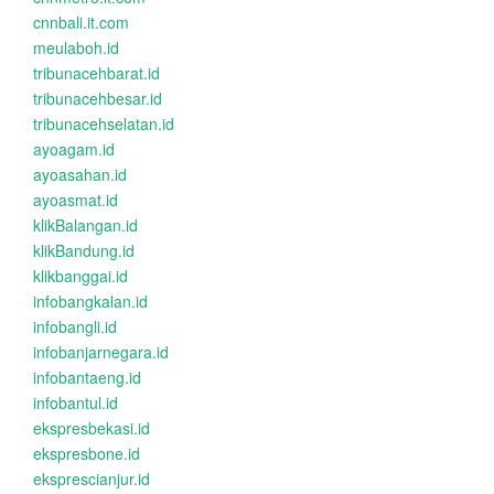
cnnbali.it.com
meulaboh.id
tribunacehbarat.id
tribunacehbesar.id
tribunacehselatan.id
ayoagam.id
ayoasahan.id
ayoasmat.id
klikBalangan.id
klikBandung.id
klikbanggai.id
infobangkalan.id
infobangli.id
infobanjarnegara.id
infobantaeng.id
infobantul.id
ekspresbekasi.id
ekspresbone.id
eksprescianjur.id