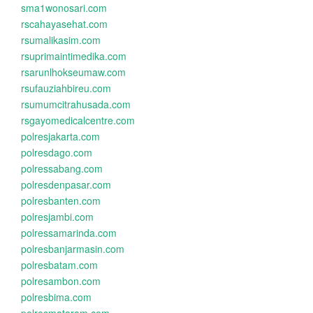
sma1wonosari.com
rscahayasehat.com
rsumalikasim.com
rsuprimaintimedika.com
rsarunlhokseumaw.com
rsufauziahbireu.com
rsumumcitrahusada.com
rsgayomedicalcentre.com
polresjakarta.com
polresdago.com
polressabang.com
polresdenpasar.com
polresbanten.com
polresjambi.com
polressamarinda.com
polresbanjarmasin.com
polresbatam.com
polresambon.com
polresbima.com