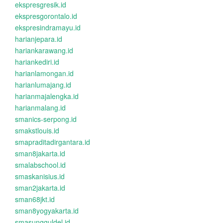
ekspresgresik.id
ekspresgorontalo.id
ekspresindramayu.id
harianjepara.id
hariankarawang.id
hariankediri.id
harianlamongan.id
harianlumajang.id
harianmajalengka.id
harianmalang.id
smanics-serpong.id
smakstlouis.id
smapraditadirgantara.id
sman8jakarta.id
smalabschool.id
smaskanisius.id
sman2jakarta.id
sman68jkt.id
sman8yogyakarta.id
smasungguldel.id