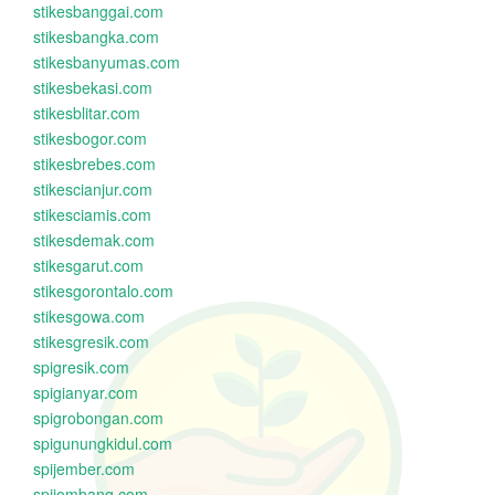
stikesbanggai.com
stikesbangka.com
stikesbanyumas.com
stikesbekasi.com
stikesblitar.com
stikesbogor.com
stikesbrebes.com
stikescianjur.com
stikesciamis.com
stikesdemak.com
stikesgarut.com
stikesgorontalo.com
stikesgowa.com
stikesgresik.com
spigresik.com
spigianyar.com
spigrobongan.com
spigunungkidul.com
spijember.com
spijombang.com