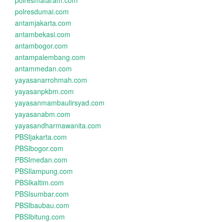
polresmataram.com
polresdumai.com
antamjakarta.com
antambekasi.com
antambogor.com
antampalembang.com
antammedan.com
yayasanarrohmah.com
yayasanpkbm.com
yayasanmambaulirsyad.com
yayasanabm.com
yayasandharmawanita.com
PBSIjakarta.com
PBSIbogor.com
PBSImedan.com
PBSIlampung.com
PBSIkaltim.com
PBSIsumbar.com
PBSIbaubau.com
PBSIbitung.com