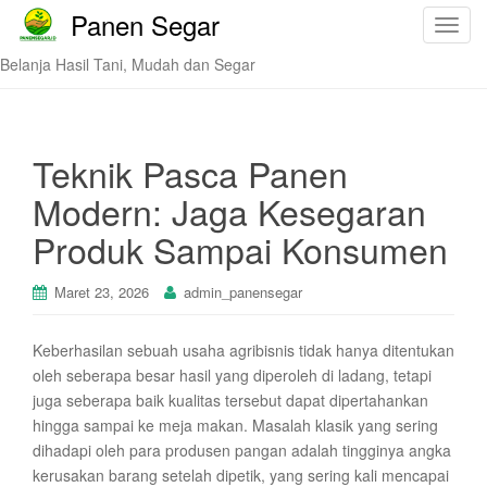
Panen Segar
T
o
Belanja Hasil Tani, Mudah dan Segar
g
g
l
e
Teknik Pasca Panen
n
Modern: Jaga Kesegaran
a
v
Produk Sampai Konsumen
i
g
Maret 23, 2026
admin_panensegar
a
t
Keberhasilan sebuah usaha agribisnis tidak hanya ditentukan
i
oleh seberapa besar hasil yang diperoleh di ladang, tetapi
o
juga seberapa baik kualitas tersebut dapat dipertahankan
n
hingga sampai ke meja makan. Masalah klasik yang sering
dihadapi oleh para produsen pangan adalah tingginya angka
kerusakan barang setelah dipetik, yang sering kali mencapai