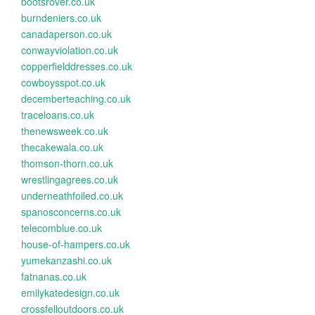
bootsrover.co.uk
burndeniers.co.uk
canadaperson.co.uk
conwayviolation.co.uk
copperfielddresses.co.uk
cowboysspot.co.uk
decemberteaching.co.uk
traceloans.co.uk
thenewsweek.co.uk
thecakewala.co.uk
thomson-thorn.co.uk
wrestlingagrees.co.uk
underneathfoiled.co.uk
spanosconcerns.co.uk
telecomblue.co.uk
house-of-hampers.co.uk
yumekanzashi.co.uk
fatnanas.co.uk
emilykatedesign.co.uk
crossfelloutdoors.co.uk