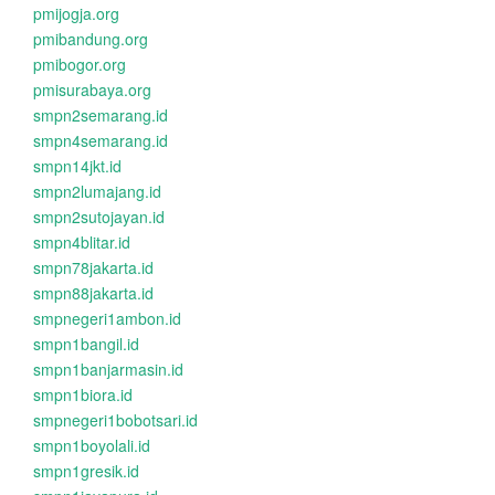
pmijogja.org
pmibandung.org
pmibogor.org
pmisurabaya.org
smpn2semarang.id
smpn4semarang.id
smpn14jkt.id
smpn2lumajang.id
smpn2sutojayan.id
smpn4blitar.id
smpn78jakarta.id
smpn88jakarta.id
smpnegeri1ambon.id
smpn1bangil.id
smpn1banjarmasin.id
smpn1biora.id
smpnegeri1bobotsari.id
smpn1boyolali.id
smpn1gresik.id