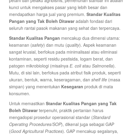
petani dan pelaku agribisnis, pemenuhan standar ini adalah
kunci untuk mengakses pasar yang lebih besar dan
mendapatkan harga jual yang premium.
Standar Kualitas
Pangan yang Tak Boleh Ditawar
adalah fondasi dari
seluruh rantai pasok makanan yang sehat dan terpercaya.
Standar Kualitas Pangan
mencakup dua dimensi utama:
keamanan (
safety
) dan mutu (
quality
). Aspek keamanan
sangat krusial, berfokus pada minimalisasi atau eliminasi
kontaminan, seperti residu pestisida, logam berat, dan
patogen mikrobiologi (misalnya
E. coli
atau
Salmonella
).
Mutu, di sisi lain, berfokus pada atribut fisik produk, seperti
ukuran, bentuk, warna, keseragaman, dan
shelf life
(masa
simpan) yang menentukan
Kesegaran
produk di mata
konsumen.
Untuk memastikan
Standar Kualitas Pangan yang Tak
Boleh Ditawar
terpenuhi, praktik pertanian harus
mengadopsi prosedur operasional standar (
Standard
Operating Procedures/SOP
), dikenal juga sebagai GAP
(
Good Agricultural Practices
). GAP mencakup segalanya,