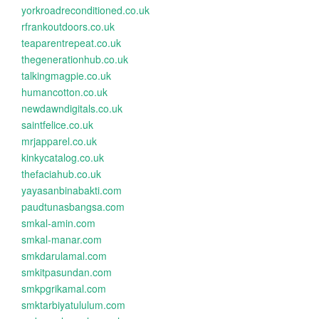
yorkroadreconditioned.co.uk
rfrankoutdoors.co.uk
teaparentrepeat.co.uk
thegenerationhub.co.uk
talkingmagpie.co.uk
humancotton.co.uk
newdawndigitals.co.uk
saintfelice.co.uk
mrjapparel.co.uk
kinkycatalog.co.uk
thefaciahub.co.uk
yayasanbinabakti.com
paudtunasbangsa.com
smkal-amin.com
smkal-manar.com
smkdarulamal.com
smkitpasundan.com
smkpgrikamal.com
smktarbiyatululum.com