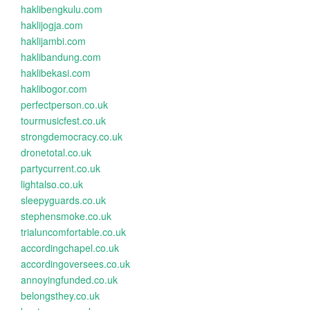
haklibengkulu.com
haklijogja.com
haklijambi.com
haklibandung.com
haklibekasi.com
haklibogor.com
perfectperson.co.uk
tourmusicfest.co.uk
strongdemocracy.co.uk
dronetotal.co.uk
partycurrent.co.uk
lightalso.co.uk
sleepyguards.co.uk
stephensmoke.co.uk
trialuncomfortable.co.uk
accordingchapel.co.uk
accordingoversees.co.uk
annoyingfunded.co.uk
belongsthey.co.uk