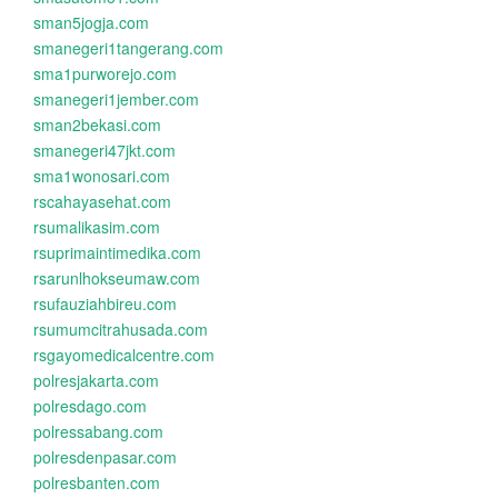
sman5jogja.com
smanegeri1tangerang.com
sma1purworejo.com
smanegeri1jember.com
sman2bekasi.com
smanegeri47jkt.com
sma1wonosari.com
rscahayasehat.com
rsumalikasim.com
rsuprimaintimedika.com
rsarunlhokseumaw.com
rsufauziahbireu.com
rsumumcitrahusada.com
rsgayomedicalcentre.com
polresjakarta.com
polresdago.com
polressabang.com
polresdenpasar.com
polresbanten.com