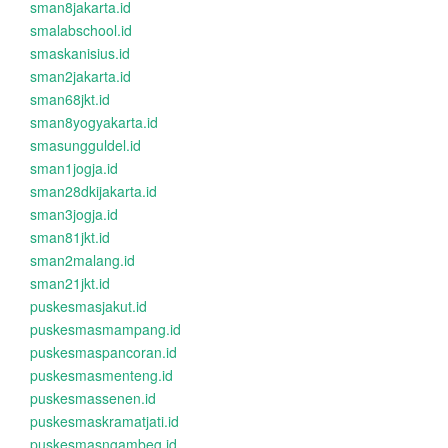
sman8jakarta.id
smalabschool.id
smaskanisius.id
sman2jakarta.id
sman68jkt.id
sman8yogyakarta.id
smasungguldel.id
sman1jogja.id
sman28dkijakarta.id
sman3jogja.id
sman81jkt.id
sman2malang.id
sman21jkt.id
puskesmasjakut.id
puskesmasmampang.id
puskesmaspancoran.id
puskesmasmenteng.id
puskesmassenen.id
puskesmaskramatjati.id
puskesmasngambeg.id