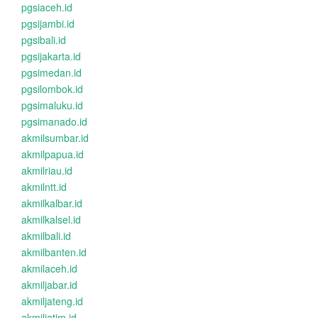
pgsiaceh.id
pgsijambi.id
pgsibali.id
pgsijakarta.id
pgsimedan.id
pgsilombok.id
pgsimaluku.id
pgsimanado.id
akmilsumbar.id
akmilpapua.id
akmilriau.id
akmilntt.id
akmilkalbar.id
akmilkalsel.id
akmilbali.id
akmilbanten.id
akmilaceh.id
akmiljabar.id
akmiljateng.id
akmiljatim.id