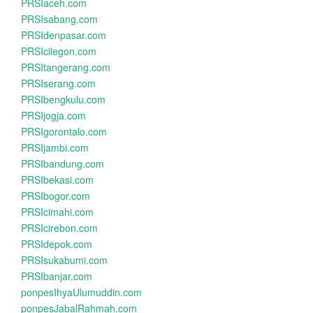
PRSIaceh.com
PRSIsabang.com
PRSIdenpasar.com
PRSIcilegon.com
PRSItangerang.com
PRSIserang.com
PRSIbengkulu.com
PRSIjogja.com
PRSIgorontalo.com
PRSIjambi.com
PRSIbandung.com
PRSIbekasi.com
PRSIbogor.com
PRSIcimahi.com
PRSIcirebon.com
PRSIdepok.com
PRSIsukabumi.com
PRSIbanjar.com
ponpesIhyaUlumuddin.com
ponpesJabalRahmah.com