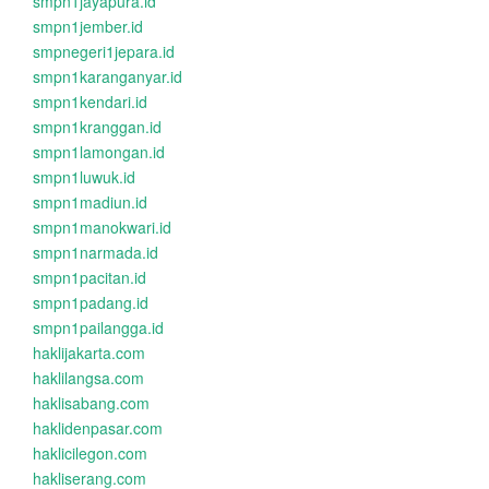
smpn1jayapura.id
smpn1jember.id
smpnegeri1jepara.id
smpn1karanganyar.id
smpn1kendari.id
smpn1kranggan.id
smpn1lamongan.id
smpn1luwuk.id
smpn1madiun.id
smpn1manokwari.id
smpn1narmada.id
smpn1pacitan.id
smpn1padang.id
smpn1pailangga.id
haklijakarta.com
haklilangsa.com
haklisabang.com
haklidenpasar.com
haklicilegon.com
hakliserang.com