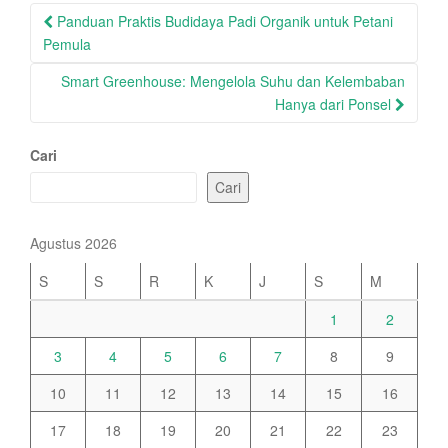
Post
Panduan Praktis Budidaya Padi Organik untuk Petani
navigation
Pemula
Smart Greenhouse: Mengelola Suhu dan Kelembaban
Hanya dari Ponsel
Cari
Cari
Agustus 2026
S
S
R
K
J
S
M
1
2
3
4
5
6
7
8
9
10
11
12
13
14
15
16
17
18
19
20
21
22
23