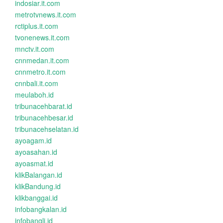
indosiar.it.com
metrotvnews.it.com
rctiplus.it.com
tvonenews.it.com
mnctv.it.com
cnnmedan.it.com
cnnmetro.it.com
cnnbali.it.com
meulaboh.id
tribunacehbarat.id
tribunacehbesar.id
tribunacehselatan.id
ayoagam.id
ayoasahan.id
ayoasmat.id
klikBalangan.id
klikBandung.id
klikbanggai.id
infobangkalan.id
infobangli.id