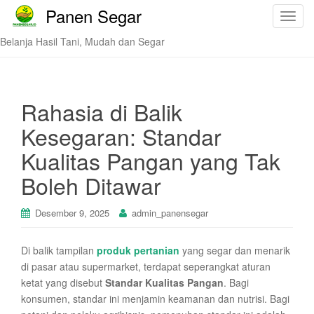
Panen Segar
T
o
Belanja Hasil Tani, Mudah dan Segar
g
g
l
e
Rahasia di Balik
n
Kesegaran: Standar
a
v
Kualitas Pangan yang Tak
i
Boleh Ditawar
g
a
t
Desember 9, 2025
admin_panensegar
i
o
Di balik tampilan
produk pertanian
yang segar dan menarik
n
di pasar atau supermarket, terdapat seperangkat aturan
ketat yang disebut
Standar Kualitas Pangan
. Bagi
konsumen, standar ini menjamin keamanan dan nutrisi. Bagi