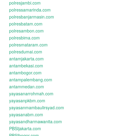
polresjambi.com
polressamarinda.com
polresbanjarmasin.com
polresbatam.com
polresambon.com
polresbima.com
polresmataram.com
polresdumai.com
antamjakarta.com
antambekasi.com
antambogor.com
antampalembang.com
antammedan.com
yayasanarrohmah.com
yayasanpkbm.com
yayasanmambaulirsyad.com
yayasanabm.com
yayasandharmawanita.com
PBSIjakarta.com
PBSIbogor.com