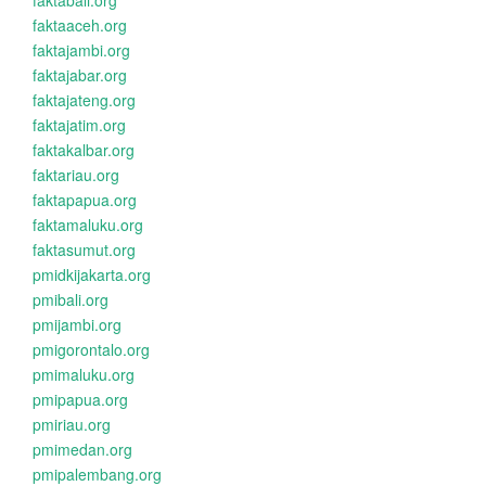
faktabali.org
faktaaceh.org
faktajambi.org
faktajabar.org
faktajateng.org
faktajatim.org
faktakalbar.org
faktariau.org
faktapapua.org
faktamaluku.org
faktasumut.org
pmidkijakarta.org
pmibali.org
pmijambi.org
pmigorontalo.org
pmimaluku.org
pmipapua.org
pmiriau.org
pmimedan.org
pmipalembang.org