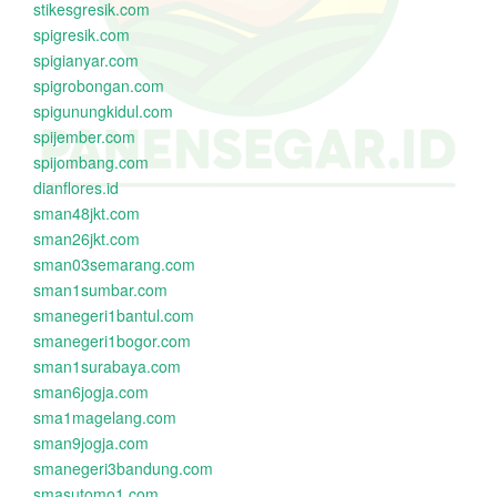
stikesgresik.com
spigresik.com
spigianyar.com
spigrobongan.com
spigunungkidul.com
spijember.com
spijombang.com
dianflores.id
sman48jkt.com
sman26jkt.com
sman03semarang.com
sman1sumbar.com
smanegeri1bantul.com
smanegeri1bogor.com
sman1surabaya.com
sman6jogja.com
sma1magelang.com
sman9jogja.com
smanegeri3bandung.com
smasutomo1.com