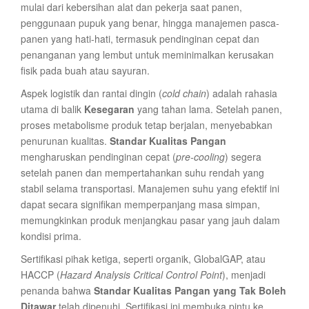
mulai dari kebersihan alat dan pekerja saat panen,
penggunaan pupuk yang benar, hingga manajemen pasca-
panen yang hati-hati, termasuk pendinginan cepat dan
penanganan yang lembut untuk meminimalkan kerusakan
fisik pada buah atau sayuran.
Aspek logistik dan rantai dingin (
cold chain
) adalah rahasia
utama di balik
Kesegaran
yang tahan lama. Setelah panen,
proses metabolisme produk tetap berjalan, menyebabkan
penurunan kualitas.
Standar Kualitas Pangan
mengharuskan pendinginan cepat (
pre-cooling
) segera
setelah panen dan mempertahankan suhu rendah yang
stabil selama transportasi. Manajemen suhu yang efektif ini
dapat secara signifikan memperpanjang masa simpan,
memungkinkan produk menjangkau pasar yang jauh dalam
kondisi prima.
Sertifikasi pihak ketiga, seperti organik, GlobalGAP, atau
HACCP (
Hazard Analysis Critical Control Point
), menjadi
penanda bahwa
Standar Kualitas Pangan yang Tak Boleh
Ditawar
telah dipenuhi. Sertifikasi ini membuka pintu ke