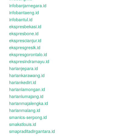
infobanjarnegara.id
infobantaeng.id
infobantul.id
ekspresbekasi.id
ekspresbone.id
eksprescianjur.id
ekspresgresik.id
ekspresgorontalo.id
ekspresindramayu.id
harianjepara.id
hariankarawang.id
hariankediri.id
harianlamongan.id
harianlumajang.id
harianmajalengka.id
harianmalang.id
smanics-serpong.id
smakstlouis.id
smapraditadirgantara.id