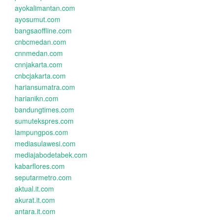
ayokalimantan.com
ayosumut.com
bangsaoffline.com
cnbcmedan.com
cnnmedan.com
cnnjakarta.com
cnbcjakarta.com
hariansumatra.com
harianikn.com
bandungtimes.com
sumutekspres.com
lampungpos.com
mediasulawesi.com
mediajabodetabek.com
kabarflores.com
seputarmetro.com
aktual.it.com
akurat.it.com
antara.it.com