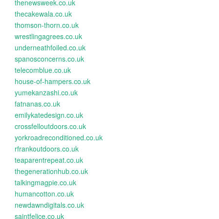
thenewsweek.co.uk
thecakewala.co.uk
thomson-thorn.co.uk
wrestlingagrees.co.uk
underneathfoiled.co.uk
spanosconcerns.co.uk
telecomblue.co.uk
house-of-hampers.co.uk
yumekanzashi.co.uk
fatnanas.co.uk
emilykatedesign.co.uk
crossfelloutdoors.co.uk
yorkroadreconditioned.co.uk
rfrankoutdoors.co.uk
teaparentrepeat.co.uk
thegenerationhub.co.uk
talkingmagpie.co.uk
humancotton.co.uk
newdawndigitals.co.uk
saintfelice.co.uk