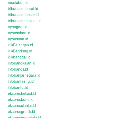
meulaboh.id
tribunacehbarat.id
tribunacehbesar.id
tribunacehselatan.id
ayoagam.id
ayoasahan.id
ayoasmat.id
klikBalangan.id
klikBandung.id
klikbanggai.id
infobangkalan.id
infobangli.id
infobanjarnegara.id
infobantaeng.id
infobantul.id
ekspresbekasi.id
ekspresbone.id
eksprescianjur.id
ekspresgresik.id
ekspresgorontalo.id