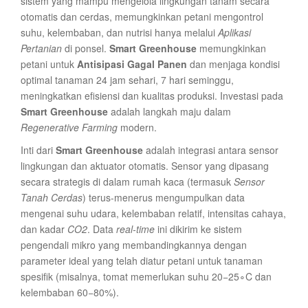
sistem yang mampu mengelola lingkungan tanam secara
otomatis dan cerdas, memungkinkan petani mengontrol
suhu, kelembaban, dan nutrisi hanya melalui
Aplikasi
Pertanian
di ponsel.
Smart Greenhouse
memungkinkan
petani untuk
Antisipasi Gagal Panen
dan menjaga kondisi
optimal tanaman 24 jam sehari, 7 hari seminggu,
meningkatkan efisiensi dan kualitas produksi. Investasi pada
Smart Greenhouse
adalah langkah maju dalam
Regenerative Farming
modern.
Inti dari
Smart Greenhouse
adalah integrasi antara sensor
lingkungan dan aktuator otomatis. Sensor yang dipasang
secara strategis di dalam rumah kaca (termasuk
Sensor
Tanah Cerdas
) terus-menerus mengumpulkan data
mengenai suhu udara, kelembaban relatif, intensitas cahaya,
dan kadar
CO2
. Data
real-time
ini dikirim ke sistem
pengendali mikro yang membandingkannya dengan
parameter ideal yang telah diatur petani untuk tanaman
spesifik (misalnya, tomat memerlukan suhu 20−25∘C dan
kelembaban 60−80%).