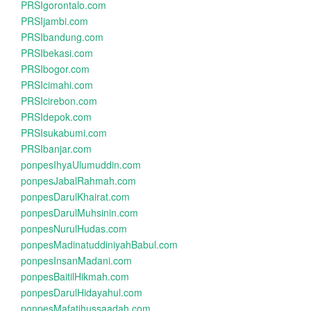
PRSIgorontalo.com
PRSIjambi.com
PRSIbandung.com
PRSIbekasi.com
PRSIbogor.com
PRSIcimahi.com
PRSIcirebon.com
PRSIdepok.com
PRSIsukabumi.com
PRSIbanjar.com
ponpesIhyaUlumuddin.com
ponpesJabalRahmah.com
ponpesDarulKhairat.com
ponpesDarulMuhsinin.com
ponpesNurulHudas.com
ponpesMadinatuddiniyahBabul.com
ponpesInsanMadani.com
ponpesBaitilHikmah.com
ponpesDarulHidayahul.com
ponpesMafatihussaadah.com