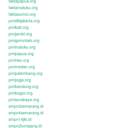
faktapapua.org
faktamaluku.org
faktasumut.org
pmidkijakarta.org
pmibali.org
pmijambi.org
pmigorontalo.org
pmimaluku.org
pmipapua.org
pmiriau.org
pmimedan.org
pmipalembang.org
pmijogja.org
pmibandung.org
pmibogor.org
pmisurabaya.org
smpn2semarang.id
smpn4semarang.id
smpn14jkt.id
smpn2lumajang.id