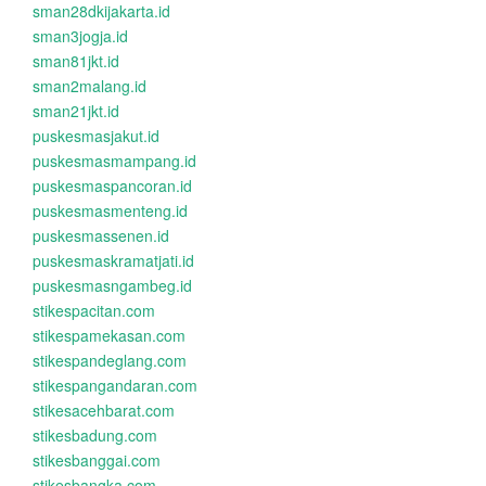
sman28dkijakarta.id
sman3jogja.id
sman81jkt.id
sman2malang.id
sman21jkt.id
puskesmasjakut.id
puskesmasmampang.id
puskesmaspancoran.id
puskesmasmenteng.id
puskesmassenen.id
puskesmaskramatjati.id
puskesmasngambeg.id
stikespacitan.com
stikespamekasan.com
stikespandeglang.com
stikespangandaran.com
stikesacehbarat.com
stikesbadung.com
stikesbanggai.com
stikesbangka.com