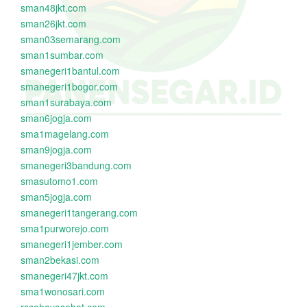
sman48jkt.com
sman26jkt.com
sman03semarang.com
sman1sumbar.com
smanegeri1bantul.com
smanegeri1bogor.com
sman1surabaya.com
sman6jogja.com
sma1magelang.com
sman9jogja.com
smanegeri3bandung.com
smasutomo1.com
sman5jogja.com
smanegeri1tangerang.com
sma1purworejo.com
smanegeri1jember.com
sman2bekasi.com
smanegeri47jkt.com
sma1wonosari.com