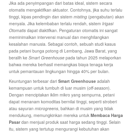
Jika ada penyimpangan dari batas ideal, sistem secara
otomatis mengaktifkan aktuator. Contohnya, jika suhu terlalu
tinggi, kipas pendingin dan sistem
misting
(pengabutan) akan
menyala. Jika kelembaban terlalu rendah, sistem
Irigasi
Otomatis
dapat diaktifkan. Pengaturan otomatis ini sangat
meminimalkan intervensi manual dan menghilangkan
kesalahan manusia. Sebagai contoh, sebuah studi kasus
pada petani bunga potong di Lembang, Jawa Barat, yang
beralih ke
Smart Greenhouse
pada tahun 2025 melaporkan
bahwa mereka berhasil memangkas biaya tenaga kerja
untuk pemantauan lingkungan hingga 40% per bulan.
Keuntungan terbesar dari
Smart Greenhouse
adalah
kemampuan untuk tumbuh di luar musim (
off-season
).
Dengan menciptakan iklim mikro yang sempurna, petani
dapat menanam komoditas bernilai tinggi, seperti stroberi
atau sayuran
microgreens
, bahkan di musim yang tidak
mendukung, memungkinkan mereka untuk
Membaca Harga
Pasar
dan menjual produk saat harga sedang tinggi. Selain
itu, sistem yang tertutup mengurangi kebutuhan akan