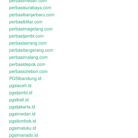
perbasimedan.com
perbasisurabaya.com
perbasibanjarbaru.com
perbasiblitar.com
perbasimagelang.com
perbasijambi.com
perbasiserang.com
perbasitangerang.com
perbasimalang.com
perbasidepok.com
perbasicirebon.com
PGSIbandung.id
pgsiaceh.id
pgsijambi.id
pgsibali.id
pgsijakarta.id
pgsimedan.id
pgsilombok.id
pgsimaluku.id
pgsimanado.id