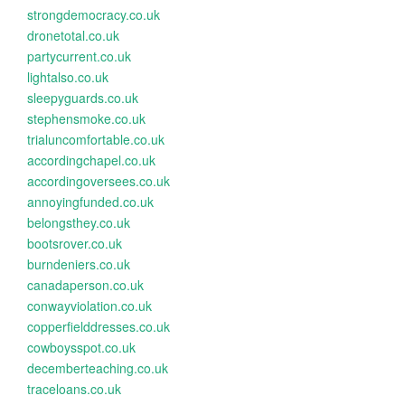
strongdemocracy.co.uk
dronetotal.co.uk
partycurrent.co.uk
lightalso.co.uk
sleepyguards.co.uk
stephensmoke.co.uk
trialuncomfortable.co.uk
accordingchapel.co.uk
accordingoversees.co.uk
annoyingfunded.co.uk
belongsthey.co.uk
bootsrover.co.uk
burndeniers.co.uk
canadaperson.co.uk
conwayviolation.co.uk
copperfielddresses.co.uk
cowboysspot.co.uk
decemberteaching.co.uk
traceloans.co.uk