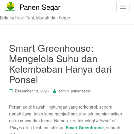
Panen Segar
T
o
Belanja Hasil Tani, Mudah dan Segar
g
g
l
e
Smart Greenhouse:
n
Mengelola Suhu dan
a
v
Kelembaban Hanya dari
i
Ponsel
g
a
t
Desember 10, 2025
admin_panensegar
i
o
Pertanian di bawah lingkungan yang terkontrol, seperti
n
rumah kaca, telah lama menjadi solusi untuk meminimalkan
risiko cuaca dan hama. Namun, era teknologi
Internet of
Things
(IoT) telah melahirkan
Smart Greenhouse
, sebuah