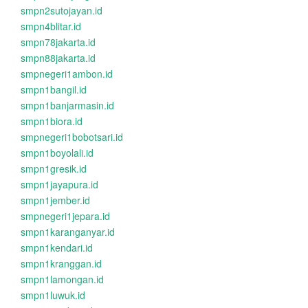
smpn2sutojayan.id
smpn4blitar.id
smpn78jakarta.id
smpn88jakarta.id
smpnegeri1ambon.id
smpn1bangil.id
smpn1banjarmasin.id
smpn1biora.id
smpnegeri1bobotsari.id
smpn1boyolali.id
smpn1gresik.id
smpn1jayapura.id
smpn1jember.id
smpnegeri1jepara.id
smpn1karanganyar.id
smpn1kendari.id
smpn1kranggan.id
smpn1lamongan.id
smpn1luwuk.id