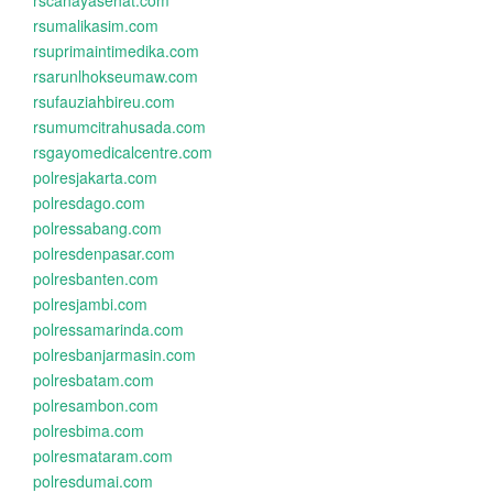
rscahayasehat.com
rsumalikasim.com
rsuprimaintimedika.com
rsarunlhokseumaw.com
rsufauziahbireu.com
rsumumcitrahusada.com
rsgayomedicalcentre.com
polresjakarta.com
polresdago.com
polressabang.com
polresdenpasar.com
polresbanten.com
polresjambi.com
polressamarinda.com
polresbanjarmasin.com
polresbatam.com
polresambon.com
polresbima.com
polresmataram.com
polresdumai.com