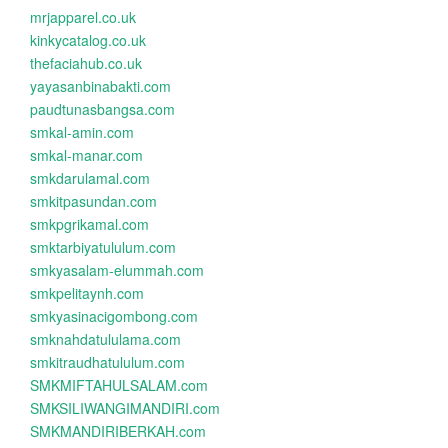
mrjapparel.co.uk
kinkycatalog.co.uk
thefaciahub.co.uk
yayasanbinabakti.com
paudtunasbangsa.com
smkal-amin.com
smkal-manar.com
smkdarulamal.com
smkitpasundan.com
smkpgrikamal.com
smktarbiyatululum.com
smkyasalam-elummah.com
smkpelitaynh.com
smkyasinacigombong.com
smknahdatululama.com
smkitraudhatululum.com
SMKMIFTAHULSALAM.com
SMKSILIWANGIMANDIRI.com
SMKMANDIRIBERKAH.com