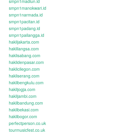
smpn1madiun.id
smpn1manokwari.id
smpn1narmada.id
smpn1pacitan.id
smpn1padang.id
smpn1pailangga.id
haklijakarta.com
haklilangsa.com
haklisabang.com
haklidenpasar.com
haklicilegon.com
hakliserang.com
haklibengkulu.com
haklijogja.com
haklijambi.com
haklibandung.com
haklibekasi.com
haklibogor.com
perfectperson.co.uk
tourmusicfest.co.uk