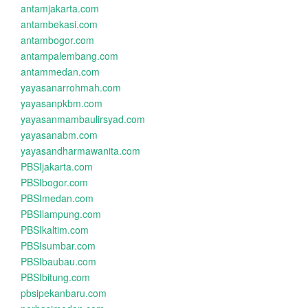
antamjakarta.com
antambekasi.com
antambogor.com
antampalembang.com
antammedan.com
yayasanarrohmah.com
yayasanpkbm.com
yayasanmambaulirsyad.com
yayasanabm.com
yayasandharmawanita.com
PBSIjakarta.com
PBSIbogor.com
PBSImedan.com
PBSIlampung.com
PBSIkaltim.com
PBSIsumbar.com
PBSIbaubau.com
PBSIbitung.com
pbsipekanbaru.com