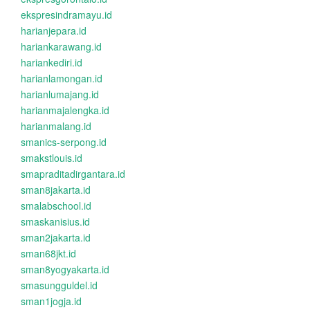
ekspresindramayu.id
harianjepara.id
hariankarawang.id
hariankediri.id
harianlamongan.id
harianlumajang.id
harianmajalengka.id
harianmalang.id
smanics-serpong.id
smakstlouis.id
smapraditadirgantara.id
sman8jakarta.id
smalabschool.id
smaskanisius.id
sman2jakarta.id
sman68jkt.id
sman8yogyakarta.id
smasungguldel.id
sman1jogja.id