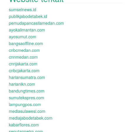
sumselnews.id
publikjabodetabek.id
pemudapancasilamedan.com
ayokalimantan.com
ayosumut.com
bangsaoffline.com
cnbcmedan.com
cnnmedan.com
cnnjakarta.com
cnbcjakarta.com
hariansumatra.com
harianikn.com
bandungtimes.com
sumutekspres.com
lampungpos.com
mediasulawesi.com
mediajabodetabek.com
kabarflores.com
seputarmetro.com