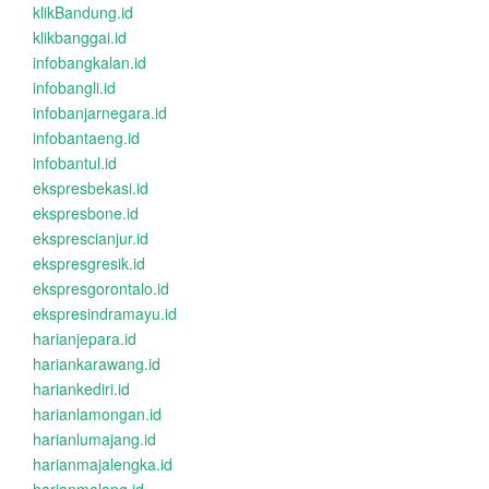
klikBandung.id
klikbanggai.id
infobangkalan.id
infobangli.id
infobanjarnegara.id
infobantaeng.id
infobantul.id
ekspresbekasi.id
ekspresbone.id
eksprescianjur.id
ekspresgresik.id
ekspresgorontalo.id
ekspresindramayu.id
harianjepara.id
hariankarawang.id
hariankediri.id
harianlamongan.id
harianlumajang.id
harianmajalengka.id