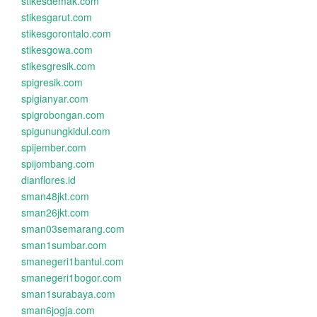
stikesdemak.com
stikesgarut.com
stikesgorontalo.com
stikesgowa.com
stikesgresik.com
spigresik.com
spigianyar.com
spigrobongan.com
spigunungkidul.com
spijember.com
spijombang.com
dianflores.id
sman48jkt.com
sman26jkt.com
sman03semarang.com
sman1sumbar.com
smanegeri1bantul.com
smanegeri1bogor.com
sman1surabaya.com
sman6jogja.com