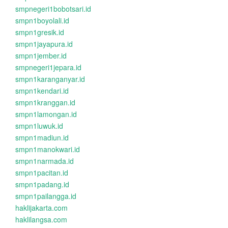
smpnegeri1bobotsari.id
smpn1boyolali.id
smpn1gresik.id
smpn1jayapura.id
smpn1jember.id
smpnegeri1jepara.id
smpn1karanganyar.id
smpn1kendari.id
smpn1kranggan.id
smpn1lamongan.id
smpn1luwuk.id
smpn1madiun.id
smpn1manokwari.id
smpn1narmada.id
smpn1pacitan.id
smpn1padang.id
smpn1pailangga.id
haklijakarta.com
haklilangsa.com