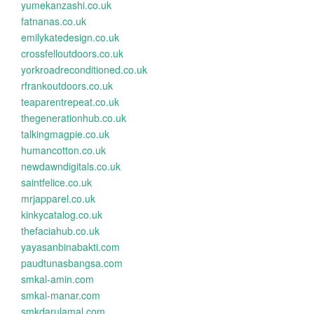
yumekanzashi.co.uk
fatnanas.co.uk
emilykatedesign.co.uk
crossfelloutdoors.co.uk
yorkroadreconditioned.co.uk
rfrankoutdoors.co.uk
teaparentrepeat.co.uk
thegenerationhub.co.uk
talkingmagpie.co.uk
humancotton.co.uk
newdawndigitals.co.uk
saintfelice.co.uk
mrjapparel.co.uk
kinkycatalog.co.uk
thefaciahub.co.uk
yayasanbinabakti.com
paudtunasbangsa.com
smkal-amin.com
smkal-manar.com
smkdarulamal.com