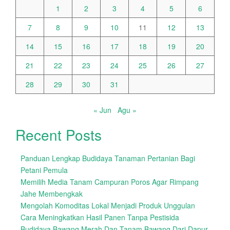
1
2
3
4
5
6
7
8
9
10
11
12
13
14
15
16
17
18
19
20
21
22
23
24
25
26
27
28
29
30
31
« Jun
Agu »
Recent Posts
Panduan Lengkap Budidaya Tanaman Pertanian Bagi
Petani Pemula
Memilih Media Tanam Campuran Poros Agar Rimpang
Jahe Membengkak
Mengolah Komoditas Lokal Menjadi Produk Unggulan
Cara Meningkatkan Hasil Panen Tanpa Pestisida
Budidaya Bawang Merah Dan Tanam Bawang Dari Dapur