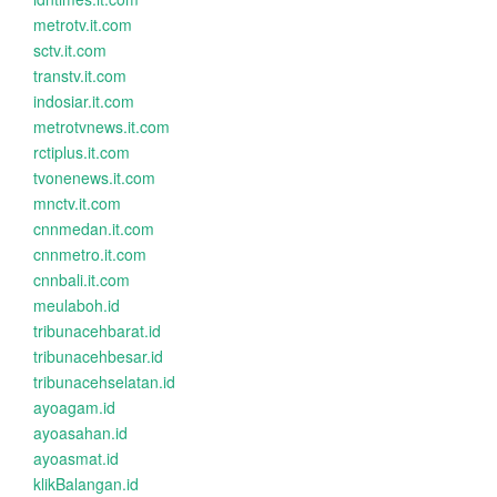
metrotv.it.com
sctv.it.com
transtv.it.com
indosiar.it.com
metrotvnews.it.com
rctiplus.it.com
tvonenews.it.com
mnctv.it.com
cnnmedan.it.com
cnnmetro.it.com
cnnbali.it.com
meulaboh.id
tribunacehbarat.id
tribunacehbesar.id
tribunacehselatan.id
ayoagam.id
ayoasahan.id
ayoasmat.id
klikBalangan.id