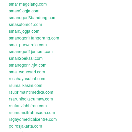
sma1magelang.com
sman9jogja.com
smanegeri3bandung.com
smasutomo1.com
sman5jogja.com
smanegeri1tangerang.com
sma1purworejo.com
smanegeri1jember.com
sman2bekasi.com
smanegeri47jkt.com
sma1wonosari.com
rscahayasehat.com
rsumalikasim.com
rsuprimaintimedika.com
rsarunlhokseumaw.com
rsufauziahbireu.com
rsumumcitrahusada.com
rsgayomedicalcentre.com
polresjakarta.com