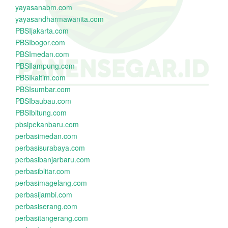
yayasanabm.com
yayasandharmawanita.com
PBSIjakarta.com
PBSIbogor.com
PBSImedan.com
PBSIlampung.com
PBSIkaltim.com
PBSIsumbar.com
PBSIbaubau.com
PBSIbitung.com
pbsipekanbaru.com
perbasimedan.com
perbasisurabaya.com
perbasibanjarbaru.com
perbasiblitar.com
perbasimagelang.com
perbasijambi.com
perbasiserang.com
perbasitangerang.com