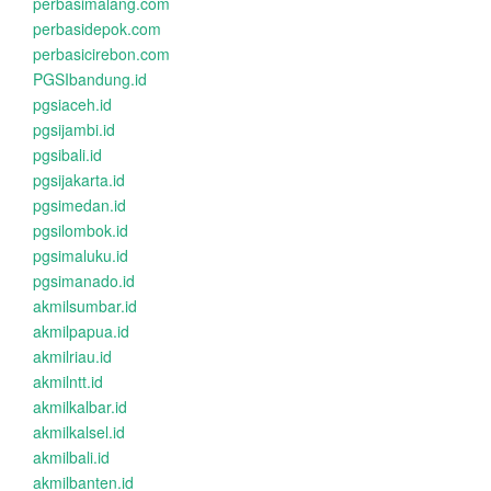
perbasimalang.com
perbasidepok.com
perbasicirebon.com
PGSIbandung.id
pgsiaceh.id
pgsijambi.id
pgsibali.id
pgsijakarta.id
pgsimedan.id
pgsilombok.id
pgsimaluku.id
pgsimanado.id
akmilsumbar.id
akmilpapua.id
akmilriau.id
akmilntt.id
akmilkalbar.id
akmilkalsel.id
akmilbali.id
akmilbanten.id