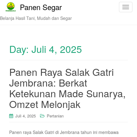
Panen Segar
T
o
Belanja Hasil Tani, Mudah dan Segar
g
g
l
e
Day:
Juli 4, 2025
n
a
v
Panen Raya Salak Gatri
i
Jembrana: Berkat
g
a
Ketekunan Made Sunarya,
t
i
Omzet Melonjak
o
n
Juli 4, 2025
Pertanian
Panen raya Salak Gatri di Jembrana tahun ini membawa