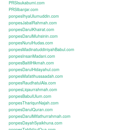
PRSIsukabumi.com
PRSIbanjar.com
ponpesIhyaUlumuddin.com
ponpesJabalRahmah.com
ponpesDarulKhairat.com
ponpesDarulMuhsinin.com
ponpesNurulHudas.com
ponpesMadinatuddiniyahBabul.com
ponpesInsanMadani.com
ponpesBaitilHikmah.com
ponpesDarulHidayahul.com
ponpesMafatihussaadah.com
ponpesRaudhatulAla.com
ponpesLiqaurrahmah.com
ponpesBabulUlum.com
ponpesThariqunNajah.com
ponpesDarulQuran.com
ponpesDarulMifathurrahmah.com
ponpesDayahSyaikhuna.com
ponpesTahfidzulQua.com