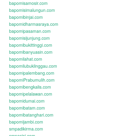
bapomisamosir.com
bapomisimalungun.com
bapomibinjai.com
bapomidharmasraya.com
bapomipasaman.com
bapomisijunjung.com
bapomibukittinggi.com
bapomibanyuasin.com
bapomilahat.com
bapomilubuklinggau.com
bapomipalembang.com
bapomiPrabumulih.com
bapomibengkalis.com
bapomipelalawan.com
bapomidumai.com
bapomibatam.com
bapomibatanghari.com
bapomijambi.com
smpadikirma.com
smpasisi.com