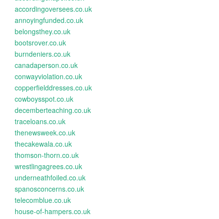
accordingoversees.co.uk
annoyingfunded.co.uk
belongsthey.co.uk
bootsrover.co.uk
burndeniers.co.uk
canadaperson.co.uk
conwayviolation.co.uk
copperfielddresses.co.uk
cowboysspot.co.uk
decemberteaching.co.uk
traceloans.co.uk
thenewsweek.co.uk
thecakewala.co.uk
thomson-thorn.co.uk
wrestlingagrees.co.uk
underneathfoiled.co.uk
spanosconcerns.co.uk
telecomblue.co.uk
house-of-hampers.co.uk