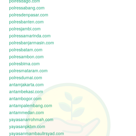
polresdago.com
polressabang.com
polresdenpasar.com
polresbanten.com
polresjambi.com
polressamarinda.com
polresbanjarmasin.com
polresbatam.com
polresambon.com
polresbima.com
polresmataram.com
polresdumai.com
antamjakarta.com
antambekasi.com
antambogor.com
antampalembang.com
antammedan.com
yayasanarrohmah.com
yayasanpkbm.com
yayasanmambaulirsyad.com