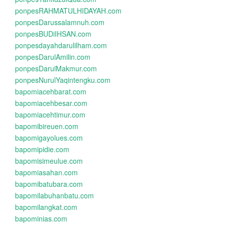
ponpesRAHMATULHIDAYAH.com
ponpesDarussalamnuh.com
ponpesBUDiIHSAN.com
ponpesdayahdarulilham.com
ponpesDarulAmilin.com
ponpesDarulMakmur.com
ponpesNurulYaqintengku.com
bapomiacehbarat.com
bapomiacehbesar.com
bapomiacehtimur.com
bapomibireuen.com
bapomigayolues.com
bapomipidie.com
bapomisimeulue.com
bapomiasahan.com
bapomibatubara.com
bapomilabuhanbatu.com
bapomilangkat.com
bapominias.com