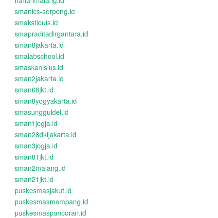
harianmalang.id
smanics-serpong.id
smakstlouis.id
smapraditadirgantara.id
sman8jakarta.id
smalabschool.id
smaskanisius.id
sman2jakarta.id
sman68jkt.id
sman8yogyakarta.id
smasungguldel.id
sman1jogja.id
sman28dkijakarta.id
sman3jogja.id
sman81jkt.id
sman2malang.id
sman21jkt.id
puskesmasjakut.id
puskesmasmampang.id
puskesmaspancoran.id