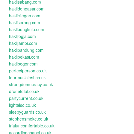
haklisabang.com
haklidenpasar.com
haklicilegon.com
hakliserang.com
haklibengkulu.com
haklijogja.com
haklijambi.com
haklibandung.com
haklibekasi.com
haklibogor.com
perfectperson.co.uk
tourmusicfest.co.uk
strongdemocracy.co.uk
dronetotal.co.uk
partycurrent.co.uk
lightalso.co.uk
sleepyguards.co.uk
stephensmoke.co.uk
trialuncomfortable.co.uk
accordingchapel.co.uk