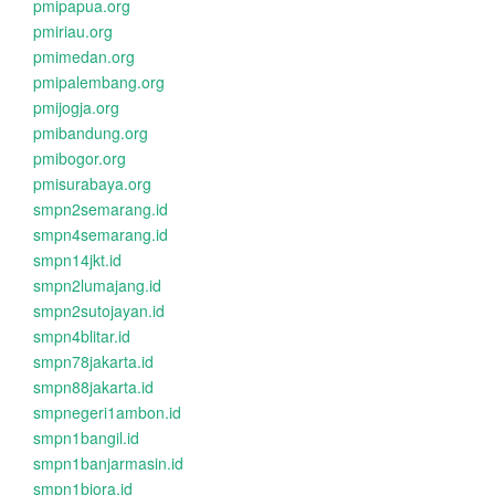
pmipapua.org
pmiriau.org
pmimedan.org
pmipalembang.org
pmijogja.org
pmibandung.org
pmibogor.org
pmisurabaya.org
smpn2semarang.id
smpn4semarang.id
smpn14jkt.id
smpn2lumajang.id
smpn2sutojayan.id
smpn4blitar.id
smpn78jakarta.id
smpn88jakarta.id
smpnegeri1ambon.id
smpn1bangil.id
smpn1banjarmasin.id
smpn1biora.id