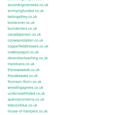
accordingoversees.co.uk
annoyingfunded.co.uk
belongsthey.co.uk
bootsrover.co.uk
burndeniers.co.uk
canadaperson.co.uk
conwayviolation.co.uk
copperfielddresses.co.uk
cowboysspot.co.uk
decemberteaching.co.uk
traceloans.co.uk
thenewsweek.co.uk
thecakewala.co.uk
thomson-thorn.co.uk
wrestlingagrees.co.uk
underneathfoiled.co.uk
spanosconcerns.co.uk
telecomblue.co.uk
house-of-hampers.co.uk