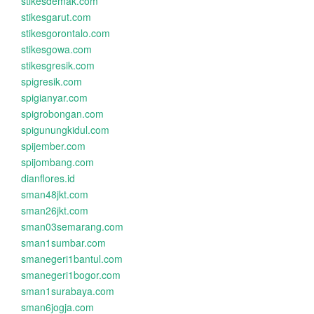
stikesdemak.com
stikesgarut.com
stikesgorontalo.com
stikesgowa.com
stikesgresik.com
spigresik.com
spigianyar.com
spigrobongan.com
spigunungkidul.com
spijember.com
spijombang.com
dianflores.id
sman48jkt.com
sman26jkt.com
sman03semarang.com
sman1sumbar.com
smanegeri1bantul.com
smanegeri1bogor.com
sman1surabaya.com
sman6jogja.com