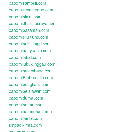
bapomisamosir.com
bapomisimalungun.com
bapomibinjai.com
bapomidharmasraya.com
bapomipasaman.com
bapomisijunjung.com
bapomibukittinggi.com
bapomibanyuasin.com
bapomilahat.com
bapomilubuklinggau.com
bapomipalembang.com
bapomiPrabumulih.com
bapomibengkalis.com
bapomipelalawan.com
bapomidumai.com
bapomibatam.com
bapomibatanghari.com
bapomijambi.com
smpadikirma.com
smpasisi.com