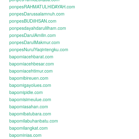
ponpesRAHMATULHIDAYAH.com
ponpesDarussalamnuh.com
ponpesBUDiIHSAN.com
ponpesdayahdarulilham.com
ponpesDarulAmilin.com
ponpesDarulMakmur.com
ponpesNurulYaqintengku.com
bapomiacehbarat.com
bapomiacehbesar.com
bapomiacehtimur.com
bapomibireuen.com
bapomigayolues.com
bapomipidie.com
bapomisimeulue.com
bapomiasahan.com
bapomibatubara.com
bapomilabuhanbatu.com
bapomilangkat.com
bapominias.com