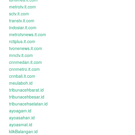
metrotv.it.com
sctv.it.com
transtv.it.com
indosiar.it.com
metrotvnews.it.com
rctiplus.it.com
tvonenews.it.com
mnctv.it.com
cnnmedan.it.com
cnnmetro.it.com
cnnbali.it.com
meulaboh.id
tribunacehbarat.id
tribunacehbesar.id
tribunacehselatan.id
ayoagam.id
ayoasahan.id
ayoasmat.id
klikBalangan.id