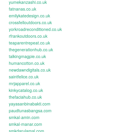
yumekanzashi.co.uk
fatnanas.co.uk
emilykatedesign.co.uk
crossfelloutdoors.co.uk
yorkroadreconditioned.co.uk
rfrankoutdoors.co.uk
teaparentrepeat.co.uk
thegenerationhub.co.uk
talkingmagpie.co.uk
humancotton.co.uk
newdawndigitals.co.uk
saintfelice.co.uk
mrjapparel.co.uk
kinkycatalog.co.uk
thefaciahub.co.uk
yayasanbinabakti.com
paudtunasbangsa.com
smkal-amin.com
smkal-manar.com
smkdarulamal.com