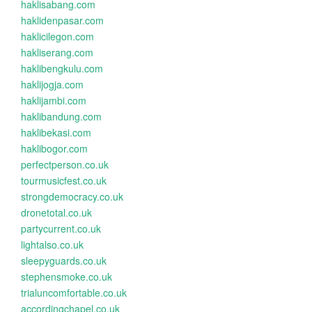
haklisabang.com
haklidenpasar.com
haklicilegon.com
hakliserang.com
haklibengkulu.com
haklijogja.com
haklijambi.com
haklibandung.com
haklibekasi.com
haklibogor.com
perfectperson.co.uk
tourmusicfest.co.uk
strongdemocracy.co.uk
dronetotal.co.uk
partycurrent.co.uk
lightalso.co.uk
sleepyguards.co.uk
stephensmoke.co.uk
trialuncomfortable.co.uk
accordingchapel.co.uk