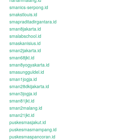
harianmalang.id
smanics-serpong.id
smakstlouis.id
smapraditadirgantara.id
sman8jakarta.id
smalabschool.id
smaskanisius.id
sman2jakarta.id
sman68jkt.id
sman8yogyakarta.id
smasungguldel.id
sman1jogja.id
sman28dkijakarta.id
sman3jogja.id
sman81jkt.id
sman2malang.id
sman21jkt.id
puskesmasjakut.id
puskesmasmampang.id
puskesmaspancoran.id