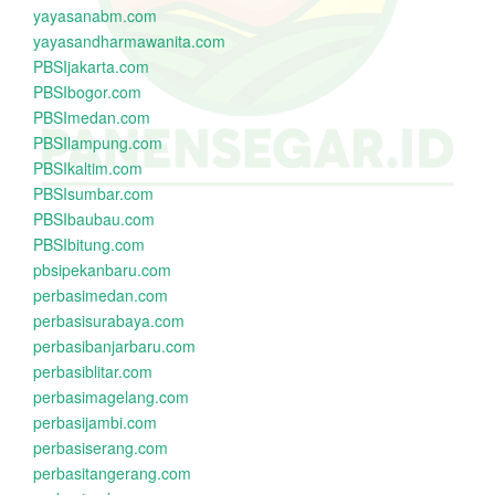
yayasanabm.com
yayasandharmawanita.com
PBSIjakarta.com
PBSIbogor.com
PBSImedan.com
PBSIlampung.com
PBSIkaltim.com
PBSIsumbar.com
PBSIbaubau.com
PBSIbitung.com
pbsipekanbaru.com
perbasimedan.com
perbasisurabaya.com
perbasibanjarbaru.com
perbasiblitar.com
perbasimagelang.com
perbasijambi.com
perbasiserang.com
perbasitangerang.com