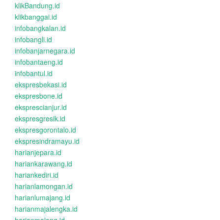
klikBandung.id
klikbanggai.id
infobangkalan.id
infobangli.id
infobanjarnegara.id
infobantaeng.id
infobantul.id
ekspresbekasi.id
ekspresbone.id
eksprescianjur.id
ekspresgresik.id
ekspresgorontalo.id
ekspresindramayu.id
harianjepara.id
hariankarawang.id
hariankediri.id
harianlamongan.id
harianlumajang.id
harianmajalengka.id