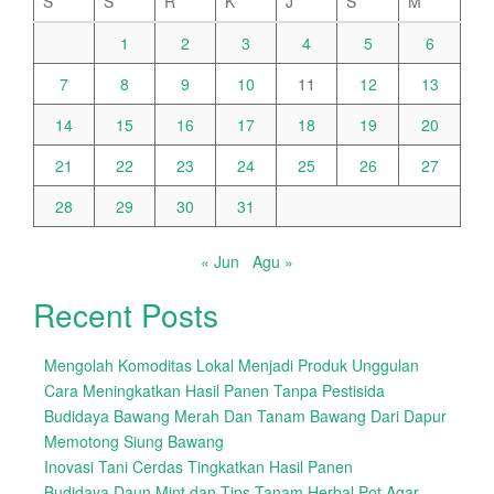
S
S
R
K
J
S
M
1
2
3
4
5
6
7
8
9
10
11
12
13
14
15
16
17
18
19
20
21
22
23
24
25
26
27
28
29
30
31
« Jun
Agu »
Recent Posts
Mengolah Komoditas Lokal Menjadi Produk Unggulan
Cara Meningkatkan Hasil Panen Tanpa Pestisida
Budidaya Bawang Merah Dan Tanam Bawang Dari Dapur
Memotong Siung Bawang
Inovasi Tani Cerdas Tingkatkan Hasil Panen
Budidaya Daun Mint dan Tips Tanam Herbal Pot Agar