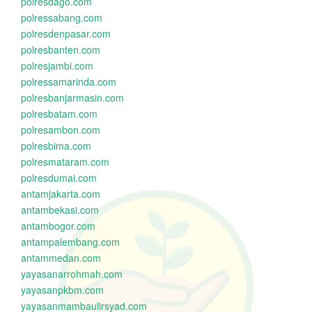
polresdago.com
polressabang.com
polresdenpasar.com
polresbanten.com
polresjambi.com
polressamarinda.com
polresbanjarmasin.com
polresbatam.com
polresambon.com
polresbima.com
polresmataram.com
polresdumai.com
antamjakarta.com
antambekasi.com
antambogor.com
antampalembang.com
antammedan.com
yayasanarrohmah.com
yayasanpkbm.com
yayasanmambaulirsyad.com