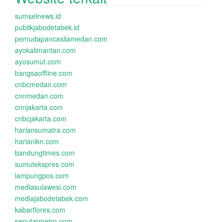
sumselnews.id
publikjabodetabek.id
pemudapancasilamedan.com
ayokalimantan.com
ayosumut.com
bangsaoffline.com
cnbcmedan.com
cnnmedan.com
cnnjakarta.com
cnbcjakarta.com
hariansumatra.com
harianikn.com
bandungtimes.com
sumutekspres.com
lampungpos.com
mediasulawesi.com
mediajabodetabek.com
kabarflores.com
seputarmetro.com