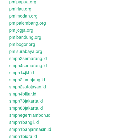
pmipapua.org
pmiriau.org
pmimedan.org
pmipalembang.org
pmijogja.org
pmibandung.org
pmibogor.org
pmisurabaya.org
smpn2semarang.id
smpn4semarang.id
smpn14jkt.id
smpn2lumajang.id
smpn2sutojayan.id
smpn4blitar.id
smpn78jakarta.id
smpn88jakarta.id
smpnegeri1ambon.id
smpn1bangil.id
smpn1banjarmasin.id
smpn1biora.id