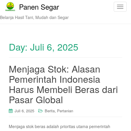
Panen Segar
T
o
Belanja Hasil Tani, Mudah dan Segar
g
g
l
e
Day:
Juli 6, 2025
n
a
v
Menjaga Stok: Alasan
i
Pemerintah Indonesia
g
a
Harus Membeli Beras dari
t
i
Pasar Global
o
n
,
Juli 6, 2025
Berita
Pertanian
Menjaga stok beras adalah prioritas utama pemerintah