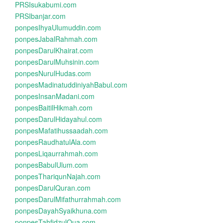
PRSIsukabumi.com
PRSIbanjar.com
ponpesIhyaUlumuddin.com
ponpesJabalRahmah.com
ponpesDarulKhairat.com
ponpesDarulMuhsinin.com
ponpesNurulHudas.com
ponpesMadinatuddiniyahBabul.com
ponpesInsanMadani.com
ponpesBaitilHikmah.com
ponpesDarulHidayahul.com
ponpesMafatihussaadah.com
ponpesRaudhatulAla.com
ponpesLiqaurrahmah.com
ponpesBabulUlum.com
ponpesThariqunNajah.com
ponpesDarulQuran.com
ponpesDarulMifathurrahmah.com
ponpesDayahSyaikhuna.com
ponpesTahfidzulQua.com