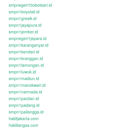
smpnegeri1bobotsari.id
smpn1boyolali.id
smpn1gresik.id
smpn1jayapura.id
smpn1jember.id
smpnegeri1jepara.id
smpn1karanganyar.id
smpn1kendari.id
smpn1kranggan.id
smpn1lamongan.id
smpn1luwuk.id
smpn1madiun.id
smpn1manokwari.id
smpn1narmada.id
smpn1pacitan.id
smpn1padang.id
smpn1pailangga.id
haklijakarta.com
haklilangsa.com