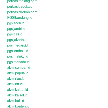
perbasimalang.com
perbasidepok.com
perbasicirebon.com
PGSIbandung.id
pgsiaceh.id
pgsijambi.id
pgsibali.id
pgsijakarta.id
pgsimedan.id
pgsilombok.id
pgsimaluku.id
pgsimanado.id
akmilsumbar.id
akmilpapua.id
akmilriau.id
akmilntt.id
akmilkalbar.id
akmilkalsel.id
akmilbali.id
akmilbanten.id