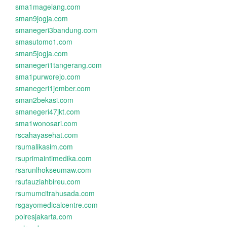
sma1magelang.com
sman9jogja.com
smanegeri3bandung.com
smasutomo1.com
sman5jogja.com
smanegeri1tangerang.com
sma1purworejo.com
smanegeri1jember.com
sman2bekasi.com
smanegeri47jkt.com
sma1wonosari.com
rscahayasehat.com
rsumalikasim.com
rsuprimaintimedika.com
rsarunlhokseumaw.com
rsufauziahbireu.com
rsumumcitrahusada.com
rsgayomedicalcentre.com
polresjakarta.com