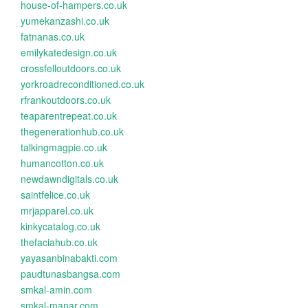
house-of-hampers.co.uk
yumekanzashi.co.uk
fatnanas.co.uk
emilykatedesign.co.uk
crossfelloutdoors.co.uk
yorkroadreconditioned.co.uk
rfrankoutdoors.co.uk
teaparentrepeat.co.uk
thegenerationhub.co.uk
talkingmagpie.co.uk
humancotton.co.uk
newdawndigitals.co.uk
saintfelice.co.uk
mrjapparel.co.uk
kinkycatalog.co.uk
thefaciahub.co.uk
yayasanbinabakti.com
paudtunasbangsa.com
smkal-amin.com
smkal-manar.com