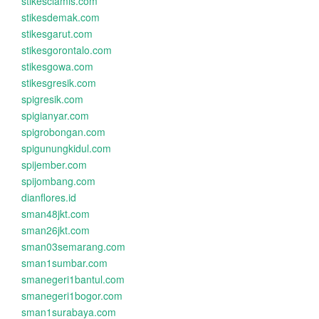
stikesciamis.com
stikesdemak.com
stikesgarut.com
stikesgorontalo.com
stikesgowa.com
stikesgresik.com
spigresik.com
spigianyar.com
spigrobongan.com
spigunungkidul.com
spijember.com
spijombang.com
dianflores.id
sman48jkt.com
sman26jkt.com
sman03semarang.com
sman1sumbar.com
smanegeri1bantul.com
smanegeri1bogor.com
sman1surabaya.com