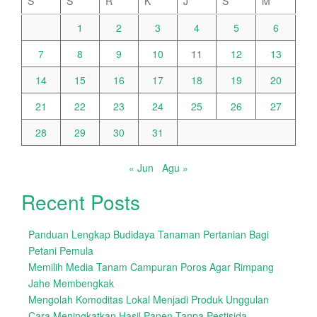
S
S
R
K
J
S
M
1
2
3
4
5
6
7
8
9
10
11
12
13
14
15
16
17
18
19
20
21
22
23
24
25
26
27
28
29
30
31
« Jun
Agu »
Recent Posts
Panduan Lengkap Budidaya Tanaman Pertanian Bagi
Petani Pemula
Memilih Media Tanam Campuran Poros Agar Rimpang
Jahe Membengkak
Mengolah Komoditas Lokal Menjadi Produk Unggulan
Cara Meningkatkan Hasil Panen Tanpa Pestisida