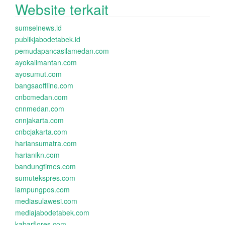
Website terkait
sumselnews.id
publikjabodetabek.id
pemudapancasilamedan.com
ayokalimantan.com
ayosumut.com
bangsaoffline.com
cnbcmedan.com
cnnmedan.com
cnnjakarta.com
cnbcjakarta.com
hariansumatra.com
harianikn.com
bandungtimes.com
sumutekspres.com
lampungpos.com
mediasulawesi.com
mediajabodetabek.com
kabarflores.com