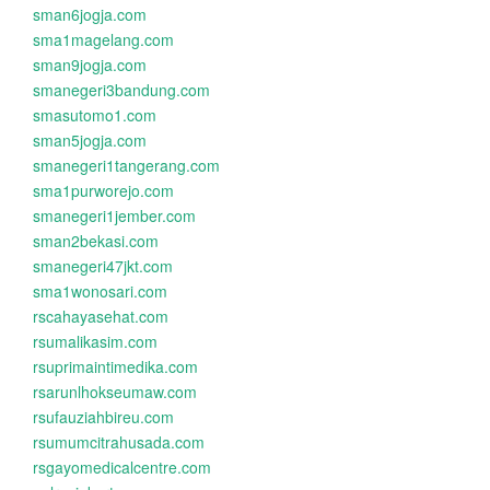
sman6jogja.com
sma1magelang.com
sman9jogja.com
smanegeri3bandung.com
smasutomo1.com
sman5jogja.com
smanegeri1tangerang.com
sma1purworejo.com
smanegeri1jember.com
sman2bekasi.com
smanegeri47jkt.com
sma1wonosari.com
rscahayasehat.com
rsumalikasim.com
rsuprimaintimedika.com
rsarunlhokseumaw.com
rsufauziahbireu.com
rsumumcitrahusada.com
rsgayomedicalcentre.com