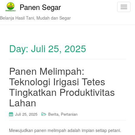
Panen Segar
T
o
Belanja Hasil Tani, Mudah dan Segar
g
g
l
e
Day:
Juli 25, 2025
n
a
v
Panen Melimpah:
i
Teknologi Irigasi Tetes
g
a
Tingkatkan Produktivitas
t
i
Lahan
o
n
,
Juli 25, 2025
Berita
Pertanian
Mewujudkan panen melimpah adalah impian setiap petani.