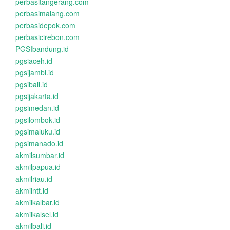
perbasitangerang.com
perbasimalang.com
perbasidepok.com
perbasicirebon.com
PGSIbandung.id
pgsiaceh.id
pgsijambi.id
pgsibali.id
pgsijakarta.id
pgsimedan.id
pgsilombok.id
pgsimaluku.id
pgsimanado.id
akmilsumbar.id
akmilpapua.id
akmilriau.id
akmilntt.id
akmilkalbar.id
akmilkalsel.id
akmilbali.id