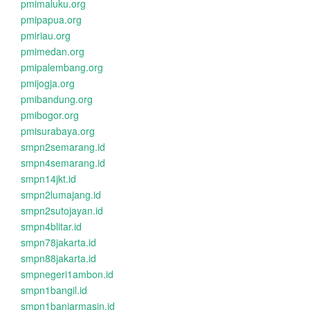
pmimaluku.org
pmipapua.org
pmiriau.org
pmimedan.org
pmipalembang.org
pmijogja.org
pmibandung.org
pmibogor.org
pmisurabaya.org
smpn2semarang.id
smpn4semarang.id
smpn14jkt.id
smpn2lumajang.id
smpn2sutojayan.id
smpn4blitar.id
smpn78jakarta.id
smpn88jakarta.id
smpnegeri1ambon.id
smpn1bangil.id
smpn1banjarmasin.id