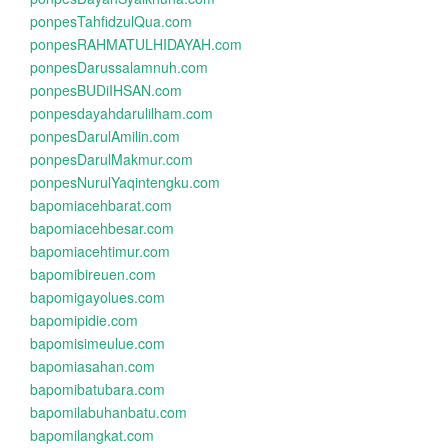
ponpesTahfidzulQua.com
ponpesRAHMATULHIDAYAH.com
ponpesDarussalamnuh.com
ponpesBUDiIHSAN.com
ponpesdayahdarulilham.com
ponpesDarulAmilin.com
ponpesDarulMakmur.com
ponpesNurulYaqintengku.com
bapomiacehbarat.com
bapomiacehbesar.com
bapomiacehtimur.com
bapomibireuen.com
bapomigayolues.com
bapomipidie.com
bapomisimeulue.com
bapomiasahan.com
bapomibatubara.com
bapomilabuhanbatu.com
bapomilangkat.com