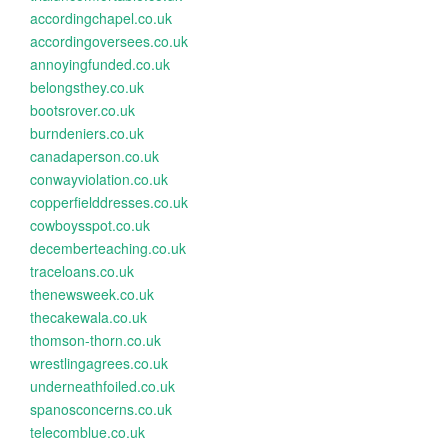
accordingchapel.co.uk
accordingoversees.co.uk
annoyingfunded.co.uk
belongsthey.co.uk
bootsrover.co.uk
burndeniers.co.uk
canadaperson.co.uk
conwayviolation.co.uk
copperfielddresses.co.uk
cowboysspot.co.uk
decemberteaching.co.uk
traceloans.co.uk
thenewsweek.co.uk
thecakewala.co.uk
thomson-thorn.co.uk
wrestlingagrees.co.uk
underneathfoiled.co.uk
spanosconcerns.co.uk
telecomblue.co.uk