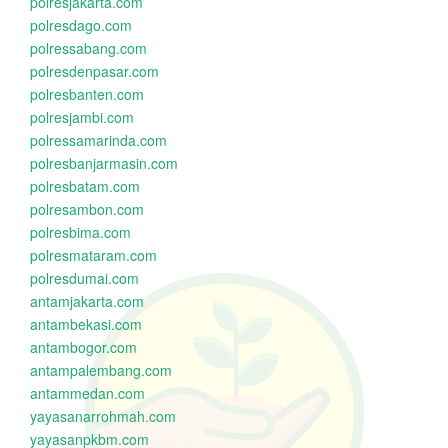
polresjakarta.com
polresdago.com
polressabang.com
polresdenpasar.com
polresbanten.com
polresjambi.com
polressamarinda.com
polresbanjarmasin.com
polresbatam.com
polresambon.com
polresbima.com
polresmataram.com
polresdumai.com
antamjakarta.com
antambekasi.com
antambogor.com
antampalembang.com
antammedan.com
yayasanarrohmah.com
yayasanpkbm.com