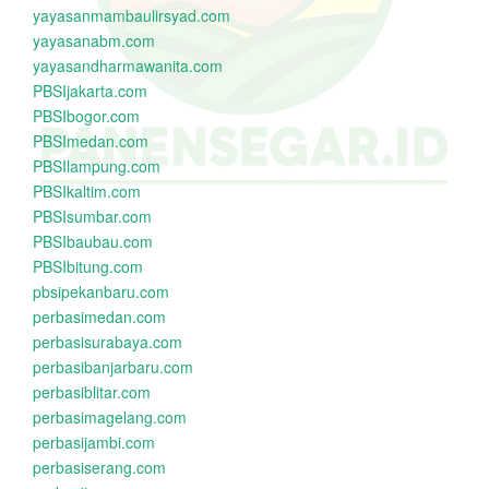
yayasanmambaulirsyad.com
yayasanabm.com
yayasandharmawanita.com
PBSIjakarta.com
PBSIbogor.com
PBSImedan.com
PBSIlampung.com
PBSIkaltim.com
PBSIsumbar.com
PBSIbaubau.com
PBSIbitung.com
pbsipekanbaru.com
perbasimedan.com
perbasisurabaya.com
perbasibanjarbaru.com
perbasiblitar.com
perbasimagelang.com
perbasijambi.com
perbasiserang.com