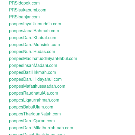
PRSIdepok.com
PRSIsukabumi.com
PRSIbanjar.com
ponpesIhyaUlumuddin.com
ponpesJabalRahmah.com
ponpesDarulKhairat.com
ponpesDarulMuhsinin.com
ponpesNurulHudas.com
ponpesMadinatuddiniyahBabul.com
ponpesInsanMadani.com
ponpesBaitilHikmah.com
ponpesDarulHidayahul.com
ponpesMafatihussaadah.com
ponpesRaudhatulAla.com
ponpesLiqaurrahmah.com
ponpesBabulUlum.com
ponpesThariqunNajah.com
ponpesDarulQuran.com
ponpesDarulMifathurrahmah.com
ponpesDayahSyaikhuna.com