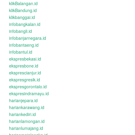
klikBalangan.id
klikBandung.id
klikbanggai.id
infobangkalan.id
infobangli.id
infobanjarnegara.id
infobantaeng.id
infobantul.id
ekspresbekasi.id
ekspresbone.id
eksprescianjur.id
ekspresgresik.id
ekspresgorontalo.id
ekspresindramayu.id
harianjepara.id
hariankarawang.id
hariankediri.id
harianlamongan.id
harianlumajang.id