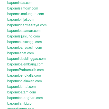
bapominias.com
bapomisamosir.com
bapomisimalungun.com
bapomibinjai.com
bapomidharmasraya.com
bapomipasaman.com
bapomisijunjung.com
bapomibukittinggi.com
bapomibanyuasin.com
bapomilahat.com
bapomilubuklinggau.com
bapomipalembang.com
bapomiPrabumulih.com
bapomibengkalis.com
bapomipelalawan.com
bapomidumai.com
bapomibatam.com
bapomibatanghari.com
bapomijambi.com
smpadikirma.com