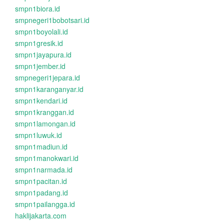
smpn1biora.id
smpnegeri1bobotsari.id
smpn1boyolali.id
smpn1gresik.id
smpn1jayapura.id
smpn1jember.id
smpnegeri1jepara.id
smpn1karanganyar.id
smpn1kendari.id
smpn1kranggan.id
smpn1lamongan.id
smpn1luwuk.id
smpn1madiun.id
smpn1manokwari.id
smpn1narmada.id
smpn1pacitan.id
smpn1padang.id
smpn1pailangga.id
haklijakarta.com