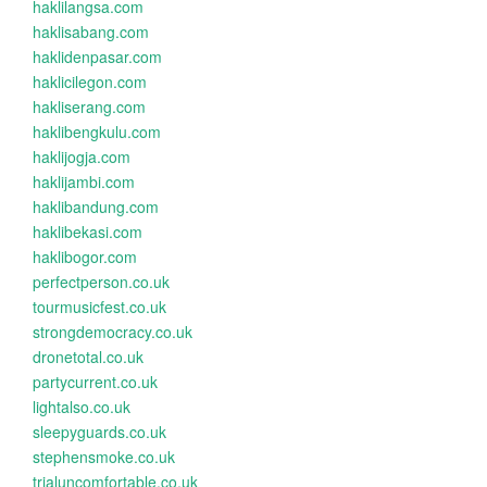
haklilangsa.com
haklisabang.com
haklidenpasar.com
haklicilegon.com
hakliserang.com
haklibengkulu.com
haklijogja.com
haklijambi.com
haklibandung.com
haklibekasi.com
haklibogor.com
perfectperson.co.uk
tourmusicfest.co.uk
strongdemocracy.co.uk
dronetotal.co.uk
partycurrent.co.uk
lightalso.co.uk
sleepyguards.co.uk
stephensmoke.co.uk
trialuncomfortable.co.uk