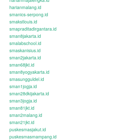
harianmajalengka.id
harianmalang.id
smanics-serpong.id
smakstlouis.id
smapraditadirgantara.id
sman8jakarta.id
smalabschool.id
smaskanisius.id
sman2jakarta.id
sman68jkt.id
sman8yogyakarta.id
smasungguldel.id
sman1jogja.id
sman28dkijakarta.id
sman3jogja.id
sman81jkt.id
sman2malang.id
sman21jkt.id
puskesmasjakut.id
puskesmasmampang.id