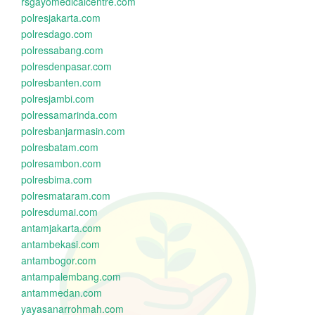
rsgayomedicalcentre.com
polresjakarta.com
polresdago.com
polressabang.com
polresdenpasar.com
polresbanten.com
polresjambi.com
polressamarinda.com
polresbanjarmasin.com
polresbatam.com
polresambon.com
polresbima.com
polresmataram.com
polresdumai.com
antamjakarta.com
antambekasi.com
antambogor.com
antampalembang.com
antammedan.com
yayasanarrohmah.com