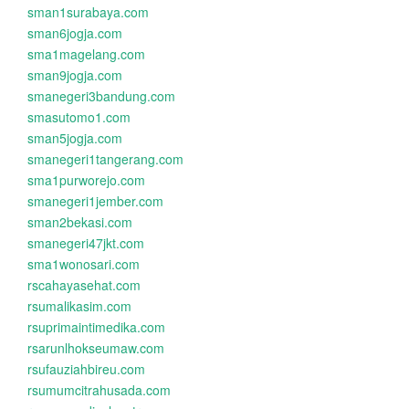
sman1surabaya.com
sman6jogja.com
sma1magelang.com
sman9jogja.com
smanegeri3bandung.com
smasutomo1.com
sman5jogja.com
smanegeri1tangerang.com
sma1purworejo.com
smanegeri1jember.com
sman2bekasi.com
smanegeri47jkt.com
sma1wonosari.com
rscahayasehat.com
rsumalikasim.com
rsuprimaintimedika.com
rsarunlhokseumaw.com
rsufauziahbireu.com
rsumumcitrahusada.com