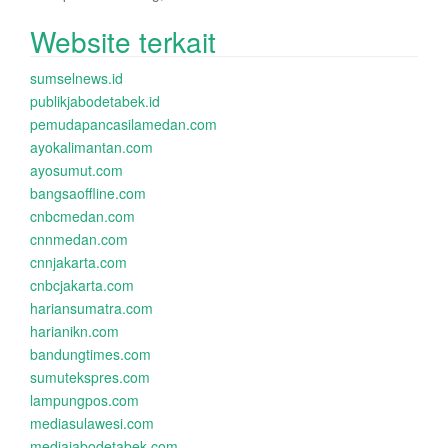
Website terkait
sumselnews.id
publikjabodetabek.id
pemudapancasilamedan.com
ayokalimantan.com
ayosumut.com
bangsaoffline.com
cnbcmedan.com
cnnmedan.com
cnnjakarta.com
cnbcjakarta.com
hariansumatra.com
harianikn.com
bandungtimes.com
sumutekspres.com
lampungpos.com
mediasulawesi.com
mediajabodetabek.com