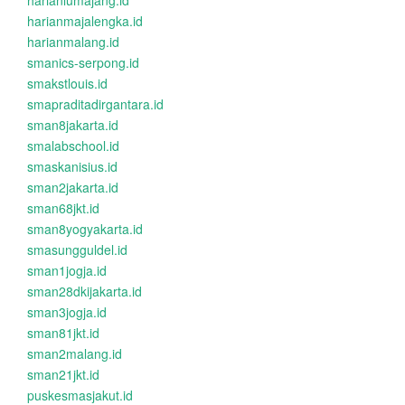
harianlumajang.id
harianmajalengka.id
harianmalang.id
smanics-serpong.id
smakstlouis.id
smapraditadirgantara.id
sman8jakarta.id
smalabschool.id
smaskanisius.id
sman2jakarta.id
sman68jkt.id
sman8yogyakarta.id
smasungguldel.id
sman1jogja.id
sman28dkijakarta.id
sman3jogja.id
sman81jkt.id
sman2malang.id
sman21jkt.id
puskesmasjakut.id