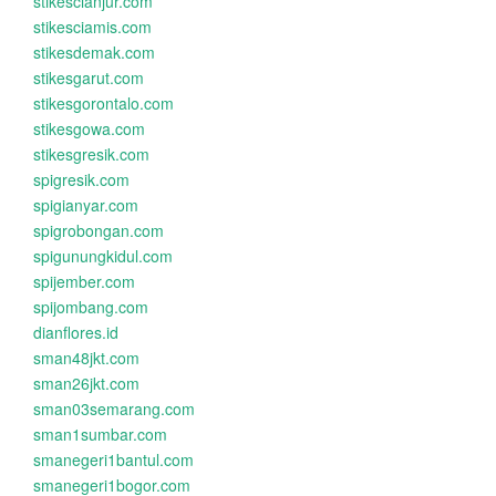
stikescianjur.com
stikesciamis.com
stikesdemak.com
stikesgarut.com
stikesgorontalo.com
stikesgowa.com
stikesgresik.com
spigresik.com
spigianyar.com
spigrobongan.com
spigunungkidul.com
spijember.com
spijombang.com
dianflores.id
sman48jkt.com
sman26jkt.com
sman03semarang.com
sman1sumbar.com
smanegeri1bantul.com
smanegeri1bogor.com