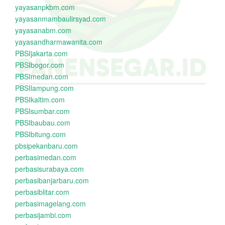
yayasanpkbm.com
yayasanmambaulirsyad.com
yayasanabm.com
yayasandharmawanita.com
PBSIjakarta.com
PBSIbogor.com
PBSImedan.com
PBSIlampung.com
PBSIkaltim.com
PBSIsumbar.com
PBSIbaubau.com
PBSIbitung.com
pbsipekanbaru.com
perbasimedan.com
perbasisurabaya.com
perbasibanjarbaru.com
perbasiblitar.com
perbasimagelang.com
perbasijambi.com