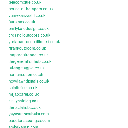
telecomblue.co.uk
house-of-hampers.co.uk
yumekanzashi.co.uk
fatnanas.co.uk
emilykatedesign.co.uk
crossfelloutdoors.co.uk
yorkroadreconditioned.co.uk
rfrankoutdoors.co.uk
teaparentrepeat.co.uk
thegenerationhub.co.uk
talkingmagpie.co.uk
humancotton.co.uk
newdawndigitals.co.uk
saintfelice.co.uk
mrjapparel.co.uk
kinkycatalog.co.uk
thefaciahub.co.uk
yayasanbinabakti.com
paudtunasbangsa.com
smkal-amin.com