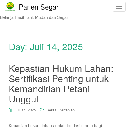
Panen Segar
T
o
Belanja Hasil Tani, Mudah dan Segar
g
g
l
e
Day:
Juli 14, 2025
n
a
v
Kepastian Hukum Lahan:
i
Sertifikasi Penting untuk
g
a
Kemandirian Petani
t
i
Unggul
o
n
,
Juli 14, 2025
Berita
Pertanian
Kepastian hukum lahan adalah fondasi utama bagi