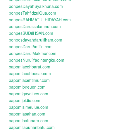
ponpesDayahSyaikhuna.com
ponpesTahfidzulQua.com
ponpesRAHMATULHIDAYAH.com
ponpesDarussalamnuh.com
ponpesBUDiIHSAN.com
ponpesdayahdarulilham.com
ponpesDarulAmilin.com
ponpesDarulMakmur.com
ponpesNurulYaqintengku.com
bapomiacehbarat.com
bapomiacehbesar.com
bapomiacehtimur.com
bapomibireuen.com
bapomigayolues.com
bapomipidie.com
bapomisimeulue.com
bapomiasahan.com
bapomibatubara.com
bapomilabuhanbatu.com