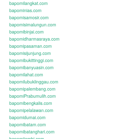
bapomilangkat.com
bapominias.com
bapomisamosir.com
bapomisimalungun.com
bapomibinjai.com
bapomidharmasraya.com
bapomipasaman.com
bapomisijunjung.com
bapomibukittinggi.com
bapomibanyuasin.com
bapomilahat.com
bapomilubuklinggau.com
bapomipalembang.com
bapomiPrabumulih.com
bapomibengkalis.com
bapomipelalawan.com
bapomidumai.com
bapomibatam.com
bapomibatanghari.com
bapomijambi.com