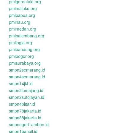
pmigorontalo.org
pmimaluku.org
pmipapua.org
pmiriau.org
pmimedan.org
pmipalembang.org
pmijogja.org
pmibandung.org
pmibogor.org
pmisurabaya.org
smpn2semarang.id
smpn4semarang.id
smpn14jkt.id
smpn2lumajang.id
smpn2sutojayan.id
smpn4blitar.id
smpn78jakarta.id
smpn88jakarta.id
smpnegeri1ambon.id
smpn1bangil.id