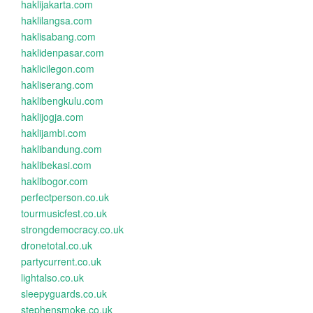
haklijakarta.com
haklilangsa.com
haklisabang.com
haklidenpasar.com
haklicilegon.com
hakliserang.com
haklibengkulu.com
haklijogja.com
haklijambi.com
haklibandung.com
haklibekasi.com
haklibogor.com
perfectperson.co.uk
tourmusicfest.co.uk
strongdemocracy.co.uk
dronetotal.co.uk
partycurrent.co.uk
lightalso.co.uk
sleepyguards.co.uk
stephensmoke.co.uk