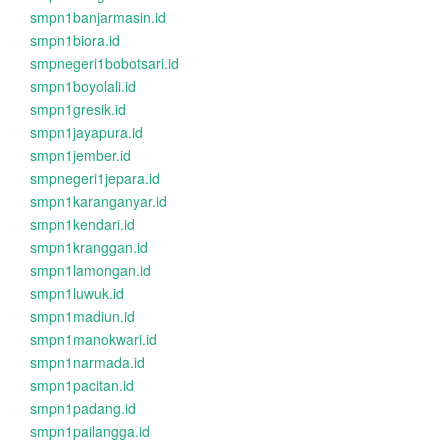
smpn1banjarmasin.id
smpn1biora.id
smpnegeri1bobotsari.id
smpn1boyolali.id
smpn1gresik.id
smpn1jayapura.id
smpn1jember.id
smpnegeri1jepara.id
smpn1karanganyar.id
smpn1kendari.id
smpn1kranggan.id
smpn1lamongan.id
smpn1luwuk.id
smpn1madiun.id
smpn1manokwari.id
smpn1narmada.id
smpn1pacitan.id
smpn1padang.id
smpn1pailangga.id