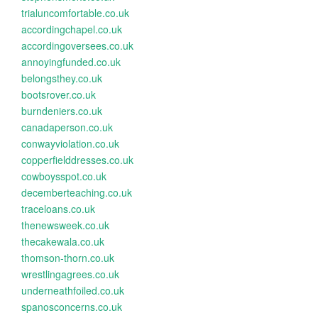
trialuncomfortable.co.uk
accordingchapel.co.uk
accordingoversees.co.uk
annoyingfunded.co.uk
belongsthey.co.uk
bootsrover.co.uk
burndeniers.co.uk
canadaperson.co.uk
conwayviolation.co.uk
copperfielddresses.co.uk
cowboysspot.co.uk
decemberteaching.co.uk
traceloans.co.uk
thenewsweek.co.uk
thecakewala.co.uk
thomson-thorn.co.uk
wrestlingagrees.co.uk
underneathfoiled.co.uk
spanosconcerns.co.uk