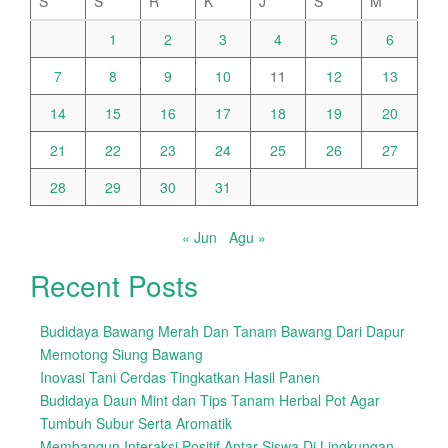
S
S
R
K
J
S
M
1
2
3
4
5
6
7
8
9
10
11
12
13
14
15
16
17
18
19
20
21
22
23
24
25
26
27
28
29
30
31
« Jun
Agu »
Recent Posts
Budidaya Bawang Merah Dan Tanam Bawang Dari Dapur
Memotong Siung Bawang
Inovasi Tani Cerdas Tingkatkan Hasil Panen
Budidaya Daun Mint dan Tips Tanam Herbal Pot Agar
Tumbuh Subur Serta Aromatik
Membangun Interaksi Positif Antar Siswa Di Lingkungan