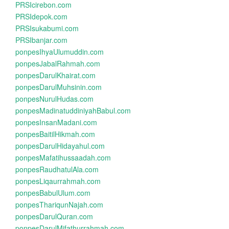
PRSIcirebon.com
PRSIdepok.com
PRSIsukabumi.com
PRSIbanjar.com
ponpesIhyaUlumuddin.com
ponpesJabalRahmah.com
ponpesDarulKhairat.com
ponpesDarulMuhsinin.com
ponpesNurulHudas.com
ponpesMadinatuddiniyahBabul.com
ponpesInsanMadani.com
ponpesBaitilHikmah.com
ponpesDarulHidayahul.com
ponpesMafatihussaadah.com
ponpesRaudhatulAla.com
ponpesLiqaurrahmah.com
ponpesBabulUlum.com
ponpesThariqunNajah.com
ponpesDarulQuran.com
ponpesDarulMifathurrahmah.com