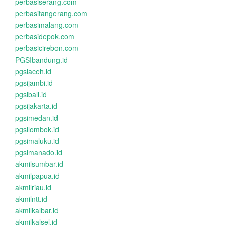
perbasiserang.com
perbasitangerang.com
perbasimalang.com
perbasidepok.com
perbasicirebon.com
PGSIbandung.id
pgsiaceh.id
pgsijambi.id
pgsibali.id
pgsijakarta.id
pgsimedan.id
pgsilombok.id
pgsimaluku.id
pgsimanado.id
akmilsumbar.id
akmilpapua.id
akmilriau.id
akmilntt.id
akmilkalbar.id
akmilkalsel.id