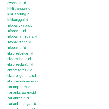
ayoasmat.id
klikBalangan.id
klikBandung.id
klikbanggai.id
infobangkalan.id
infobangli.id
infobanjarnegara.id
infobantaeng.id
infobantul.id
ekspresbekasi.id
ekspresbone.id
eksprescianjur.id
ekspresgresik.id
ekspresgorontalo.id
ekspresindramayu.id
harianjepara.id
hariankarawang.id
hariankediri.id
harianlamongan.id