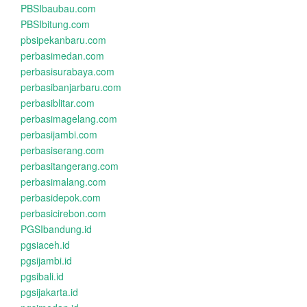
PBSIbaubau.com
PBSIbitung.com
pbsipekanbaru.com
perbasimedan.com
perbasisurabaya.com
perbasibanjarbaru.com
perbasiblitar.com
perbasimagelang.com
perbasijambi.com
perbasiserang.com
perbasitangerang.com
perbasimalang.com
perbasidepok.com
perbasicirebon.com
PGSIbandung.id
pgsiaceh.id
pgsijambi.id
pgsibali.id
pgsijakarta.id