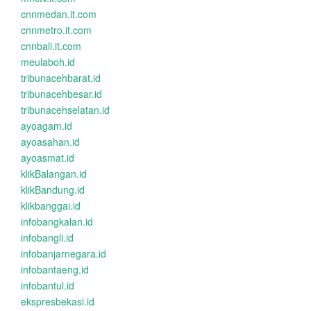
cnnmedan.it.com
cnnmetro.it.com
cnnbali.it.com
meulaboh.id
tribunacehbarat.id
tribunacehbesar.id
tribunacehselatan.id
ayoagam.id
ayoasahan.id
ayoasmat.id
klikBalangan.id
klikBandung.id
klikbanggai.id
infobangkalan.id
infobangli.id
infobanjarnegara.id
infobantaeng.id
infobantul.id
ekspresbekasi.id