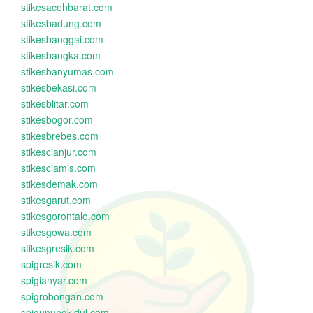
stikesacehbarat.com
stikesbadung.com
stikesbanggai.com
stikesbangka.com
stikesbanyumas.com
stikesbekasi.com
stikesblitar.com
stikesbogor.com
stikesbrebes.com
stikescianjur.com
stikesciamis.com
stikesdemak.com
stikesgarut.com
stikesgorontalo.com
stikesgowa.com
stikesgresik.com
spigresik.com
spigianyar.com
spigrobongan.com
spigunungkidul.com