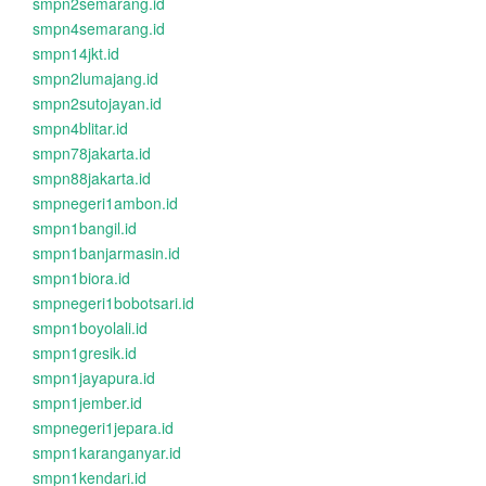
smpn2semarang.id
smpn4semarang.id
smpn14jkt.id
smpn2lumajang.id
smpn2sutojayan.id
smpn4blitar.id
smpn78jakarta.id
smpn88jakarta.id
smpnegeri1ambon.id
smpn1bangil.id
smpn1banjarmasin.id
smpn1biora.id
smpnegeri1bobotsari.id
smpn1boyolali.id
smpn1gresik.id
smpn1jayapura.id
smpn1jember.id
smpnegeri1jepara.id
smpn1karanganyar.id
smpn1kendari.id