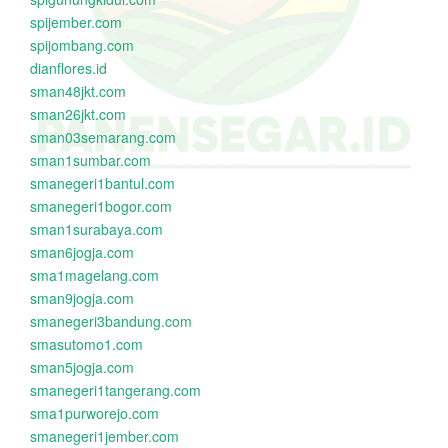
spijember.com
spijombang.com
dianflores.id
sman48jkt.com
sman26jkt.com
sman03semarang.com
sman1sumbar.com
smanegeri1bantul.com
smanegeri1bogor.com
sman1surabaya.com
sman6jogja.com
sma1magelang.com
sman9jogja.com
smanegeri3bandung.com
smasutomo1.com
sman5jogja.com
smanegeri1tangerang.com
sma1purworejo.com
smanegeri1jember.com