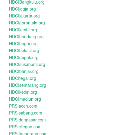
HDCIBengkulu.org
HDCIjogja.org
HDCIjakarta.org
HDCIgorontalo.org
HDCIjambi.org
HDCIbandung.org
HDCIbogor.org
HDCIbekasi.org
HDCIdepok.org
HDCIsukabumi.org
HDCIbanjar.org
HDCItegal.org
HDCIsemarang.org
HDCIkediri.org
HDCImadiun.org
PRSIaceh.com
PRSIsabang.com
PRSIdenpasar.com
PRSIcilegon.com
PRSItangerang.com