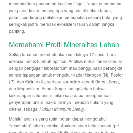
menghasilkan pangan berkualitas tinggi. Tanpa pemahaman
yang mendalam tentang apa yang ada di dalam tanah,
petani cenderung melakukan pemupukan secara buta, yang
seringkali justru merusak ekosistem tanah dalam jangka
panjang.
Memahami Profil Mineralitas Lahan
Setiap tanaman membutuhkan setidaknya 17 unsur hara
esensial untuk tumbuh optimal. Analisis nutrisi tanah dimulai
dengan pengujian laboratorium atau penggunaan perangkat
sensor lapangan untuk mengukur kadar Nitrogen (N), Fosfor
(P), dan Kalium (K), serta unsur mikro seperti Boron, Seng,
dan Magnesium. Panen Segar mengajarkan bahwa
kekurangan satu unsur mikro saja dapat menghambat
penyerapan unsur makro lainnya—sebuah hukum yang
dikenal sebagai
Hukum Minimum Liebig
.
Melalui analisis yang rutin, petani dapat mengetahui
“kesehatan” lahan mereka. Apakah tanah terlalu asam (pH
rendah) atau terlalu basa? Ketidakseimbangan pH dapat