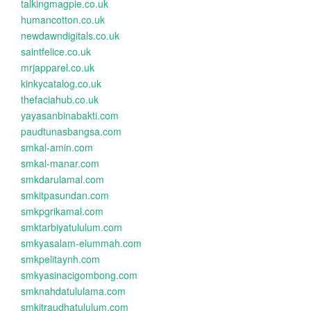
talkingmagpie.co.uk
humancotton.co.uk
newdawndigitals.co.uk
saintfelice.co.uk
mrjapparel.co.uk
kinkycatalog.co.uk
thefaciahub.co.uk
yayasanbinabakti.com
paudtunasbangsa.com
smkal-amin.com
smkal-manar.com
smkdarulamal.com
smkitpasundan.com
smkpgrikamal.com
smktarbiyatululum.com
smkyasalam-elummah.com
smkpelitaynh.com
smkyasinacigombong.com
smknahdatululama.com
smkitraudhatululum.com