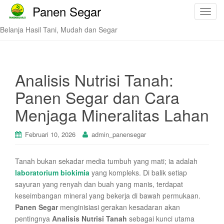
Panen Segar
T
o
Belanja Hasil Tani, Mudah dan Segar
g
g
l
e
Analisis Nutrisi Tanah:
n
Panen Segar dan Cara
a
v
Menjaga Mineralitas Lahan
i
g
Februari 10, 2026
admin_panensegar
a
t
Tanah bukan sekadar media tumbuh yang mati; ia adalah
i
laboratorium biokimia
yang kompleks. Di balik setiap
o
sayuran yang renyah dan buah yang manis, terdapat
n
keseimbangan mineral yang bekerja di bawah permukaan.
Panen Segar
menginisiasi gerakan kesadaran akan
pentingnya
Analisis Nutrisi Tanah
sebagai kunci utama