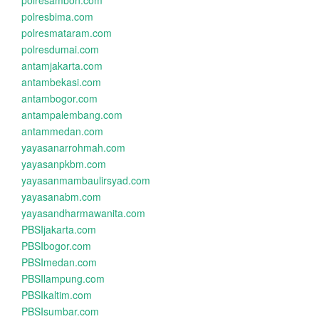
polresambon.com
polresbima.com
polresmataram.com
polresdumai.com
antamjakarta.com
antambekasi.com
antambogor.com
antampalembang.com
antammedan.com
yayasanarrohmah.com
yayasanpkbm.com
yayasanmambaulirsyad.com
yayasanabm.com
yayasandharmawanita.com
PBSIjakarta.com
PBSIbogor.com
PBSImedan.com
PBSIlampung.com
PBSIkaltim.com
PBSIsumbar.com