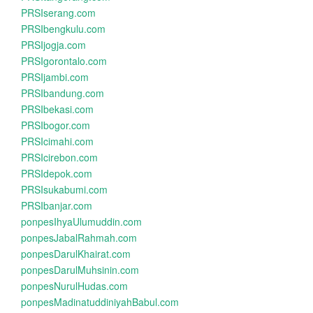
PRSIserang.com
PRSIbengkulu.com
PRSIjogja.com
PRSIgorontalo.com
PRSIjambi.com
PRSIbandung.com
PRSIbekasi.com
PRSIbogor.com
PRSIcimahi.com
PRSIcirebon.com
PRSIdepok.com
PRSIsukabumi.com
PRSIbanjar.com
ponpesIhyaUlumuddin.com
ponpesJabalRahmah.com
ponpesDarulKhairat.com
ponpesDarulMuhsinin.com
ponpesNurulHudas.com
ponpesMadinatuddiniyahBabul.com