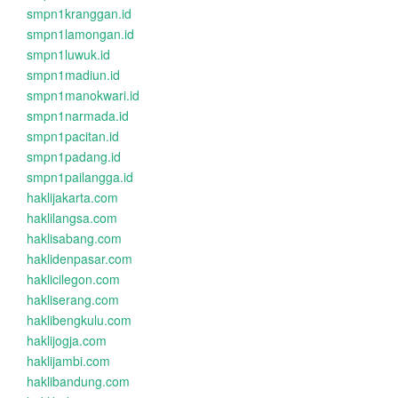
smpn1kranggan.id
smpn1lamongan.id
smpn1luwuk.id
smpn1madiun.id
smpn1manokwari.id
smpn1narmada.id
smpn1pacitan.id
smpn1padang.id
smpn1pailangga.id
haklijakarta.com
haklilangsa.com
haklisabang.com
haklidenpasar.com
haklicilegon.com
hakliserang.com
haklibengkulu.com
haklijogja.com
haklijambi.com
haklibandung.com