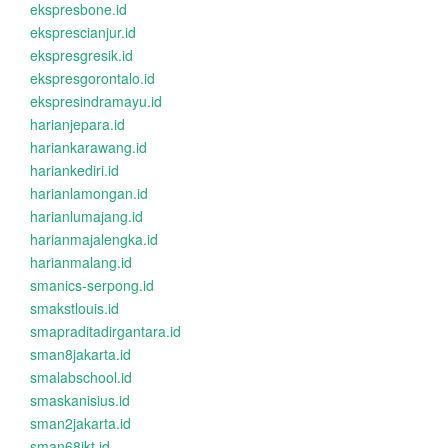
ekspresbone.id
eksprescianjur.id
ekspresgresik.id
ekspresgorontalo.id
ekspresindramayu.id
harianjepara.id
hariankarawang.id
hariankediri.id
harianlamongan.id
harianlumajang.id
harianmajalengka.id
harianmalang.id
smanics-serpong.id
smakstlouis.id
smapraditadirgantara.id
sman8jakarta.id
smalabschool.id
smaskanisius.id
sman2jakarta.id
sman68jkt.id