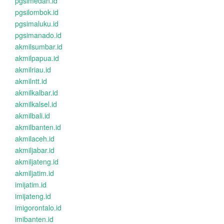
pgsimedan.id
pgsilombok.id
pgsimaluku.id
pgsimanado.id
akmilsumbar.id
akmilpapua.id
akmilriau.id
akmilntt.id
akmilkalbar.id
akmilkalsel.id
akmilbali.id
akmilbanten.id
akmilaceh.id
akmiljabar.id
akmiljateng.id
akmiljatim.id
imijatim.id
imijateng.id
imigorontalo.id
imibanten.id