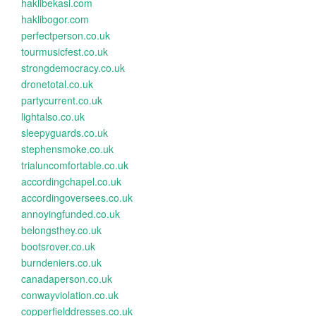
haklibekasi.com
haklibogor.com
perfectperson.co.uk
tourmusicfest.co.uk
strongdemocracy.co.uk
dronetotal.co.uk
partycurrent.co.uk
lightalso.co.uk
sleepyguards.co.uk
stephensmoke.co.uk
trialuncomfortable.co.uk
accordingchapel.co.uk
accordingoversees.co.uk
annoyingfunded.co.uk
belongsthey.co.uk
bootsrover.co.uk
burndeniers.co.uk
canadaperson.co.uk
conwayviolation.co.uk
copperfielddresses.co.uk