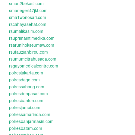
sman2bekasi.com
smanegeri47jkt.com
sma1wonosari.com
rscahayasehat.com
rsumalikasim.com
rsuprimaintimedika.com
rsarunlhokseumaw.com
rsufauziahbireu.com
rsumumcitrahusada.com
rsgayomedicalcentre.com
polresjakarta.com
polresdago.com
polressabang.com
polresdenpasar.com
polresbanten.com
polresjambi.com
polressamarinda.com
polresbanjarmasin.com
polresbatam.com