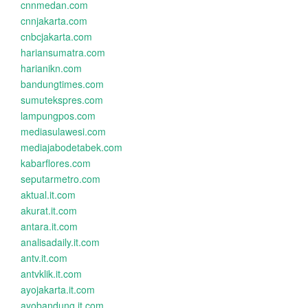
cnnmedan.com
cnnjakarta.com
cnbcjakarta.com
hariansumatra.com
harianikn.com
bandungtimes.com
sumutekspres.com
lampungpos.com
mediasulawesi.com
mediajabodetabek.com
kabarflores.com
seputarmetro.com
aktual.it.com
akurat.it.com
antara.it.com
analisadaily.it.com
antv.it.com
antvklik.it.com
ayojakarta.it.com
ayobandung.it.com