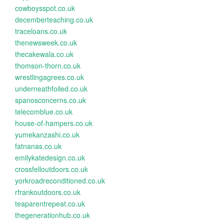
cowboysspot.co.uk
decemberteaching.co.uk
traceloans.co.uk
thenewsweek.co.uk
thecakewala.co.uk
thomson-thorn.co.uk
wrestlingagrees.co.uk
underneathfoiled.co.uk
spanosconcerns.co.uk
telecomblue.co.uk
house-of-hampers.co.uk
yumekanzashi.co.uk
fatnanas.co.uk
emilykatedesign.co.uk
crossfelloutdoors.co.uk
yorkroadreconditioned.co.uk
rfrankoutdoors.co.uk
teaparentrepeat.co.uk
thegenerationhub.co.uk