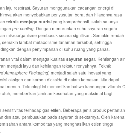
h laju respirasi. Sayuran menggunakan cadangan energi di
khirnya akan menyebabkan penyusutan berat dan hilangnya rasa
ukan
teknik menjaga nutrisi
yang komprehensif, salah satunya
 dengan
pre-cooling
. Dengan menurunkan suhu sayuran segera
 dan mikroorganisme pembusuk secara signifikan. Semakin rendah
l), semakin lambat metabolisme tanaman tersebut, sehingga
andingkan dengan penyimpanan di suhu ruang yang panas.
anan vital dalam menjaga kualitas
sayuran segar
. Kehilangan air
an menjadi layu dan kehilangan tekstur renyahnya. Teknik
ed Atmosphere Packaging
) menjadi salah satu inovasi yang
isi oksigen dan karbon dioksida di dalam kemasan, kita dapat
epat menua. Teknologi ini memastikan bahwa kandungan vitamin C
tap utuh, memberikan jaminan kesehatan yang maksimal bagi
h sensitivitas terhadap gas etilen. Beberapa jenis produk pertanian
 dini atau pembusukan pada sayuran di sekitarnya. Oleh karena
misahan antara komoditas yang menghasilkan etilen tinggi
.