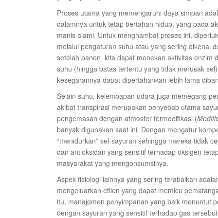
Proses utama yang memengaruhi daya simpan adala
dalamnya untuk tetap bertahan hidup, yang pada a
manis alami. Untuk menghambat proses ini, diperl
melalui pengaturan suhu atau yang sering dikenal
setelah panen, kita dapat menekan aktivitas enzim
suhu (hingga batas tertentu yang tidak merusak se
kesegarannya dapat dipertahankan lebih lama dib
Selain suhu, kelembapan udara juga memegang per
akibat transpirasi merupakan penyebab utama sayur
pengemasan dengan atmosfer termodifikasi (
Modifi
banyak digunakan saat ini. Dengan mengatur kompos
“menidurkan” sel-sayuran sehingga mereka tidak c
dan antioksidan yang sensitif terhadap oksigen te
masyarakat yang mengonsumsinya.
Aspek fisiologi lainnya yang sering terabaikan adala
mengeluarkan etilen yang dapat memicu pematangan
itu, manajemen penyimpanan yang baik menuntut pe
dengan sayuran yang sensitif terhadap gas tersebut