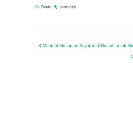
.
.
Berita
permalink
Post
Manfaat Menanam Sayuran di Rumah untuk Mem
navigation
M