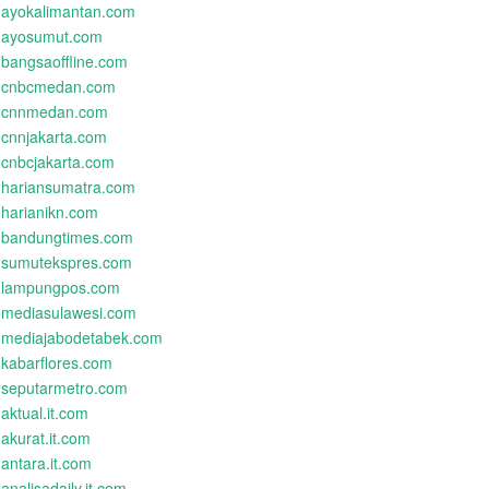
ayokalimantan.com
ayosumut.com
bangsaoffline.com
cnbcmedan.com
cnnmedan.com
cnnjakarta.com
cnbcjakarta.com
hariansumatra.com
harianikn.com
bandungtimes.com
sumutekspres.com
lampungpos.com
mediasulawesi.com
mediajabodetabek.com
kabarflores.com
seputarmetro.com
aktual.it.com
akurat.it.com
antara.it.com
analisadaily.it.com