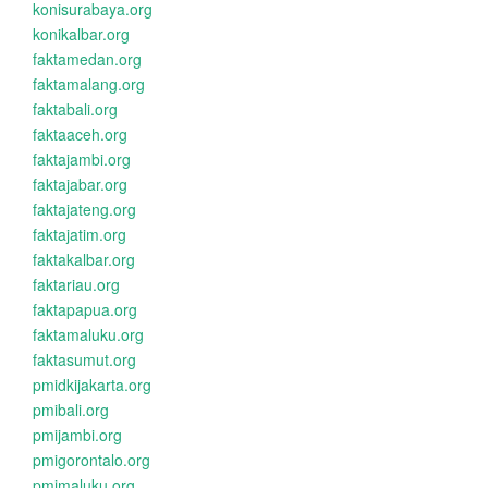
konisurabaya.org
konikalbar.org
faktamedan.org
faktamalang.org
faktabali.org
faktaaceh.org
faktajambi.org
faktajabar.org
faktajateng.org
faktajatim.org
faktakalbar.org
faktariau.org
faktapapua.org
faktamaluku.org
faktasumut.org
pmidkijakarta.org
pmibali.org
pmijambi.org
pmigorontalo.org
pmimaluku.org