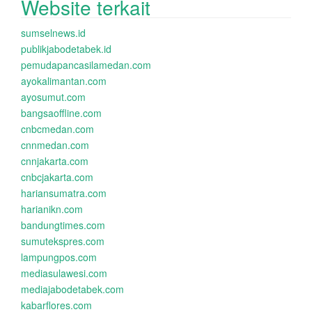
Website terkait
sumselnews.id
publikjabodetabek.id
pemudapancasilamedan.com
ayokalimantan.com
ayosumut.com
bangsaoffline.com
cnbcmedan.com
cnnmedan.com
cnnjakarta.com
cnbcjakarta.com
hariansumatra.com
harianikn.com
bandungtimes.com
sumutekspres.com
lampungpos.com
mediasulawesi.com
mediajabodetabek.com
kabarflores.com