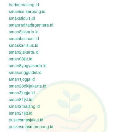
harianmalang.id
smanics-serpong.id
smakstlouis.id
smapraditadirgantara.id
sman8jakarta.id
smalabschool.id
smaskanisius.id
sman2jakarta.id
sman68jkt.id
sman8yogyakarta.id
smasungguldel.id
sman1jogja.id
sman28dkijakarta.id
sman3jogja.id
sman81jkt.id
sman2malang.id
sman21jkt.id
puskesmasjakut.id
puskesmasmampang.id