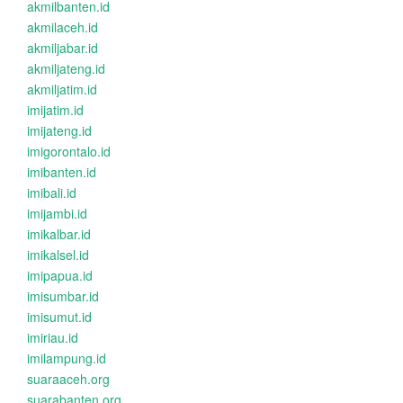
akmilbanten.id
akmilaceh.id
akmiljabar.id
akmiljateng.id
akmiljatim.id
imijatim.id
imijateng.id
imigorontalo.id
imibanten.id
imibali.id
imijambi.id
imikalbar.id
imikalsel.id
imipapua.id
imisumbar.id
imisumut.id
imiriau.id
imilampung.id
suaraaceh.org
suarabanten.org