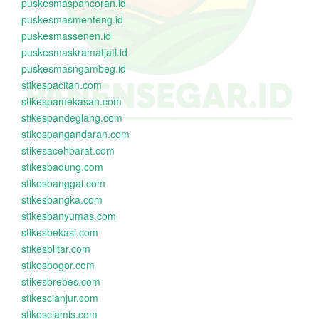
puskesmaspancoran.id
puskesmasmenteng.id
puskesmassenen.id
puskesmaskramatjati.id
puskesmasngambeg.id
stikespacitan.com
stikespamekasan.com
stikespandeglang.com
stikespangandaran.com
stikesacehbarat.com
stikesbadung.com
stikesbanggai.com
stikesbangka.com
stikesbanyumas.com
stikesbekasi.com
stikesblitar.com
stikesbogor.com
stikesbrebes.com
stikescianjur.com
stikesciamis.com