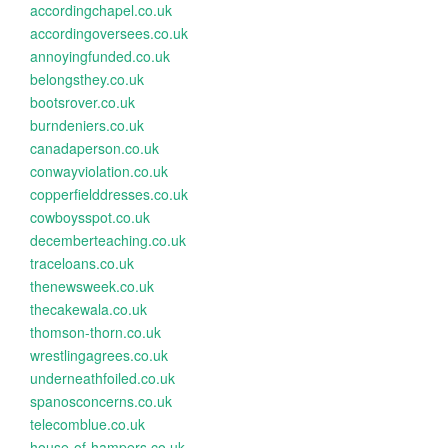
accordingchapel.co.uk
accordingoversees.co.uk
annoyingfunded.co.uk
belongsthey.co.uk
bootsrover.co.uk
burndeniers.co.uk
canadaperson.co.uk
conwayviolation.co.uk
copperfielddresses.co.uk
cowboysspot.co.uk
decemberteaching.co.uk
traceloans.co.uk
thenewsweek.co.uk
thecakewala.co.uk
thomson-thorn.co.uk
wrestlingagrees.co.uk
underneathfoiled.co.uk
spanosconcerns.co.uk
telecomblue.co.uk
house-of-hampers.co.uk