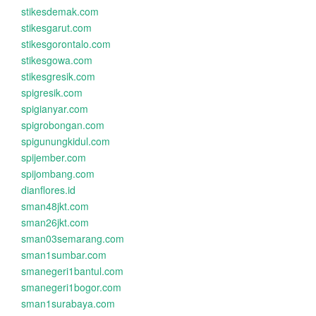
stikesdemak.com
stikesgarut.com
stikesgorontalo.com
stikesgowa.com
stikesgresik.com
spigresik.com
spigianyar.com
spigrobongan.com
spigunungkidul.com
spijember.com
spijombang.com
dianflores.id
sman48jkt.com
sman26jkt.com
sman03semarang.com
sman1sumbar.com
smanegeri1bantul.com
smanegeri1bogor.com
sman1surabaya.com