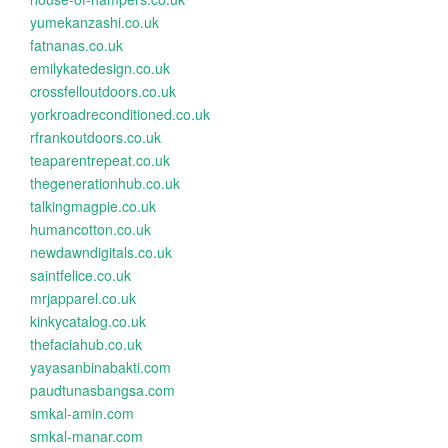
yumekanzashi.co.uk
fatnanas.co.uk
emilykatedesign.co.uk
crossfelloutdoors.co.uk
yorkroadreconditioned.co.uk
rfrankoutdoors.co.uk
teaparentrepeat.co.uk
thegenerationhub.co.uk
talkingmagpie.co.uk
humancotton.co.uk
newdawndigitals.co.uk
saintfelice.co.uk
mrjapparel.co.uk
kinkycatalog.co.uk
thefaciahub.co.uk
yayasanbinabakti.com
paudtunasbangsa.com
smkal-amin.com
smkal-manar.com