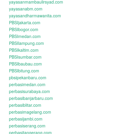
yayasanmambaulirsyad.com
yayasanabm.com
yayasandharmawanita.com
PBSIjakarta.com
PBSIbogor.com
PBSImedan.com
PBSIlampung.com
PBSIkaltim.com
PBSIsumbar.com
PBSIbaubau.com
PBSIbitung.com
pbsipekanbaru.com
perbasimedan.com
perbasisurabaya.com
perbasibanjarbaru.com
perbasiblitar.com
perbasimagelang.com
perbasijambi.com
perbasiserang.com
perbasitangerang.com