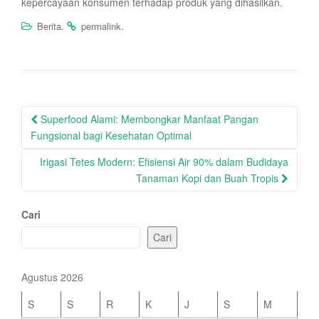
kepercayaan konsumen terhadap produk yang dihasilkan.
.
.
Berita
permalink
Post
Superfood Alami: Membongkar Manfaat Pangan
navigation
Fungsional bagi Kesehatan Optimal
Irigasi Tetes Modern: Efisiensi Air 90% dalam Budidaya
Tanaman Kopi dan Buah Tropis
Cari
Cari
Agustus 2026
S
S
R
K
J
S
M