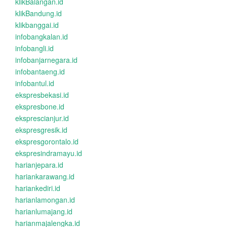
klikBalangan.id
klikBandung.id
klikbanggai.id
infobangkalan.id
infobangli.id
infobanjarnegara.id
infobantaeng.id
infobantul.id
ekspresbekasi.id
ekspresbone.id
eksprescianjur.id
ekspresgresik.id
ekspresgorontalo.id
ekspresindramayu.id
harianjepara.id
hariankarawang.id
hariankediri.id
harianlamongan.id
harianlumajang.id
harianmajalengka.id