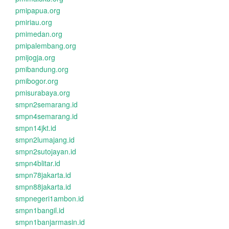
pmipapua.org
pmiriau.org
pmimedan.org
pmipalembang.org
pmijogja.org
pmibandung.org
pmibogor.org
pmisurabaya.org
smpn2semarang.id
smpn4semarang.id
smpn14jkt.id
smpn2lumajang.id
smpn2sutojayan.id
smpn4blitar.id
smpn78jakarta.id
smpn88jakarta.id
smpnegeri1ambon.id
smpn1bangil.id
smpn1banjarmasin.id