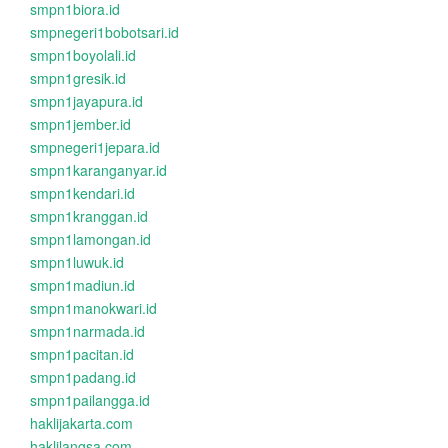
smpn1biora.id
smpnegeri1bobotsari.id
smpn1boyolali.id
smpn1gresik.id
smpn1jayapura.id
smpn1jember.id
smpnegeri1jepara.id
smpn1karanganyar.id
smpn1kendari.id
smpn1kranggan.id
smpn1lamongan.id
smpn1luwuk.id
smpn1madiun.id
smpn1manokwari.id
smpn1narmada.id
smpn1pacitan.id
smpn1padang.id
smpn1pailangga.id
haklijakarta.com
haklilangsa.com