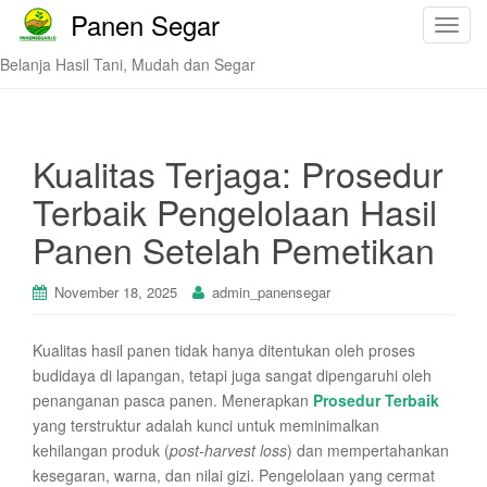
Panen Segar
T
o
Belanja Hasil Tani, Mudah dan Segar
g
g
l
e
Kualitas Terjaga: Prosedur
n
Terbaik Pengelolaan Hasil
a
v
Panen Setelah Pemetikan
i
g
November 18, 2025
admin_panensegar
a
t
Kualitas hasil panen tidak hanya ditentukan oleh proses
i
budidaya di lapangan, tetapi juga sangat dipengaruhi oleh
o
penanganan pasca panen. Menerapkan
Prosedur Terbaik
n
yang terstruktur adalah kunci untuk meminimalkan
kehilangan produk (
post-harvest loss
) dan mempertahankan
kesegaran, warna, dan nilai gizi. Pengelolaan yang cermat