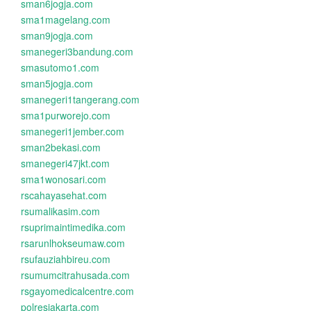
sman6jogja.com
sma1magelang.com
sman9jogja.com
smanegeri3bandung.com
smasutomo1.com
sman5jogja.com
smanegeri1tangerang.com
sma1purworejo.com
smanegeri1jember.com
sman2bekasi.com
smanegeri47jkt.com
sma1wonosari.com
rscahayasehat.com
rsumalikasim.com
rsuprimaintimedika.com
rsarunlhokseumaw.com
rsufauziahbireu.com
rsumumcitrahusada.com
rsgayomedicalcentre.com
polresjakarta.com