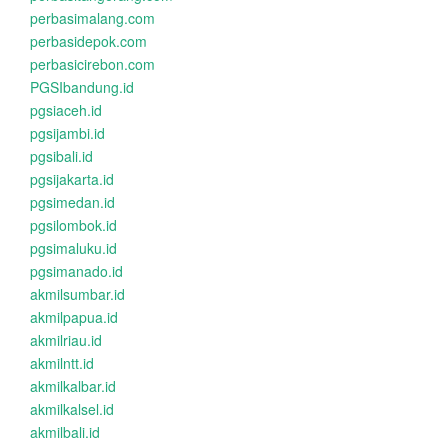
perbasimalang.com
perbasidepok.com
perbasicirebon.com
PGSIbandung.id
pgsiaceh.id
pgsijambi.id
pgsibali.id
pgsijakarta.id
pgsimedan.id
pgsilombok.id
pgsimaluku.id
pgsimanado.id
akmilsumbar.id
akmilpapua.id
akmilriau.id
akmilntt.id
akmilkalbar.id
akmilkalsel.id
akmilbali.id