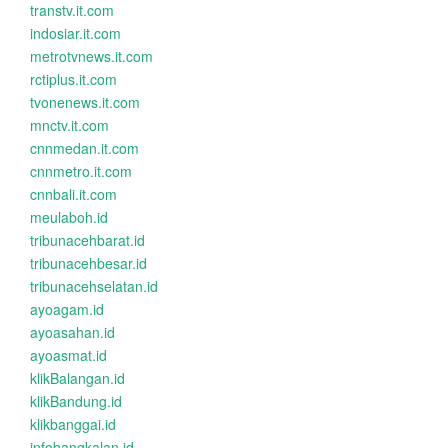
transtv.it.com
indosiar.it.com
metrotvnews.it.com
rctiplus.it.com
tvonenews.it.com
mnctv.it.com
cnnmedan.it.com
cnnmetro.it.com
cnnbali.it.com
meulaboh.id
tribunacehbarat.id
tribunacehbesar.id
tribunacehselatan.id
ayoagam.id
ayoasahan.id
ayoasmat.id
klikBalangan.id
klikBandung.id
klikbanggai.id
infobangkalan.id