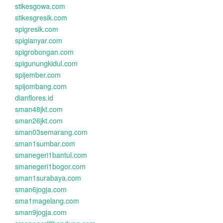
stikesgowa.com
stikesgresik.com
spigresik.com
spigianyar.com
spigrobongan.com
spigunungkidul.com
spijember.com
spijombang.com
dianflores.id
sman48jkt.com
sman26jkt.com
sman03semarang.com
sman1sumbar.com
smanegeri1bantul.com
smanegeri1bogor.com
sman1surabaya.com
sman6jogja.com
sma1magelang.com
sman9jogja.com