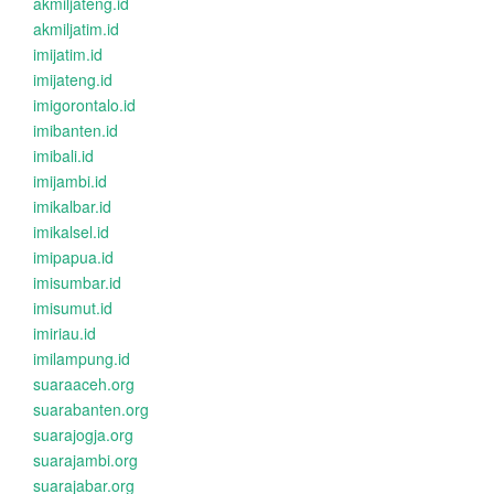
akmiljateng.id
akmiljatim.id
imijatim.id
imijateng.id
imigorontalo.id
imibanten.id
imibali.id
imijambi.id
imikalbar.id
imikalsel.id
imipapua.id
imisumbar.id
imisumut.id
imiriau.id
imilampung.id
suaraaceh.org
suarabanten.org
suarajogja.org
suarajambi.org
suarajabar.org