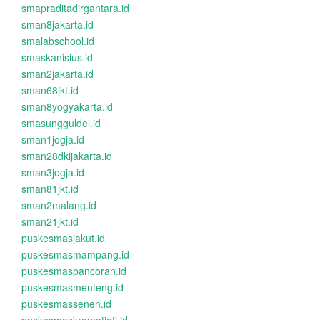
smapraditadirgantara.id
sman8jakarta.id
smalabschool.id
smaskanisius.id
sman2jakarta.id
sman68jkt.id
sman8yogyakarta.id
smasungguldel.id
sman1jogja.id
sman28dkijakarta.id
sman3jogja.id
sman81jkt.id
sman2malang.id
sman21jkt.id
puskesmasjakut.id
puskesmasmampang.id
puskesmaspancoran.id
puskesmasmenteng.id
puskesmassenen.id