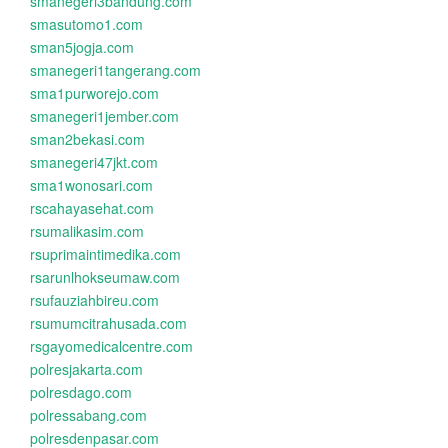
smanegeri3bandung.com
smasutomo1.com
sman5jogja.com
smanegeri1tangerang.com
sma1purworejo.com
smanegeri1jember.com
sman2bekasi.com
smanegeri47jkt.com
sma1wonosari.com
rscahayasehat.com
rsumalikasim.com
rsuprimaintimedika.com
rsarunlhokseumaw.com
rsufauziahbireu.com
rsumumcitrahusada.com
rsgayomedicalcentre.com
polresjakarta.com
polresdago.com
polressabang.com
polresdenpasar.com