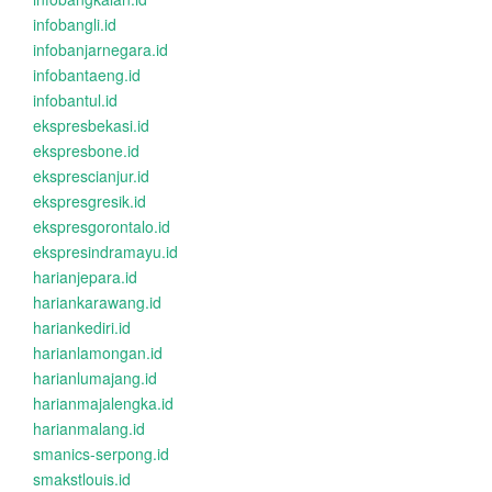
infobangli.id
infobanjarnegara.id
infobantaeng.id
infobantul.id
ekspresbekasi.id
ekspresbone.id
eksprescianjur.id
ekspresgresik.id
ekspresgorontalo.id
ekspresindramayu.id
harianjepara.id
hariankarawang.id
hariankediri.id
harianlamongan.id
harianlumajang.id
harianmajalengka.id
harianmalang.id
smanics-serpong.id
smakstlouis.id