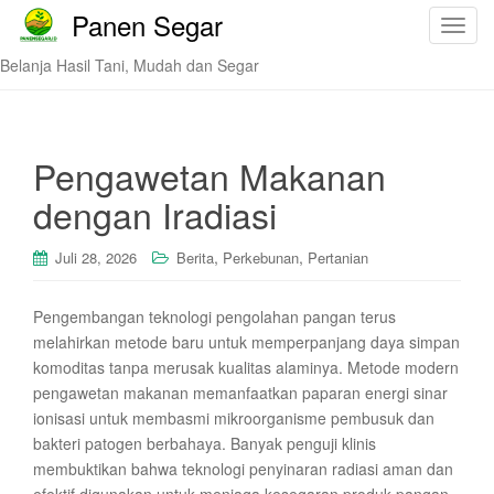
Panen Segar
T
o
Belanja Hasil Tani, Mudah dan Segar
g
g
l
e
Pengawetan Makanan
n
dengan Iradiasi
a
v
,
,
i
Juli 28, 2026
Berita
Perkebunan
Pertanian
g
a
Pengembangan teknologi pengolahan pangan terus
t
melahirkan metode baru untuk memperpanjang daya simpan
i
komoditas tanpa merusak kualitas alaminya. Metode modern
o
pengawetan makanan memanfaatkan paparan energi sinar
n
ionisasi untuk membasmi mikroorganisme pembusuk dan
bakteri patogen berbahaya. Banyak penguji klinis
membuktikan bahwa teknologi penyinaran radiasi aman dan