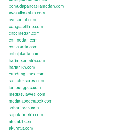
pemudapancasilamedan.com
ayokalimantan.com
ayosumut.com
bangsaoffline.com
cnbcmedan.com
cnnmedan.com
cnnjakarta.com
cnbcjakarta.com
hariansumatra.com
harianikn.com
bandungtimes.com
sumutekspres.com
lampungpos.com
mediasulawesi.com
mediajabodetabek.com
kabarflores.com
seputarmetro.com
aktual.it.com
akurat.it.com