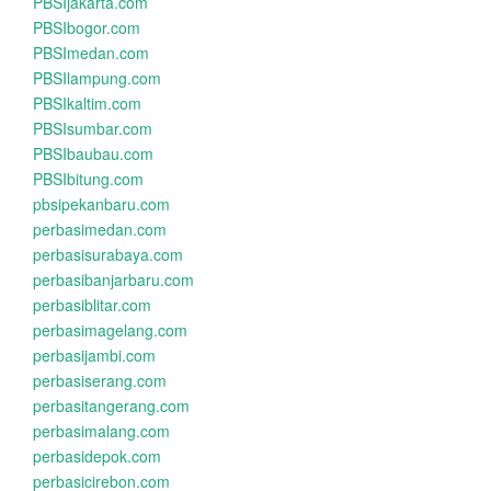
PBSIjakarta.com
PBSIbogor.com
PBSImedan.com
PBSIlampung.com
PBSIkaltim.com
PBSIsumbar.com
PBSIbaubau.com
PBSIbitung.com
pbsipekanbaru.com
perbasimedan.com
perbasisurabaya.com
perbasibanjarbaru.com
perbasiblitar.com
perbasimagelang.com
perbasijambi.com
perbasiserang.com
perbasitangerang.com
perbasimalang.com
perbasidepok.com
perbasicirebon.com