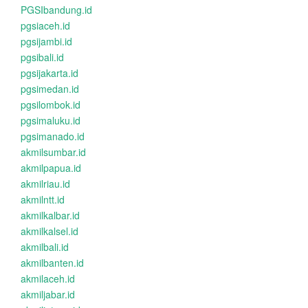
PGSIbandung.id
pgsiaceh.id
pgsijambi.id
pgsibali.id
pgsijakarta.id
pgsimedan.id
pgsilombok.id
pgsimaluku.id
pgsimanado.id
akmilsumbar.id
akmilpapua.id
akmilriau.id
akmilntt.id
akmilkalbar.id
akmilkalsel.id
akmilbali.id
akmilbanten.id
akmilaceh.id
akmiljabar.id