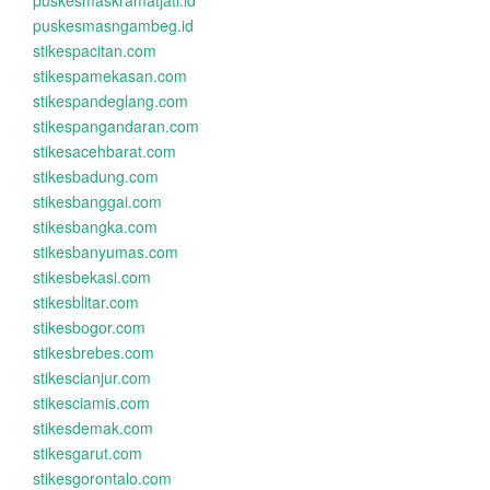
puskesmaskramatjati.id
puskesmasngambeg.id
stikespacitan.com
stikespamekasan.com
stikespandeglang.com
stikespangandaran.com
stikesacehbarat.com
stikesbadung.com
stikesbanggai.com
stikesbangka.com
stikesbanyumas.com
stikesbekasi.com
stikesblitar.com
stikesbogor.com
stikesbrebes.com
stikescianjur.com
stikesciamis.com
stikesdemak.com
stikesgarut.com
stikesgorontalo.com