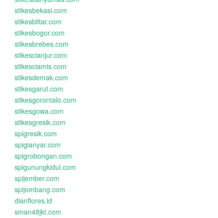
stikesbekasi.com
stikesblitar.com
stikesbogor.com
stikesbrebes.com
stikescianjur.com
stikesciamis.com
stikesdemak.com
stikesgarut.com
stikesgorontalo.com
stikesgowa.com
stikesgresik.com
spigresik.com
spigianyar.com
spigrobongan.com
spigunungkidul.com
spijember.com
spijombang.com
dianflores.id
sman48jkt.com