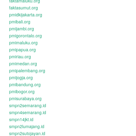
faktamaluku.org
faktasumut.org
pmidkijakarta.org
pmibali.org
pmijambi.org
pmigorontalo.org
pmimaluku.org
pmipapua.org
pmiriau.org
pmimedan.org
pmipalembang.org
pmijogja.org
pmibandung.org
pmibogor.org
pmisurabaya.org
smpn2semarang.id
smpn4semarang.id
smpn14jkt.id
smpn2lumajang.id
smpn2sutojayan.id