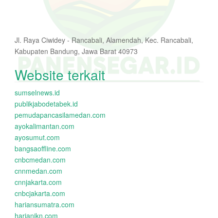
Jl. Raya Ciwidey - Rancabali, Alamendah, Kec. Rancabali,
Kabupaten Bandung, Jawa Barat 40973
Website terkait
sumselnews.id
publikjabodetabek.id
pemudapancasilamedan.com
ayokalimantan.com
ayosumut.com
bangsaoffline.com
cnbcmedan.com
cnnmedan.com
cnnjakarta.com
cnbcjakarta.com
hariansumatra.com
harianikn.com