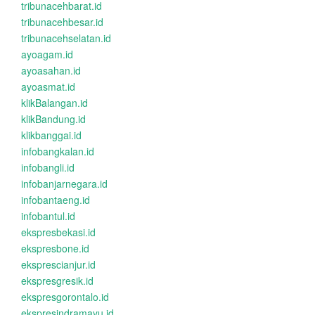
tribunacehbarat.id
tribunacehbesar.id
tribunacehselatan.id
ayoagam.id
ayoasahan.id
ayoasmat.id
klikBalangan.id
klikBandung.id
klikbanggai.id
infobangkalan.id
infobangli.id
infobanjarnegara.id
infobantaeng.id
infobantul.id
ekspresbekasi.id
ekspresbone.id
eksprescianjur.id
ekspresgresik.id
ekspresgorontalo.id
ekspresindramayu.id