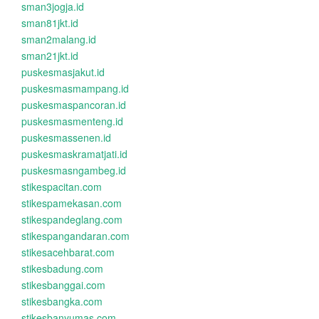
sman3jogja.id
sman81jkt.id
sman2malang.id
sman21jkt.id
puskesmasjakut.id
puskesmasmampang.id
puskesmaspancoran.id
puskesmasmenteng.id
puskesmassenen.id
puskesmaskramatjati.id
puskesmasngambeg.id
stikespacitan.com
stikespamekasan.com
stikespandeglang.com
stikespangandaran.com
stikesacehbarat.com
stikesbadung.com
stikesbanggai.com
stikesbangka.com
stikesbanyumas.com