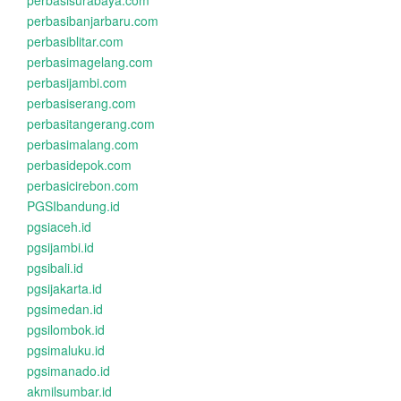
perbasisurabaya.com
perbasibanjarbaru.com
perbasiblitar.com
perbasimagelang.com
perbasijambi.com
perbasiserang.com
perbasitangerang.com
perbasimalang.com
perbasidepok.com
perbasicirebon.com
PGSIbandung.id
pgsiaceh.id
pgsijambi.id
pgsibali.id
pgsijakarta.id
pgsimedan.id
pgsilombok.id
pgsimaluku.id
pgsimanado.id
akmilsumbar.id