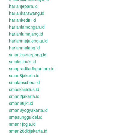
harianjepara.id
hariankarawang.id
hariankediri.id
harianlamongan.id
harianlumajang.id
harianmajalengka.id
harianmalang.id
smanics-serpong.id
smakstlouis.id
smapraditadirgantara.id
sman8jakarta.id
smalabschool.id
smaskanisius.id
sman2jakarta.id
sman68jkt.id
sman8yogyakarta.id
smasungguldel.id
sman1jogja.id
sman28dkijakarta.id