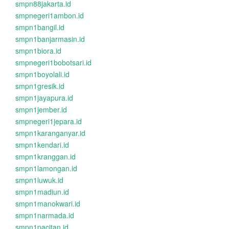
smpn88jakarta.id
smpnegeri1ambon.id
smpn1bangil.id
smpn1banjarmasin.id
smpn1biora.id
smpnegeri1bobotsari.id
smpn1boyolali.id
smpn1gresik.id
smpn1jayapura.id
smpn1jember.id
smpnegeri1jepara.id
smpn1karanganyar.id
smpn1kendari.id
smpn1kranggan.id
smpn1lamongan.id
smpn1luwuk.id
smpn1madiun.id
smpn1manokwari.id
smpn1narmada.id
smpn1pacitan.id