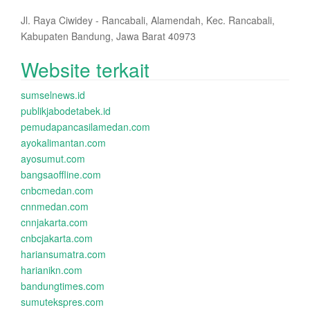
Jl. Raya Ciwidey - Rancabali, Alamendah, Kec. Rancabali,
Kabupaten Bandung, Jawa Barat 40973
Website terkait
sumselnews.id
publikjabodetabek.id
pemudapancasilamedan.com
ayokalimantan.com
ayosumut.com
bangsaoffline.com
cnbcmedan.com
cnnmedan.com
cnnjakarta.com
cnbcjakarta.com
hariansumatra.com
harianikn.com
bandungtimes.com
sumutekspres.com