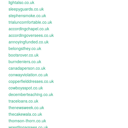
lightalso.co.uk
sleepyguards.co.uk
stephensmoke.co.uk
trialuncomfortable.co.uk
accordingchapel.co.uk
accordingoversees.co.uk
annoyingfunded.co.uk
belongsthey.co.uk
bootsrover.co.uk
burndeniers.co.uk
canadaperson.co.uk
conwayviolation.co.uk
copperfielddresses.co.uk
cowboysspot.co.uk
decemberteaching.co.uk
traceloans.co.uk
thenewsweek.co.uk
thecakewala.co.uk
thomson-thorn.co.uk
wrestlingagrees.co.uk