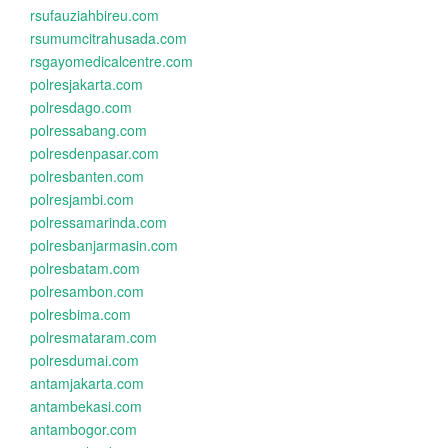
rsufauziahbireu.com
rsumumcitrahusada.com
rsgayomedicalcentre.com
polresjakarta.com
polresdago.com
polressabang.com
polresdenpasar.com
polresbanten.com
polresjambi.com
polressamarinda.com
polresbanjarmasin.com
polresbatam.com
polresambon.com
polresbima.com
polresmataram.com
polresdumai.com
antamjakarta.com
antambekasi.com
antambogor.com