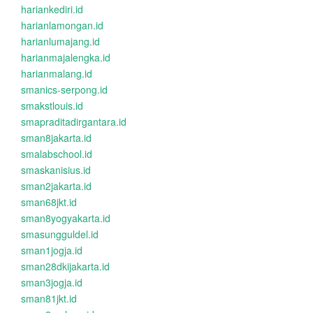
hariankediri.id
harianlamongan.id
harianlumajang.id
harianmajalengka.id
harianmalang.id
smanics-serpong.id
smakstlouis.id
smapraditadirgantara.id
sman8jakarta.id
smalabschool.id
smaskanisius.id
sman2jakarta.id
sman68jkt.id
sman8yogyakarta.id
smasungguldel.id
sman1jogja.id
sman28dkijakarta.id
sman3jogja.id
sman81jkt.id