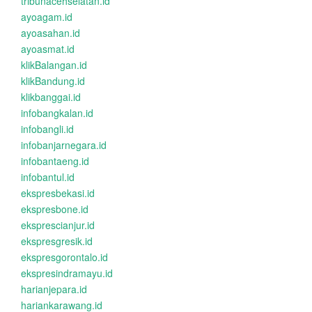
tribunacehselatan.id
ayoagam.id
ayoasahan.id
ayoasmat.id
klikBalangan.id
klikBandung.id
klikbanggai.id
infobangkalan.id
infobangli.id
infobanjarnegara.id
infobantaeng.id
infobantul.id
ekspresbekasi.id
ekspresbone.id
eksprescianjur.id
ekspresgresik.id
ekspresgorontalo.id
ekspresindramayu.id
harianjepara.id
hariankarawang.id