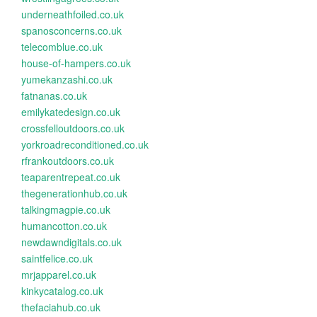
underneathfoiled.co.uk
spanosconcerns.co.uk
telecomblue.co.uk
house-of-hampers.co.uk
yumekanzashi.co.uk
fatnanas.co.uk
emilykatedesign.co.uk
crossfelloutdoors.co.uk
yorkroadreconditioned.co.uk
rfrankoutdoors.co.uk
teaparentrepeat.co.uk
thegenerationhub.co.uk
talkingmagpie.co.uk
humancotton.co.uk
newdawndigitals.co.uk
saintfelice.co.uk
mrjapparel.co.uk
kinkycatalog.co.uk
thefaciahub.co.uk