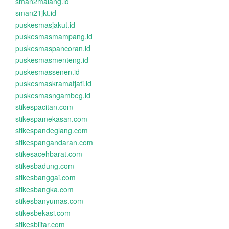
sman2malang.id
sman21jkt.id
puskesmasjakut.id
puskesmasmampang.id
puskesmaspancoran.id
puskesmasmenteng.id
puskesmassenen.id
puskesmaskramatjati.id
puskesmasngambeg.id
stikespacitan.com
stikespamekasan.com
stikespandeglang.com
stikespangandaran.com
stikesacehbarat.com
stikesbadung.com
stikesbanggai.com
stikesbangka.com
stikesbanyumas.com
stikesbekasi.com
stikesblitar.com