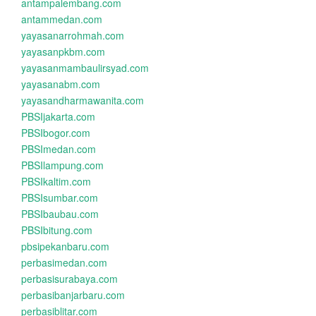
antampalembang.com
antammedan.com
yayasanarrohmah.com
yayasanpkbm.com
yayasanmambaulirsyad.com
yayasanabm.com
yayasandharmawanita.com
PBSIjakarta.com
PBSIbogor.com
PBSImedan.com
PBSIlampung.com
PBSIkaltim.com
PBSIsumbar.com
PBSIbaubau.com
PBSIbitung.com
pbsipekanbaru.com
perbasimedan.com
perbasisurabaya.com
perbasibanjarbaru.com
perbasiblitar.com