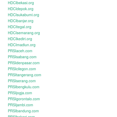
HDCIbekasi.org
HDCIdepok.org
HDCIsukabumi.org
HDCIbanjar.org
HDCItegal.org
HDCIsemarang.org
HDCIkediri.org
HDCImadiun.org
PRSIaceh.com
PRSIsabang.com
PRSIdenpasar.com
PRSIcilegon.com
PRSItangerang.com
PRSIserang.com
PRSIbengkulu.com
PRSIjogja.com
PRSIgorontalo.com
PRSIjambi.com
PRSIbandung.com
PRSIbekasi.com