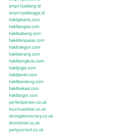
smpn1padang.id
smpn1pailangga.id
haklijakarta.com
haklilangsa.com
haklisabang.com
haklidenpasar.com
haklicilegon.com
hakliserang.com
haklibengkulu.com
haklijogja.com
haklijambi.com
haklibandung.com
haklibekasi.com
haklibogor.com
perfectperson.co.uk
tourmusicfest.co.uk
strongdemocracy.co.uk
dronetotal.co.uk
partycurrent.co.uk