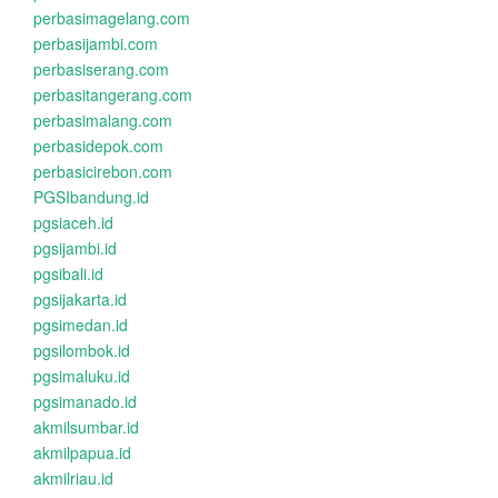
perbasimagelang.com
perbasijambi.com
perbasiserang.com
perbasitangerang.com
perbasimalang.com
perbasidepok.com
perbasicirebon.com
PGSIbandung.id
pgsiaceh.id
pgsijambi.id
pgsibali.id
pgsijakarta.id
pgsimedan.id
pgsilombok.id
pgsimaluku.id
pgsimanado.id
akmilsumbar.id
akmilpapua.id
akmilriau.id