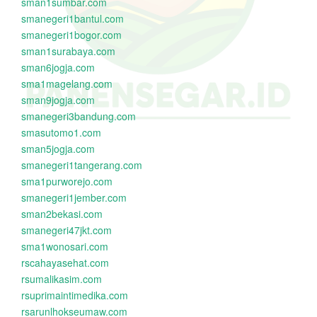
sman1sumbar.com
smanegeri1bantul.com
smanegeri1bogor.com
sman1surabaya.com
sman6jogja.com
sma1magelang.com
sman9jogja.com
smanegeri3bandung.com
smasutomo1.com
sman5jogja.com
smanegeri1tangerang.com
sma1purworejo.com
smanegeri1jember.com
sman2bekasi.com
smanegeri47jkt.com
sma1wonosari.com
rscahayasehat.com
rsumalikasim.com
rsuprimaintimedika.com
rsarunlhokseumaw.com