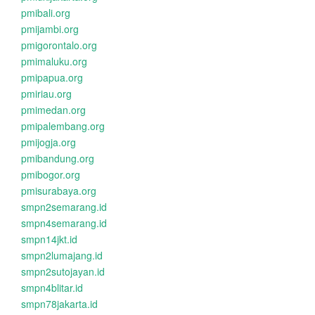
pmibali.org
pmijambi.org
pmigorontalo.org
pmimaluku.org
pmipapua.org
pmiriau.org
pmimedan.org
pmipalembang.org
pmijogja.org
pmibandung.org
pmibogor.org
pmisurabaya.org
smpn2semarang.id
smpn4semarang.id
smpn14jkt.id
smpn2lumajang.id
smpn2sutojayan.id
smpn4blitar.id
smpn78jakarta.id