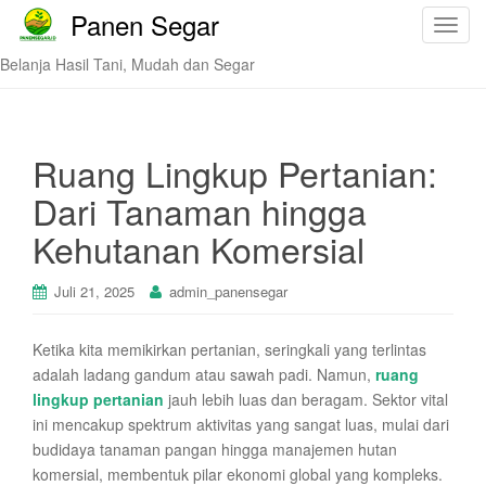
Panen Segar
T
o
Belanja Hasil Tani, Mudah dan Segar
g
g
l
e
Ruang Lingkup Pertanian:
n
Dari Tanaman hingga
a
v
Kehutanan Komersial
i
g
Juli 21, 2025
admin_panensegar
a
t
Ketika kita memikirkan pertanian, seringkali yang terlintas
i
adalah ladang gandum atau sawah padi. Namun,
ruang
o
lingkup pertanian
jauh lebih luas dan beragam. Sektor vital
n
ini mencakup spektrum aktivitas yang sangat luas, mulai dari
budidaya tanaman pangan hingga manajemen hutan
komersial, membentuk pilar ekonomi global yang kompleks.