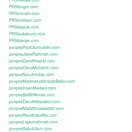
PRSIbogor.com
PRSIcimahi.com
PRSIcirebon.com
PRSIdepok.com
PRSIsukabumi.com
PRSIbanjar.com
ponpesIhyaUlumuddin.com
ponpesJabalRahmah.com
ponpesDarulKhairat.com
ponpesDarulMuhsinin.com
ponpesNurulHudas.com
ponpesMadinatuddiniyahBabul.com
ponpesInsanMadani.com
ponpesBaitilHikmah.com
ponpesDarulHidayahul.com
ponpesMafatihussaadah.com
ponpesRaudhatulAla.com
ponpesLiqaurrahmah.com
ponpesBabulUlum.com