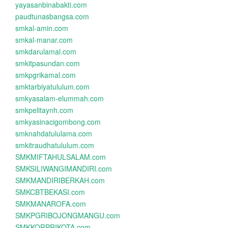
yayasanbinabakti.com
paudtunasbangsa.com
smkal-amin.com
smkal-manar.com
smkdarulamal.com
smkitpasundan.com
smkpgrikamal.com
smktarbiyatululum.com
smkyasalam-elummah.com
smkpelitaynh.com
smkyasinacigombong.com
smknahdatululama.com
smkitraudhatululum.com
SMKMIFTAHULSALAM.com
SMKSILIWANGIMANDIRI.com
SMKMANDIRIBERKAH.com
SMKCBTBEKASI.com
SMKMANAROFA.com
SMKPGRIBOJONGMANGU.com
SMKKORPRIKOTA.com