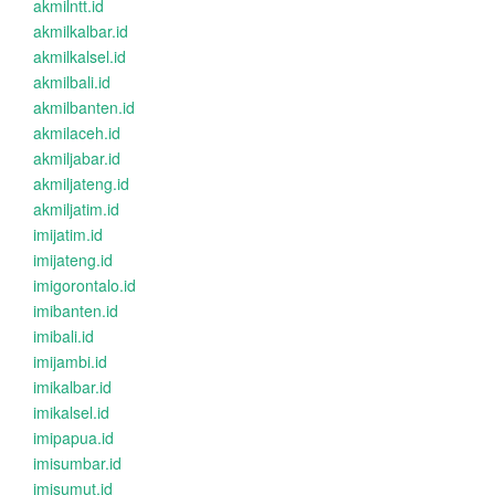
akmilntt.id
akmilkalbar.id
akmilkalsel.id
akmilbali.id
akmilbanten.id
akmilaceh.id
akmiljabar.id
akmiljateng.id
akmiljatim.id
imijatim.id
imijateng.id
imigorontalo.id
imibanten.id
imibali.id
imijambi.id
imikalbar.id
imikalsel.id
imipapua.id
imisumbar.id
imisumut.id