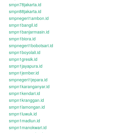
smpn78jakarta.id
smpn88jakarta.id
smpnegeri1ambon.id
smpn1bangil.id
smpn1banjarmasin.id
smpn1biora.id
smpnegeri1bobotsari.id
smpn1boyolali.id
smpn1gresik.id
smpn1jayapura.id
smpn1jember.id
smpnegeri1jepara.id
smpn1karanganyar.id
smpn1kendari.id
smpn1kranggan.id
smpn1lamongan.id
smpn1luwuk.id
smpn1madiun.id
smpn1manokwari.id