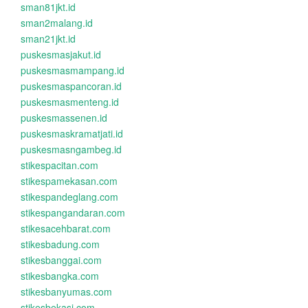
sman81jkt.id
sman2malang.id
sman21jkt.id
puskesmasjakut.id
puskesmasmampang.id
puskesmaspancoran.id
puskesmasmenteng.id
puskesmassenen.id
puskesmaskramatjati.id
puskesmasngambeg.id
stikespacitan.com
stikespamekasan.com
stikespandeglang.com
stikespangandaran.com
stikesacehbarat.com
stikesbadung.com
stikesbanggai.com
stikesbangka.com
stikesbanyumas.com
stikesbekasi.com