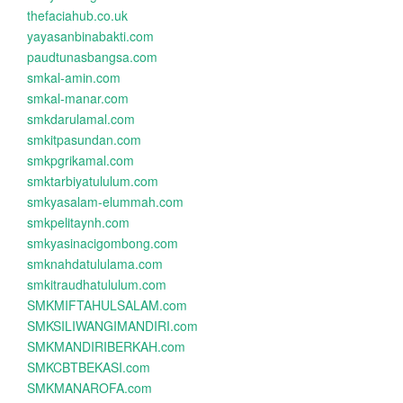
thefaciahub.co.uk
yayasanbinabakti.com
paudtunasbangsa.com
smkal-amin.com
smkal-manar.com
smkdarulamal.com
smkitpasundan.com
smkpgrikamal.com
smktarbiyatululum.com
smkyasalam-elummah.com
smkpelitaynh.com
smkyasinacigombong.com
smknahdatululama.com
smkitraudhatululum.com
SMKMIFTAHULSALAM.com
SMKSILIWANGIMANDIRI.com
SMKMANDIRIBERKAH.com
SMKCBTBEKASI.com
SMKMANAROFA.com