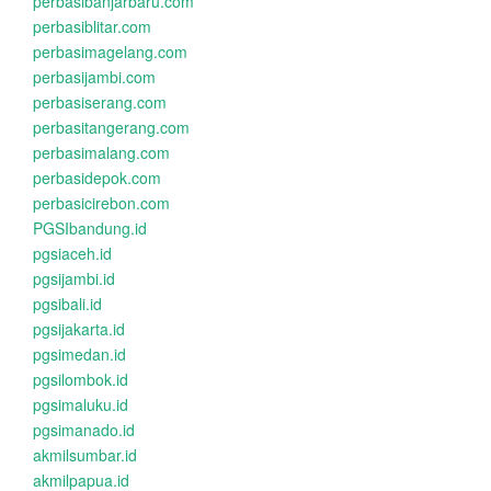
perbasibanjarbaru.com
perbasiblitar.com
perbasimagelang.com
perbasijambi.com
perbasiserang.com
perbasitangerang.com
perbasimalang.com
perbasidepok.com
perbasicirebon.com
PGSIbandung.id
pgsiaceh.id
pgsijambi.id
pgsibali.id
pgsijakarta.id
pgsimedan.id
pgsilombok.id
pgsimaluku.id
pgsimanado.id
akmilsumbar.id
akmilpapua.id