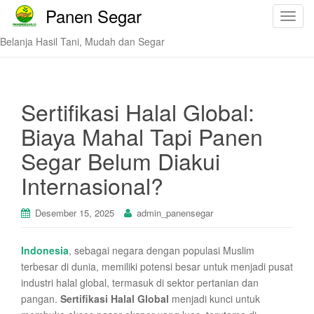
Panen Segar
T
o
Belanja Hasil Tani, Mudah dan Segar
g
g
l
e
Sertifikasi Halal Global:
n
Biaya Mahal Tapi Panen
a
v
Segar Belum Diakui
i
Internasional?
g
a
t
Desember 15, 2025
admin_panensegar
i
o
Indonesia
, sebagai negara dengan populasi Muslim
n
terbesar di dunia, memiliki potensi besar untuk menjadi pusat
industri halal global, termasuk di sektor pertanian dan
pangan.
Sertifikasi Halal Global
menjadi kunci untuk