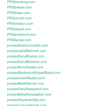
PRSIbandung.com
PRSIbekasi.com
PRSIbogor.com
PRSIcimahi.com
PRSIcirebon.com
PRSIdepok.com
PRSIsukabumi.com
PRSIbanjar.com
ponpesIhyaUlumuddin.com
ponpesJabalRahmah.com
ponpesDarulKhairat.com
ponpesDarulMuhsinin.com
ponpesNurulHudas.com
ponpesMadinatuddiniyahBabul.com
ponpesInsanMadani.com
ponpesBaitilHikmah.com
ponpesDarulHidayahul.com
ponpesMafatihussaadah.com
ponpesRaudhatulAla.com
ponpesLiqaurrahmah.com