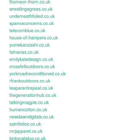
thomson-thorn.co.uk
wrestlingagrees.co.uk
underneathfoiled.co.uk
spanosconcerns.co.uk
telecomblue.co.uk
house-of-hampers.co.uk
yumekanzashi.co.uk
fatnanas.co.uk
emilykatedesign.co.uk
crossfelloutdoors.co.uk
yorkroadreconditioned.co.uk
rfrankoutdoors.co.uk
teaparentrepeat.co.uk
thegenerationhub.co.uk
talkingmagpie.co.uk
humancotton.co.uk
newdawndigitals.co.uk
saintfelice.co.uk
mrjapparel.co.uk
kinkycatalog.co.uk