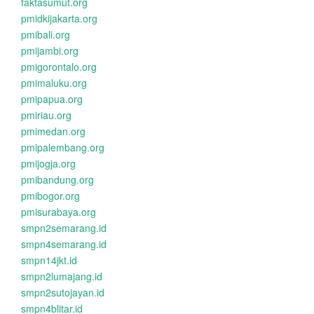
faktasumut.org
pmidkijakarta.org
pmibali.org
pmijambi.org
pmigorontalo.org
pmimaluku.org
pmipapua.org
pmiriau.org
pmimedan.org
pmipalembang.org
pmijogja.org
pmibandung.org
pmibogor.org
pmisurabaya.org
smpn2semarang.id
smpn4semarang.id
smpn14jkt.id
smpn2lumajang.id
smpn2sutojayan.id
smpn4blitar.id