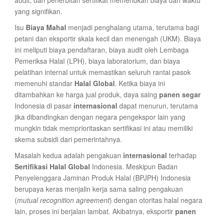
audit, dan penerbitan sertifikat memerlukan biaya dan waktu
yang signifikan.
Isu
Biaya Mahal
menjadi penghalang utama, terutama bagi
petani dan eksportir skala kecil dan menengah (UKM). Biaya
ini meliputi biaya pendaftaran, biaya audit oleh Lembaga
Pemeriksa Halal (LPH), biaya laboratorium, dan biaya
pelatihan internal untuk memastikan seluruh rantai pasok
memenuhi standar
Halal Global
. Ketika biaya ini
ditambahkan ke harga jual produk, daya saing
panen segar
Indonesia di pasar
internasional
dapat menurun, terutama
jika dibandingkan dengan negara pengekspor lain yang
mungkin tidak memprioritaskan sertifikasi ini atau memiliki
skema subsidi dari pemerintahnya.
Masalah kedua adalah pengakuan
internasional
terhadap
Sertifikasi Halal Global
Indonesia. Meskipun Badan
Penyelenggara Jaminan Produk Halal (BPJPH) Indonesia
berupaya keras menjalin kerja sama saling pengakuan
(
mutual recognition agreement
) dengan otoritas halal negara
lain, proses ini berjalan lambat. Akibatnya, eksportir
panen