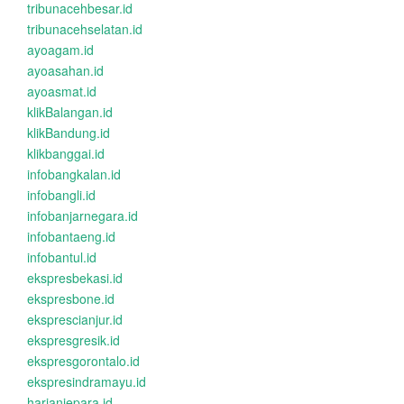
tribunacehbesar.id
tribunacehselatan.id
ayoagam.id
ayoasahan.id
ayoasmat.id
klikBalangan.id
klikBandung.id
klikbanggai.id
infobangkalan.id
infobangli.id
infobanjarnegara.id
infobantaeng.id
infobantul.id
ekspresbekasi.id
ekspresbone.id
eksprescianjur.id
ekspresgresik.id
ekspresgorontalo.id
ekspresindramayu.id
harianjepara.id