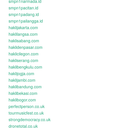
smpn1narmada.id
smpn1pacitan.id
smpn1padang.id
smpn1pailangga.id
haklijakarta.com
haklilangsa.com
haklisabang.com
haklidenpasar.com
haklicilegon.com
hakliserang.com
haklibengkulu.com
haklijogja.com
haklijambi.com
haklibandung.com
haklibekasi.com
haklibogor.com
perfectperson.co.uk
tourmusicfest.co.uk
strongdemocracy.co.uk
dronetotal.co.uk