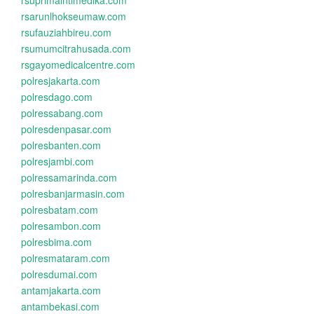
rsuprimaintimedika.com
rsarunlhokseumaw.com
rsufauziahbireu.com
rsumumcitrahusada.com
rsgayomedicalcentre.com
polresjakarta.com
polresdago.com
polressabang.com
polresdenpasar.com
polresbanten.com
polresjambi.com
polressamarinda.com
polresbanjarmasin.com
polresbatam.com
polresambon.com
polresbima.com
polresmataram.com
polresdumai.com
antamjakarta.com
antambekasi.com