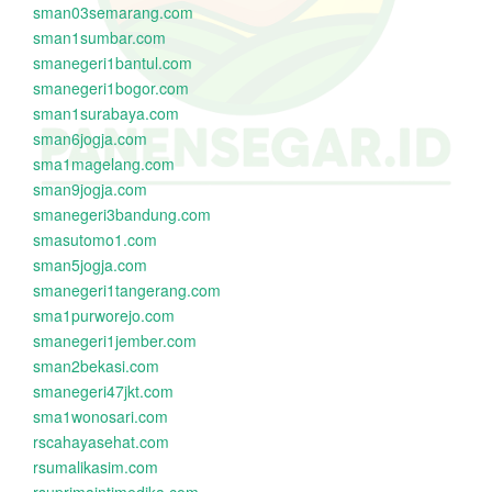
sman03semarang.com
sman1sumbar.com
smanegeri1bantul.com
smanegeri1bogor.com
sman1surabaya.com
sman6jogja.com
sma1magelang.com
sman9jogja.com
smanegeri3bandung.com
smasutomo1.com
sman5jogja.com
smanegeri1tangerang.com
sma1purworejo.com
smanegeri1jember.com
sman2bekasi.com
smanegeri47jkt.com
sma1wonosari.com
rscahayasehat.com
rsumalikasim.com