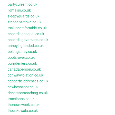
partycurrent.co.uk
lightalso.co.uk
sleepyguards.co.uk
stephensmoke.co.uk
trialuncomfortable.co.uk
accordingchapel.co.uk
accordingoversees.co.uk
annoyingfunded.co.uk
belongsthey.co.uk
bootsrover.co.uk
burndeniers.co.uk
canadaperson.co.uk
conwayviolation.co.uk
copperfielddresses.co.uk
cowboysspot.co.uk
decemberteaching.co.uk
traceloans.co.uk
thenewsweek.co.uk
thecakewala.co.uk