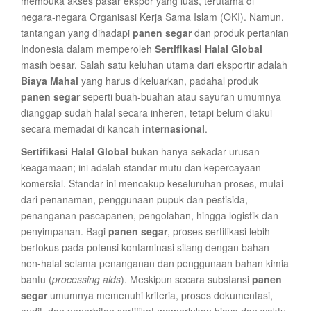
membuka akses pasar ekspor yang luas, terutama di
negara-negara Organisasi Kerja Sama Islam (OKI). Namun,
tantangan yang dihadapi
panen segar
dan produk pertanian
Indonesia dalam memperoleh
Sertifikasi Halal Global
masih besar. Salah satu keluhan utama dari eksportir adalah
Biaya Mahal
yang harus dikeluarkan, padahal produk
panen segar
seperti buah-buahan atau sayuran umumnya
dianggap sudah halal secara inheren, tetapi belum diakui
secara memadai di kancah
internasional
.
Sertifikasi Halal Global
bukan hanya sekadar urusan
keagamaan; ini adalah standar mutu dan kepercayaan
komersial. Standar ini mencakup keseluruhan proses, mulai
dari penanaman, penggunaan pupuk dan pestisida,
penanganan pascapanen, pengolahan, hingga logistik dan
penyimpanan. Bagi
panen segar
, proses sertifikasi lebih
berfokus pada potensi kontaminasi silang dengan bahan
non-halal selama penanganan dan penggunaan bahan kimia
bantu (
processing aids
). Meskipun secara substansi
panen
segar
umumnya memenuhi kriteria, proses dokumentasi,