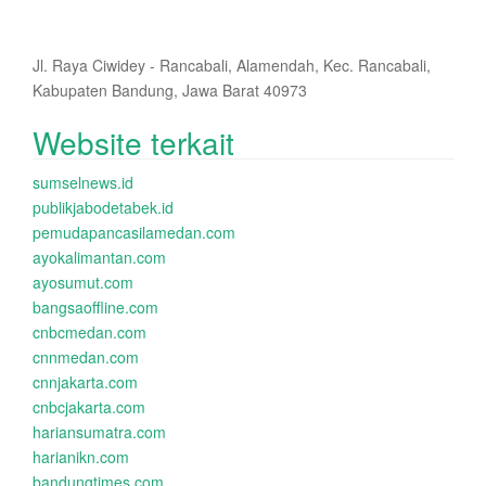
Jl. Raya Ciwidey - Rancabali, Alamendah, Kec. Rancabali,
Kabupaten Bandung, Jawa Barat 40973
Website terkait
sumselnews.id
publikjabodetabek.id
pemudapancasilamedan.com
ayokalimantan.com
ayosumut.com
bangsaoffline.com
cnbcmedan.com
cnnmedan.com
cnnjakarta.com
cnbcjakarta.com
hariansumatra.com
harianikn.com
bandungtimes.com