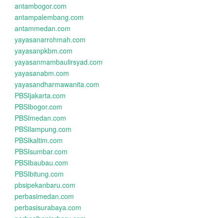
antambogor.com
antampalembang.com
antammedan.com
yayasanarrohmah.com
yayasanpkbm.com
yayasanmambaulirsyad.com
yayasanabm.com
yayasandharmawanita.com
PBSIjakarta.com
PBSIbogor.com
PBSImedan.com
PBSIlampung.com
PBSIkaltim.com
PBSIsumbar.com
PBSIbaubau.com
PBSIbitung.com
pbsipekanbaru.com
perbasimedan.com
perbasisurabaya.com