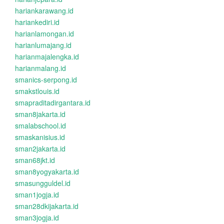
hariankarawang.id
hariankediri.id
harianlamongan.id
harianlumajang.id
harianmajalengka.id
harianmalang.id
smanics-serpong.id
smakstlouis.id
smapraditadirgantara.id
sman8jakarta.id
smalabschool.id
smaskanisius.id
sman2jakarta.id
sman68jkt.id
sman8yogyakarta.id
smasungguldel.id
sman1jogja.id
sman28dkijakarta.id
sman3jogja.id