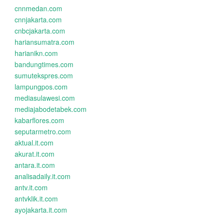
cnnmedan.com
cnnjakarta.com
cnbcjakarta.com
hariansumatra.com
harianikn.com
bandungtimes.com
sumutekspres.com
lampungpos.com
mediasulawesi.com
mediajabodetabek.com
kabarflores.com
seputarmetro.com
aktual.it.com
akurat.it.com
antara.it.com
analisadaily.it.com
antv.it.com
antvklik.it.com
ayojakarta.it.com