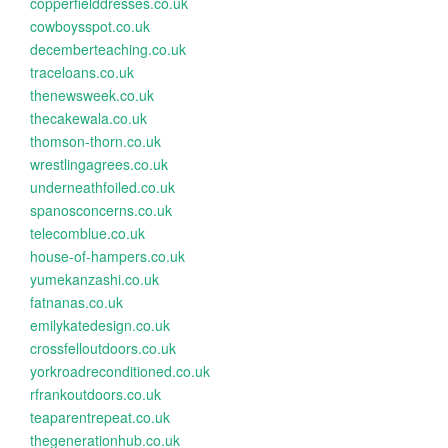
copperfielddresses.co.uk
cowboysspot.co.uk
decemberteaching.co.uk
traceloans.co.uk
thenewsweek.co.uk
thecakewala.co.uk
thomson-thorn.co.uk
wrestlingagrees.co.uk
underneathfoiled.co.uk
spanosconcerns.co.uk
telecomblue.co.uk
house-of-hampers.co.uk
yumekanzashi.co.uk
fatnanas.co.uk
emilykatedesign.co.uk
crossfelloutdoors.co.uk
yorkroadreconditioned.co.uk
rfrankoutdoors.co.uk
teaparentrepeat.co.uk
thegenerationhub.co.uk