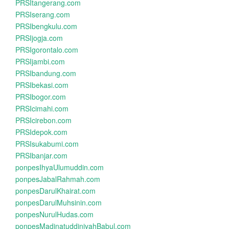
PRSItangerang.com
PRSIserang.com
PRSIbengkulu.com
PRSIjogja.com
PRSIgorontalo.com
PRSIjambi.com
PRSIbandung.com
PRSIbekasi.com
PRSIbogor.com
PRSIcimahi.com
PRSIcirebon.com
PRSIdepok.com
PRSIsukabumi.com
PRSIbanjar.com
ponpesIhyaUlumuddin.com
ponpesJabalRahmah.com
ponpesDarulKhairat.com
ponpesDarulMuhsinin.com
ponpesNurulHudas.com
ponpesMadinatuddiniyahBabul.com