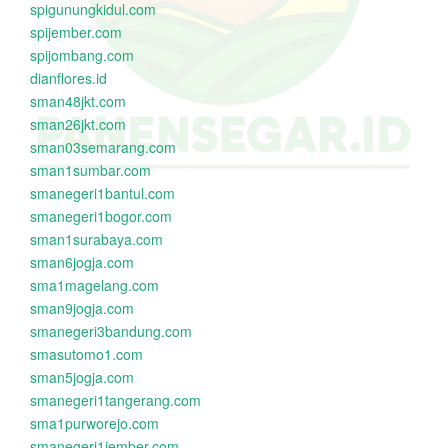
spigunungkidul.com
spijember.com
spijombang.com
dianflores.id
sman48jkt.com
sman26jkt.com
sman03semarang.com
sman1sumbar.com
smanegeri1bantul.com
smanegeri1bogor.com
sman1surabaya.com
sman6jogja.com
sma1magelang.com
sman9jogja.com
smanegeri3bandung.com
smasutomo1.com
sman5jogja.com
smanegeri1tangerang.com
sma1purworejo.com
smanegeri1jember.com