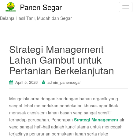
Panen Segar
T
o
Belanja Hasil Tani, Mudah dan Segar
g
g
l
e
Strategi Management
n
Lahan Gambut untuk
a
v
Pertanian Berkelanjutan
i
g
April 5, 2026
admin_panensegar
a
t
Mengelola area dengan kandungan bahan organik yang
i
sangat tebal memerlukan pendekatan khusus agar tidak
o
merusak ekosistem lahan basah yang sangat sensitif
n
terhadap perubahan. Penerapan
Strategi Management
air
yang sangat hati-hati adalah kunci utama untuk mencegah
terjadinya penurunan permukaan tanah serta risiko