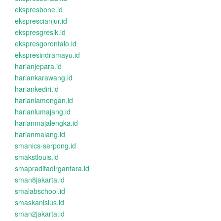
ekspresbone.id
eksprescianjur.id
ekspresgresik.id
ekspresgorontalo.id
ekspresindramayu.id
harianjepara.id
hariankarawang.id
hariankediri.id
harianlamongan.id
harianlumajang.id
harianmajalengka.id
harianmalang.id
smanics-serpong.id
smakstlouis.id
smapraditadirgantara.id
sman8jakarta.id
smalabschool.id
smaskanisius.id
sman2jakarta.id