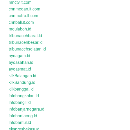
mnctv.it.com
cnnmedan.it.com
cnnmetro.it.com
cnnbali.it.com
meulaboh.id
tribunacehbarat.id
tribunacehbesar.id
tribunacehselatan.id
ayoagam.id
ayoasahan.id
ayoasmat.id
klikBalangan.id
klikBandung.id
klikbanggai.id
infobangkalan.id
infobangli.id
infobanjarnegara.id
infobantaeng.id
infobantul.id
ekspresbekasi.id