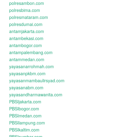
polresambon.com
polresbima.com
polresmataram.com
polresdumai.com
antamjakarta.com
antambekasi.com
antambogor.com
antampalembang.com
antammedan.com
yayasanarrohmah.com
yayasanpkbm.com
yayasanmambaulirsyad.com
yayasanabm.com
yayasandharmawanita.com
PBSIjakarta.com
PBSIbogor.com
PBSImedan.com
PBSIlampung.com
PBSIkaltim.com
PBSIsumbar.com