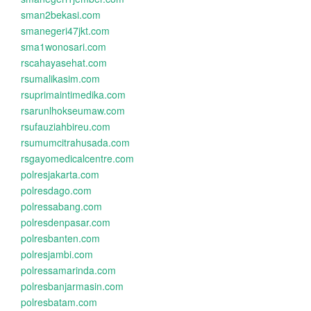
sman2bekasi.com
smanegeri47jkt.com
sma1wonosari.com
rscahayasehat.com
rsumalikasim.com
rsuprimaintimedika.com
rsarunlhokseumaw.com
rsufauziahbireu.com
rsumumcitrahusada.com
rsgayomedicalcentre.com
polresjakarta.com
polresdago.com
polressabang.com
polresdenpasar.com
polresbanten.com
polresjambi.com
polressamarinda.com
polresbanjarmasin.com
polresbatam.com