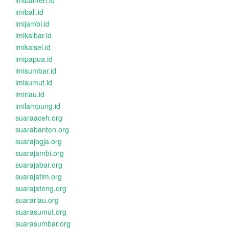
imibanten.id
imibali.id
imijambi.id
imikalbar.id
imikalsel.id
imipapua.id
imisumbar.id
imisumut.id
imiriau.id
imilampung.id
suaraaceh.org
suarabanten.org
suarajogja.org
suarajambi.org
suarajabar.org
suarajatim.org
suarajateng.org
suarariau.org
suarasumut.org
suarasumbar.org