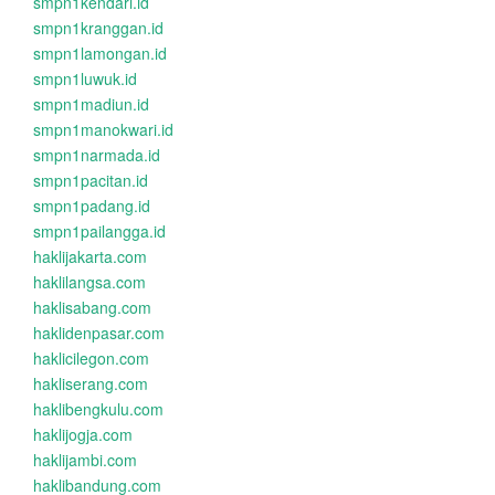
smpn1kendari.id
smpn1kranggan.id
smpn1lamongan.id
smpn1luwuk.id
smpn1madiun.id
smpn1manokwari.id
smpn1narmada.id
smpn1pacitan.id
smpn1padang.id
smpn1pailangga.id
haklijakarta.com
haklilangsa.com
haklisabang.com
haklidenpasar.com
haklicilegon.com
hakliserang.com
haklibengkulu.com
haklijogja.com
haklijambi.com
haklibandung.com