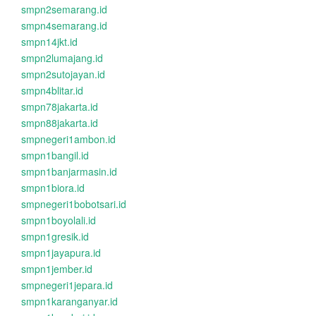
smpn2semarang.id
smpn4semarang.id
smpn14jkt.id
smpn2lumajang.id
smpn2sutojayan.id
smpn4blitar.id
smpn78jakarta.id
smpn88jakarta.id
smpnegeri1ambon.id
smpn1bangil.id
smpn1banjarmasin.id
smpn1biora.id
smpnegeri1bobotsari.id
smpn1boyolali.id
smpn1gresik.id
smpn1jayapura.id
smpn1jember.id
smpnegeri1jepara.id
smpn1karanganyar.id