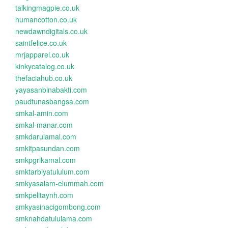
talkingmagpie.co.uk
humancotton.co.uk
newdawndigitals.co.uk
saintfelice.co.uk
mrjapparel.co.uk
kinkycatalog.co.uk
thefaciahub.co.uk
yayasanbinabakti.com
paudtunasbangsa.com
smkal-amin.com
smkal-manar.com
smkdarulamal.com
smkitpasundan.com
smkpgrikamal.com
smktarbiyatululum.com
smkyasalam-elummah.com
smkpelitaynh.com
smkyasinacigombong.com
smknahdatululama.com