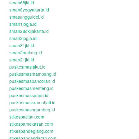
sman68jkt.id
sman8yogyakarta.id
smasungguldel.id
sman1jogja.id
sman28dkijakarta.id
sman3jogja.id
sman81jkt.id
sman2malang.id
sman21jkt.id
puskesmasjakut.id
puskesmasmampang.id
puskesmaspancoran.id
puskesmasmenteng.id
puskesmassenen.id
puskesmaskramatjati.id
puskesmasngambeg.id
stikespacitan.com
stikespamekasan.com
stikespandeglang.com
stikespangandaran.com