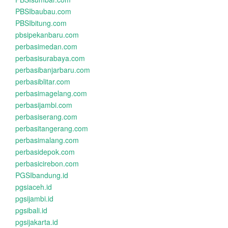
PBSIbaubau.com
PBSIbitung.com
pbsipekanbaru.com
perbasimedan.com
perbasisurabaya.com
perbasibanjarbaru.com
perbasiblitar.com
perbasimagelang.com
perbasijambi.com
perbasiserang.com
perbasitangerang.com
perbasimalang.com
perbasidepok.com
perbasicirebon.com
PGSIbandung.id
pgsiaceh.id
pgsijambi.id
pgsibali.id
pgsijakarta.id