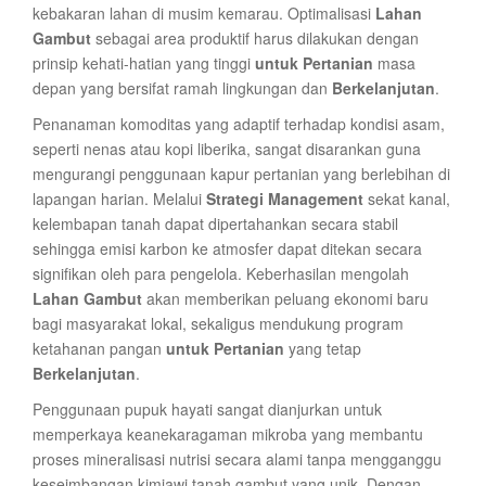
kebakaran lahan di musim kemarau. Optimalisasi
Lahan
Gambut
sebagai area produktif harus dilakukan dengan
prinsip kehati-hatian yang tinggi
untuk Pertanian
masa
depan yang bersifat ramah lingkungan dan
Berkelanjutan
.
Penanaman komoditas yang adaptif terhadap kondisi asam,
seperti nenas atau kopi liberika, sangat disarankan guna
mengurangi penggunaan kapur pertanian yang berlebihan di
lapangan harian. Melalui
Strategi Management
sekat kanal,
kelembapan tanah dapat dipertahankan secara stabil
sehingga emisi karbon ke atmosfer dapat ditekan secara
signifikan oleh para pengelola. Keberhasilan mengolah
Lahan Gambut
akan memberikan peluang ekonomi baru
bagi masyarakat lokal, sekaligus mendukung program
ketahanan pangan
untuk Pertanian
yang tetap
Berkelanjutan
.
Penggunaan pupuk hayati sangat dianjurkan untuk
memperkaya keanekaragaman mikroba yang membantu
proses mineralisasi nutrisi secara alami tanpa mengganggu
keseimbangan kimiawi tanah gambut yang unik. Dengan