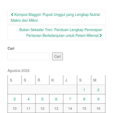
Post
Kompos Maggot: Pupuk Unggul yang Lengkap Nutrisi
navigation
Makro dan Mikro
Bukan Sekadar Tren: Panduan Lengkap Penerapan
Pertanian Berkelanjutan untuk Petani Milenial
Cari
Cari
Agustus 2026
S
S
R
K
J
S
M
1
2
3
4
5
6
7
8
9
10
11
12
13
14
15
16