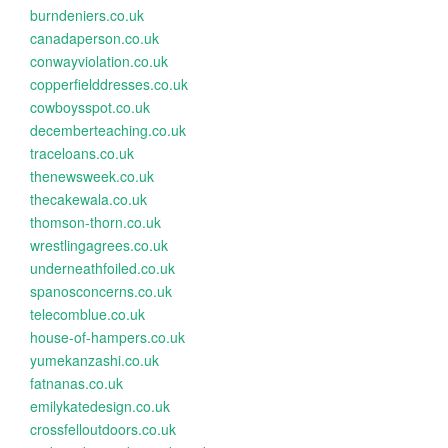
burndeniers.co.uk
canadaperson.co.uk
conwayviolation.co.uk
copperfielddresses.co.uk
cowboysspot.co.uk
decemberteaching.co.uk
traceloans.co.uk
thenewsweek.co.uk
thecakewala.co.uk
thomson-thorn.co.uk
wrestlingagrees.co.uk
underneathfoiled.co.uk
spanosconcerns.co.uk
telecomblue.co.uk
house-of-hampers.co.uk
yumekanzashi.co.uk
fatnanas.co.uk
emilykatedesign.co.uk
crossfelloutdoors.co.uk