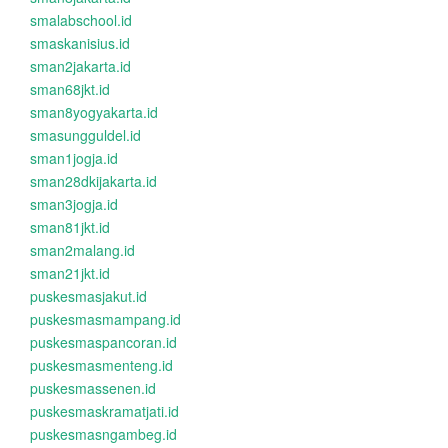
smalabschool.id
smaskanisius.id
sman2jakarta.id
sman68jkt.id
sman8yogyakarta.id
smasungguldel.id
sman1jogja.id
sman28dkijakarta.id
sman3jogja.id
sman81jkt.id
sman2malang.id
sman21jkt.id
puskesmasjakut.id
puskesmasmampang.id
puskesmaspancoran.id
puskesmasmenteng.id
puskesmassenen.id
puskesmaskramatjati.id
puskesmasngambeg.id