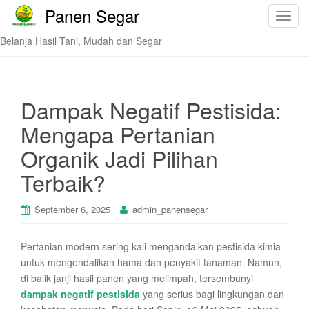
Panen Segar
T
o
Belanja Hasil Tani, Mudah dan Segar
g
g
l
e
Dampak Negatif Pestisida:
n
Mengapa Pertanian
a
v
Organik Jadi Pilihan
i
Terbaik?
g
a
t
September 6, 2025
admin_panensegar
i
o
Pertanian modern sering kali mengandalkan pestisida kimia
n
untuk mengendalikan hama dan penyakit tanaman. Namun,
di balik janji hasil panen yang melimpah, tersembunyi
dampak negatif pestisida
yang serius bagi lingkungan dan