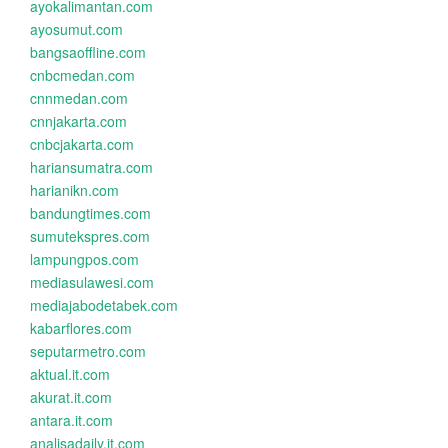
ayokalimantan.com
ayosumut.com
bangsaoffline.com
cnbcmedan.com
cnnmedan.com
cnnjakarta.com
cnbcjakarta.com
hariansumatra.com
harianikn.com
bandungtimes.com
sumutekspres.com
lampungpos.com
mediasulawesi.com
mediajabodetabek.com
kabarflores.com
seputarmetro.com
aktual.it.com
akurat.it.com
antara.it.com
analisadaily.it.com