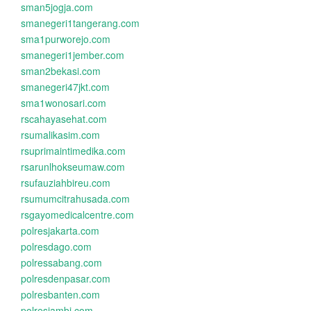
sman5jogja.com
smanegeri1tangerang.com
sma1purworejo.com
smanegeri1jember.com
sman2bekasi.com
smanegeri47jkt.com
sma1wonosari.com
rscahayasehat.com
rsumalikasim.com
rsuprimaintimedika.com
rsarunlhokseumaw.com
rsufauziahbireu.com
rsumumcitrahusada.com
rsgayomedicalcentre.com
polresjakarta.com
polresdago.com
polressabang.com
polresdenpasar.com
polresbanten.com
polresjambi.com