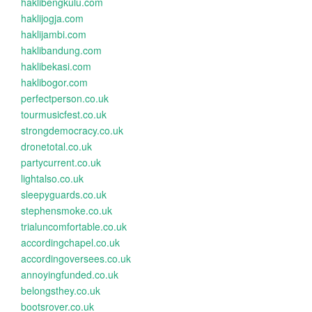
haklibengkulu.com
haklijogja.com
haklijambi.com
haklibandung.com
haklibekasi.com
haklibogor.com
perfectperson.co.uk
tourmusicfest.co.uk
strongdemocracy.co.uk
dronetotal.co.uk
partycurrent.co.uk
lightalso.co.uk
sleepyguards.co.uk
stephensmoke.co.uk
trialuncomfortable.co.uk
accordingchapel.co.uk
accordingoversees.co.uk
annoyingfunded.co.uk
belongsthey.co.uk
bootsrover.co.uk