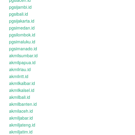
pgsiaceh.id
pgsijambi.id
pgsibali.id
pgsijakarta.id
pgsimedan.id
pgsilombok.id
pgsimaluku.id
pgsimanado.id
akmilsumbar.id
akmilpapua.id
akmilriau.id
akmilntt.id
akmilkalbar.id
akmilkalsel.id
akmilbali.id
akmilbanten.id
akmilaceh.id
akmiljabar.id
akmiljateng.id
akmiljatim.id