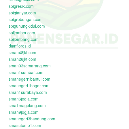
spigresik.com
spigianyar.com
spigrobongan.com
spigunungkidul.com
spijember.com
spijombang.com
dianflores.id
sman48jkt.com
sman26jkt.com
sman03semarang.com
sman1sumbar.com
smanegeri1bantul.com
smanegeri1bogor.com
sman1surabaya.com
sman6jogja.com
sma1magelang.com
sman9jogja.com
smanegeri3bandung.com
smasutomo1.com