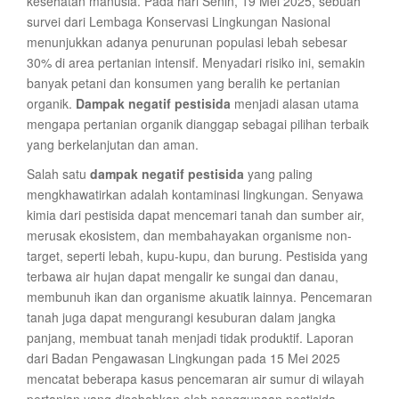
kesehatan manusia. Pada hari Senin, 19 Mei 2025, sebuah
survei dari Lembaga Konservasi Lingkungan Nasional
menunjukkan adanya penurunan populasi lebah sebesar
30% di area pertanian intensif. Menyadari risiko ini, semakin
banyak petani dan konsumen yang beralih ke pertanian
organik.
Dampak negatif pestisida
menjadi alasan utama
mengapa pertanian organik dianggap sebagai pilihan terbaik
yang berkelanjutan dan aman.
Salah satu
dampak negatif pestisida
yang paling
mengkhawatirkan adalah kontaminasi lingkungan. Senyawa
kimia dari pestisida dapat mencemari tanah dan sumber air,
merusak ekosistem, dan membahayakan organisme non-
target, seperti lebah, kupu-kupu, dan burung. Pestisida yang
terbawa air hujan dapat mengalir ke sungai dan danau,
membunuh ikan dan organisme akuatik lainnya. Pencemaran
tanah juga dapat mengurangi kesuburan dalam jangka
panjang, membuat tanah menjadi tidak produktif. Laporan
dari Badan Pengawasan Lingkungan pada 15 Mei 2025
mencatat beberapa kasus pencemaran air sumur di wilayah