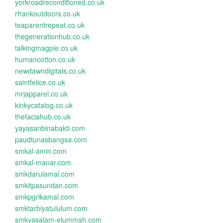
yorkroadreconditioned.co.uk
rfrankoutdoors.co.uk
teaparentrepeat.co.uk
thegenerationhub.co.uk
talkingmagpie.co.uk
humancotton.co.uk
newdawndigitals.co.uk
saintfelice.co.uk
mrjapparel.co.uk
kinkycatalog.co.uk
thefaciahub.co.uk
yayasanbinabakti.com
paudtunasbangsa.com
smkal-amin.com
smkal-manar.com
smkdarulamal.com
smkitpasundan.com
smkpgrikamal.com
smktarbiyatululum.com
smkyasalam-elummah.com