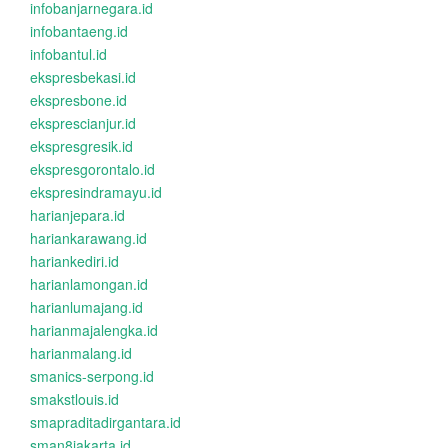
infobanjarnegara.id
infobantaeng.id
infobantul.id
ekspresbekasi.id
ekspresbone.id
eksprescianjur.id
ekspresgresik.id
ekspresgorontalo.id
ekspresindramayu.id
harianjepara.id
hariankarawang.id
hariankediri.id
harianlamongan.id
harianlumajang.id
harianmajalengka.id
harianmalang.id
smanics-serpong.id
smakstlouis.id
smapraditadirgantara.id
sman8jakarta.id