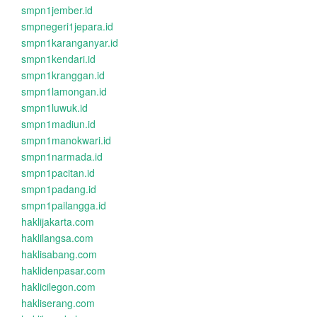
smpn1jember.id
smpnegeri1jepara.id
smpn1karanganyar.id
smpn1kendari.id
smpn1kranggan.id
smpn1lamongan.id
smpn1luwuk.id
smpn1madiun.id
smpn1manokwari.id
smpn1narmada.id
smpn1pacitan.id
smpn1padang.id
smpn1pailangga.id
haklijakarta.com
haklilangsa.com
haklisabang.com
haklidenpasar.com
haklicilegon.com
hakliserang.com