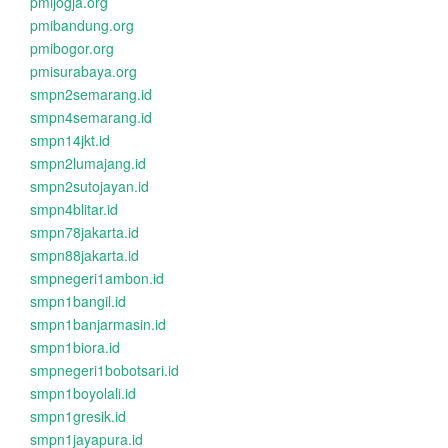
pmijogja.org
pmibandung.org
pmibogor.org
pmisurabaya.org
smpn2semarang.id
smpn4semarang.id
smpn14jkt.id
smpn2lumajang.id
smpn2sutojayan.id
smpn4blitar.id
smpn78jakarta.id
smpn88jakarta.id
smpnegeri1ambon.id
smpn1bangil.id
smpn1banjarmasin.id
smpn1biora.id
smpnegeri1bobotsari.id
smpn1boyolali.id
smpn1gresik.id
smpn1jayapura.id