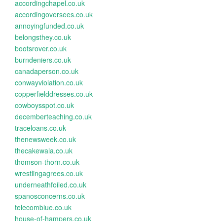
accordingchapel.co.uk
accordingoversees.co.uk
annoyingfunded.co.uk
belongsthey.co.uk
bootsrover.co.uk
burndeniers.co.uk
canadaperson.co.uk
conwayviolation.co.uk
copperfielddresses.co.uk
cowboysspot.co.uk
decemberteaching.co.uk
traceloans.co.uk
thenewsweek.co.uk
thecakewala.co.uk
thomson-thorn.co.uk
wrestlingagrees.co.uk
underneathfoiled.co.uk
spanosconcerns.co.uk
telecomblue.co.uk
house-of-hampers.co.uk