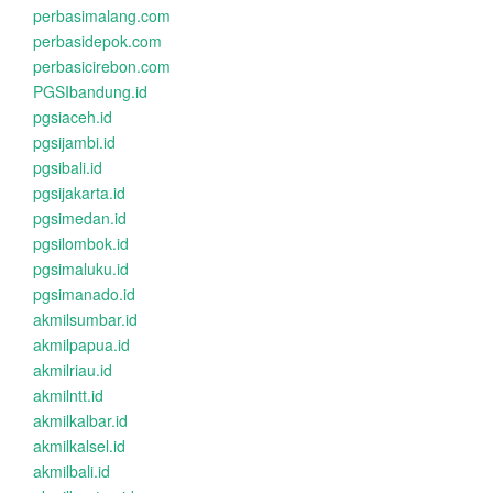
perbasimalang.com
perbasidepok.com
perbasicirebon.com
PGSIbandung.id
pgsiaceh.id
pgsijambi.id
pgsibali.id
pgsijakarta.id
pgsimedan.id
pgsilombok.id
pgsimaluku.id
pgsimanado.id
akmilsumbar.id
akmilpapua.id
akmilriau.id
akmilntt.id
akmilkalbar.id
akmilkalsel.id
akmilbali.id