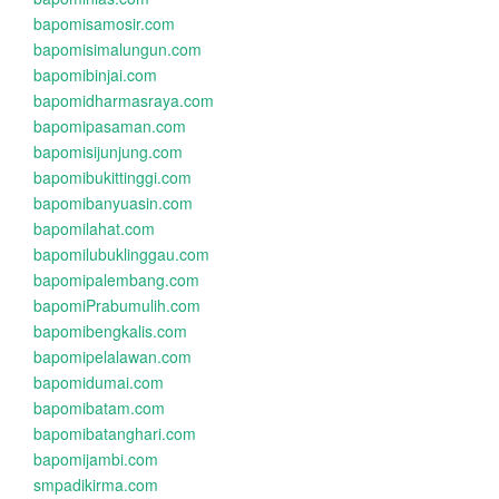
bapomisamosir.com
bapomisimalungun.com
bapomibinjai.com
bapomidharmasraya.com
bapomipasaman.com
bapomisijunjung.com
bapomibukittinggi.com
bapomibanyuasin.com
bapomilahat.com
bapomilubuklinggau.com
bapomipalembang.com
bapomiPrabumulih.com
bapomibengkalis.com
bapomipelalawan.com
bapomidumai.com
bapomibatam.com
bapomibatanghari.com
bapomijambi.com
smpadikirma.com