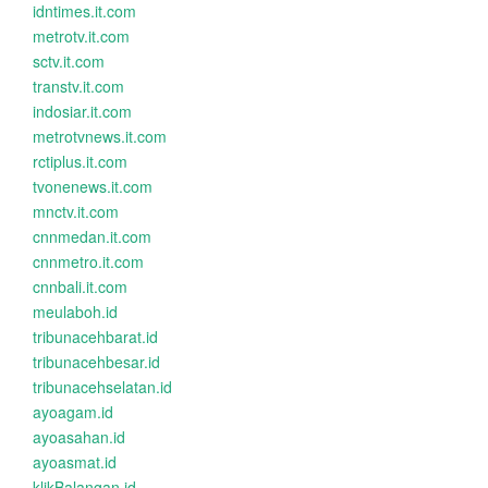
idntimes.it.com
metrotv.it.com
sctv.it.com
transtv.it.com
indosiar.it.com
metrotvnews.it.com
rctiplus.it.com
tvonenews.it.com
mnctv.it.com
cnnmedan.it.com
cnnmetro.it.com
cnnbali.it.com
meulaboh.id
tribunacehbarat.id
tribunacehbesar.id
tribunacehselatan.id
ayoagam.id
ayoasahan.id
ayoasmat.id
klikBalangan.id