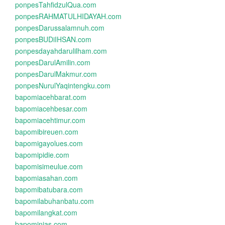
ponpesTahfidzulQua.com
ponpesRAHMATULHIDAYAH.com
ponpesDarussalamnuh.com
ponpesBUDiIHSAN.com
ponpesdayahdarulilham.com
ponpesDarulAmilin.com
ponpesDarulMakmur.com
ponpesNurulYaqintengku.com
bapomiacehbarat.com
bapomiacehbesar.com
bapomiacehtimur.com
bapomibireuen.com
bapomigayolues.com
bapomipidie.com
bapomisimeulue.com
bapomiasahan.com
bapomibatubara.com
bapomilabuhanbatu.com
bapomilangkat.com
bapominias.com