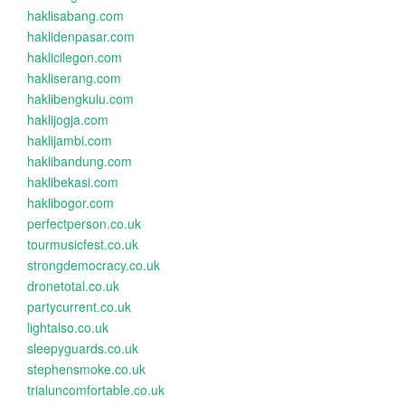
haklisabang.com
haklidenpasar.com
haklicilegon.com
hakliserang.com
haklibengkulu.com
haklijogja.com
haklijambi.com
haklibandung.com
haklibekasi.com
haklibogor.com
perfectperson.co.uk
tourmusicfest.co.uk
strongdemocracy.co.uk
dronetotal.co.uk
partycurrent.co.uk
lightalso.co.uk
sleepyguards.co.uk
stephensmoke.co.uk
trialuncomfortable.co.uk