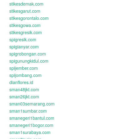
stikesdemak.com
stikesgarut.com
stikesgorontalo.com
stikesgowa.com
stikesgresik.com
spigresik.com
spigianyar.com
spigrobongan.com
spigunungkidul.com
spijember.com
spijombang.com
dianflores.id
sman48jkt.com
sman26jkt.com
sman03semarang.com
sman1sumbar.com
smanegeri1bantul.com
smanegeri1bogor.com
sman1surabaya.com