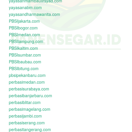
yayasanmambaulirsyad.com
yayasanabm.com
yayasandharmawanita.com
PBSIjakarta.com
PBSIbogor.com
PBSImedan.com
PBSIlampung.com
PBSIkaltim.com
PBSIsumbar.com
PBSIbaubau.com
PBSIbitung.com
pbsipekanbaru.com
perbasimedan.com
perbasisurabaya.com
perbasibanjarbaru.com
perbasiblitar.com
perbasimagelang.com
perbasijambi.com
perbasiserang.com
perbasitangerang.com