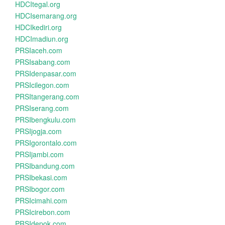
HDCItegal.org
HDCIsemarang.org
HDCIkediri.org
HDCImadiun.org
PRSIaceh.com
PRSIsabang.com
PRSIdenpasar.com
PRSIcilegon.com
PRSItangerang.com
PRSIserang.com
PRSIbengkulu.com
PRSIjogja.com
PRSIgorontalo.com
PRSIjambi.com
PRSIbandung.com
PRSIbekasi.com
PRSIbogor.com
PRSIcimahi.com
PRSIcirebon.com
PRSIdepok.com