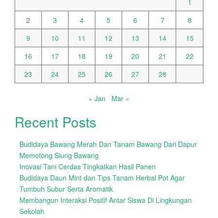
1
2
3
4
5
6
7
8
9
10
11
12
13
14
15
16
17
18
19
20
21
22
23
24
25
26
27
28
« Jan
Mar »
Recent Posts
Budidaya Bawang Merah Dan Tanam Bawang Dari Dapur
Memotong Siung Bawang
Inovasi Tani Cerdas Tingkatkan Hasil Panen
Budidaya Daun Mint dan Tips Tanam Herbal Pot Agar
Tumbuh Subur Serta Aromatik
Membangun Interaksi Positif Antar Siswa Di Lingkungan
Sekolah