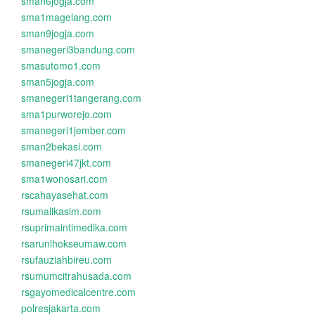
sman6jogja.com
sma1magelang.com
sman9jogja.com
smanegeri3bandung.com
smasutomo1.com
sman5jogja.com
smanegeri1tangerang.com
sma1purworejo.com
smanegeri1jember.com
sman2bekasi.com
smanegeri47jkt.com
sma1wonosari.com
rscahayasehat.com
rsumalikasim.com
rsuprimaintimedika.com
rsarunlhokseumaw.com
rsufauziahbireu.com
rsumumcitrahusada.com
rsgayomedicalcentre.com
polresjakarta.com