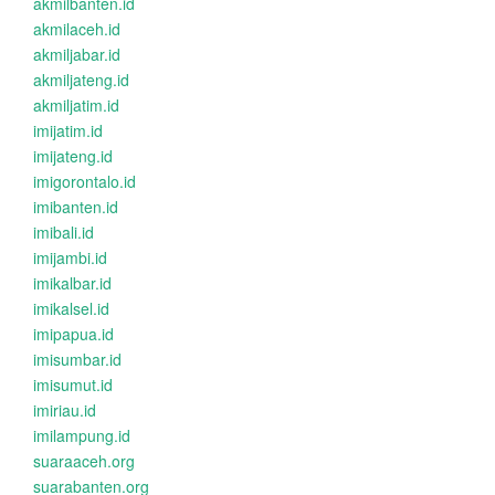
akmilbanten.id
akmilaceh.id
akmiljabar.id
akmiljateng.id
akmiljatim.id
imijatim.id
imijateng.id
imigorontalo.id
imibanten.id
imibali.id
imijambi.id
imikalbar.id
imikalsel.id
imipapua.id
imisumbar.id
imisumut.id
imiriau.id
imilampung.id
suaraaceh.org
suarabanten.org