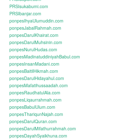
PRSIsukabumi.com
PRSIbanjar.com
ponpesIhyaUlumuddin.com
ponpesJabalRahmah.com
ponpesDarulKhairat.com
ponpesDarulMuhsinin.com
ponpesNurulHudas.com
ponpesMadinatuddiniyahBabul.com
ponpesInsanMadani.com
ponpesBaitilHikmah.com
ponpesDarulHidayahul.com
ponpesMafatihussaadah.com
ponpesRaudhatulAla.com
ponpesLiqaurrahmah.com
ponpesBabulUlum.com
ponpesThariqunNajah.com
ponpesDarulQuran.com
ponpesDarulMifathurrahmah.com
ponpesDayahSyaikhuna.com