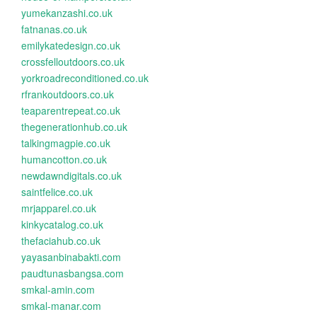
yumekanzashi.co.uk
fatnanas.co.uk
emilykatedesign.co.uk
crossfelloutdoors.co.uk
yorkroadreconditioned.co.uk
rfrankoutdoors.co.uk
teaparentrepeat.co.uk
thegenerationhub.co.uk
talkingmagpie.co.uk
humancotton.co.uk
newdawndigitals.co.uk
saintfelice.co.uk
mrjapparel.co.uk
kinkycatalog.co.uk
thefaciahub.co.uk
yayasanbinabakti.com
paudtunasbangsa.com
smkal-amin.com
smkal-manar.com