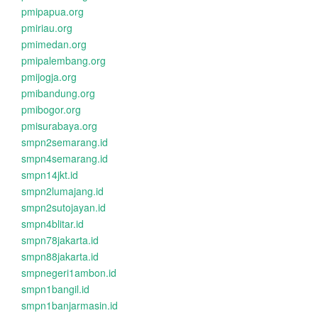
pmipapua.org
pmiriau.org
pmimedan.org
pmipalembang.org
pmijogja.org
pmibandung.org
pmibogor.org
pmisurabaya.org
smpn2semarang.id
smpn4semarang.id
smpn14jkt.id
smpn2lumajang.id
smpn2sutojayan.id
smpn4blitar.id
smpn78jakarta.id
smpn88jakarta.id
smpnegeri1ambon.id
smpn1bangil.id
smpn1banjarmasin.id