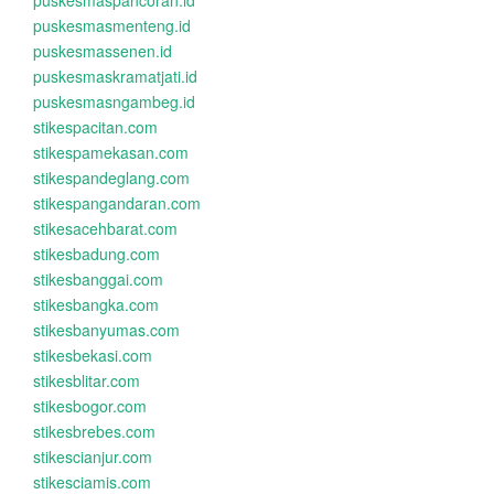
puskesmaspancoran.id
puskesmasmenteng.id
puskesmassenen.id
puskesmaskramatjati.id
puskesmasngambeg.id
stikespacitan.com
stikespamekasan.com
stikespandeglang.com
stikespangandaran.com
stikesacehbarat.com
stikesbadung.com
stikesbanggai.com
stikesbangka.com
stikesbanyumas.com
stikesbekasi.com
stikesblitar.com
stikesbogor.com
stikesbrebes.com
stikescianjur.com
stikesciamis.com