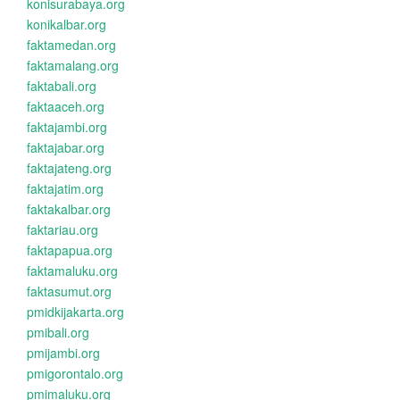
konisurabaya.org
konikalbar.org
faktamedan.org
faktamalang.org
faktabali.org
faktaaceh.org
faktajambi.org
faktajabar.org
faktajateng.org
faktajatim.org
faktakalbar.org
faktariau.org
faktapapua.org
faktamaluku.org
faktasumut.org
pmidkijakarta.org
pmibali.org
pmijambi.org
pmigorontalo.org
pmimaluku.org