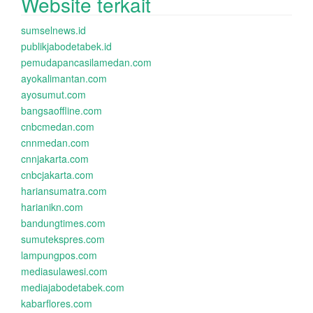
Website terkait
sumselnews.id
publikjabodetabek.id
pemudapancasilamedan.com
ayokalimantan.com
ayosumut.com
bangsaoffline.com
cnbcmedan.com
cnnmedan.com
cnnjakarta.com
cnbcjakarta.com
hariansumatra.com
harianikn.com
bandungtimes.com
sumutekspres.com
lampungpos.com
mediasulawesi.com
mediajabodetabek.com
kabarflores.com