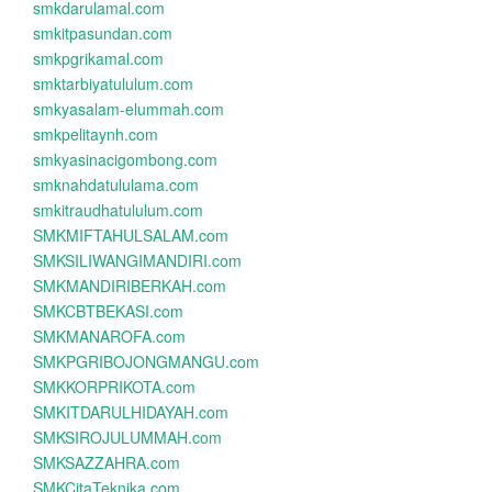
smkdarulamal.com
smkitpasundan.com
smkpgrikamal.com
smktarbiyatululum.com
smkyasalam-elummah.com
smkpelitaynh.com
smkyasinacigombong.com
smknahdatululama.com
smkitraudhatululum.com
SMKMIFTAHULSALAM.com
SMKSILIWANGIMANDIRI.com
SMKMANDIRIBERKAH.com
SMKCBTBEKASI.com
SMKMANAROFA.com
SMKPGRIBOJONGMANGU.com
SMKKORPRIKOTA.com
SMKITDARULHIDAYAH.com
SMKSIROJULUMMAH.com
SMKSAZZAHRA.com
SMKCitaTeknika.com