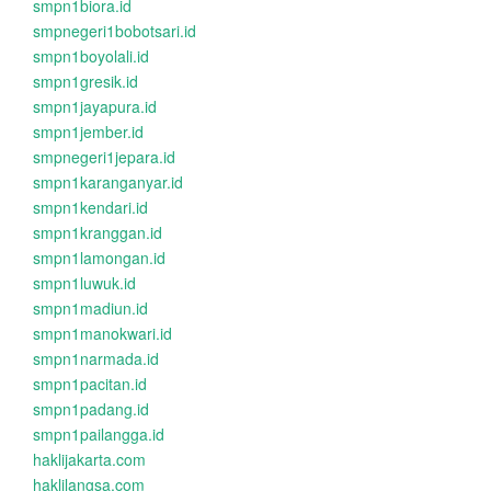
smpn1biora.id
smpnegeri1bobotsari.id
smpn1boyolali.id
smpn1gresik.id
smpn1jayapura.id
smpn1jember.id
smpnegeri1jepara.id
smpn1karanganyar.id
smpn1kendari.id
smpn1kranggan.id
smpn1lamongan.id
smpn1luwuk.id
smpn1madiun.id
smpn1manokwari.id
smpn1narmada.id
smpn1pacitan.id
smpn1padang.id
smpn1pailangga.id
haklijakarta.com
haklilangsa.com