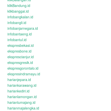
klikBandung.id
klikbanggai.id
infobangkalan.id
infobangli.id
infobanjarnegara.id
infobantaeng.id
infobantul.id
ekspresbekasi.id
ekspresbone.id
eksprescianjur.id
ekspresgresik.id
ekspresgorontalo.id
ekspresindramayu.id
harianjepara.id
hariankarawang.id
hariankediri.id
harianlamongan.id
harianlumajang.id
harianmajalengka.id