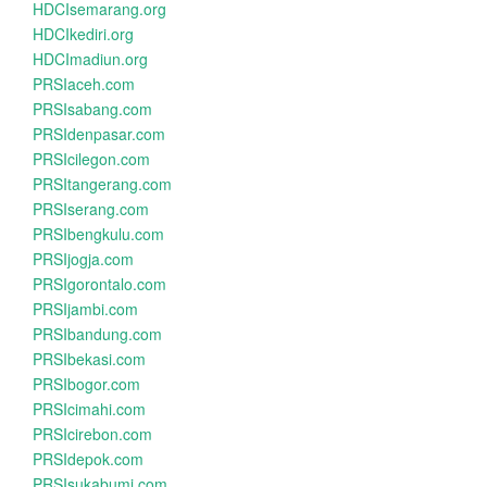
HDCIsemarang.org
HDCIkediri.org
HDCImadiun.org
PRSIaceh.com
PRSIsabang.com
PRSIdenpasar.com
PRSIcilegon.com
PRSItangerang.com
PRSIserang.com
PRSIbengkulu.com
PRSIjogja.com
PRSIgorontalo.com
PRSIjambi.com
PRSIbandung.com
PRSIbekasi.com
PRSIbogor.com
PRSIcimahi.com
PRSIcirebon.com
PRSIdepok.com
PRSIsukabumi.com