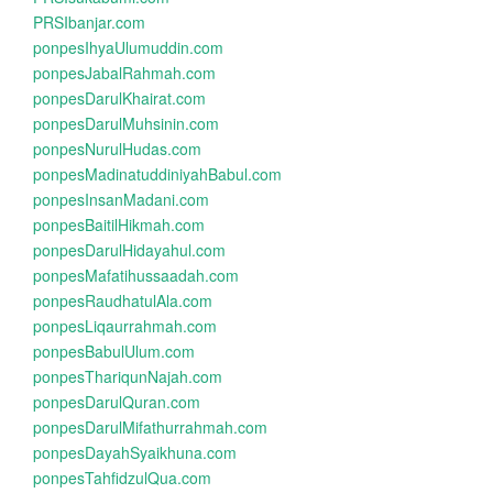
PRSIbanjar.com
ponpesIhyaUlumuddin.com
ponpesJabalRahmah.com
ponpesDarulKhairat.com
ponpesDarulMuhsinin.com
ponpesNurulHudas.com
ponpesMadinatuddiniyahBabul.com
ponpesInsanMadani.com
ponpesBaitilHikmah.com
ponpesDarulHidayahul.com
ponpesMafatihussaadah.com
ponpesRaudhatulAla.com
ponpesLiqaurrahmah.com
ponpesBabulUlum.com
ponpesThariqunNajah.com
ponpesDarulQuran.com
ponpesDarulMifathurrahmah.com
ponpesDayahSyaikhuna.com
ponpesTahfidzulQua.com