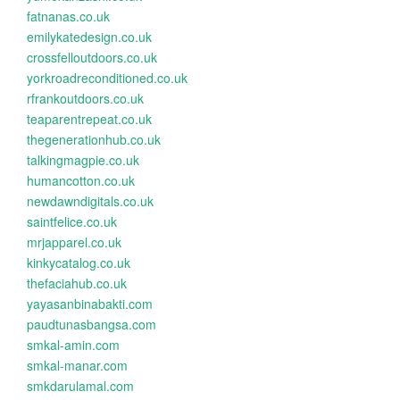
fatnanas.co.uk
emilykatedesign.co.uk
crossfelloutdoors.co.uk
yorkroadreconditioned.co.uk
rfrankoutdoors.co.uk
teaparentrepeat.co.uk
thegenerationhub.co.uk
talkingmagpie.co.uk
humancotton.co.uk
newdawndigitals.co.uk
saintfelice.co.uk
mrjapparel.co.uk
kinkycatalog.co.uk
thefaciahub.co.uk
yayasanbinabakti.com
paudtunasbangsa.com
smkal-amin.com
smkal-manar.com
smkdarulamal.com