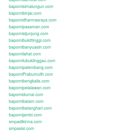
bapomisimalungun.com
bapomibinjai.com
bapomidharmasraya.com
bapomipasaman.com
bapomisijunjung.com
bapomibukittinggi.com
bapomibanyuasin.com
bapomilahat.com
bapomilubuklinggau.com
bapomipalembang.com
bapomiPrabumulih.com
bapomibengkalis.com
bapomipelalawan.com
bapomidumai.com
bapomibatam.com
bapomibatanghari.com
bapomijambi.com
smpadikirma.com
smpasisi.com