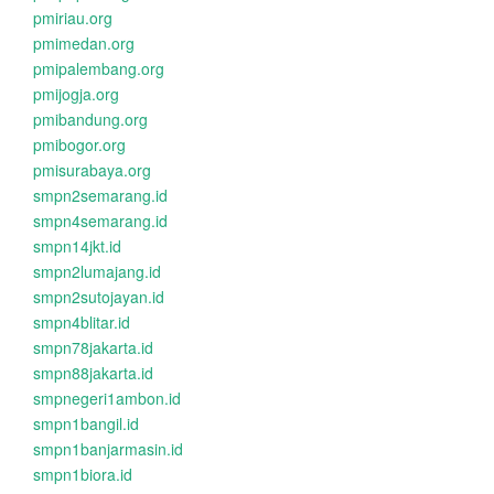
pmiriau.org
pmimedan.org
pmipalembang.org
pmijogja.org
pmibandung.org
pmibogor.org
pmisurabaya.org
smpn2semarang.id
smpn4semarang.id
smpn14jkt.id
smpn2lumajang.id
smpn2sutojayan.id
smpn4blitar.id
smpn78jakarta.id
smpn88jakarta.id
smpnegeri1ambon.id
smpn1bangil.id
smpn1banjarmasin.id
smpn1biora.id