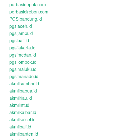
perbasidepok.com
perbasicirebon.com
PGSIbandung.id
pgsiaceh.id
pgsijambi.id
pgsibali.id
pgsijakarta.id
pgsimedan.id
pgsilombok.id
pgsimaluku.id
pgsimanado.id
akmilsumbar.id
akmilpapua.id
akmilriau.id
akmilntt.id
akmilkalbar.id
akmilkalsel.id
akmilbali.id
akmilbanten.id