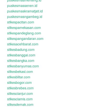
puskesmasmenteng.id
puskesmassenen.id
puskesmaskramatjati.id
puskesmasngambeg.id
stikespacitan.com
stikespamekasan.com
stikespandeglang.com
stikespangandaran.com
stikesacehbarat.com
stikesbadung.com
stikesbanggai.com
stikesbangka.com
stikesbanyumas.com
stikesbekasi.com
stikesblitar.com
stikesbogor.com
stikesbrebes.com
stikescianjur.com
stikesciamis.com
stikesdemak.com