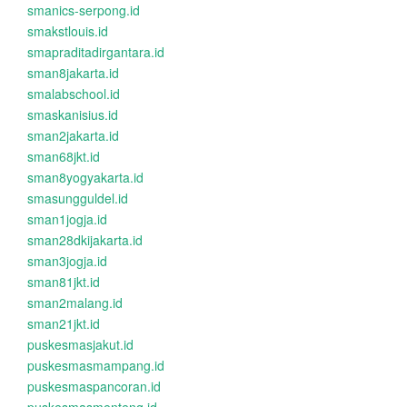
smanics-serpong.id
smakstlouis.id
smapraditadirgantara.id
sman8jakarta.id
smalabschool.id
smaskanisius.id
sman2jakarta.id
sman68jkt.id
sman8yogyakarta.id
smasungguldel.id
sman1jogja.id
sman28dkijakarta.id
sman3jogja.id
sman81jkt.id
sman2malang.id
sman21jkt.id
puskesmasjakut.id
puskesmasmampang.id
puskesmaspancoran.id