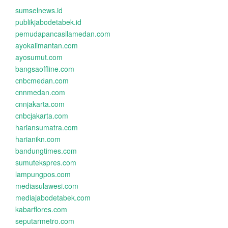
sumselnews.id
publikjabodetabek.id
pemudapancasilamedan.com
ayokalimantan.com
ayosumut.com
bangsaoffline.com
cnbcmedan.com
cnnmedan.com
cnnjakarta.com
cnbcjakarta.com
hariansumatra.com
harianikn.com
bandungtimes.com
sumutekspres.com
lampungpos.com
mediasulawesi.com
mediajabodetabek.com
kabarflores.com
seputarmetro.com