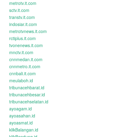
metrotv.it.com
sctv.it.com
transtv.it.com
indosiar.it.com
metrotvnews.it.com
rctiplus.it.com
tvonenews.it.com
mnctv.it.com
cnnmedan.it.com
cnnmetro.it.com
cnnbali.it.com
meulaboh.id
tribunacehbarat.id
tribunacehbesar.id
tribunacehselatan.id
ayoagam.id
ayoasahan.id
ayoasmat.id
klikBalangan.id
klikBandung.id