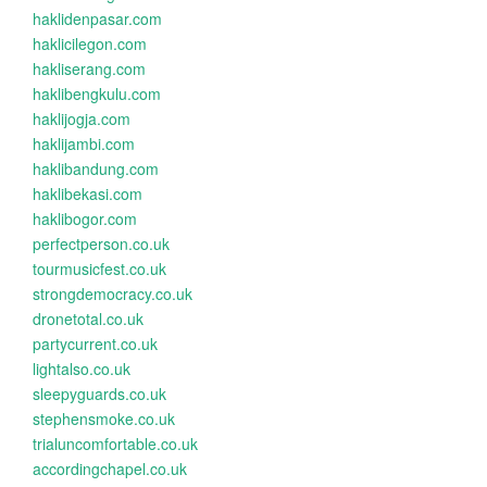
haklidenpasar.com
haklicilegon.com
hakliserang.com
haklibengkulu.com
haklijogja.com
haklijambi.com
haklibandung.com
haklibekasi.com
haklibogor.com
perfectperson.co.uk
tourmusicfest.co.uk
strongdemocracy.co.uk
dronetotal.co.uk
partycurrent.co.uk
lightalso.co.uk
sleepyguards.co.uk
stephensmoke.co.uk
trialuncomfortable.co.uk
accordingchapel.co.uk