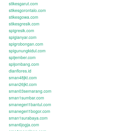
stikesgarut.com
stikesgorontalo.com
stikesgowa.com
stikesgresik.com
spigresik.com
spigianyar.com
spigrobongan.com
spigunungkidul.com
spijember.com
spijombang.com
dianflores.id
sman48jkt.com
sman26jkt.com
sman03semarang.com
sman1sumbar.com
smanegeri1bantul.com
smanegeri1bogor.com
sman1surabaya.com
sman6jogja.com