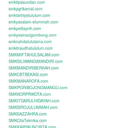
smkitpasundan.com
smkpgrikamal.com
smktarbiyatululum.com
smkyasalam-elummah.com
smkpelitaynh.com
smkyasinacigombong.com
smknahdatululama.com
smkitraudhatululum.com
SMKMIFTAHULSALAM.com
SMKSILIWANGIMANDIRI.com
SMKMANDIRIBERKAH.com
SMKCBTBEKASI.com
SMKMANAROFA.com
SMKPGRIBOJONGMANGU.com
SMKKORPRIKOTA.com
SMKITDARULHIDAYAH.com
SMKSIROJULUMMAH.com
SMKSAZZAHRA.com
SMKCitaTeknika.com
SMKKARYAUNCINTA.com