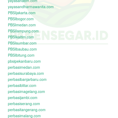
yayasanabm.com
yayasandharmawanita.com
PBSIjakarta.com
PBSIbogor.com
PBSImedan.com
PBSIlampung.com
PBSIkaltim.com
PBSIsumbar.com
PBSIbaubau.com
PBSIbitung.com
pbsipekanbaru.com
perbasimedan.com
perbasisurabaya.com
perbasibanjarbaru.com
perbasiblitar.com
perbasimagelang.com
perbasijambi.com
perbasiserang.com
perbasitangerang.com
perbasimalang.com