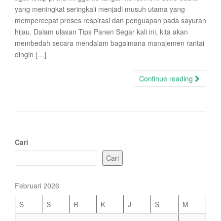
yang meningkat seringkali menjadi musuh utama yang
mempercepat proses respirasi dan penguapan pada sayuran
hijau. Dalam ulasan Tips Panen Segar kali ini, kita akan
membedah secara mendalam bagaimana manajemen rantai
dingin […]
Continue reading
Cari
Cari
Februari 2026
S
S
R
K
J
S
M