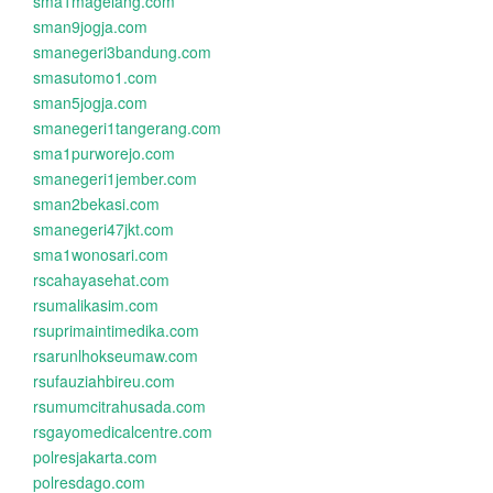
sma1magelang.com
sman9jogja.com
smanegeri3bandung.com
smasutomo1.com
sman5jogja.com
smanegeri1tangerang.com
sma1purworejo.com
smanegeri1jember.com
sman2bekasi.com
smanegeri47jkt.com
sma1wonosari.com
rscahayasehat.com
rsumalikasim.com
rsuprimaintimedika.com
rsarunlhokseumaw.com
rsufauziahbireu.com
rsumumcitrahusada.com
rsgayomedicalcentre.com
polresjakarta.com
polresdago.com