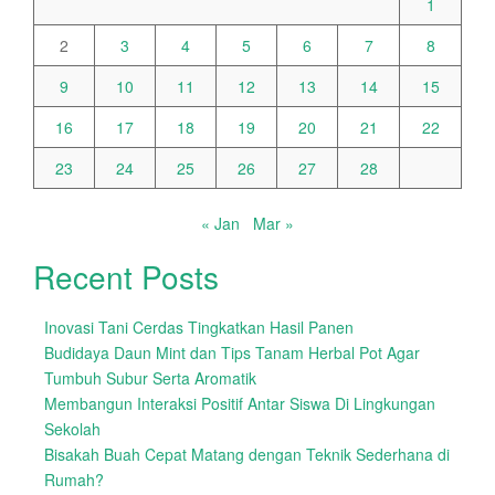
1
2
3
4
5
6
7
8
9
10
11
12
13
14
15
16
17
18
19
20
21
22
23
24
25
26
27
28
« Jan
Mar »
Recent Posts
Inovasi Tani Cerdas Tingkatkan Hasil Panen
Budidaya Daun Mint dan Tips Tanam Herbal Pot Agar
Tumbuh Subur Serta Aromatik
Membangun Interaksi Positif Antar Siswa Di Lingkungan
Sekolah
Bisakah Buah Cepat Matang dengan Teknik Sederhana di
Rumah?