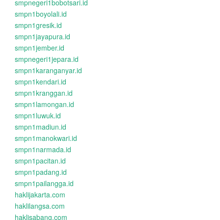
smpnegeri1bobotsari.id
smpn1boyolali.id
smpn1gresik.id
smpn1jayapura.id
smpn1jember.id
smpnegeri1jepara.id
smpn1karanganyar.id
smpn1kendari.id
smpn1kranggan.id
smpn1lamongan.id
smpn1luwuk.id
smpn1madiun.id
smpn1manokwari.id
smpn1narmada.id
smpn1pacitan.id
smpn1padang.id
smpn1pailangga.id
haklijakarta.com
haklilangsa.com
haklisabang.com