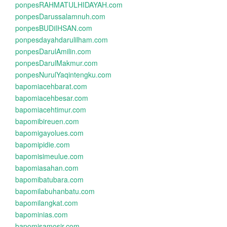
ponpesRAHMATULHIDAYAH.com
ponpesDarussalamnuh.com
ponpesBUDiIHSAN.com
ponpesdayahdarulilham.com
ponpesDarulAmilin.com
ponpesDarulMakmur.com
ponpesNurulYaqintengku.com
bapomiacehbarat.com
bapomiacehbesar.com
bapomiacehtimur.com
bapomibireuen.com
bapomigayolues.com
bapomipidie.com
bapomisimeulue.com
bapomiasahan.com
bapomibatubara.com
bapomilabuhanbatu.com
bapomilangkat.com
bapominias.com
bapomisamosir.com