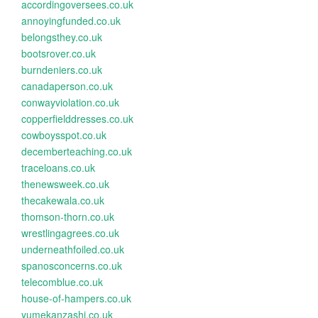
accordingoversees.co.uk
annoyingfunded.co.uk
belongsthey.co.uk
bootsrover.co.uk
burndeniers.co.uk
canadaperson.co.uk
conwayviolation.co.uk
copperfielddresses.co.uk
cowboysspot.co.uk
decemberteaching.co.uk
traceloans.co.uk
thenewsweek.co.uk
thecakewala.co.uk
thomson-thorn.co.uk
wrestlingagrees.co.uk
underneathfoiled.co.uk
spanosconcerns.co.uk
telecomblue.co.uk
house-of-hampers.co.uk
yumekanzashi.co.uk