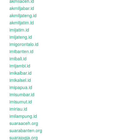
akmilaceh.id
akmiljabar.id
akmiljateng.id
akmiljatim.id
imijatim.id
imijateng.id
imigorontalo.id
imibanten.id
imibali.id
imijambi.id
imikalbar.id
imikalsel.id
imipapua.id
imisumbar.id
imisumut.id
imiriau.id
imilampung.id
suaraaceh.org
suarabanten.org
suarajogja.org