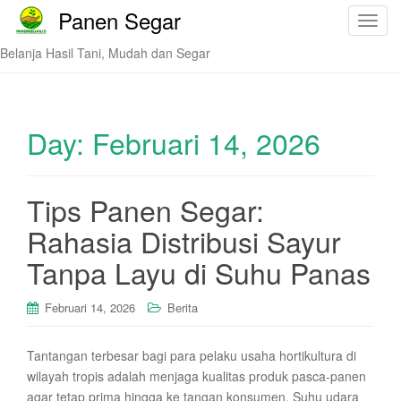
Panen Segar
T
o
Belanja Hasil Tani, Mudah dan Segar
g
g
l
e
Day:
Februari 14, 2026
n
a
v
Tips Panen Segar:
i
Rahasia Distribusi Sayur
g
a
Tanpa Layu di Suhu Panas
t
i
Februari 14, 2026
Berita
o
n
Tantangan terbesar bagi para pelaku usaha hortikultura di
wilayah tropis adalah menjaga kualitas produk pasca-panen
agar tetap prima hingga ke tangan konsumen. Suhu udara