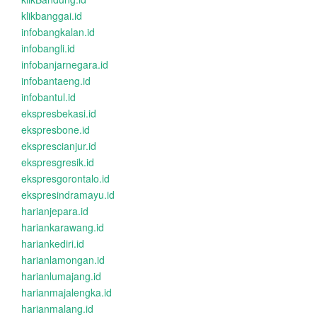
klikbanggai.id
infobangkalan.id
infobangli.id
infobanjarnegara.id
infobantaeng.id
infobantul.id
ekspresbekasi.id
ekspresbone.id
eksprescianjur.id
ekspresgresik.id
ekspresgorontalo.id
ekspresindramayu.id
harianjepara.id
hariankarawang.id
hariankediri.id
harianlamongan.id
harianlumajang.id
harianmajalengka.id
harianmalang.id