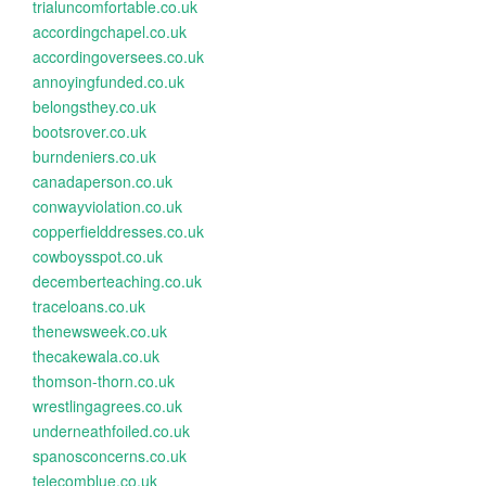
trialuncomfortable.co.uk
accordingchapel.co.uk
accordingoversees.co.uk
annoyingfunded.co.uk
belongsthey.co.uk
bootsrover.co.uk
burndeniers.co.uk
canadaperson.co.uk
conwayviolation.co.uk
copperfielddresses.co.uk
cowboysspot.co.uk
decemberteaching.co.uk
traceloans.co.uk
thenewsweek.co.uk
thecakewala.co.uk
thomson-thorn.co.uk
wrestlingagrees.co.uk
underneathfoiled.co.uk
spanosconcerns.co.uk
telecomblue.co.uk