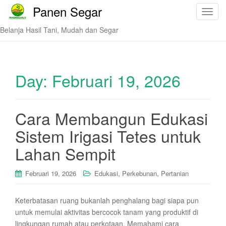
Panen Segar
T
o
Belanja Hasil Tani, Mudah dan Segar
g
g
l
e
Day:
Februari 19, 2026
n
a
v
Cara Membangun Edukasi
i
Sistem Irigasi Tetes untuk
g
a
Lahan Sempit
t
i
,
,
Februari 19, 2026
Edukasi
Perkebunan
Pertanian
o
n
Keterbatasan ruang bukanlah penghalang bagi siapa pun
untuk memulai aktivitas bercocok tanam yang produktif di
lingkungan rumah atau perkotaan. Memahami cara