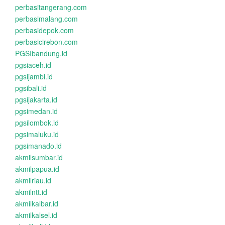
perbasitangerang.com
perbasimalang.com
perbasidepok.com
perbasicirebon.com
PGSIbandung.id
pgsiaceh.id
pgsijambi.id
pgsibali.id
pgsijakarta.id
pgsimedan.id
pgsilombok.id
pgsimaluku.id
pgsimanado.id
akmilsumbar.id
akmilpapua.id
akmilriau.id
akmilntt.id
akmilkalbar.id
akmilkalsel.id