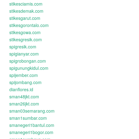
stikesciamis.com
stikesdemak.com
stikesgarut.com
stikesgorontalo.com
stikesgowa.com
stikesgresik.com
spigresik.com
spigianyar.com
spigrobongan.com
spigunungkidul.com
spijember.com
spijombang.com
dianflores.id
sman48jkt.com
sman26jkt.com
sman03semarang.com
sman1sumbar.com
smanegeri1bantul.com
smanegeri1bogor.com