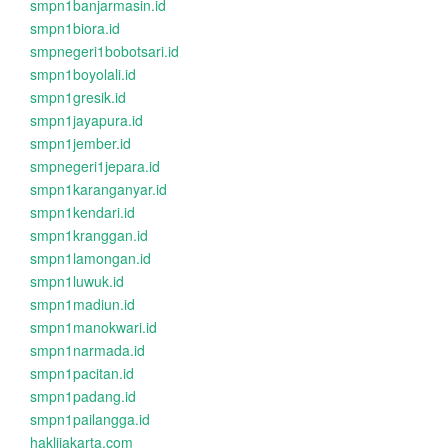
smpn1banjarmasin.id
smpn1biora.id
smpnegeri1bobotsari.id
smpn1boyolali.id
smpn1gresik.id
smpn1jayapura.id
smpn1jember.id
smpnegeri1jepara.id
smpn1karanganyar.id
smpn1kendari.id
smpn1kranggan.id
smpn1lamongan.id
smpn1luwuk.id
smpn1madiun.id
smpn1manokwari.id
smpn1narmada.id
smpn1pacitan.id
smpn1padang.id
smpn1pailangga.id
haklijakarta.com