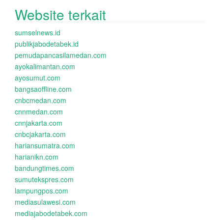
Website terkait
sumselnews.id
publikjabodetabek.id
pemudapancasilamedan.com
ayokalimantan.com
ayosumut.com
bangsaoffline.com
cnbcmedan.com
cnnmedan.com
cnnjakarta.com
cnbcjakarta.com
hariansumatra.com
harianikn.com
bandungtimes.com
sumutekspres.com
lampungpos.com
mediasulawesi.com
mediajabodetabek.com