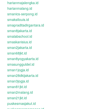
harianmajalengka.id
harianmalang.id
smanics-serpong.id
smakstlouis.id
smapraditadirgantara.id
sman8jakarta.id
smalabschool.id
smaskanisius.id
sman2jakarta.id
sman68jkt.id
sman8yogyakarta.id
smasungguldel.id
sman1jogja.id
sman28dkijakarta.id
sman3jogja.id
sman81jkt.id
sman2malang.id
sman21jkt.id
puskesmasjakut.id