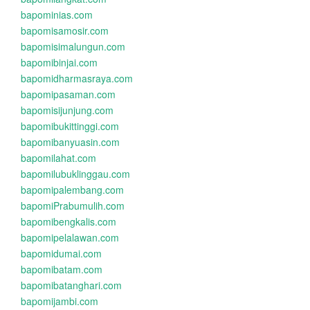
bapominias.com
bapomisamosir.com
bapomisimalungun.com
bapomibinjai.com
bapomidharmasraya.com
bapomipasaman.com
bapomisijunjung.com
bapomibukittinggi.com
bapomibanyuasin.com
bapomilahat.com
bapomilubuklinggau.com
bapomipalembang.com
bapomiPrabumulih.com
bapomibengkalis.com
bapomipelalawan.com
bapomidumai.com
bapomibatam.com
bapomibatanghari.com
bapomijambi.com