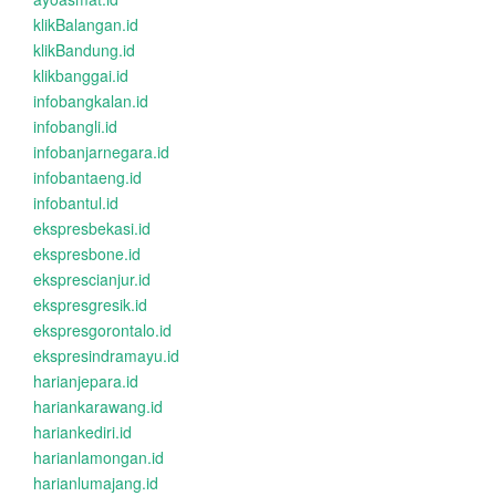
klikBalangan.id
klikBandung.id
klikbanggai.id
infobangkalan.id
infobangli.id
infobanjarnegara.id
infobantaeng.id
infobantul.id
ekspresbekasi.id
ekspresbone.id
eksprescianjur.id
ekspresgresik.id
ekspresgorontalo.id
ekspresindramayu.id
harianjepara.id
hariankarawang.id
hariankediri.id
harianlamongan.id
harianlumajang.id