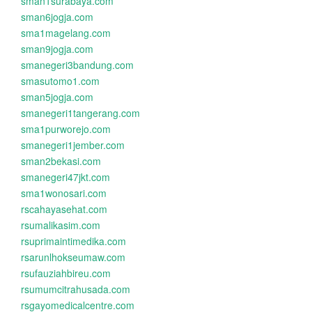
sman1surabaya.com
sman6jogja.com
sma1magelang.com
sman9jogja.com
smanegeri3bandung.com
smasutomo1.com
sman5jogja.com
smanegeri1tangerang.com
sma1purworejo.com
smanegeri1jember.com
sman2bekasi.com
smanegeri47jkt.com
sma1wonosari.com
rscahayasehat.com
rsumalikasim.com
rsuprimaintimedika.com
rsarunlhokseumaw.com
rsufauziahbireu.com
rsumumcitrahusada.com
rsgayomedicalcentre.com