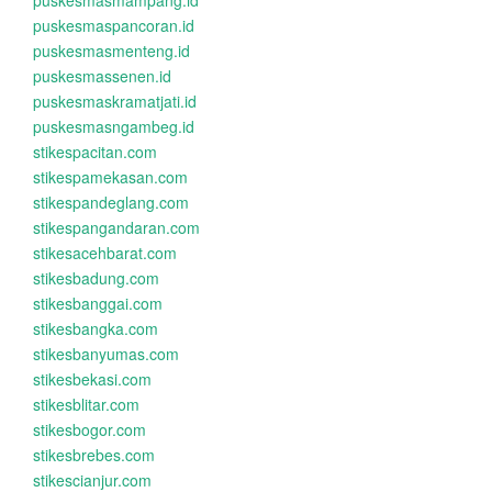
puskesmasmampang.id
puskesmaspancoran.id
puskesmasmenteng.id
puskesmassenen.id
puskesmaskramatjati.id
puskesmasngambeg.id
stikespacitan.com
stikespamekasan.com
stikespandeglang.com
stikespangandaran.com
stikesacehbarat.com
stikesbadung.com
stikesbanggai.com
stikesbangka.com
stikesbanyumas.com
stikesbekasi.com
stikesblitar.com
stikesbogor.com
stikesbrebes.com
stikescianjur.com