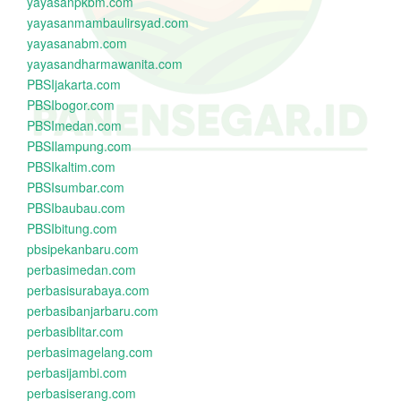
yayasanpkbm.com
yayasanmambaulirsyad.com
yayasanabm.com
yayasandharmawanita.com
PBSIjakarta.com
PBSIbogor.com
PBSImedan.com
PBSIlampung.com
PBSIkaltim.com
PBSIsumbar.com
PBSIbaubau.com
PBSIbitung.com
pbsipekanbaru.com
perbasimedan.com
perbasisurabaya.com
perbasibanjarbaru.com
perbasiblitar.com
perbasimagelang.com
perbasijambi.com
perbasiserang.com