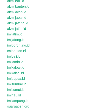
akmilbali.id
akmilbanten.id
akmilaceh.id
akmiljabar.id
akmiljateng.id
akmiljatim.id
imijatim.id
imijateng.id
imigorontalo.id
imibanten.id
imibali.id
imijambi.id
imikalbar.id
imikalsel.id
imipapua.id
imisumbar.id
imisumut.id
imiriau.id
imilampung.id
suaraaceh.org