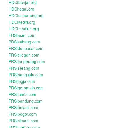
HDCIbanjar.org
HDCItegal.org
HDCIsemarang.org
HDCIkediri.org
HDCImadiun.org
PRSIaceh.com
PRSIsabang.com
PRSIdenpasar.com
PRSIcilegon.com
PRSItangerang.com
PRSIserang.com
PRSIbengkulu.com
PRSIjogja.com
PRSIgorontalo.com
PRSIjambi.com
PRSIbandung.com
PRSIbekasi.com
PRSIbogor.com
PRSIcimahi.com
PRSIcirebon.com