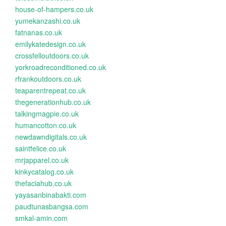
house-of-hampers.co.uk
yumekanzashi.co.uk
fatnanas.co.uk
emilykatedesign.co.uk
crossfelloutdoors.co.uk
yorkroadreconditioned.co.uk
rfrankoutdoors.co.uk
teaparentrepeat.co.uk
thegenerationhub.co.uk
talkingmagpie.co.uk
humancotton.co.uk
newdawndigitals.co.uk
saintfelice.co.uk
mrjapparel.co.uk
kinkycatalog.co.uk
thefaciahub.co.uk
yayasanbinabakti.com
paudtunasbangsa.com
smkal-amin.com