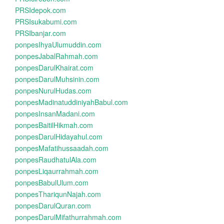
PRSIdepok.com
PRSIsukabumi.com
PRSIbanjar.com
ponpesIhyaUlumuddin.com
ponpesJabalRahmah.com
ponpesDarulKhairat.com
ponpesDarulMuhsinin.com
ponpesNurulHudas.com
ponpesMadinatuddiniyahBabul.com
ponpesInsanMadani.com
ponpesBaitilHikmah.com
ponpesDarulHidayahul.com
ponpesMafatihussaadah.com
ponpesRaudhatulAla.com
ponpesLiqaurrahmah.com
ponpesBabulUlum.com
ponpesThariqunNajah.com
ponpesDarulQuran.com
ponpesDarulMifathurrahmah.com