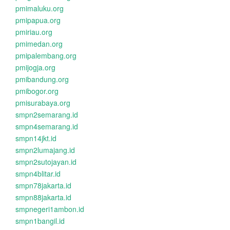
pmimaluku.org
pmipapua.org
pmiriau.org
pmimedan.org
pmipalembang.org
pmijogja.org
pmibandung.org
pmibogor.org
pmisurabaya.org
smpn2semarang.id
smpn4semarang.id
smpn14jkt.id
smpn2lumajang.id
smpn2sutojayan.id
smpn4blitar.id
smpn78jakarta.id
smpn88jakarta.id
smpnegeri1ambon.id
smpn1bangil.id