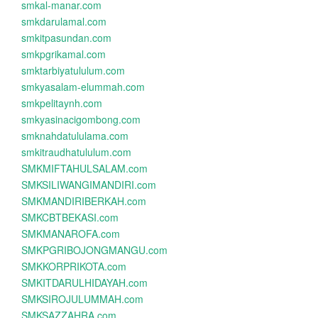
smkal-manar.com
smkdarulamal.com
smkitpasundan.com
smkpgrikamal.com
smktarbiyatululum.com
smkyasalam-elummah.com
smkpelitaynh.com
smkyasinacigombong.com
smknahdatululama.com
smkitraudhatululum.com
SMKMIFTAHULSALAM.com
SMKSILIWANGIMANDIRI.com
SMKMANDIRIBERKAH.com
SMKCBTBEKASI.com
SMKMANAROFA.com
SMKPGRIBOJONGMANGU.com
SMKKORPRIKOTA.com
SMKITDARULHIDAYAH.com
SMKSIROJULUMMAH.com
SMKSAZZAHRA.com