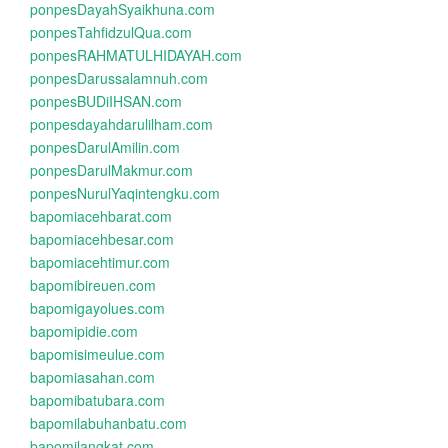
ponpesDayahSyaikhuna.com
ponpesTahfidzulQua.com
ponpesRAHMATULHIDAYAH.com
ponpesDarussalamnuh.com
ponpesBUDiIHSAN.com
ponpesdayahdarulilham.com
ponpesDarulAmilin.com
ponpesDarulMakmur.com
ponpesNurulYaqintengku.com
bapomiacehbarat.com
bapomiacehbesar.com
bapomiacehtimur.com
bapomibireuen.com
bapomigayolues.com
bapomipidie.com
bapomisimeulue.com
bapomiasahan.com
bapomibatubara.com
bapomilabuhanbatu.com
bapomilangkat.com