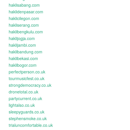
haklisabang.com
haklidenpasar.com
haklicilegon.com
hakliserang.com
haklibengkulu.com
haklijogja.com
haklijambi.com
haklibandung.com
haklibekasi.com
haklibogor.com
perfectperson.co.uk
tourmusicfest.co.uk
strongdemocracy.co.uk
dronetotal.co.uk
partycurrent.co.uk
lightalso.co.uk
sleepyguards.co.uk
stephensmoke.co.uk
trialuncomfortable.co.uk