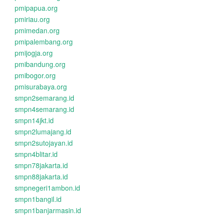
pmipapua.org
pmiriau.org
pmimedan.org
pmipalembang.org
pmijogja.org
pmibandung.org
pmibogor.org
pmisurabaya.org
smpn2semarang.id
smpn4semarang.id
smpn14jkt.id
smpn2lumajang.id
smpn2sutojayan.id
smpn4blitar.id
smpn78jakarta.id
smpn88jakarta.id
smpnegeri1ambon.id
smpn1bangil.id
smpn1banjarmasin.id