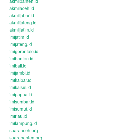
akmilbanten.id
akmilaceh.id
akmiljabar.id
akmiljateng.id
akmiljatim.id
imijatim.id
imijateng.id
imigorontalo.id
imibanten.id
imibali.id
imijambi.id
imikalbar.id
imikalsel.id
imipapua.id
imisumbar.id
imisumut.id
imiriau.id
imilampung.id
suaraaceh.org
suarabanten.org