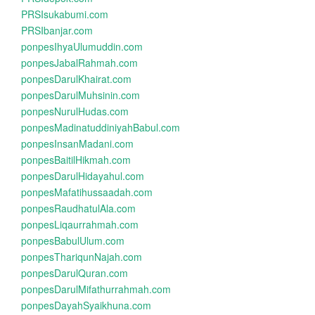
PRSIsukabumi.com
PRSIbanjar.com
ponpesIhyaUlumuddin.com
ponpesJabalRahmah.com
ponpesDarulKhairat.com
ponpesDarulMuhsinin.com
ponpesNurulHudas.com
ponpesMadinatuddiniyahBabul.com
ponpesInsanMadani.com
ponpesBaitilHikmah.com
ponpesDarulHidayahul.com
ponpesMafatihussaadah.com
ponpesRaudhatulAla.com
ponpesLiqaurrahmah.com
ponpesBabulUlum.com
ponpesThariqunNajah.com
ponpesDarulQuran.com
ponpesDarulMifathurrahmah.com
ponpesDayahSyaikhuna.com