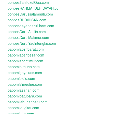
ponpesTahfidzulQua.com
ponpesRAHMATULHIDAYAH.com
ponpesDarussalamnuh.com
ponpesBUDiIHSAN.com
ponpesdayahdarulilham.com
ponpesDarulAmilin.com
ponpesDarulMakmur.com
ponpesNurulYaqintengku.com
bapomiacehbarat.com
bapomiacehbesar.com
bapomiacehtimur.com
bapomibireuen.com
bapomigayolues.com
bapomipidie.com
bapomisimeulue.com
bapomiasahan.com
bapomibatubara.com
bapomilabuhanbatu.com
bapomilangkat.com
bapominias.com