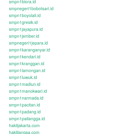
smpn1biora.id
smpnegeri1bobotsari.id
smpn1boyolali.id
smpn1gresik.id
smpn1jayapura.id
smpn1jember.id
smpnegeri1jepara.id
smpn1karanganyar.id
smpn1kendari.id
smpn1kranggan.id
smpn1lamongan.id
smpn1luwuk.id
smpn1madiun.id
smpn1manokwari.id
smpn1narmada.id
smpn1pacitan.id
smpn1padang.id
smpn1pailangga.id
haklijakarta.com
haklilangsa.com