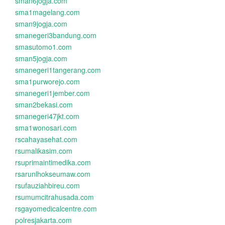
sman6jogja.com
sma1magelang.com
sman9jogja.com
smanegeri3bandung.com
smasutomo1.com
sman5jogja.com
smanegeri1tangerang.com
sma1purworejo.com
smanegeri1jember.com
sman2bekasi.com
smanegeri47jkt.com
sma1wonosari.com
rscahayasehat.com
rsumalikasim.com
rsuprimaintimedika.com
rsarunlhokseumaw.com
rsufauziahbireu.com
rsumumcitrahusada.com
rsgayomedicalcentre.com
polresjakarta.com