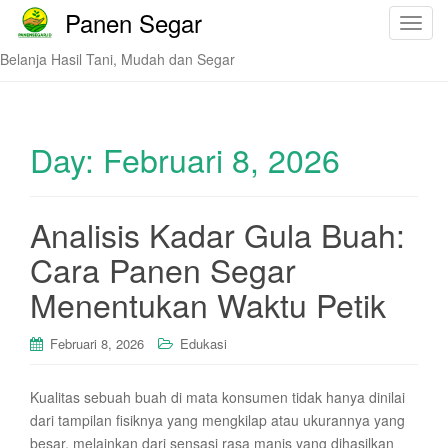
Panen Segar
T
o
Belanja Hasil Tani, Mudah dan Segar
g
g
l
e
Day:
Februari 8, 2026
n
a
v
Analisis Kadar Gula Buah:
i
Cara Panen Segar
g
a
Menentukan Waktu Petik
t
i
Februari 8, 2026
Edukasi
o
n
Kualitas sebuah buah di mata konsumen tidak hanya dinilai
dari tampilan fisiknya yang mengkilap atau ukurannya yang
besar, melainkan dari sensasi rasa manis yang dihasilkan