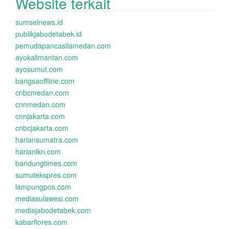
Website terkait
sumselnews.id
publikjabodetabek.id
pemudapancasilamedan.com
ayokalimantan.com
ayosumut.com
bangsaoffline.com
cnbcmedan.com
cnnmedan.com
cnnjakarta.com
cnbcjakarta.com
hariansumatra.com
harianikn.com
bandungtimes.com
sumutekspres.com
lampungpos.com
mediasulawesi.com
mediajabodetabek.com
kabarflores.com