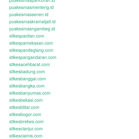
puskesmaspancoran.id
puskesmasmenteng.id
puskesmassenen.id
puskesmaskramatjati.id
puskesmasngambeg.id
stikespacitan.com
stikespamekasan.com
stikespandeglang.com
stikespangandaran.com
stikesacehbarat.com
stikesbadung.com
stikesbanggai.com
stikesbangka.com
stikesbanyumas.com
stikesbekasi.com
stikesblitar.com
stikesbogor.com
stikesbrebes.com
stikescianjur.com
stikesciamis.com