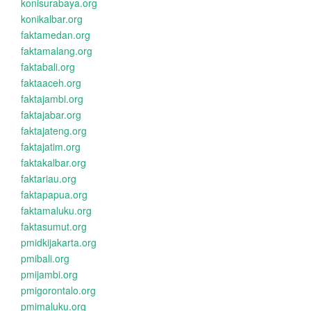
konisurabaya.org
konikalbar.org
faktamedan.org
faktamalang.org
faktabali.org
faktaaceh.org
faktajambi.org
faktajabar.org
faktajateng.org
faktajatim.org
faktakalbar.org
faktariau.org
faktapapua.org
faktamaluku.org
faktasumut.org
pmidkijakarta.org
pmibali.org
pmijambi.org
pmigorontalo.org
pmimaluku.org