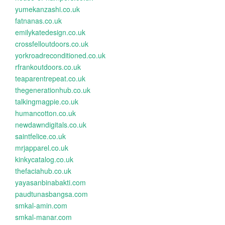
yumekanzashi.co.uk
fatnanas.co.uk
emilykatedesign.co.uk
crossfelloutdoors.co.uk
yorkroadreconditioned.co.uk
rfrankoutdoors.co.uk
teaparentrepeat.co.uk
thegenerationhub.co.uk
talkingmagpie.co.uk
humancotton.co.uk
newdawndigitals.co.uk
saintfelice.co.uk
mrjapparel.co.uk
kinkycatalog.co.uk
thefaciahub.co.uk
yayasanbinabakti.com
paudtunasbangsa.com
smkal-amin.com
smkal-manar.com