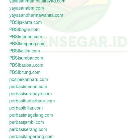
yayasanmambaulirsyad.com
yayasanabm.com
yayasandharmawanita.com
PBSIjakarta.com
PBSIbogor.com
PBSImedan.com
PBSIlampung.com
PBSIkaltim.com
PBSIsumbar.com
PBSIbaubau.com
PBSIbitung.com
pbsipekanbaru.com
perbasimedan.com
perbasisurabaya.com
perbasibanjarbaru.com
perbasiblitar.com
perbasimagelang.com
perbasijambi.com
perbasiserang.com
perbasitangerang.com