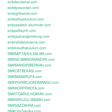
smkdarulamal.com
smkitpasundan.com
smkpgrikamal.com
smktarbiyatululum.com
smkyasalam-elummah.com
smkpelitaynh.com
smkyasinacigombong.com
smknahdatululama.com
smkitraudhatululum.com
SMKMIFTAHULSALAM.com
SMKSILIWANGIMANDIRI.com
SMKMANDIRIBERKAH.com
SMKCBTBEKASI.com
SMKMANAROFA.com
SMKPGRIBOJONGMANGU.com
SMKKORPRIKOTA.com
SMKITDARULHIDAYAH.com
SMKSIROJULUMMAH.com
SMKSAZZAHRA.com
SMKCitaTeknika.com