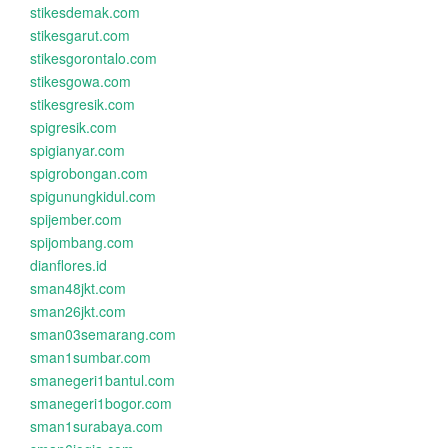
stikesdemak.com
stikesgarut.com
stikesgorontalo.com
stikesgowa.com
stikesgresik.com
spigresik.com
spigianyar.com
spigrobongan.com
spigunungkidul.com
spijember.com
spijombang.com
dianflores.id
sman48jkt.com
sman26jkt.com
sman03semarang.com
sman1sumbar.com
smanegeri1bantul.com
smanegeri1bogor.com
sman1surabaya.com