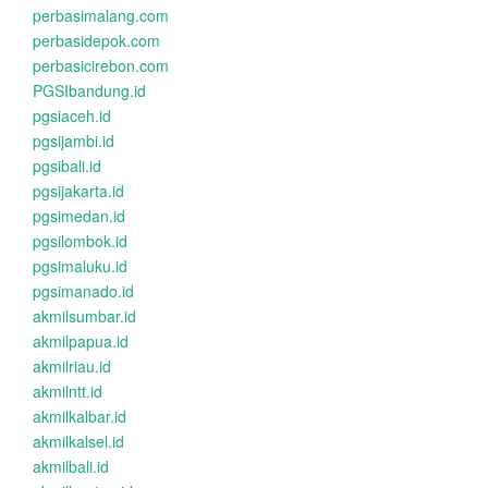
perbasimalang.com
perbasidepok.com
perbasicirebon.com
PGSIbandung.id
pgsiaceh.id
pgsijambi.id
pgsibali.id
pgsijakarta.id
pgsimedan.id
pgsilombok.id
pgsimaluku.id
pgsimanado.id
akmilsumbar.id
akmilpapua.id
akmilriau.id
akmilntt.id
akmilkalbar.id
akmilkalsel.id
akmilbali.id