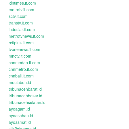
idntimes.it.com
metrotv.it.com
sctv.it.com
transtv.it.com
indosiar.it.com
metrotvnews.it.com
rctiplus.it.com
tvonenews.it.com
mnctv.it.com
cnnmedan.it.com
cnnmetro.it.com
cnnbali.it.com
meulaboh.id
tribunacehbarat.id
tribunacehbesar.id
tribunacehselatan.id
ayoagam.id
ayoasahan.id
ayoasmat.id
klikBalangan.id