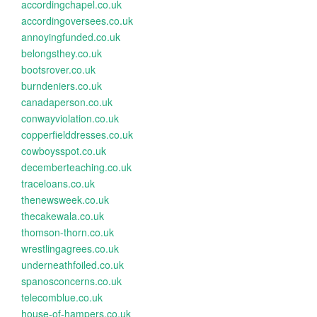
accordingchapel.co.uk
accordingoversees.co.uk
annoyingfunded.co.uk
belongsthey.co.uk
bootsrover.co.uk
burndeniers.co.uk
canadaperson.co.uk
conwayviolation.co.uk
copperfielddresses.co.uk
cowboysspot.co.uk
decemberteaching.co.uk
traceloans.co.uk
thenewsweek.co.uk
thecakewala.co.uk
thomson-thorn.co.uk
wrestlingagrees.co.uk
underneathfoiled.co.uk
spanosconcerns.co.uk
telecomblue.co.uk
house-of-hampers.co.uk