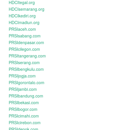
HDCItegal.org
HDCIsemarang.org
HDCIkediri.org
HDCImadiun.org
PRSIaceh.com
PRSIsabang.com
PRSIdenpasar.com
PRSIcilegon.com
PRSItangerang.com
PRSIserang.com
PRSIbengkulu.com
PRSIjogja.com
PRSIgorontalo.com
PRSIjambi.com
PRSIbandung.com
PRSIbekasi.com
PRSIbogor.com
PRSIcimahi.com
PRSIcirebon.com
PRSIdepok.com