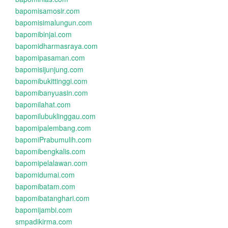
bapomisamosir.com
bapomisimalungun.com
bapomibinjai.com
bapomidharmasraya.com
bapomipasaman.com
bapomisijunjung.com
bapomibukittinggi.com
bapomibanyuasin.com
bapomilahat.com
bapomilubuklinggau.com
bapomipalembang.com
bapomiPrabumulih.com
bapomibengkalis.com
bapomipelalawan.com
bapomidumai.com
bapomibatam.com
bapomibatanghari.com
bapomijambi.com
smpadikirma.com