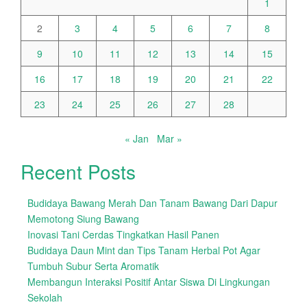
1
2
3
4
5
6
7
8
9
10
11
12
13
14
15
16
17
18
19
20
21
22
23
24
25
26
27
28
« Jan
Mar »
Recent Posts
Budidaya Bawang Merah Dan Tanam Bawang Dari Dapur
Memotong Siung Bawang
Inovasi Tani Cerdas Tingkatkan Hasil Panen
Budidaya Daun Mint dan Tips Tanam Herbal Pot Agar
Tumbuh Subur Serta Aromatik
Membangun Interaksi Positif Antar Siswa Di Lingkungan
Sekolah