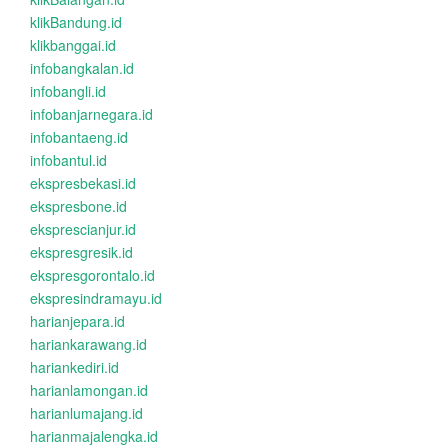
klikBandung.id
klikbanggai.id
infobangkalan.id
infobangli.id
infobanjarnegara.id
infobantaeng.id
infobantul.id
ekspresbekasi.id
ekspresbone.id
eksprescianjur.id
ekspresgresik.id
ekspresgorontalo.id
ekspresindramayu.id
harianjepara.id
hariankarawang.id
hariankediri.id
harianlamongan.id
harianlumajang.id
harianmajalengka.id