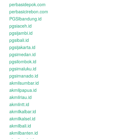
perbasidepok.com
perbasicirebon.com
PGSIbandung.id
pgsiaceh.id
pgsijambi.id
pgsibali.id
pgsijakarta.id
pgsimedan.id
pgsilombok.id
pgsimaluku.id
pgsimanado.id
akmilsumbar.id
akmilpapua.id
akmilriau.id
akmilntt.id
akmilkalbar.id
akmilkalsel.id
akmilbali.id
akmilbanten.id