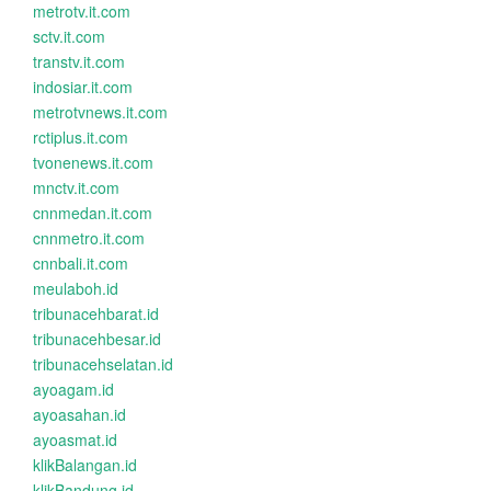
metrotv.it.com
sctv.it.com
transtv.it.com
indosiar.it.com
metrotvnews.it.com
rctiplus.it.com
tvonenews.it.com
mnctv.it.com
cnnmedan.it.com
cnnmetro.it.com
cnnbali.it.com
meulaboh.id
tribunacehbarat.id
tribunacehbesar.id
tribunacehselatan.id
ayoagam.id
ayoasahan.id
ayoasmat.id
klikBalangan.id
klikBandung.id