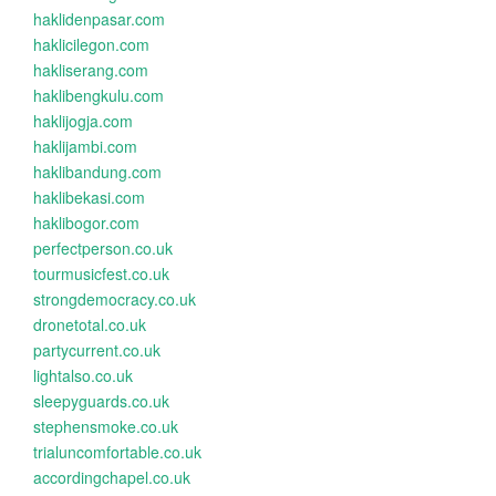
haklidenpasar.com
haklicilegon.com
hakliserang.com
haklibengkulu.com
haklijogja.com
haklijambi.com
haklibandung.com
haklibekasi.com
haklibogor.com
perfectperson.co.uk
tourmusicfest.co.uk
strongdemocracy.co.uk
dronetotal.co.uk
partycurrent.co.uk
lightalso.co.uk
sleepyguards.co.uk
stephensmoke.co.uk
trialuncomfortable.co.uk
accordingchapel.co.uk