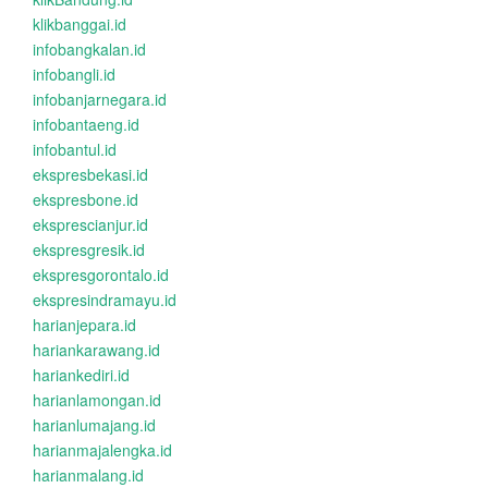
klikbanggai.id
infobangkalan.id
infobangli.id
infobanjarnegara.id
infobantaeng.id
infobantul.id
ekspresbekasi.id
ekspresbone.id
eksprescianjur.id
ekspresgresik.id
ekspresgorontalo.id
ekspresindramayu.id
harianjepara.id
hariankarawang.id
hariankediri.id
harianlamongan.id
harianlumajang.id
harianmajalengka.id
harianmalang.id