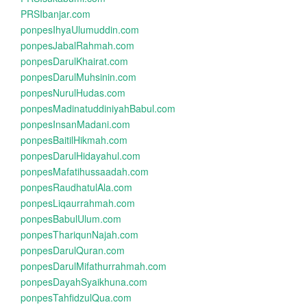
PRSIbanjar.com
ponpesIhyaUlumuddin.com
ponpesJabalRahmah.com
ponpesDarulKhairat.com
ponpesDarulMuhsinin.com
ponpesNurulHudas.com
ponpesMadinatuddiniyahBabul.com
ponpesInsanMadani.com
ponpesBaitilHikmah.com
ponpesDarulHidayahul.com
ponpesMafatihussaadah.com
ponpesRaudhatulAla.com
ponpesLiqaurrahmah.com
ponpesBabulUlum.com
ponpesThariqunNajah.com
ponpesDarulQuran.com
ponpesDarulMifathurrahmah.com
ponpesDayahSyaikhuna.com
ponpesTahfidzulQua.com