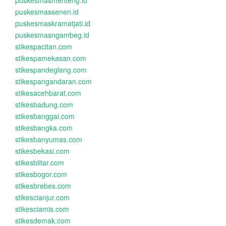
puskesmasmenteng.id
puskesmassenen.id
puskesmaskramatjati.id
puskesmasngambeg.id
stikespacitan.com
stikespamekasan.com
stikespandeglang.com
stikespangandaran.com
stikesacehbarat.com
stikesbadung.com
stikesbanggai.com
stikesbangka.com
stikesbanyumas.com
stikesbekasi.com
stikesblitar.com
stikesbogor.com
stikesbrebes.com
stikescianjur.com
stikesciamis.com
stikesdemak.com