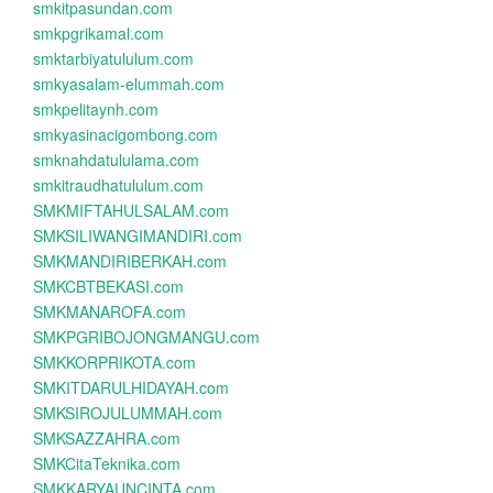
smkitpasundan.com
smkpgrikamal.com
smktarbiyatululum.com
smkyasalam-elummah.com
smkpelitaynh.com
smkyasinacigombong.com
smknahdatululama.com
smkitraudhatululum.com
SMKMIFTAHULSALAM.com
SMKSILIWANGIMANDIRI.com
SMKMANDIRIBERKAH.com
SMKCBTBEKASI.com
SMKMANAROFA.com
SMKPGRIBOJONGMANGU.com
SMKKORPRIKOTA.com
SMKITDARULHIDAYAH.com
SMKSIROJULUMMAH.com
SMKSAZZAHRA.com
SMKCitaTeknika.com
SMKKARYAUNCINTA.com