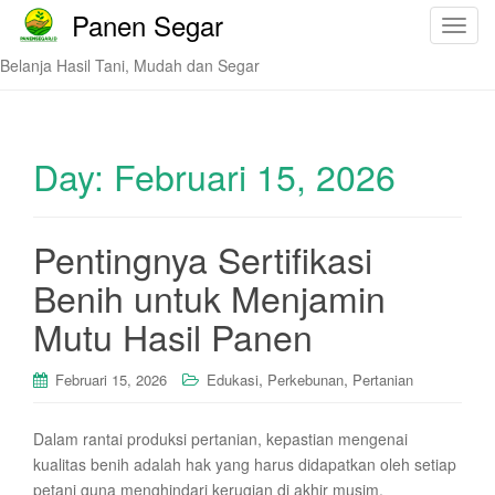
Panen Segar
T
o
Belanja Hasil Tani, Mudah dan Segar
g
g
l
e
Day:
Februari 15, 2026
n
a
v
Pentingnya Sertifikasi
i
Benih untuk Menjamin
g
a
Mutu Hasil Panen
t
i
,
,
Februari 15, 2026
Edukasi
Perkebunan
Pertanian
o
n
Dalam rantai produksi pertanian, kepastian mengenai
kualitas benih adalah hak yang harus didapatkan oleh setiap
petani guna menghindari kerugian di akhir musim.