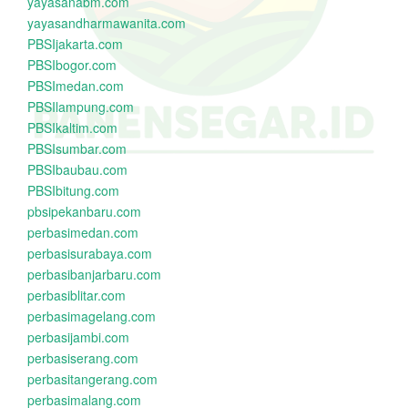
yayasanabm.com
yayasandharmawanita.com
PBSIjakarta.com
PBSIbogor.com
PBSImedan.com
PBSIlampung.com
PBSIkaltim.com
PBSIsumbar.com
PBSIbaubau.com
PBSIbitung.com
pbsipekanbaru.com
perbasimedan.com
perbasisurabaya.com
perbasibanjarbaru.com
perbasiblitar.com
perbasimagelang.com
perbasijambi.com
perbasiserang.com
perbasitangerang.com
perbasimalang.com