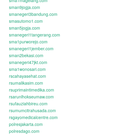
sma1magelang.com
sman9jogja.com
smanegeri3bandung.com
smasutomo1.com
sman5jogja.com
smanegeri1tangerang.com
sma1purworejo.com
smanegeri1jember.com
sman2bekasi.com
smanegeri47jkt.com
sma1wonosari.com
rscahayasehat.com
rsumalikasim.com
rsuprimaintimedika.com
rsarunlhokseumaw.com
rsufauziahbireu.com
rsumumcitrahusada.com
rsgayomedicalcentre.com
polresjakarta.com
polresdago.com