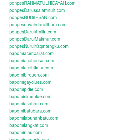
ponpesRAHMATULHIDAYAH.com
ponpesDarussalamnuh.com
ponpesBUDiIHSAN.com
ponpesdayahdarulilham.com
ponpesDarulAmilin.com
ponpesDarulMakmur.com
ponpesNurulYaqintengku.com
bapomiacehbarat.com
bapomiacehbesar.com
bapomiacehtimur.com
bapomibireuen.com
bapomigayolues.com
bapomipidie.com
bapomisimeulue.com
bapomiasahan.com
bapomibatubara.com
bapomilabuhanbatu.com
bapomilangkat.com
bapominias.com
bapomisamosir.com