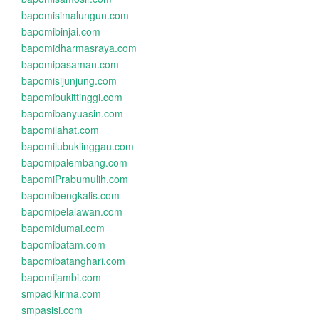
bapomisimalungun.com
bapomibinjai.com
bapomidharmasraya.com
bapomipasaman.com
bapomisijunjung.com
bapomibukittinggi.com
bapomibanyuasin.com
bapomilahat.com
bapomilubuklinggau.com
bapomipalembang.com
bapomiPrabumulih.com
bapomibengkalis.com
bapomipelalawan.com
bapomidumai.com
bapomibatam.com
bapomibatanghari.com
bapomijambi.com
smpadikirma.com
smpasisi.com