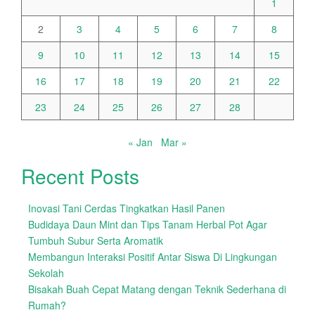
1
2
3
4
5
6
7
8
9
10
11
12
13
14
15
16
17
18
19
20
21
22
23
24
25
26
27
28
« Jan
Mar »
Recent Posts
Inovasi Tani Cerdas Tingkatkan Hasil Panen
Budidaya Daun Mint dan Tips Tanam Herbal Pot Agar
Tumbuh Subur Serta Aromatik
Membangun Interaksi Positif Antar Siswa Di Lingkungan
Sekolah
Bisakah Buah Cepat Matang dengan Teknik Sederhana di
Rumah?