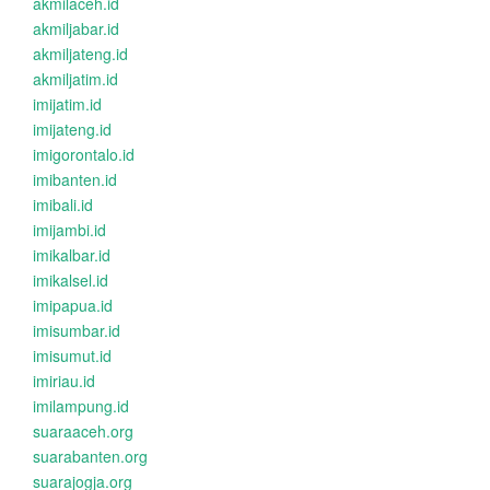
akmilaceh.id
akmiljabar.id
akmiljateng.id
akmiljatim.id
imijatim.id
imijateng.id
imigorontalo.id
imibanten.id
imibali.id
imijambi.id
imikalbar.id
imikalsel.id
imipapua.id
imisumbar.id
imisumut.id
imiriau.id
imilampung.id
suaraaceh.org
suarabanten.org
suarajogja.org