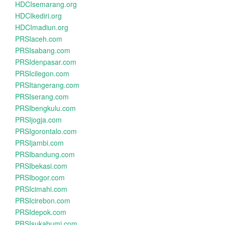
HDCIsemarang.org
HDCIkediri.org
HDCImadiun.org
PRSIaceh.com
PRSIsabang.com
PRSIdenpasar.com
PRSIcilegon.com
PRSItangerang.com
PRSIserang.com
PRSIbengkulu.com
PRSIjogja.com
PRSIgorontalo.com
PRSIjambi.com
PRSIbandung.com
PRSIbekasi.com
PRSIbogor.com
PRSIcimahi.com
PRSIcirebon.com
PRSIdepok.com
PRSIsukabumi.com