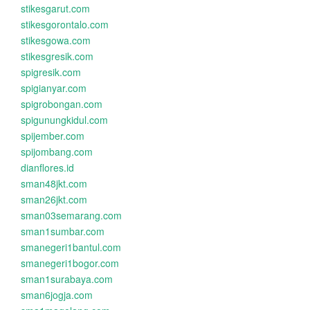
stikesgarut.com
stikesgorontalo.com
stikesgowa.com
stikesgresik.com
spigresik.com
spigianyar.com
spigrobongan.com
spigunungkidul.com
spijember.com
spijombang.com
dianflores.id
sman48jkt.com
sman26jkt.com
sman03semarang.com
sman1sumbar.com
smanegeri1bantul.com
smanegeri1bogor.com
sman1surabaya.com
sman6jogja.com