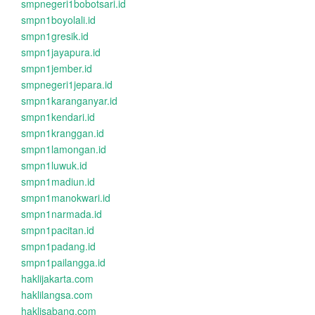
smpnegeri1bobotsari.id
smpn1boyolali.id
smpn1gresik.id
smpn1jayapura.id
smpn1jember.id
smpnegeri1jepara.id
smpn1karanganyar.id
smpn1kendari.id
smpn1kranggan.id
smpn1lamongan.id
smpn1luwuk.id
smpn1madiun.id
smpn1manokwari.id
smpn1narmada.id
smpn1pacitan.id
smpn1padang.id
smpn1pailangga.id
haklijakarta.com
haklilangsa.com
haklisabang.com