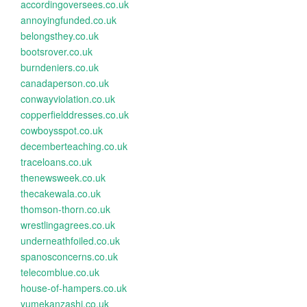
accordingoversees.co.uk
annoyingfunded.co.uk
belongsthey.co.uk
bootsrover.co.uk
burndeniers.co.uk
canadaperson.co.uk
conwayviolation.co.uk
copperfielddresses.co.uk
cowboysspot.co.uk
decemberteaching.co.uk
traceloans.co.uk
thenewsweek.co.uk
thecakewala.co.uk
thomson-thorn.co.uk
wrestlingagrees.co.uk
underneathfoiled.co.uk
spanosconcerns.co.uk
telecomblue.co.uk
house-of-hampers.co.uk
yumekanzashi.co.uk