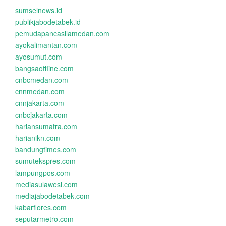
sumselnews.id
publikjabodetabek.id
pemudapancasilamedan.com
ayokalimantan.com
ayosumut.com
bangsaoffline.com
cnbcmedan.com
cnnmedan.com
cnnjakarta.com
cnbcjakarta.com
hariansumatra.com
harianikn.com
bandungtimes.com
sumutekspres.com
lampungpos.com
mediasulawesi.com
mediajabodetabek.com
kabarflores.com
seputarmetro.com