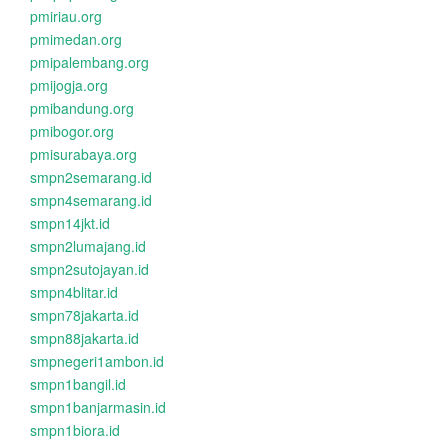
pmiriau.org
pmimedan.org
pmipalembang.org
pmijogja.org
pmibandung.org
pmibogor.org
pmisurabaya.org
smpn2semarang.id
smpn4semarang.id
smpn14jkt.id
smpn2lumajang.id
smpn2sutojayan.id
smpn4blitar.id
smpn78jakarta.id
smpn88jakarta.id
smpnegeri1ambon.id
smpn1bangil.id
smpn1banjarmasin.id
smpn1biora.id