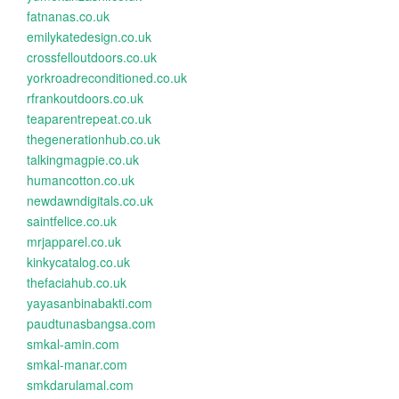
fatnanas.co.uk
emilykatedesign.co.uk
crossfelloutdoors.co.uk
yorkroadreconditioned.co.uk
rfrankoutdoors.co.uk
teaparentrepeat.co.uk
thegenerationhub.co.uk
talkingmagpie.co.uk
humancotton.co.uk
newdawndigitals.co.uk
saintfelice.co.uk
mrjapparel.co.uk
kinkycatalog.co.uk
thefaciahub.co.uk
yayasanbinabakti.com
paudtunasbangsa.com
smkal-amin.com
smkal-manar.com
smkdarulamal.com