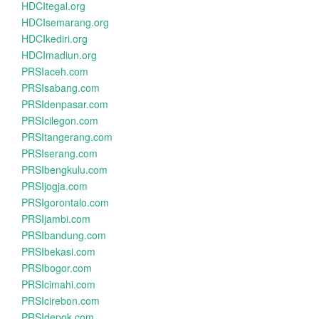
HDCItegal.org
HDCIsemarang.org
HDCIkediri.org
HDCImadiun.org
PRSIaceh.com
PRSIsabang.com
PRSIdenpasar.com
PRSIcilegon.com
PRSItangerang.com
PRSIserang.com
PRSIbengkulu.com
PRSIjogja.com
PRSIgorontalo.com
PRSIjambi.com
PRSIbandung.com
PRSIbekasi.com
PRSIbogor.com
PRSIcimahi.com
PRSIcirebon.com
PRSIdepok.com