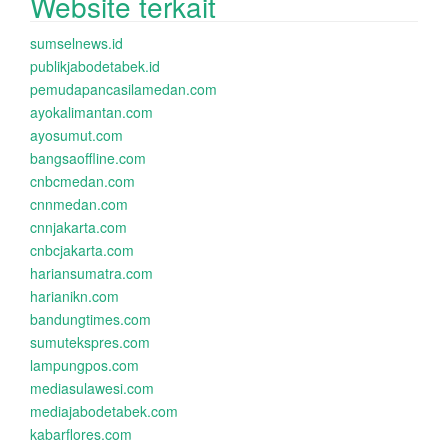
Website terkait
sumselnews.id
publikjabodetabek.id
pemudapancasilamedan.com
ayokalimantan.com
ayosumut.com
bangsaoffline.com
cnbcmedan.com
cnnmedan.com
cnnjakarta.com
cnbcjakarta.com
hariansumatra.com
harianikn.com
bandungtimes.com
sumutekspres.com
lampungpos.com
mediasulawesi.com
mediajabodetabek.com
kabarflores.com