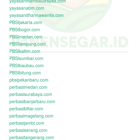
yayasanmambaulirsyad.com
yayasanabm.com
yayasandharmawanita.com
PBSIjakarta.com
PBSIbogor.com
PBSImedan.com
PBSIlampung.com
PBSIkaltim.com
PBSIsumbar.com
PBSIbaubau.com
PBSIbitung.com
pbsipekanbaru.com
perbasimedan.com
perbasisurabaya.com
perbasibanjarbaru.com
perbasiblitar.com
perbasimagelang.com
perbasijambi.com
perbasiserang.com
perbasitangerang.com