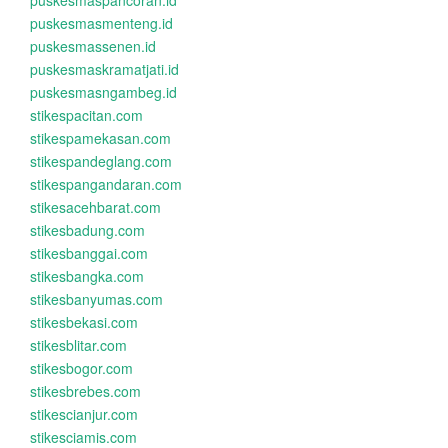
puskesmaspancoran.id
puskesmasmenteng.id
puskesmassenen.id
puskesmaskramatjati.id
puskesmasngambeg.id
stikespacitan.com
stikespamekasan.com
stikespandeglang.com
stikespangandaran.com
stikesacehbarat.com
stikesbadung.com
stikesbanggai.com
stikesbangka.com
stikesbanyumas.com
stikesbekasi.com
stikesblitar.com
stikesbogor.com
stikesbrebes.com
stikescianjur.com
stikesciamis.com