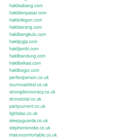
haklisabang.com
haklidenpasar.com
haklicilegon.com
hakliserang.com
haklibengkulu.com
haklijogja.com
haklijambi.com
haklibandung.com
haklibekasi.com
haklibogor.com
perfectperson.co.uk
tourmusicfest.co.uk
strongdemocracy.co.uk
dronetotal.co.uk
partycurrent.co.uk
lightalso.co.uk
sleepyguards.co.uk
stephensmoke.co.uk
trialuncomfortable.co.uk