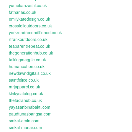
yumekanzashi.co.uk
fatnanas.co.uk
emilykatedesign.co.uk
crossfelloutdoors.co.uk
yorkroadreconditioned.co.uk
rfrankoutdoors.co.uk
teaparentrepeat.co.uk
thegenerationhub.co.uk
talkingmagpie.co.uk
humancotton.co.uk
newdawndigitals.co.uk
saintfelice.co.uk
mrjapparel.co.uk
kinkycatalog.co.uk
thefaciahub.co.uk
yayasanbinabakti.com
paudtunasbangsa.com
smkal-amin.com
smkal-manar.com