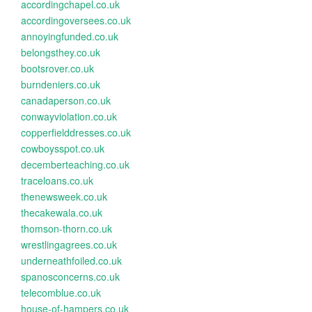
accordingchapel.co.uk
accordingoversees.co.uk
annoyingfunded.co.uk
belongsthey.co.uk
bootsrover.co.uk
burndeniers.co.uk
canadaperson.co.uk
conwayviolation.co.uk
copperfielddresses.co.uk
cowboysspot.co.uk
decemberteaching.co.uk
traceloans.co.uk
thenewsweek.co.uk
thecakewala.co.uk
thomson-thorn.co.uk
wrestlingagrees.co.uk
underneathfoiled.co.uk
spanosconcerns.co.uk
telecomblue.co.uk
house-of-hampers.co.uk