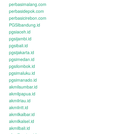
perbasimalang.com
perbasidepok.com
perbasicirebon.com
PGSIbandung.id
pgsiaceh.id
pgsijambi.id
pgsibali.id
pgsijakarta.id
pgsimedan.id
pgsilombok.id
pgsimaluku.id
pgsimanado.id
akmilsumbar.id
akmilpapua.id
akmilriau.id
akmilntt.id
akmilkalbar.id
akmilkalsel.id
akmilbali.id