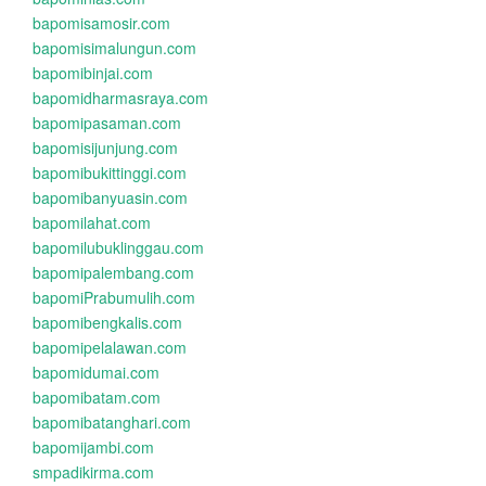
bapomisamosir.com
bapomisimalungun.com
bapomibinjai.com
bapomidharmasraya.com
bapomipasaman.com
bapomisijunjung.com
bapomibukittinggi.com
bapomibanyuasin.com
bapomilahat.com
bapomilubuklinggau.com
bapomipalembang.com
bapomiPrabumulih.com
bapomibengkalis.com
bapomipelalawan.com
bapomidumai.com
bapomibatam.com
bapomibatanghari.com
bapomijambi.com
smpadikirma.com