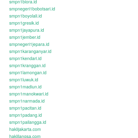
smpn1biora.id
smpnegeri1bobotsari.id
smpn1boyolali.id
smpn1gresik.id
smpn1jayapura.id
smpn1jember.id
smpnegeri1jepara.id
smpn1karanganyar.id
smpn1kendari.id
smpn1kranggan.id
smpn1lamongan.id
smpn1luwuk.id
smpn1madiun.id
smpn1manokwari.id
smpn1narmada.id
smpn1pacitan.id
smpn1padang.id
smpn1pailangga.id
haklijakarta.com
haklilangsa.com