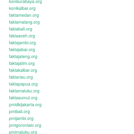
konisurabaya.org
konikalbar.org
faktamedan.org
faktamalang.org
faktabali.org
faktaaceh.org
faktajambi.org
faktajabar.org
faktajateng.org
faktajatim.org
faktakalbar.org
faktariau.org
faktapapua.org
faktamaluku.org
faktasumut.org
pmidkijakarta.org
pmibali.org
pmijambi.org
pmigorontalo.org
pmimaluku.org