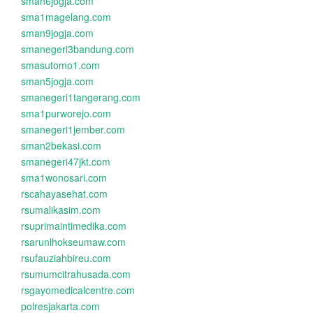
sman6jogja.com
sma1magelang.com
sman9jogja.com
smanegeri3bandung.com
smasutomo1.com
sman5jogja.com
smanegeri1tangerang.com
sma1purworejo.com
smanegeri1jember.com
sman2bekasi.com
smanegeri47jkt.com
sma1wonosari.com
rscahayasehat.com
rsumalikasim.com
rsuprimaintimedika.com
rsarunlhokseumaw.com
rsufauziahbireu.com
rsumumcitrahusada.com
rsgayomedicalcentre.com
polresjakarta.com