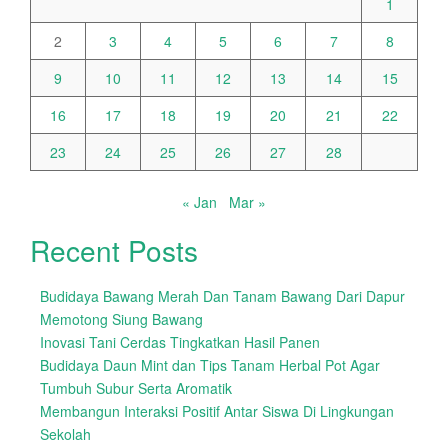
1
2
3
4
5
6
7
8
9
10
11
12
13
14
15
16
17
18
19
20
21
22
23
24
25
26
27
28
« Jan
Mar »
Recent Posts
Budidaya Bawang Merah Dan Tanam Bawang Dari Dapur
Memotong Siung Bawang
Inovasi Tani Cerdas Tingkatkan Hasil Panen
Budidaya Daun Mint dan Tips Tanam Herbal Pot Agar
Tumbuh Subur Serta Aromatik
Membangun Interaksi Positif Antar Siswa Di Lingkungan
Sekolah