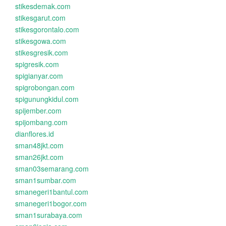
stikesdemak.com
stikesgarut.com
stikesgorontalo.com
stikesgowa.com
stikesgresik.com
spigresik.com
spigianyar.com
spigrobongan.com
spigunungkidul.com
spijember.com
spijombang.com
dianflores.id
sman48jkt.com
sman26jkt.com
sman03semarang.com
sman1sumbar.com
smanegeri1bantul.com
smanegeri1bogor.com
sman1surabaya.com