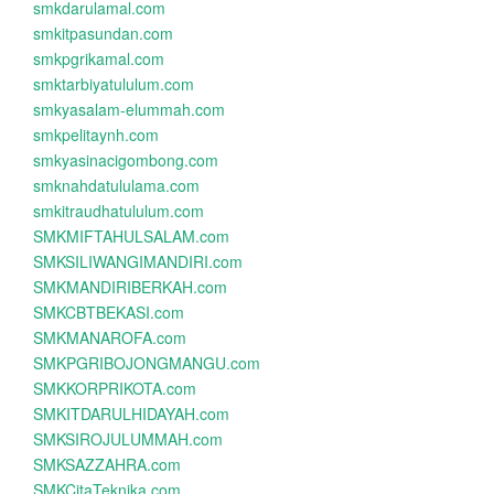
smkdarulamal.com
smkitpasundan.com
smkpgrikamal.com
smktarbiyatululum.com
smkyasalam-elummah.com
smkpelitaynh.com
smkyasinacigombong.com
smknahdatululama.com
smkitraudhatululum.com
SMKMIFTAHULSALAM.com
SMKSILIWANGIMANDIRI.com
SMKMANDIRIBERKAH.com
SMKCBTBEKASI.com
SMKMANAROFA.com
SMKPGRIBOJONGMANGU.com
SMKKORPRIKOTA.com
SMKITDARULHIDAYAH.com
SMKSIROJULUMMAH.com
SMKSAZZAHRA.com
SMKCitaTeknika.com