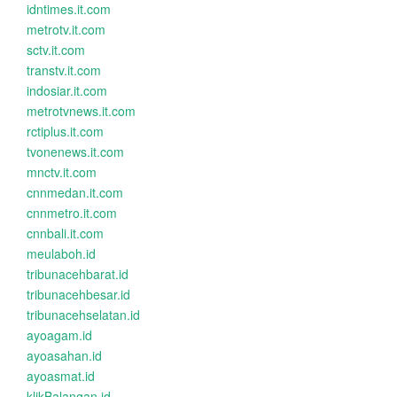
idntimes.it.com
metrotv.it.com
sctv.it.com
transtv.it.com
indosiar.it.com
metrotvnews.it.com
rctiplus.it.com
tvonenews.it.com
mnctv.it.com
cnnmedan.it.com
cnnmetro.it.com
cnnbali.it.com
meulaboh.id
tribunacehbarat.id
tribunacehbesar.id
tribunacehselatan.id
ayoagam.id
ayoasahan.id
ayoasmat.id
klikBalangan.id