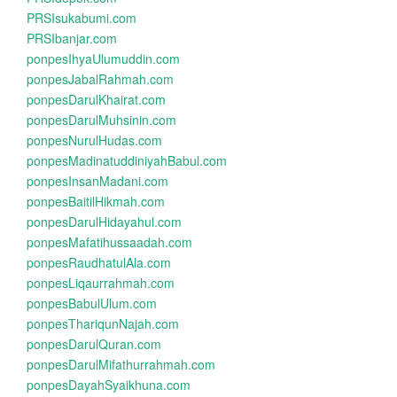
PRSIsukabumi.com
PRSIbanjar.com
ponpesIhyaUlumuddin.com
ponpesJabalRahmah.com
ponpesDarulKhairat.com
ponpesDarulMuhsinin.com
ponpesNurulHudas.com
ponpesMadinatuddiniyahBabul.com
ponpesInsanMadani.com
ponpesBaitilHikmah.com
ponpesDarulHidayahul.com
ponpesMafatihussaadah.com
ponpesRaudhatulAla.com
ponpesLiqaurrahmah.com
ponpesBabulUlum.com
ponpesThariqunNajah.com
ponpesDarulQuran.com
ponpesDarulMifathurrahmah.com
ponpesDayahSyaikhuna.com