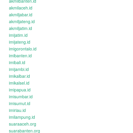
akmilbanten.id
akmilaceh.id
akmiljabar.id
akmiljateng.id
akmiljatim.id
imijatim.id
imijateng.id
imigorontalo.id
imibanten.id
imibali.id
imijambi.id
imikalbar.id
imikalsel.id
imipapua.id
imisumbar.id
imisumut.id
imiriau.id
imilampung.id
suaraaceh.org
suarabanten.org