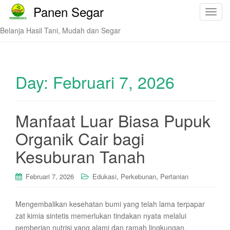
Panen Segar
T
o
Belanja Hasil Tani, Mudah dan Segar
g
g
l
e
Day:
Februari 7, 2026
n
a
v
Manfaat Luar Biasa Pupuk
i
Organik Cair bagi
g
a
Kesuburan Tanah
t
i
,
,
Februari 7, 2026
Edukasi
Perkebunan
Pertanian
o
n
Mengembalikan kesehatan bumi yang telah lama terpapar
zat kimia sintetis memerlukan tindakan nyata melalui
pemberian nutrisi yang alami dan ramah lingkungan.