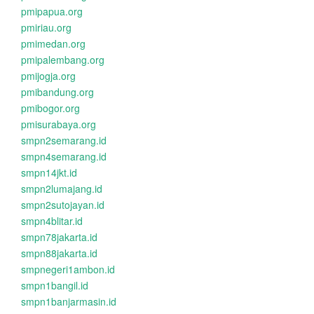
pmipapua.org
pmiriau.org
pmimedan.org
pmipalembang.org
pmijogja.org
pmibandung.org
pmibogor.org
pmisurabaya.org
smpn2semarang.id
smpn4semarang.id
smpn14jkt.id
smpn2lumajang.id
smpn2sutojayan.id
smpn4blitar.id
smpn78jakarta.id
smpn88jakarta.id
smpnegeri1ambon.id
smpn1bangil.id
smpn1banjarmasin.id