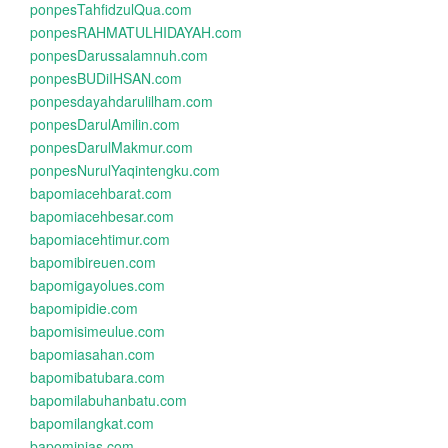
ponpesTahfidzulQua.com
ponpesRAHMATULHIDAYAH.com
ponpesDarussalamnuh.com
ponpesBUDiIHSAN.com
ponpesdayahdarulilham.com
ponpesDarulAmilin.com
ponpesDarulMakmur.com
ponpesNurulYaqintengku.com
bapomiacehbarat.com
bapomiacehbesar.com
bapomiacehtimur.com
bapomibireuen.com
bapomigayolues.com
bapomipidie.com
bapomisimeulue.com
bapomiasahan.com
bapomibatubara.com
bapomilabuhanbatu.com
bapomilangkat.com
bapominias.com