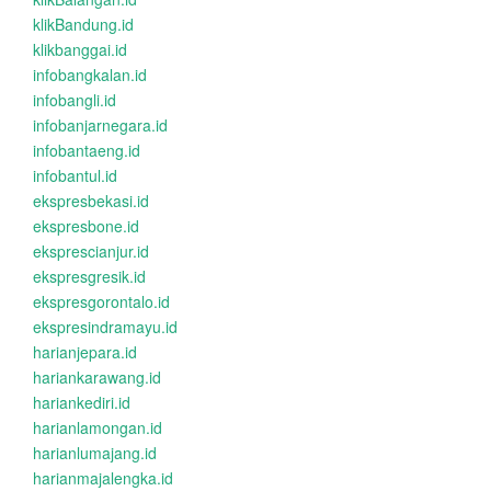
klikBandung.id
klikbanggai.id
infobangkalan.id
infobangli.id
infobanjarnegara.id
infobantaeng.id
infobantul.id
ekspresbekasi.id
ekspresbone.id
eksprescianjur.id
ekspresgresik.id
ekspresgorontalo.id
ekspresindramayu.id
harianjepara.id
hariankarawang.id
hariankediri.id
harianlamongan.id
harianlumajang.id
harianmajalengka.id