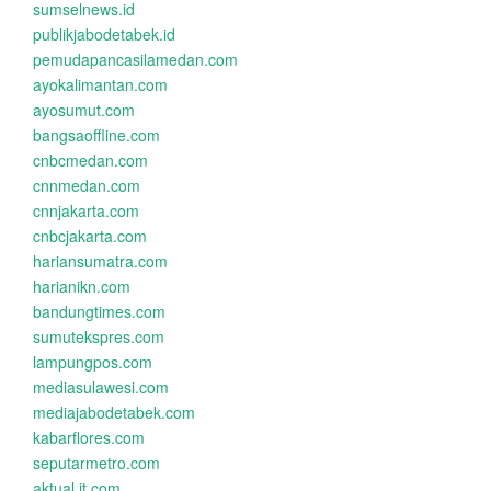
sumselnews.id
publikjabodetabek.id
pemudapancasilamedan.com
ayokalimantan.com
ayosumut.com
bangsaoffline.com
cnbcmedan.com
cnnmedan.com
cnnjakarta.com
cnbcjakarta.com
hariansumatra.com
harianikn.com
bandungtimes.com
sumutekspres.com
lampungpos.com
mediasulawesi.com
mediajabodetabek.com
kabarflores.com
seputarmetro.com
aktual.it.com