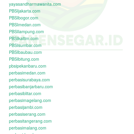
yayasandharmawanita.com
PBSIjakarta.com
PBSIbogor.com
PBSImedan.com
PBSIlampung.com
PBSIkaltim.com
PBSIsumbar.com
PBSIbaubau.com
PBSIbitung.com
pbsipekanbaru.com
perbasimedan.com
perbasisurabaya.com
perbasibanjarbaru.com
perbasiblitar.com
perbasimagelang.com
perbasijambi.com
perbasiserang.com
perbasitangerang.com
perbasimalang.com