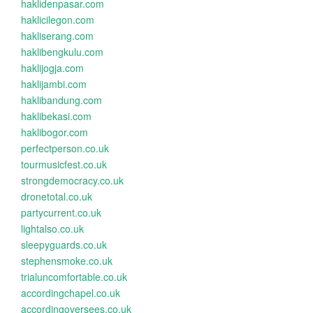
haklidenpasar.com
haklicilegon.com
hakliserang.com
haklibengkulu.com
haklijogja.com
haklijambi.com
haklibandung.com
haklibekasi.com
haklibogor.com
perfectperson.co.uk
tourmusicfest.co.uk
strongdemocracy.co.uk
dronetotal.co.uk
partycurrent.co.uk
lightalso.co.uk
sleepyguards.co.uk
stephensmoke.co.uk
trialuncomfortable.co.uk
accordingchapel.co.uk
accordingoversees.co.uk