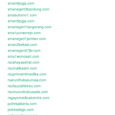
sman9jogja.com
smanegeri3bandung.com
smasutomo1.com
sman5jogja.com
smanegeri1tangerang.com
sma1purworejo.com
smanegeri1jember.com
sman2bekasi.com
smanegeri47jkt.com
sma1wonosari.com
rscahayasehat.com
rsumalikasim.com
rsuprimaintimedika.com
rsarunlhokseumaw.com
rsufauziahbireu.com
rsumumcitrahusada.com
rsgayomedicalcentre.com
polresjakarta.com
polresdago.com