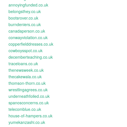
annoyingfunded.co.uk
belongsthey.co.uk
bootsrover.co.uk
burndeniers.co.uk
canadaperson.co.uk
conwayviolation.co.uk
copperfielddresses.co.uk
cowboysspot.co.uk
decemberteaching.co.uk
traceloans.co.uk
thenewsweek.co.uk
thecakewala.co.uk
thomson-thorn.co.uk
wrestlingagrees.co.uk
underneathfoiled.co.uk
spanosconcerns.co.uk
telecomblue.co.uk
house-of-hampers.co.uk
yumekanzashi.co.uk