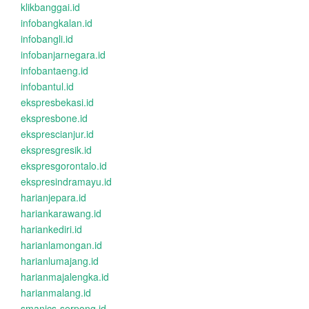
klikbanggai.id
infobangkalan.id
infobangli.id
infobanjarnegara.id
infobantaeng.id
infobantul.id
ekspresbekasi.id
ekspresbone.id
eksprescianjur.id
ekspresgresik.id
ekspresgorontalo.id
ekspresindramayu.id
harianjepara.id
hariankarawang.id
hariankediri.id
harianlamongan.id
harianlumajang.id
harianmajalengka.id
harianmalang.id
smanics-serpong.id