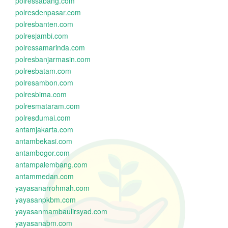
polressabang.com
polresdenpasar.com
polresbanten.com
polresjambi.com
polressamarinda.com
polresbanjarmasin.com
polresbatam.com
polresambon.com
polresbima.com
polresmataram.com
polresdumai.com
antamjakarta.com
antambekasi.com
antambogor.com
antampalembang.com
antammedan.com
yayasanarrohmah.com
yayasanpkbm.com
yayasanmambaulirsyad.com
yayasanabm.com