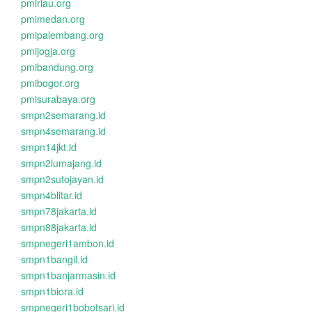
pmiriau.org
pmimedan.org
pmipalembang.org
pmijogja.org
pmibandung.org
pmibogor.org
pmisurabaya.org
smpn2semarang.id
smpn4semarang.id
smpn14jkt.id
smpn2lumajang.id
smpn2sutojayan.id
smpn4blitar.id
smpn78jakarta.id
smpn88jakarta.id
smpnegeri1ambon.id
smpn1bangil.id
smpn1banjarmasin.id
smpn1biora.id
smpnegeri1bobotsari.id