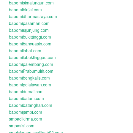
bapomisimalungun.com
bapomibinjai.com
bapomidharmasraya.com
bapomipasaman.com
bapomisijunjung.com
bapomibukittinggi.com
bapomibanyuasin.com
bapomilahat.com
bapomilubuklinggau.com
bapomipalembang.com
bapomiPrabumulih.com
bapomibengkalis.com
bapomipelalawan.com
bapomidumai.com
bapomibatam.com
bapomibatanghari.com
bapomijambi.com
smpadikirma.com
smpasisi.com
smpislamas-syafiiyah02.com