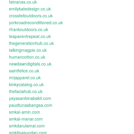
fatnanas.co.uk
emilykatedesign.co.uk
crossfelloutdoors.co.uk
yorkroadreconditioned.co.uk
rfrankoutdoors.co.uk
teaparentrepeat.co.uk
thegenerationhub.co.uk
talkingmagpie.co.uk
humancotton.co.uk
newdawndigitals.co.uk
saintfelice.co.uk
mrjapparel.co.uk
kinkycatalog.co.uk
thefaciahub.co.uk
yayasanbinabakti.com
paudtunasbangsa.com
smkal-amin.com
smkal-manar.com
smkdarulamal.com
smkitpasundan.com