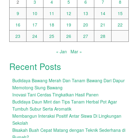
2
3
4
5
6
7
8
9
10
11
12
13
14
15
16
17
18
19
20
21
22
23
24
25
26
27
28
« Jan
Mar »
Recent Posts
Budidaya Bawang Merah Dan Tanam Bawang Dari Dapur
Memotong Siung Bawang
Inovasi Tani Cerdas Tingkatkan Hasil Panen
Budidaya Daun Mint dan Tips Tanam Herbal Pot Agar
Tumbuh Subur Serta Aromatik
Membangun Interaksi Positif Antar Siswa Di Lingkungan
Sekolah
Bisakah Buah Cepat Matang dengan Teknik Sederhana di
Rumah?