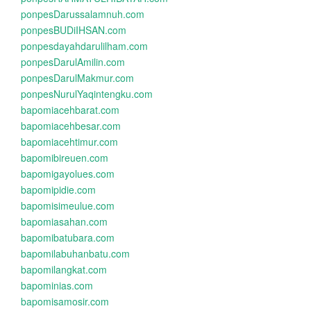
ponpesDarussalamnuh.com
ponpesBUDiIHSAN.com
ponpesdayahdarulilham.com
ponpesDarulAmilin.com
ponpesDarulMakmur.com
ponpesNurulYaqintengku.com
bapomiacehbarat.com
bapomiacehbesar.com
bapomiacehtimur.com
bapomibireuen.com
bapomigayolues.com
bapomipidie.com
bapomisimeulue.com
bapomiasahan.com
bapomibatubara.com
bapomilabuhanbatu.com
bapomilangkat.com
bapominias.com
bapomisamosir.com