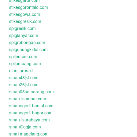
stikesgarut.com
stikesgorontalo.com
stikesgowa.com
stikesgresik.com
spigresik.com
spigianyar.com
spigrobongan.com
spigunungkidul.com
spijember.com
spijombang.com
dianflores.id
sman48jkt.com
sman26jkt.com
sman03semarang.com
sman1sumbar.com
smanegeri1bantul.com
smanegeri1bogor.com
sman1surabaya.com
sman6jogja.com
sma1magelang.com