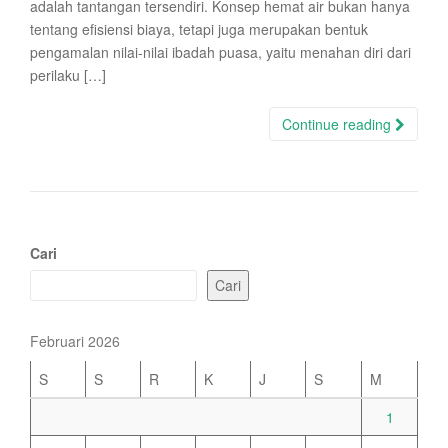
adalah tantangan tersendiri. Konsep hemat air bukan hanya
tentang efisiensi biaya, tetapi juga merupakan bentuk
pengamalan nilai-nilai ibadah puasa, yaitu menahan diri dari
perilaku […]
Continue reading
Cari
Cari
Februari 2026
S
S
R
K
J
S
M
1