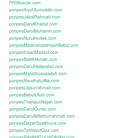
PRSIbanjar.com
ponpesIhyaUlumuddin.com
ponpesJabalRahmah.com
ponpesDarulKhairat.com
ponpesDarulMuhsinin.com
ponpesNurulHudas.com
ponpesMadinatuddiniyahBabul.com
ponpesInsanMadani.com
ponpesBaitilHikmah.com
ponpesDarulHidayahul.com
ponpesMafatihussaadah.com
ponpesRaudhatulAla.com
ponpesLiqaurrahmah.com
ponpesBabulUlum.com
ponpesThariqunNajah.com
ponpesDarulQuran.com
ponpesDarulMifathurrahmah.com
ponpesDayahSyaikhuna.com
ponpesTahfidzulQua.com
ponpesRAHMATULHIDAYAH.com