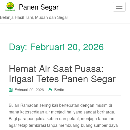
Panen Segar
T
o
Belanja Hasil Tani, Mudah dan Segar
g
g
l
e
Day:
Februari 20, 2026
n
a
v
Hemat Air Saat Puasa:
i
Irigasi Tetes Panen Segar
g
a
t
Februari 20, 2026
Berita
i
o
Bulan Ramadan sering kali bertepatan dengan musim di
n
mana ketersediaan air menjadi hal yang sangat berharga.
Bagi para pengelola kebun dan petani, menjaga tanaman
agar tetap terhidrasi tanpa membuang-buang sumber daya