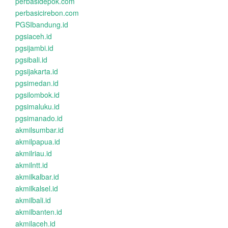
perbasidepok.com
perbasicirebon.com
PGSIbandung.id
pgsiaceh.id
pgsijambi.id
pgsibali.id
pgsijakarta.id
pgsimedan.id
pgsilombok.id
pgsimaluku.id
pgsimanado.id
akmilsumbar.id
akmilpapua.id
akmilriau.id
akmilntt.id
akmilkalbar.id
akmilkalsel.id
akmilbali.id
akmilbanten.id
akmilaceh.id