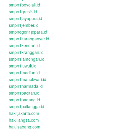
smpn1boyolali.id
smpn1gresik.id
smpn1jayapura.id
smpn1jember.id
smpnegeri1jepara.id
smpn1karanganyar.id
smpn1kendari.id
smpn1kranggan.id
smpn1lamongan.id
smpn1luwuk.id
smpn1madiun.id
smpn1manokwari.id
smpn1narmada.id
smpn1pacitan.id
smpn1padang.id
smpn1pailangga.id
haklijakarta.com
haklilangsa.com
haklisabang.com